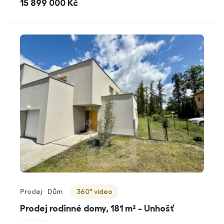
cena
15 899 000
Kč
Prodej
Dům
360° video
Typ nabídky
Typ nemovitosti
Virtuální prohlídka
Prodej rodinné domy, 181 m² - Unhošť