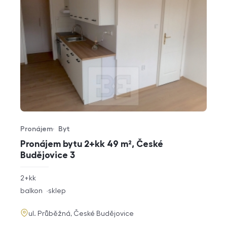
Pronájem
Byt
Typ nabídky
Typ nemovitosti
Pronájem bytu 2+kk 49 m², České
Budějovice 3
rozměry
2+kk
dispozice
funkce
balkon
sklep
adresa
ul. Průběžná, České Budějovice