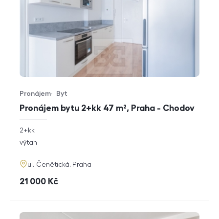
Pronájem
Byt
Typ nabídky
Typ nemovitosti
Pronájem bytu 2+kk 47 m², Praha - Chodov
rozměry
2+kk
dispozice
funkce
výtah
adresa
ul. Čenětická, Praha
cena
21 000
Kč