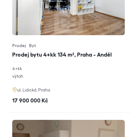
Prodej
Byt
Typ nabídky
Typ nemovitosti
Prodej bytu 4+kk 134 m², Praha - Anděl
rozměry
4+kk
dispozice
funkce
výtah
adresa
ul. Lidická, Praha
cena
17 900 000
Kč