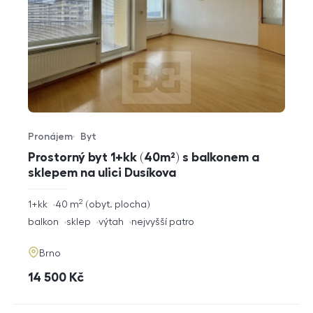
Pronájem
Byt
Typ nabídky
Typ nemovitosti
Prostorný byt 1+kk (40m²) s balkonem a
sklepem na ulici Dusíkova
2
rozměry
1+kk
40
m
obyt. plocha
dispozice
funkce
balkon
sklep
výtah
nejvyšší patro
adresa
Brno
cena
14 500
Kč