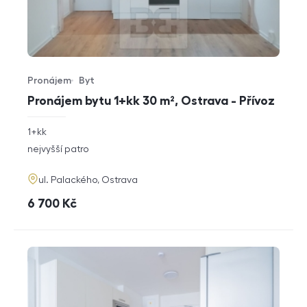
Pronájem
Byt
Typ nabídky
Typ nemovitosti
Pronájem bytu 1+kk 30 m², Ostrava - Přívoz
rozměry
1+kk
dispozice
funkce
nejvyšší patro
adresa
ul. Palackého, Ostrava
cena
6 700
Kč