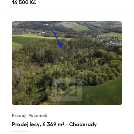
cena
14 500
Kč
Prodej
Pozemek
Typ nabídky
Typ nemovitosti
Prodej lesy, 4 369 m² - Chocerady