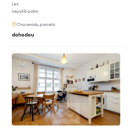
rozměry
Les
dispozice
funkce
nejvyšší patro
adresa
Chocerady, parcela
cena
dohodou