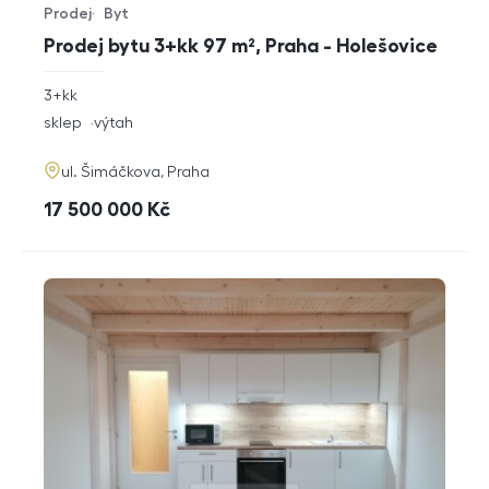
Prodej
Byt
Typ nabídky
Typ nemovitosti
Prodej bytu 3+kk 97 m², Praha - Holešovice
rozměry
3+kk
dispozice
funkce
sklep
výtah
adresa
ul. Šimáčkova, Praha
cena
17 500 000
Kč