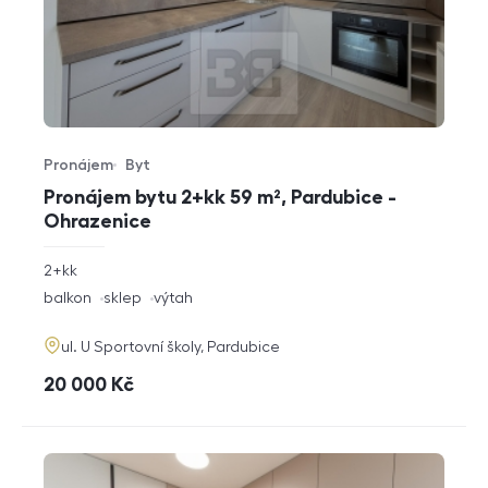
Pronájem
Byt
Typ nabídky
Typ nemovitosti
Pronájem bytu 2+kk 59 m², Pardubice -
Ohrazenice
rozměry
2+kk
dispozice
funkce
balkon
sklep
výtah
adresa
ul. U Sportovní školy, Pardubice
cena
20 000
Kč