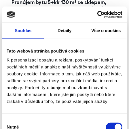
Pronájem bytu 5+kk 130 m² se sklepem,
balkonem a parkováním, Praha - Jinonice
rozměry
5+kk
dispozice
funkce
parkování
balkon
sklep
výtah
Souhlas
Detaily
Více o cookies
adresa
ul. Kohoutových, Praha
Tato webová stránka používá cookies
cena
49 000
Kč
K personalizaci obsahu a reklam, poskytování funkcí
sociálních médií a analýze naší návštěvnosti využíváme
soubory cookie. Informace o tom, jak náš web používáte,
sdílíme se svými partnery pro sociální média, inzerci a
analýzy. Partneři tyto údaje mohou zkombinovat s
dalšími informacemi, které jste jim poskytli nebo které
získali v důsledku toho, že používáte jejich služby.
Výběr
Nutné
souhlasu