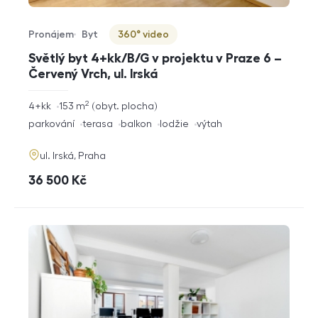
Pronájem
Byt
360° video
Typ nabídky
Typ nemovitosti
Virtuální prohlídka
Světlý byt 4+kk/B/G v projektu v Praze 6 –
Červený Vrch, ul. Irská
2
rozměry
4+kk
153
m
obyt. plocha
dispozice
funkce
parkování
terasa
balkon
lodžie
výtah
adresa
ul. Irská, Praha
cena
36 500
Kč