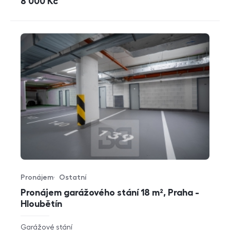
cena
8 000
Kč
Pronájem
Ostatní
Typ nabídky
Typ nemovitosti
Pronájem garážového stání 18 m², Praha -
Hloubětín
rozměry
Garážové stání