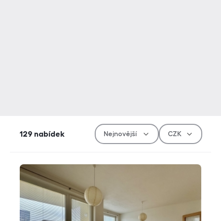
Řazen
Měn
129
nabídek