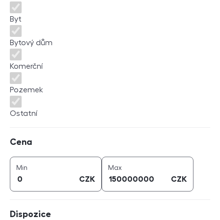
Byt
Bytový dům
Komerční
Pozemek
Ostatní
Cena
Cena
cena (
CZK
)
cena (
CZK
)
Min
Max
CZK
CZK
Dispozice