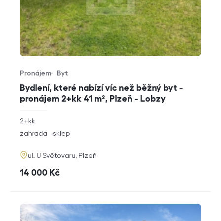
Pronájem
Byt
Typ nabídky
Typ nemovitosti
Bydlení, které nabízí víc než běžný byt -
pronájem 2+kk 41 m², Plzeň - Lobzy
rozměry
2+kk
dispozice
funkce
zahrada
sklep
adresa
ul. U Světovaru, Plzeň
cena
14 000
Kč