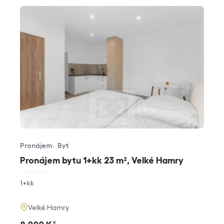
Pronájem
Byt
Typ nabídky
Typ nemovitosti
Pronájem bytu 1+kk 23 m², Velké Hamry
rozměry
1+kk
dispozice
funkce
adresa
Velké Hamry