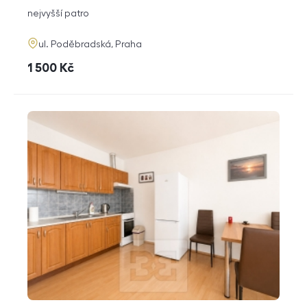
dispozice
funkce
nejvyšší patro
adresa
ul. Poděbradská, Praha
cena
1 500
Kč