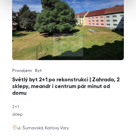
Pronájem
Byt
Typ nabídky
Typ nemovitosti
Světlý byt 2+1 po rekonstrukci | Zahrada, 2
sklepy, meandr i centrum pár minut od
domu
rozměry
2+1
dispozice
funkce
sklep
adresa
ul. Šumavská, Karlovy Vary