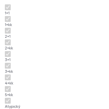
Dispozice
1+1
1+kk
2+1
2+kk
3+1
3+kk
4+kk
5+kk
Atypický