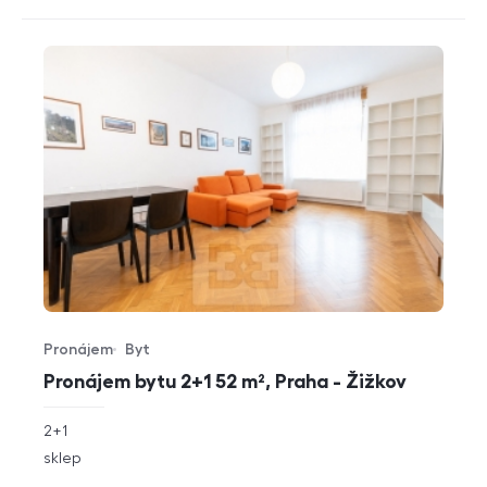
Pronájem
Byt
Typ nabídky
Typ nemovitosti
Pronájem bytu 2+1 52 m², Praha - Žižkov
rozměry
2+1
dispozice
funkce
sklep