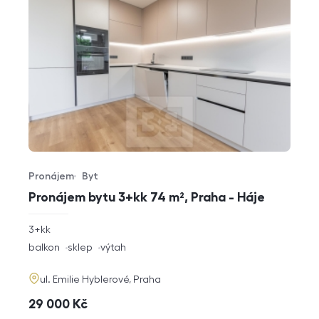
Pronájem
Byt
Typ nabídky
Typ nemovitosti
Pronájem bytu 3+kk 74 m², Praha - Háje
rozměry
3+kk
dispozice
funkce
balkon
sklep
výtah
adresa
ul. Emilie Hyblerové, Praha
cena
29 000
Kč