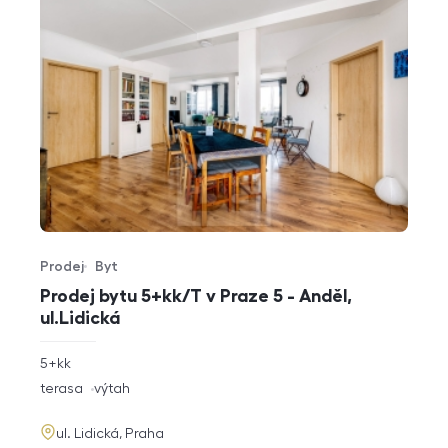
Prodej
Byt
Typ nabídky
Typ nemovitosti
Prodej bytu 5+kk/T v Praze 5 - Anděl,
ul.Lidická
rozměry
5+kk
dispozice
funkce
terasa
výtah
adresa
ul. Lidická, Praha