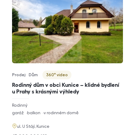
Prodej
Dům
360° video
Typ nabídky
Typ nemovitosti
Virtuální prohlídka
Rodinný dům v obci Kunice – klidné bydlení
u Prahy s krásnými výhledy
rozměry
Rodinný
dispozice
funkce
garáž
balkon
v rodinném domě
adresa
ul. U Stájí, Kunice