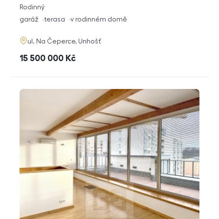
rozměry
Rodinný
dispozice
funkce
garáž
terasa
v rodinném domě
adresa
ul. Na Čeperce, Unhošť
cena
15 500 000
Kč