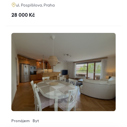
adresa
ul. Pospíšilova, Praha
cena
28 000
Kč
Pronájem
Byt
Typ nabídky
Typ nemovitosti