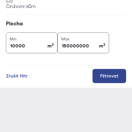
Činžovní dům
Plocha
Plocha
2
2
plocha (
m
)
plocha (
m
)
Min
Max
2
2
m
m
Zrušit filtr
Filtrovat