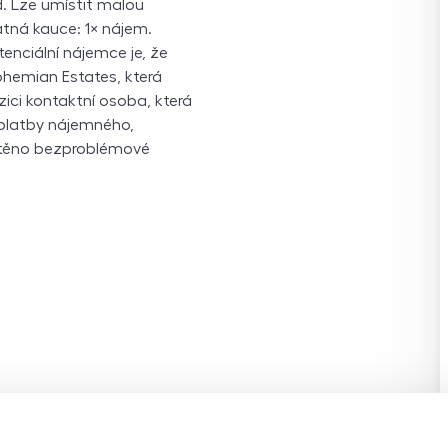
. Lze umístit malou
atná kauce: 1× nájem.
tenciální nájemce je, že
ohemian Estates, která
ici kontaktní osoba, která
 platby nájemného,
ištěno bezproblémové