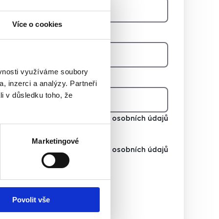
Více o cookies
E-mail na majitele
ěvnosti využíváme soubory
Telefon na majitele
, inzerci a analýzy. Partneři
li v důsledku toho, že
Souhlasím se zpracováním osobních údajů
Marketingové
Souhlasím se zpracováním osobních údajů
Chci dostávat novinky
Povolit vše
Chci dostávat novinky