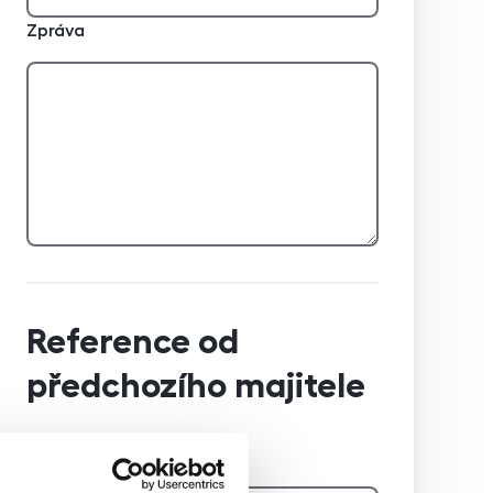
Zpráva
Reference od
předchozího majitele
Jméno a příjmení majitele