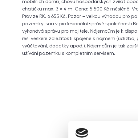
mobilních domů, chovu hospodářských zvířat apod
chatičku max. 3 × 4 m. Cena: 5 500 Kč měsíčně. Vr
Provize RK: 6 655 Kč. Pozor – velkou výhodou pro po
pozemky jsou v profesionální správě společnosti B
vykonává správu pro majitele. Nájemcům je k dispoz
řeší veškeré záležitosti spojené s nájmem (údržba,
vyúčtování, dodatky apod.). Nájemcům je tak zaj
užívání pozemku s kompletním servisem.