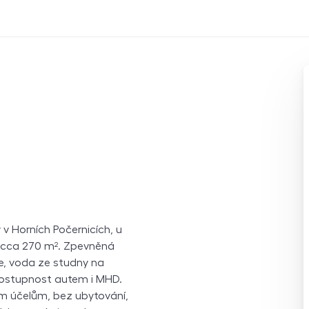
v Horních Počernicích, u
 cca 270 m². Zpevněná
e, voda ze studny na
dostupnost autem i MHD.
ým účelům, bez ubytování,