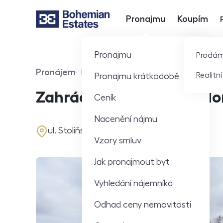
Pronajmu
Koupím
Hlavní nabídka
Pronajmu
Prodá
Pronájem
Pozemek
Realitn
Pronajmu krátkodobě
Typ nabídky
Typ nemovitosti
Zahrádky k pronájmu, Hor
Ceník
Nacenění nájmu
adresa
ul. Stoliňská, Praha, parcela
Vzory smluv
Jak pronajmout byt
Vyhledání nájemníka
Odhad ceny nemovitosti