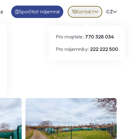
Spočítat nájemné
Kontakt
Volba jazy
CZ
st
Pro majitele:
770 328 034
ID
N08914
Pro nájemníky:
222 222 500