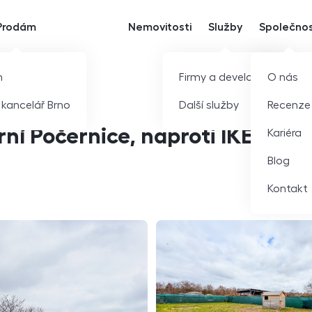
Prodám
Nemovitosti
Služby
Společno
m
Firmy a developeři
O nás
í kancelář Brno
Další služby
Recenze
ní Počernice, naproti IKEA
Kariéra
Blog
Kontakt