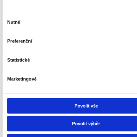
Novostavba
Výběr
Po kompletní rekonstrukci
Nutné
souhlasu
Průměrný
Preferenční
Před rekonstrukcí
Statistické
Neobyvatelný
Marketingové
Vybavení
Povolit vše
Nevybavený
Povolit výběr
Částečně vybavený