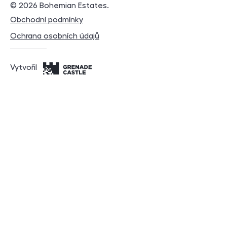
© 2026
Bohemian Estates
.
Právní dokumenty
Obchodní podmínky
Ochrana osobních údajů
Vytvořil