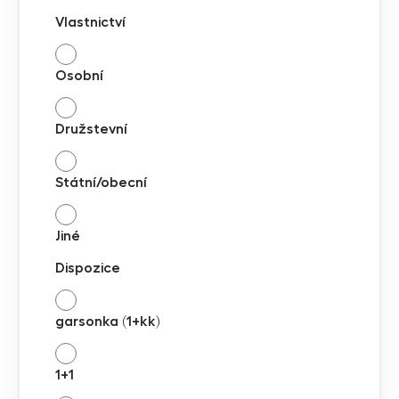
Vlastnictví
Osobní
Družstevní
Státní/obecní
Jiné
Dispozice
garsonka (1+kk)
1+1