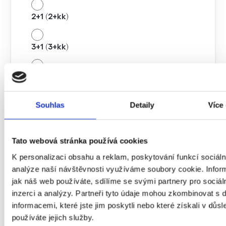
2+1 (2+kk)
3+1 (3+kk)
4+1 (4+kk)
Souhlas
Detaily
Více
jiné
Výměra (m2)
Tato webová stránka používá cookies
K personalizaci obsahu a reklam, poskytování funkcí sociáln
analýze naší návštěvnosti využíváme soubory cookie. Infor
Stav
jak náš web používáte, sdílíme se svými partnery pro sociál
inzerci a analýzy. Partneři tyto údaje mohou zkombinovat s 
Luxusní
informacemi, které jste jim poskytli nebo které získali v důsl
používáte jejich služby.