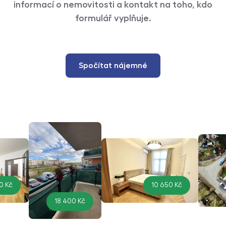
informací o nemovitosti a kontakt na toho, kdo
formulář vyplňuje.
Spočítat nájemné
0 Kč
10 650 Kč
18 400 Kč