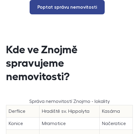
Poptat správu nemovitosti
Kde ve Znojmě
spravujeme
nemovitosti?
Správa nemovitostí Znojmo - lokality
Derflice
Hradiště sv. Hippolyta
Kasárna
Konice
Mramotice
Načeratice