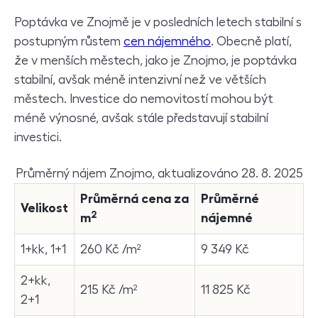
Poptávka ve Znojmě je v posledních letech stabilní s
postupným růstem
cen nájemného
. Obecně platí,
že v menších městech, jako je Znojmo, je poptávka
stabilní, avšak méně intenzivní než ve větších
městech. Investice do nemovitostí mohou být
méně výnosné, avšak stále představují stabilní
investici.
Průměrný nájem Znojmo, aktualizováno 28. 8. 2025
Průměrná cena za
Průměrné
Velikost
2
m
nájemné
1+kk, 1+1
260 Kč /m²
9 349 Kč
2+kk,
215 Kč /m²
11 825 Kč
2+1