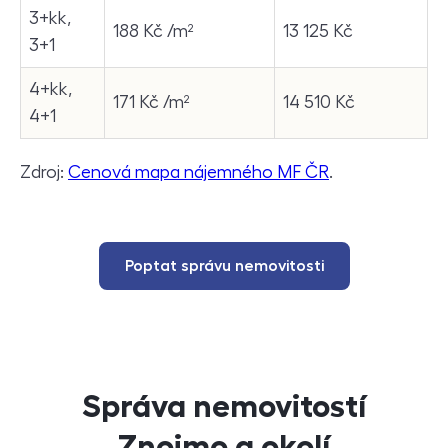
3+kk,
188 Kč /m²
13 125 Kč
3+1
4+kk,
171 Kč /m²
14 510 Kč
4+1
Zdroj:
Cenová mapa nájemného MF ČR
.
Poptat správu nemovitosti
Správa nemovitostí
Znojmo a okolí