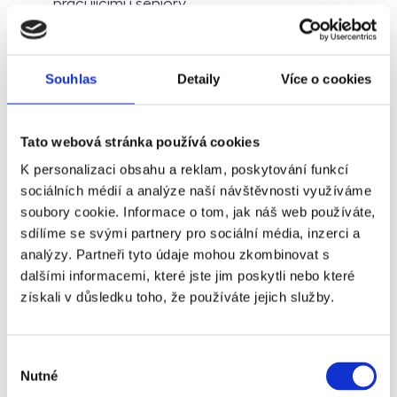
pracujícími i seniory.
Znojmo-Přímětice
- Rostoucí lokalita s
moderními byty a vilkami, vhodná pro
Souhlas
Detaily
Více o cookies
náročnější nájemníky.
Tato webová stránka používá cookies
Znojmo-Nový Šaldorf
- Oblast obklopená
vinicemi, ideální pro klidné bydlení s výhledem
K personalizaci obsahu a reklam, poskytování funkcí
na přírodu.
sociálních médií a analýze naší návštěvnosti využíváme
soubory cookie. Informace o tom, jak náš web používáte,
sdílíme se svými partnery pro sociální média, inzerci a
Znojmo-Konice
- Tradiční vesnická atmosféra
analýzy. Partneři tyto údaje mohou zkombinovat s
s rodinnými domy a skvělou dostupností do
dalšími informacemi, které jste jim poskytli nebo které
města.
získali v důsledku toho, že používáte jejich služby.
M
ožné nevýhody pronajímání ve
Znojmě
Výběr
Nutné
souhlasu