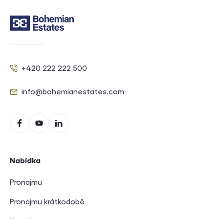
Kontakt
+420 222 222 500
Telefon
info@bohemianestates.com
E-mail
Sociální sítě
Facebook
YouTube
LinkedIn
Navigace v zápatí
Nabídka
Pronajmu
Pronajmu krátkodobě