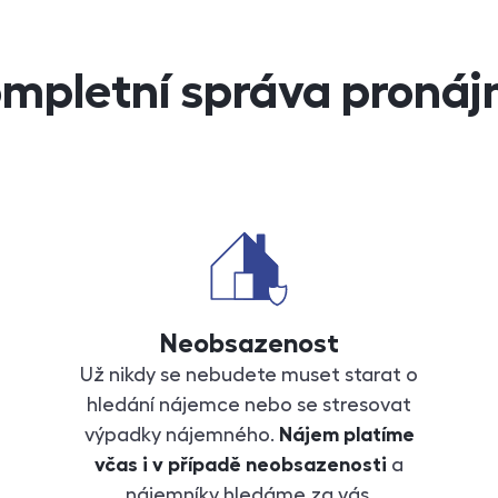
mpletní správa proná
Neobsazenost
Už nikdy se nebudete muset starat o
hledání nájemce nebo se stresovat
výpadky nájemného.
Nájem platíme
včas i v případě neobsazenosti
a
nájemníky hledáme za vás.