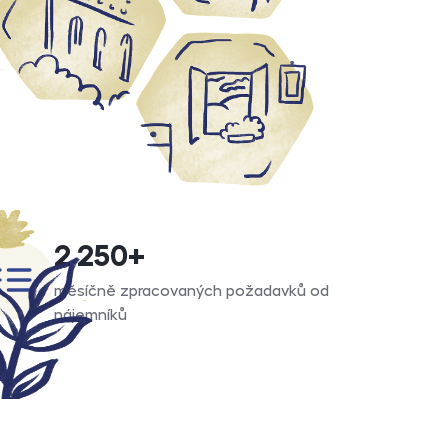
2 250
+
měsíčně zpracovaných požadavků od
nájemníků