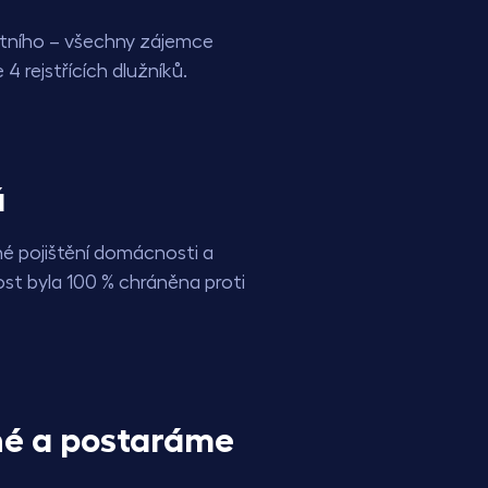
ntního – všechny zájemce
 4 rejstřících dlužníků.
á
é pojištění domácnosti a
st byla 100 % chráněna proti
é a postaráme