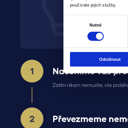
používáte jejich služby.
Výběr
že až 70 % m
Nutné
souhlasu
Odmítnout
Naceníme váš pr
Zatím nikam nemusíte, vše probíhá
Převezmeme nemo