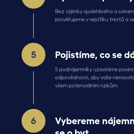
Bez výjimky spolehlivého a solve
prověřujeme v rejstříku trestů a ve
Pojistíme, co se d
S podnájemníky uzavíráme povinn
odpovědnosti, aby vaše nemovito
všem potenciálním rizikům.
Vybereme nájemn
se o byt