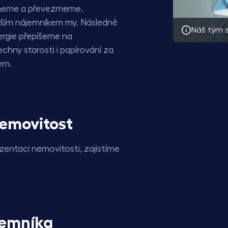
dneme a převezmeme.
ším nájemníkem my. Následně
Náš tým s
ergie přepíšeme na
chny starosti i papírování za
em.
emovitost
ezentaci nemovitosti, zajistíme
emníka