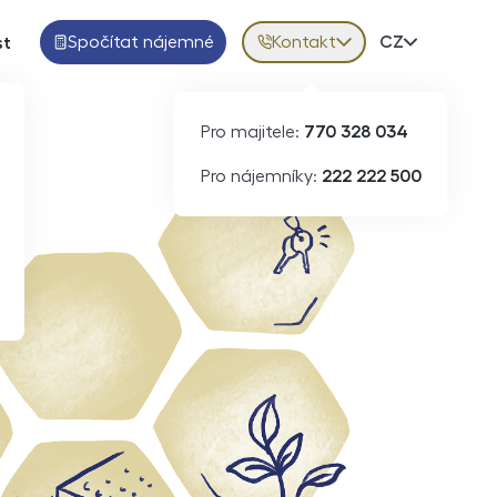
Spočítat nájemné
Kontakt
Volba jazy
CZ
st
Pro majitele:
770 328 034
Pro nájemníky:
222 222 500