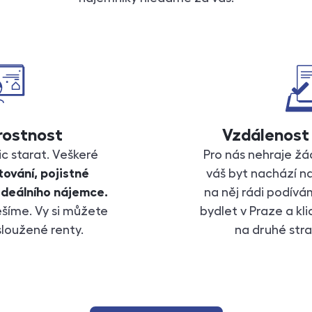
rostnost
Vzdálenost 
c starat. Veškeré
Pro nás nehraje žá
ování, pojistné
váš byt nachází n
 ideálního nájemce.
na něj rádi podív
ešíme. Vy si můžete
bydlet v Praze a kl
sloužené renty.
na druhé stra