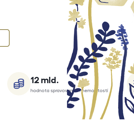
12 mld.
hodnota spravovaných nemovitostí