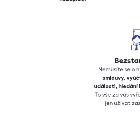
Bezsta
Nemusíte se o ni
smlouvy, vyúčt
události, hledání
To vše za vás vyř
jen užívat za