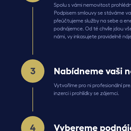
Spolu s vámi nemovitost prohlé
Podpisem smlouvy se stáváme va
přeúčtujeme služby na sebe a en
podnájemce. Od té chvíle jdou vše
námi, vy inkasujete pravidelně náj
Nabídneme vaši n
Vytvoříme pro ni profesionální pr
inzerci i prohlídky se zájemci.
Vybereme podnáj