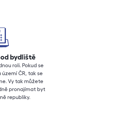
od bydliště
dnou roli. Pokud se
a území ČR, tak se
áme. Vy tak můžete
idně pronajímat byt
ně republiky.