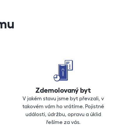
jmu
Zdemolovaný byt
V jakém stavu jsme byt převzali, v
takovém vám ho vrátíme. Pojistné
události, údržbu, opravu a úklid
řešíme za vás.