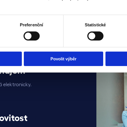
Věděli jste
ajitelů, se kterými jsme se spojili, zjistilo, že mohou vydě
Preferenční
Statistické
o
13 000
Kč
ročně víc?
Povolit výběr
onájem
 elektronicky.
vitost