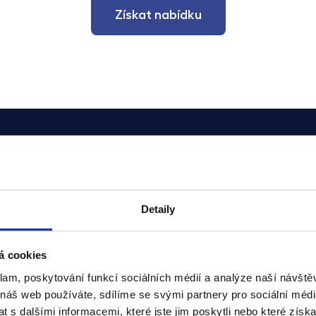
Získat nabídku
Průběh spolupráce
Detaily
Vaše cesta ke garantovanému nájmu s lehkostí
á cookies
klam, poskytování funkcí sociálních médií a analýze naší návšt
 náš web používáte, sdílíme se svými partnery pro sociální média
 s dalšími informacemi, které jste jim poskytli nebo které získa