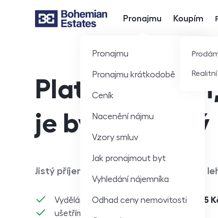
Pronajmu
Koupím
Hlavní nabídka
Pronajmu
Prodá
Realitn
Pronajmu krátkodobě
Platíme nájem,
Ceník
je byt prázdný
Nacenění nájmu
Vzory smluv
Jak pronajmout byt
Jistý příjem z pronájmu každý měsíc. S le
Vyhledání nájemníka
Odhad ceny nemovitosti
Vyděláme vám ročně průměrně
o 13 205 K
ušetříme 70+ hodin práce ročně,