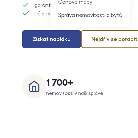
Cenové mapy
garantujeme stav bytu,
nájemné každý měsíc na minutu přesně.
Správa nemovitostí a bytů
Získat nabídku
Nejdřív se poradit
1 700
+
nemovitostí v naší správě