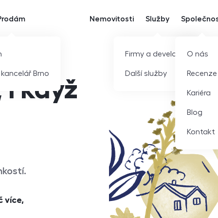
Prodám
Nemovitosti
Služby
Společno
m
Firmy a developeři
O nás
í kancelář Brno
Další služby
Recenze
 i když
Kariéra
Blog
Kontakt
hkostí.
č více,