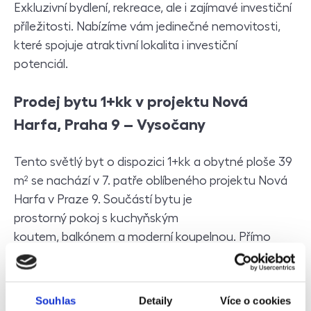
Exkluzivní bydlení, rekreace, ale i zajímavé investiční
příležitosti. Nabízíme vám jedinečné nemovitosti,
které spojuje atraktivní lokalita i investiční
potenciál.
Prodej bytu 1+kk v projektu Nová
Harfa, Praha 9 – Vysočany
Tento světlý byt o dispozici 1+kk a obytné ploše 39
m² se nachází v 7. patře oblíbeného projektu Nová
Harfa v Praze 9. Součástí bytu je
prostorný pokoj s kuchyňským
koutem, balkónem a moderní koupelnou. Přímo
v projektu jsou k dispozici restaurace a další služby.
V docházkové vzdálenosti se nachází OC Harfa
a OC Fénix. Dopravní dostupnost je skvělá –
Souhlas
Detaily
Více o cookies