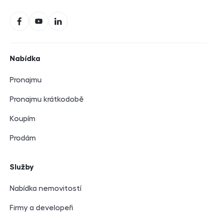
Sociální sítě
Facebook
YouTube
LinkedIn
Navigace v zápatí
Nabídka
Pronajmu
Pronajmu krátkodobě
Koupím
Prodám
Služby
Nabídka nemovitostí
Firmy a developeři