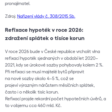
pronajímatel.
Zdroj:
Nařízení vlády č. 308/2015 Sb.
Refixace hypoték v roce 2026:
zdražení splátek o tisíce korun
V roce 2026 bude v České republice vrcholit vlna
refixací hypoték sjednaných v období let 2020–
2021, kdy se úrokové sazby pohybovaly kolem 2 %.
Při refixaci se musí majitelé bytů připravit
na nové sazby okolo 4–5 %, což se
projeví výrazným nárůstem měsíčních splátek,
často i o několik tisíc korun.
Refixací projde rekordní počet hypotečních úvěrů, a
to v objemu cca 460 mld. Kč.