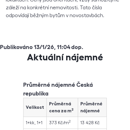
záleží na konkrétní nemovitosti. Tato čísla
odpovídají běžným bytům v novostavbách.
Publikováno 13/1/26, 11:04 dop.
Aktuální nájemné
Průměrné nájemné Česká
republika
Průměrná
Průměrné
Velikost
2
cena za m
nájemné
2
1+kk, 1+1
373 Kč/m
13 428 Kč