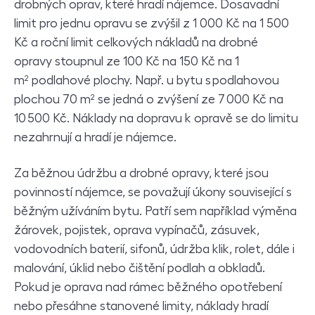
drobných oprav, které hradí nájemce. Dosavadní
limit pro jednu opravu se zvýšil z 1 000 Kč na 1 500
Kč a roční limit celkových nákladů na drobné
opravy stoupnul ze 100 Kč na 150 Kč na 1
m² podlahové plochy. Např. u bytu s podlahovou
plochou 70 m² se jedná o zvýšení ze 7 000 Kč na
10 500 Kč. Náklady na dopravu k opravě se do limitu
nezahrnují a hradí je nájemce.
Za běžnou údržbu a drobné opravy, které jsou
povinností nájemce, se považují úkony související s
běžným užíváním bytu. Patří sem například výměna
žárovek, pojistek, oprava vypínačů, zásuvek,
vodovodních baterií, sifonů, údržba klik, rolet, dále i
malování, úklid nebo čištění podlah a obkladů.
Pokud je oprava nad rámec běžného opotřebení
nebo přesáhne stanovené limity, náklady hradí