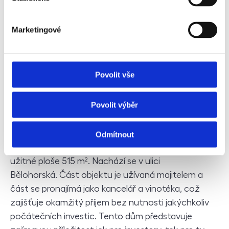
Stromovka, metra i tramvají, kulturnímu vyžití a
službám v okolí je ideální pro rodinné bydlení nebo
Marketingové
jako investice.
Prohlédnout si byt na Letné
Povolit vše
Prodej činžovního domu s investičním
potenciálem na Praze 6 - Břevnov
Povolit výběr
V jedné z nejstabilnějších rezidenčních částí
Odmítnout
Prahy na Břevnově je na prodej činžovní dům o
užitné ploše 515 m². Nachází se v ulici
Bělohorská. Část objektu je užívaná majitelem a
část se pronajímá jako kancelář a vinotéka, což
zajišťuje okamžitý příjem bez nutnosti jakýchkoliv
počátečních investic. Tento dům představuje