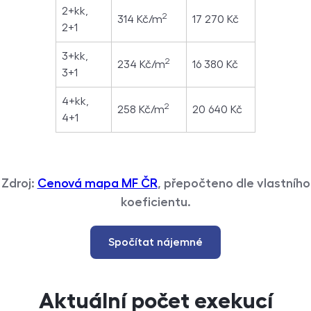
2+kk,
2
314 Kč/m
17 270 Kč
2+1
3+kk,
2
234 Kč/m
16 380 Kč
3+1
4+kk,
2
258 Kč/m
20 640 Kč
4+1
Zdroj:
Cenová mapa MF ČR
, přepočteno dle vlastního
koeficientu.
Spočítat nájemné
Aktuální počet exekucí