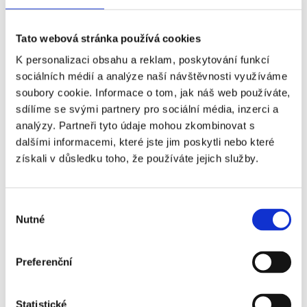
blízká zastávka tramvaje a jen pár minut vzdálená
stanice metra linky B. Tento byt je ideální jak pro
městské bydlení, tak i na investici.
Tato webová stránka používá cookies
K personalizaci obsahu a reklam, poskytování funkcí
Prohlédnout si byt v projektu Nová Harfa
sociálních médií a analýze naší návštěvnosti využíváme
soubory cookie. Informace o tom, jak náš web používáte,
Světlý a vzdušný byt 3+kk v prestižní
sdílíme se svými partnery pro sociální média, inzerci a
analýzy. Partneři tyto údaje mohou zkombinovat s
lokalitě Praha 7 – Letná
dalšími informacemi, které jste jim poskytli nebo které
získali v důsledku toho, že používáte jejich služby.
Prostorný byt o celkové výměře 67 m² se nachází v
5. patře rekonstruovaného domu v ulici
Výběr
Šimáčkova, na jedné z nejžádanějších adres Prahy
Nutné
souhlasu
7. Z bytu je nádherný výhled na historickou
zástavbu Letné. Dispozice 3+kk nabízí komfortní
obytný prostor s moderní kuchyní, 2 samostatnými
Preferenční
pokoji a sklepní kójí. Byt se pyšní mimo jiné také
nízkými provozními poplatky. Díky blízkosti parku
Statistické