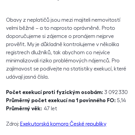
Obavy z neplatičů jsou mezi majiteli nemovitostí
velmi běžné – a to naprosto oprávněně. Proto
doporučujeme si zájemce o pronájem nejprve
prověřit. My je důkladně kontrolujeme v několika
registrech dlužníků, tak abychom co nejvíce
minimalizovali riziko problémových nájemců. Pro
zajímavost se podívejte na statistiky exekucí, které
udávají jasná čísla.
Počet exekucí proti fyzickým osobám:
3 092 330
Průměrný počet exekucí na 1 povinného FO:
5,14
Průměrný věk:
47 let
Zdroj:
Exekutorská komora České republiky