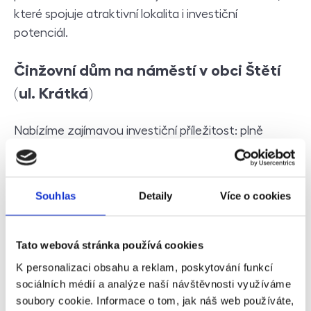
které spojuje atraktivní lokalita i investiční
potenciál.
Činžovní dům na náměstí v obci Štětí
(ul. Krátká)
Nabízíme zajímavou investiční příležitost: plně
obsazený činžovní dům s 5 bytovými jednotkami
(celkem 397 m²), 3 ubytovacími jednotkami (62 m²)
a nebytovými prostory (289 m²) přímo na náměstí
Souhlas
Detaily
Více o cookies
ve Štětí. O dům s nájemníky se stará správce, který
může ve spolupráci pokračovat. Díky poloze v
centru města s veškerou občanskou vybaveností a
Tato webová stránka používá cookies
dobrou dopravní dostupností se jedná o
K personalizaci obsahu a reklam, poskytování funkcí
bezpečnou a dlouhodobě výnosnou investici. Štětí
sociálních médií a analýze naší návštěvnosti využíváme
je navíc obklopeno malebnou krajinou – ideální
soubory cookie. Informace o tom, jak náš web používáte,