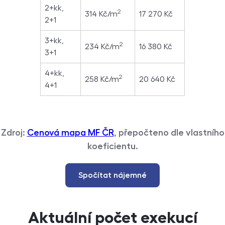
2+kk,
2
314 Kč/m
17 270 Kč
2+1
3+kk,
2
234 Kč/m
16 380 Kč
3+1
4+kk,
2
258 Kč/m
20 640 Kč
4+1
Zdroj:
Cenová mapa MF ČR
, přepočteno dle vlastního
koeficientu.
Spočítat nájemné
Aktuální počet exekucí