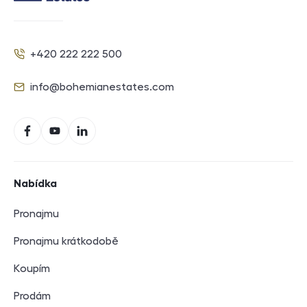
Kontakt
+420 222 222 500
Telefon
info@bohemianestates.com
E-mail
Sociální sítě
Facebook
YouTube
LinkedIn
Navigace v zápatí
Nabídka
Pronajmu
Pronajmu krátkodobě
Koupím
Prodám