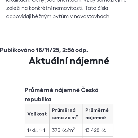
záleží na konkrétní nemovitosti. Tato čísla
odpovídají běžným bytům v novostavbách.
Publikováno 18/11/25, 2:56 odp.
Aktuální nájemné
Průměrné nájemné Česká
republika
Průměrná
Průměrné
Velikost
2
cena za m
nájemné
2
1+kk, 1+1
373 Kč/m
13 428 Kč