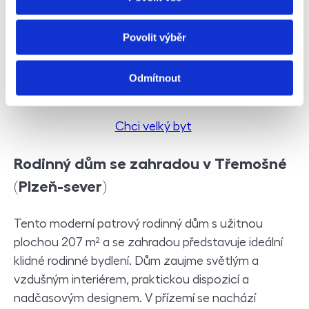
společná zahrada včetně zahradního nábytku.
Průhonice nabízejí vše, co si náročný klient může
Povolit výběr
přát – občanskou vybavenost, klid, výbornou
dostupnost do Prahy a okouzlující přírodu v okolí
Odmítnout
Průhonického parku a zámku.
Chci velký byt
Rodinný dům se zahradou v Třemošné
(Plzeň-sever)
Tento moderní patrový rodinný dům s užitnou
plochou 207 m² a se zahradou představuje ideální
klidné rodinné bydlení. Dům zaujme světlým a
vzdušným interiérem, praktickou dispozicí a
nadčasovým designem. V přízemí se nachází