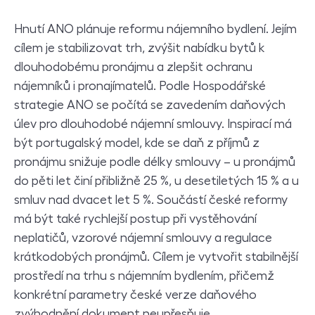
Hnutí ANO plánuje reformu nájemního bydlení. Jejím
cílem je stabilizovat trh, zvýšit nabídku bytů k
dlouhodobému pronájmu a zlepšit ochranu
nájemníků i pronajímatelů. Podle Hospodářské
strategie ANO se počítá se zavedením daňových
úlev pro dlouhodobé nájemní smlouvy. Inspirací má
být portugalský model, kde se daň z příjmů z
pronájmu snižuje podle délky smlouvy – u pronájmů
do pěti let činí přibližně 25 %, u desetiletých 15 % a u
smluv nad dvacet let 5 %. Součástí české reformy
má být také rychlejší postup při vystěhování
neplatičů, vzorové nájemní smlouvy a regulace
krátkodobých pronájmů. Cílem je vytvořit stabilnější
prostředí na trhu s nájemním bydlením, přičemž
konkrétní parametry české verze daňového
zvýhodnění dokument neupřesňuje.