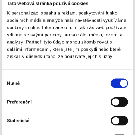
Tato webová stránka používá cookies
nahlašování?
K personalizaci obsahu a reklam, poskytování funkcí
sociálních médií a analýze naší návštěvnosti využíváme
soubory cookie. Informace o tom, jak náš web používáte,
sdílíme se svými partnery pro sociální média, inzerci a
S námi ušetříte 960h ročně a budete v klidu
analýzy. Partneři tyto údaje mohou zkombinovat s
spát, že nemusíte řešit
dalšími informacemi, které jste jim poskytli nebo které
získali v důsledku toho, že používáte jejich služby.
registrace cizinců na cizineckou policii,
živnostenský list na ubytovací služby,
odvádět sociální a zdravotní pojištění,
Výběr
Nutné
odvádět místní poplatky,
souhlasu
platit extra odpad,
apod.
Preferenční
Poptat správu krátkodobých pronájmů
Statistické