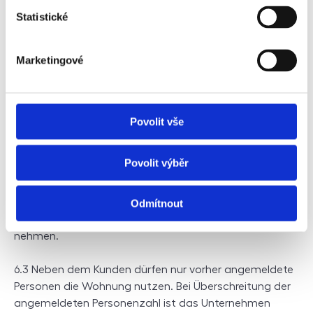
betreten, um die Ursachen des Notfalls zu beseitigen
Statistické
und Schäden zu verhindern.
Marketingové
6. Rechte und Pflichten des Kunden
6.1 Der Kunde verpflichtet sich, der Gesellschaft den
Preis für die Untervermietung in der im Vertrag
Povolit vše
angegebenen Höhe und gemäß den in diesen
Bedingungen festgelegten Zahlungsbedingungen zu
Povolit výběr
zahlen.
6.2 Der Kunde verpflichtet sich, die Wohnung am Tag
Odmítnout
des Beginns des Untermietverhältnisses in Besitz zu
nehmen.
6.3 Neben dem Kunden dürfen nur vorher angemeldete
Personen die Wohnung nutzen. Bei Überschreitung der
angemeldeten Personenzahl ist das Unternehmen