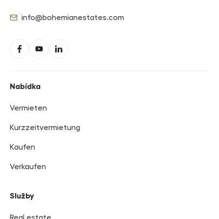
info@bohemianestates.com
E-mail
Sociální sítě
Facebook
YouTube
LinkedIn
Navigace v zápatí
Nabídka
Vermieten
Kurzzeitvermietung
Kaufen
Verkaufen
Služby
Real estate