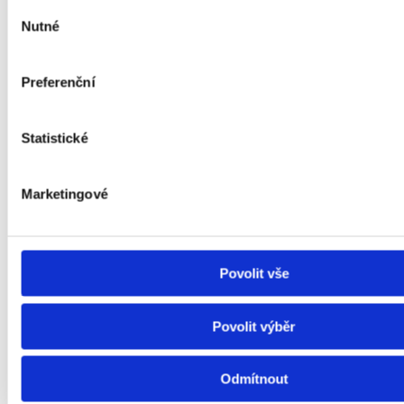
geeigneten Angeboten.
Výběr
Nutné
souhlasu
Wir besichtigten 5 Immobilien und wählten
Preferenční
diejenige Wohnung aus, die den Vorstellungen
des Eigentümers von einer idealen
Investitionsimmobilie am besten entsprach.
Statistické
Wir ersparten dem Kunden ca.
10
Marketingové
Stunden
für
Wohnungsbesichtigungen.
Povolit vše
Unsere Rechtsabteilung überprüfte die
Vertragsunterlagen und entdeckte einen Fehler
Povolit výběr
im Erwerbstitel, der die spätere Übertragung
ungültig machen könnte.
Odmítnout