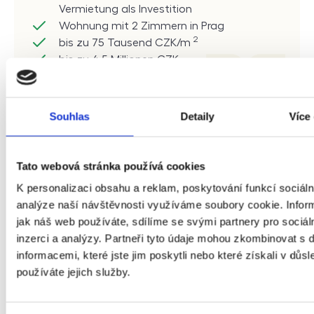
Vermietung als Investition
Wohnung mit 2 Zimmern in Prag
2
bis zu 75 Tausend
CZK/m
bis zu 4,5 Millionen
CZK
Souhlas
Detaily
Více
Was wir taten
Tato webová stránka používá cookies
Wir suchten 7 Angeboten aus, die den Kriterien
K personalizaci obsahu a reklam, poskytování funkcí sociáln
entsprachen. Wir informierten den Kunden
analýze naší návštěvnosti využíváme soubory cookie. Infor
über diese Angebote, sobald sie auf dem
jak náš web používáte, sdílíme se svými partnery pro sociál
Markt erschienen (und bevor andere Käufer
inzerci a analýzy. Partneři tyto údaje mohou zkombinovat s 
von ihnen erfuhren).
informacemi, které jste jim poskytli nebo které získali v důsl
používáte jejich služby.
Dadurch sparte der Kunde etwa
19
Stunden
für die Suche nach