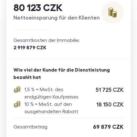
Berechnung
80 123
CZK
Nettoeinsparung für den Klienten
Gesamtkosten der Immobilie
2 919 879
CZK
Wie viel der Kunde für die Dienstleistung
bezahlt hat
1,5 % +
MwSt.
des
51 725
CZK
endgültigen Kaufpreises
10 % +
MwSt.
auf den
18 150
CZK
ausgehandelten Rabatt
69 879
CZK
Gesamtbetrag