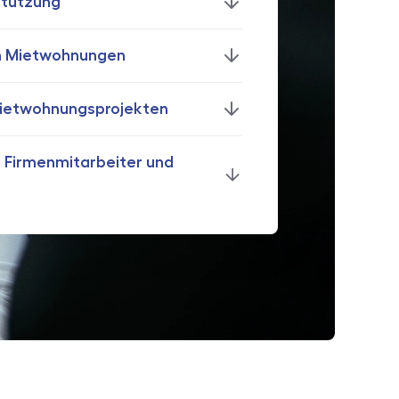
stützung
n Mietwohnungen
Mietwohnungsprojekten
 Firmenmitarbeiter und