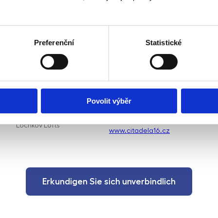
Preferenční
Statistické
r
E
Povolit výběr
H
Exklusiver Verkauf von 16
Verkauf von Wohnungen -
Reihenhäusern in Prag,
Lochkov Lofts
www.citadela16.cz
Erkundigen Sie sich unverbindlich