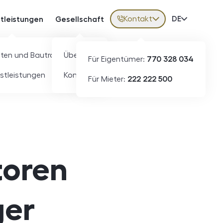
Kontakt
Volba jazy
DE
stleistungen
Gesellschaft
ften und Bauträger
Über uns
Für Eigentümer:
770 328 034
stleistungen
Kontakt
Für Mieter:
222 222 500
toren
ger