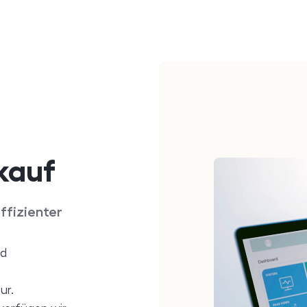
kauf
ffizienter
nd
ur.