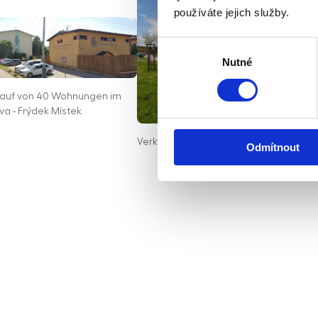
používáte jejich služby.
Výběr
Nutné
souhlasu
rkauf von 40 Wohnungen im
ova - Frýdek Místek
Verkauf von Wohnungen - Zličínský Dvů
Odmítnout