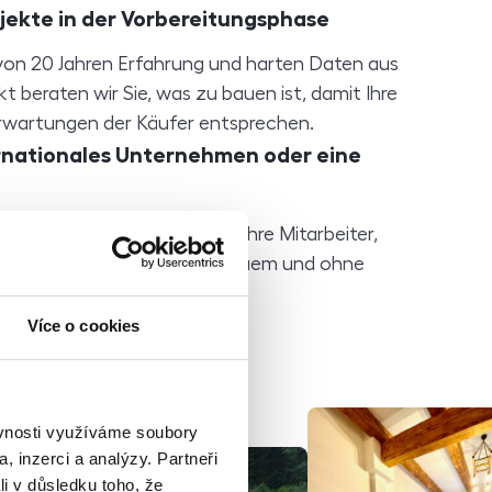
jekte in der Vorbereitungsphase
von 20 Jahren Erfahrung und harten Daten aus
 beraten wir Sie, was zu bauen ist, damit Ihre
wartungen der Käufer entsprechen.
ernationales Unternehmen oder eine
 Sie um die Vermietung für Ihre Mitarbeiter,
Ausland oder Studenten. Bequem und ohne
r zeitlichen Aufwand für Sie.
Více o cookies
ěvnosti využíváme soubory
, inzerci a analýzy. Partneři
li v důsledku toho, že