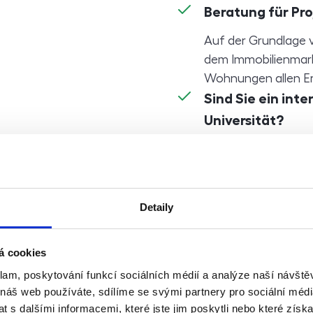
Beratung für Pro
Auf der Grundlage 
dem Immobilienmarkt
Wohnungen allen Er
Sind Sie ein int
Universität?
Wir kümmern uns für
Kollegen aus dem 
administrativen ode
Detaily
á cookies
klam, poskytování funkcí sociálních médií a analýze naší návšt
 náš web používáte, sdílíme se svými partnery pro sociální média
 s dalšími informacemi, které jste jim poskytli nebo které získa