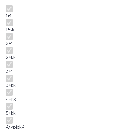
Disposition
1+1
1+kk
2+1
2+kk
3+1
3+kk
4+kk
5+kk
Atypický