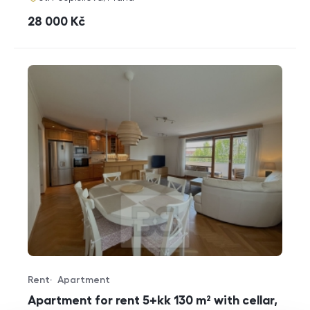
cena
28 000
Kč
Rent
Apartment
Offer type
Property type
Apartment for rent 5+kk 130 m² with cellar,