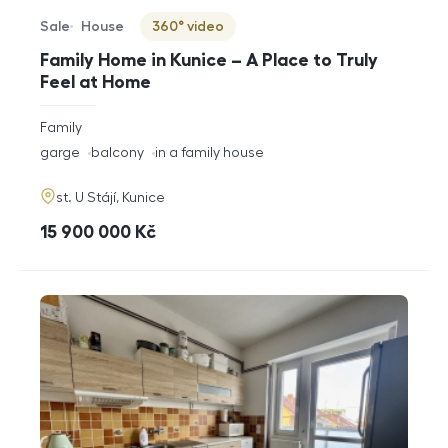
Sale
House
360° video
Offer type
Property type
Virtuální prohlídka
Family Home in Kunice – A Place to Truly
Feel at Home
rozměry
Family
disposition
funkce
garge
balcony
in a family house
adresa
st. U Stájí, Kunice
cena
15 900 000
Kč