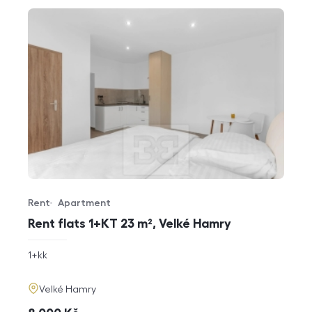
Rent
Apartment
Offer type
Property type
Rent flats 1+KT 23 m², Velké Hamry
rozměry
1+kk
disposition
funkce
adresa
Velké Hamry