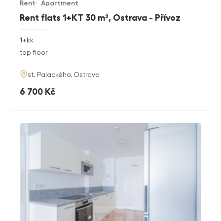
Rent
Apartment
Offer type
Property type
Rent flats 1+KT 30 m², Ostrava - Přívoz
rozměry
1+kk
disposition
funkce
top floor
adresa
st. Palackého, Ostrava
cena
6 700
Kč