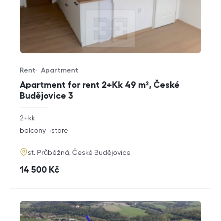
Rent
Apartment
Offer type
Property type
Apartment for rent 2+Kk 49 m², České
Budějovice 3
rozměry
2+kk
disposition
funkce
balcony
store
adresa
st. Průběžná, České Budějovice
cena
14 500
Kč