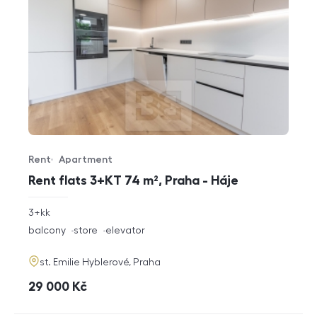
Rent
Apartment
Offer type
Property type
Rent flats 3+KT 74 m², Praha - Háje
rozměry
3+kk
disposition
funkce
balcony
store
elevator
adresa
st. Emilie Hyblerové, Praha
cena
29 000
Kč