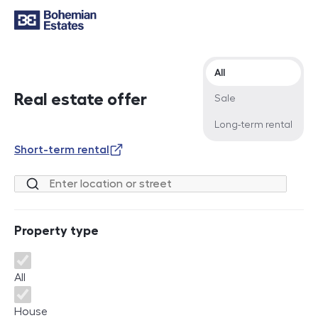
Offer type
All
Real estate offer
Sale
Long-term rental
Short-term rental
Location or street
Property type
Property type
All
House