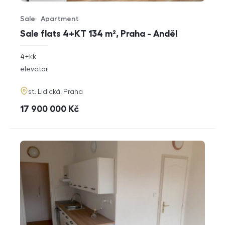
Sale
Apartment
Offer type
Property type
Sale flats 4+KT 134 m², Praha - Anděl
rozměry
4+kk
disposition
funkce
elevator
adresa
st. Lidická, Praha
cena
17 900 000
Kč