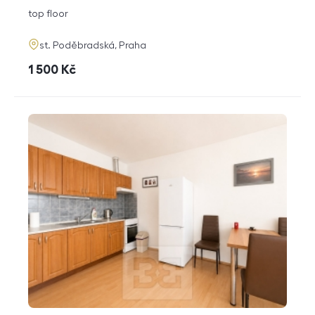
disposition
funkce
top floor
adresa
st. Poděbradská, Praha
cena
1 500
Kč