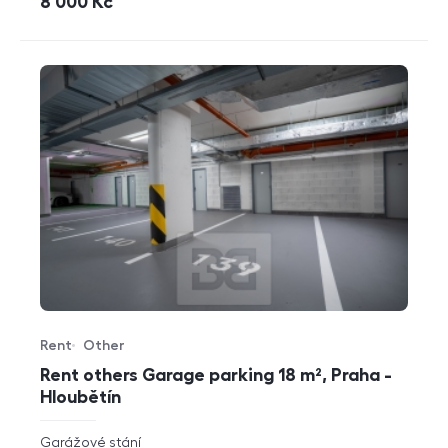
cena
8 000
Kč
Rent
Other
Offer type
Property type
Rent others Garage parking 18 m², Praha -
Hloubětín
rozměry
Garážové stání