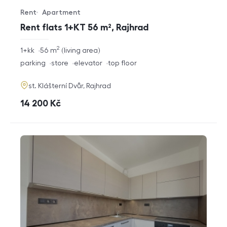
Rent
Apartment
Offer type
Property type
Rent flats 1+KT 56 m², Rajhrad
2
rozměry
1+kk
56
m
living area
disposition
funkce
parking
store
elevator
top floor
adresa
st. Klášterní Dvůr, Rajhrad
cena
14 200
Kč