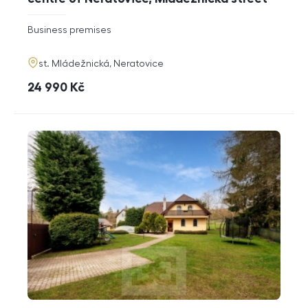
rozměry
Business premises
disposition
funkce
adresa
st. Mládežnická, Neratovice
cena
24 990
Kč