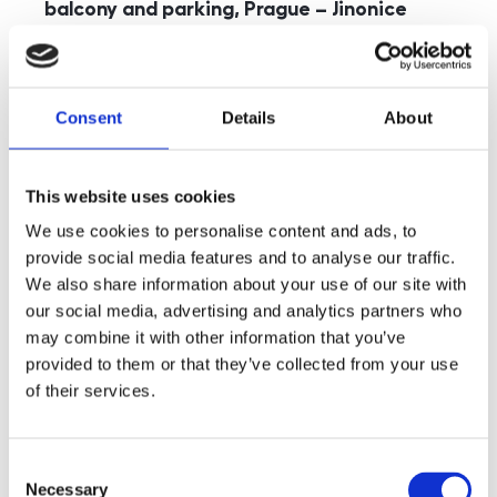
balcony and parking, Prague – Jinonice
rozměry
5+kk
disposition
funkce
parking
balcony
store
elevator
Consent
Details
About
adresa
st. Kohoutových, Praha
cena
49 000
Kč
This website uses cookies
We use cookies to personalise content and ads, to
provide social media features and to analyse our traffic.
We also share information about your use of our site with
our social media, advertising and analytics partners who
may combine it with other information that you’ve
provided to them or that they’ve collected from your use
of their services.
Consent
Necessary
Selection