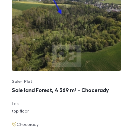
Sale
Plot
Offer type
Property type
Sale land Forest, 4 369 m² - Chocerady
rozměry
Les
disposition
funkce
top floor
adresa
Chocerady