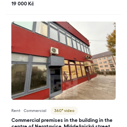
cena
19 000
Kč
Rent
Commercial
360° video
Offer type
Property type
Virtuální prohlídka
Commercial premises in the building in the
centre of Neratovice, Mládežnická street