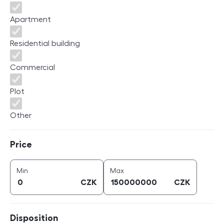
Apartment
Residential building
Commercial
Plot
Other
Price
Price
price (
CZK
)
price (
CZK
)
Min
Max
CZK
CZK
Disposition