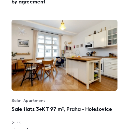
cena
by agreement
Sale
Apartment
Offer type
Property type
Sale flats 3+KT 97 m², Praha - Holešovice
rozměry
3+kk
disposition