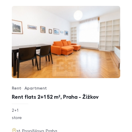
Rent
Apartment
Offer type
Property type
Rent flats 2+1 52 m², Praha - Žižkov
rozměry
2+1
disposition
funkce
store
adresa
st. Pospíšilova, Praha