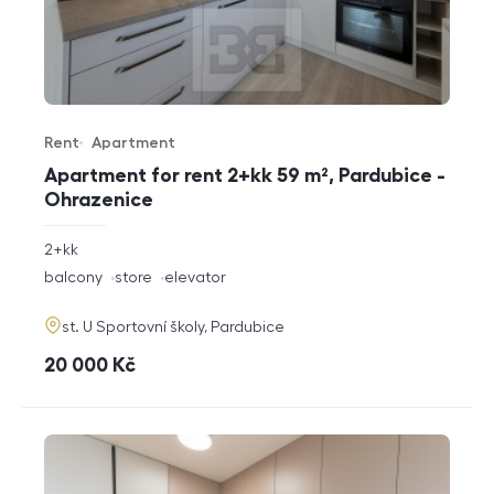
Rent
Apartment
Offer type
Property type
Apartment for rent 2+kk 59 m², Pardubice -
Ohrazenice
rozměry
2+kk
disposition
funkce
balcony
store
elevator
adresa
st. U Sportovní školy, Pardubice
cena
20 000
Kč