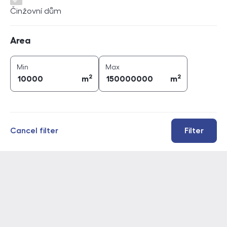
Činžovní dům
Area
Area
2
2
area (
m
)
area (
m
)
Min
Max
2
2
m
m
Cancel filter
Filter