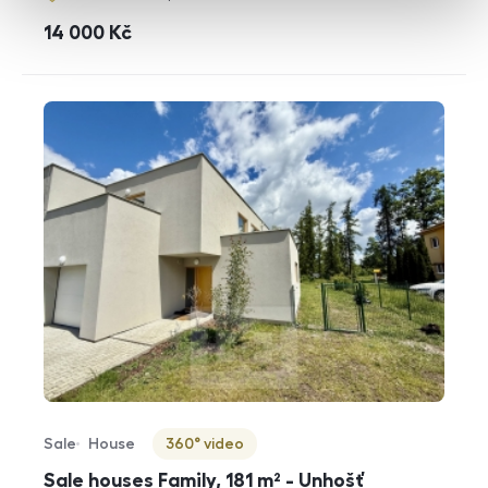
cena
14 000
Kč
Sale
House
360° video
Offer type
Property type
Virtuální prohlídka
Sale houses Family, 181 m² - Unhošť