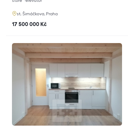
funkce
store
elevator
adresa
st. Šimáčkova, Praha
cena
17 500 000
Kč