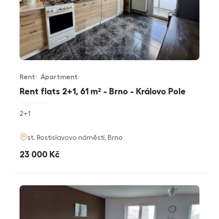
Rent
Apartment
Offer type
Property type
Rent flats 2+1, 61 m² - Brno - Královo Pole
rozměry
2+1
disposition
funkce
adresa
st. Rostislavovo náměstí, Brno
cena
23 000
Kč