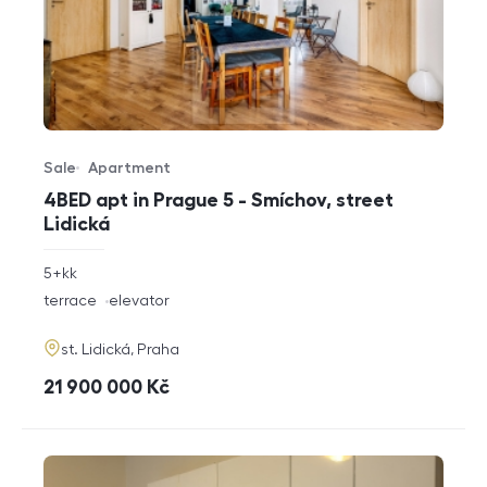
Sale
Apartment
Offer type
Property type
4BED apt in Prague 5 - Smíchov, street
Lidická
rozměry
5+kk
disposition
funkce
terrace
elevator
adresa
st. Lidická, Praha
cena
21 900 000
Kč