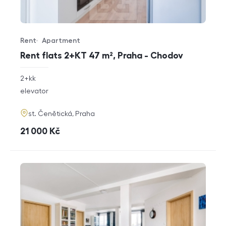
Rent
Apartment
Offer type
Property type
Rent flats 2+KT 47 m², Praha - Chodov
rozměry
2+kk
disposition
funkce
elevator
adresa
st. Čenětická, Praha
cena
21 000
Kč