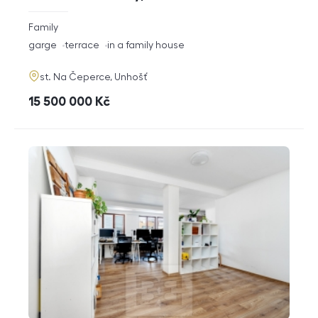
rozměry
Family
disposition
funkce
garge
terrace
in a family house
adresa
st. Na Čeperce, Unhošť
cena
15 500 000
Kč