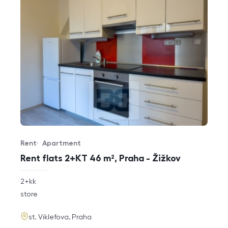
Rent
Apartment
Offer type
Property type
Rent flats 2+KT 46 m², Praha - Žižkov
rozměry
2+kk
disposition
funkce
store
adresa
st. Viklefova, Praha