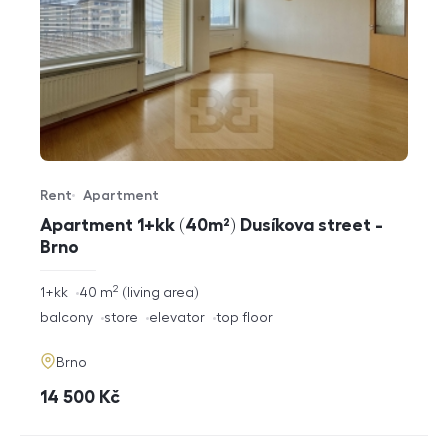
Rent
Apartment
Offer type
Property type
Apartment 1+kk (40m²) Dusíkova street -
Brno
2
rozměry
1+kk
40
m
living area
disposition
funkce
balcony
store
elevator
top floor
adresa
Brno
cena
14 500
Kč