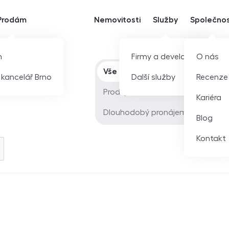
Prodám
Nemovitosti
Služby
Společno
m
Firmy a developeři
O nás
Typ nabídky
Vše
í kancelář Brno
Další služby
Recenze
Prodej
Kariéra
Dlouhodobý pronájem
Blog
Kontakt