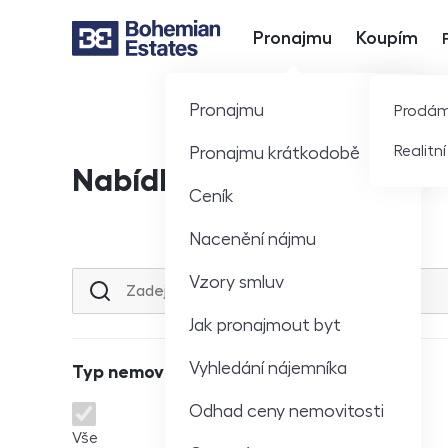
Pronajmu
Koupím
Hlavní nabídka
Pronajmu
Prodá
Realitn
Pronajmu krátkodobě
Nabídka nemovitostí
Ceník
Nacenění nájmu
Vzory smluv
Lokalita nebo ulice
Jak pronajmout byt
Vyhledání nájemníka
Typ nemovitosti
Odhad ceny nemovitosti
Typ nemovitosti
Vše