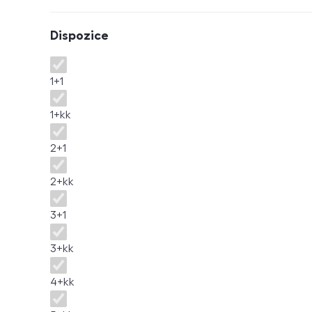
Dispozice
Dispozice
1+1
1+kk
2+1
2+kk
3+1
3+kk
4+kk