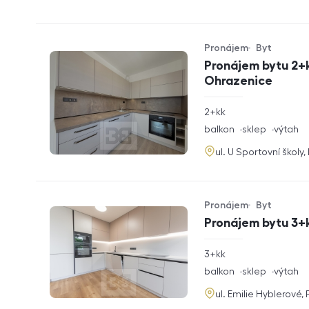
Pronájem
Byt
Typ nabídky
Typ nemovitosti
Pronájem bytu 2+k
Ohrazenice
rozměry
2+kk
dispozice
funkce
balkon
sklep
výtah
adresa
ul. U Sportovní školy
Pronájem
Byt
Typ nabídky
Typ nemovitosti
Pronájem bytu 3+k
rozměry
3+kk
dispozice
funkce
balkon
sklep
výtah
adresa
ul. Emilie Hyblerové,