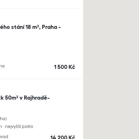
ho stání 18 m², Praha -
aha
cena
1 500
Kč
k 50m² v Rajhradě-
cha
h
nejvyšší patro
jhrad
cena
14 200
Kč