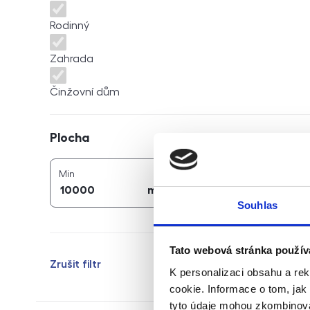
Rodinný
Zahrada
Činžovní dům
Plocha
Plocha
2
2
plocha (
m
)
plocha (
m
)
Min
Max
2
2
m
m
Souhlas
Tato webová stránka použív
Zrušit filtr
K personalizaci obsahu a re
cookie. Informace o tom, jak
tyto údaje mohou zkombinovat