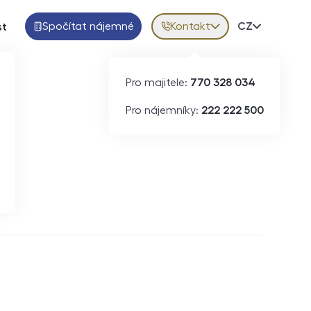
Spočítat nájemné
Kontakt
Volba jazy
CZ
st
Pro majitele:
770 328 034
Pro nájemníky:
222 222 500
Krátkodobý pronájem