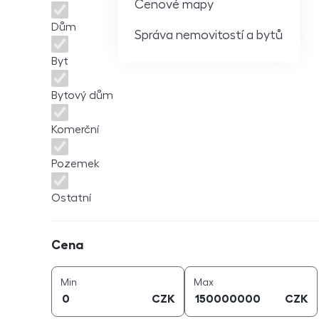
Cenové mapy
Dům
Správa nemovitostí a bytů
Byt
Bytový dům
Komerční
Pozemek
Ostatní
Cena
Cena
cena (
CZK
)
cena (
CZK
)
Min
Max
CZK
CZK