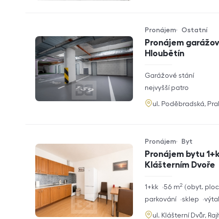
Pronájem
Ostatní
Typ nabídky
Typ nemovitosti
Pronájem garážové
Hloubětín
rozměry
Garážové stání
dispozice
funkce
nejvyšší patro
adresa
ul. Poděbradská, Pr
Pronájem
Byt
Typ nabídky
Typ nemovitosti
Pronájem bytu 1+k
Klášterním Dvoře
2
rozměry
1+kk
56
m
obyt. plo
dispozice
funkce
parkování
sklep
výta
adresa
ul. Klášterní Dvůr, Ra