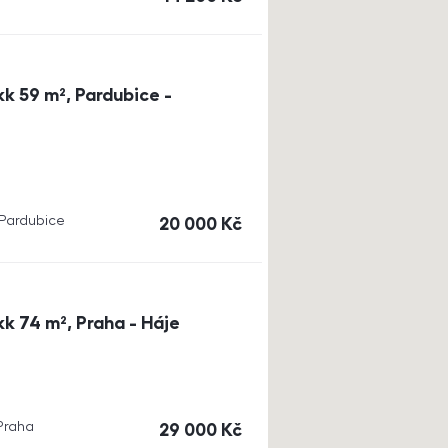
k 59 m², Pardubice -
, Pardubice
cena
20 000
Kč
k 74 m², Praha - Háje
 Praha
cena
29 000
Kč