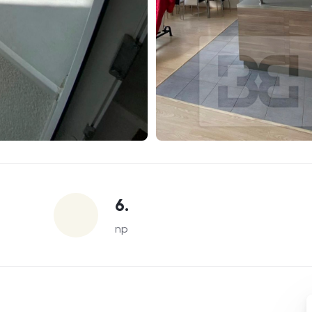
6.
np