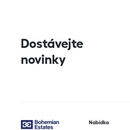
Dostávejte
novinky
Navigace v záp
Nabídka