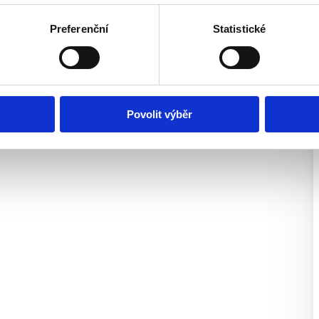
chází v oblíbené rezidenční
ci klidného bydlení a
Preferenční
Statistické
é vzdálenosti je
chody, restaurace,
blízkost přírody, zejména
ou dopravní dostupnost
sové linky a rychlé napojení
Povolit výběr
bydlení i jako investiční