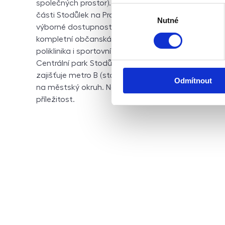
společných prostor). Lokalita: Ulice Bellušova se na
Výběr
části Stodůlek na Praze 5, vyhledávané pro kombina
Nutné
souhlasu
výborné dostupnosti do centra města. V docházkov
kompletní občanská vybavenost – školy, školky, ob
poliklinika i sportovní zařízení. Velkou předností je 
Centrální park Stodůlky a Prokopské údolí. Výborn
zajišťuje metro B (stanice Luka nebo Hůrka), autobu
Odmítnout
na městský okruh. Nemovitost je ideální pro rodinné 
příležitost.