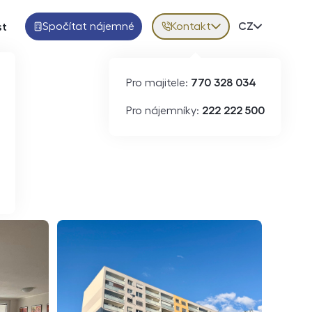
Spočítat nájemné
Kontakt
Volba jazy
CZ
st
Pro majitele:
770 328 034
ID
N09145
Pro nájemníky:
222 222 500