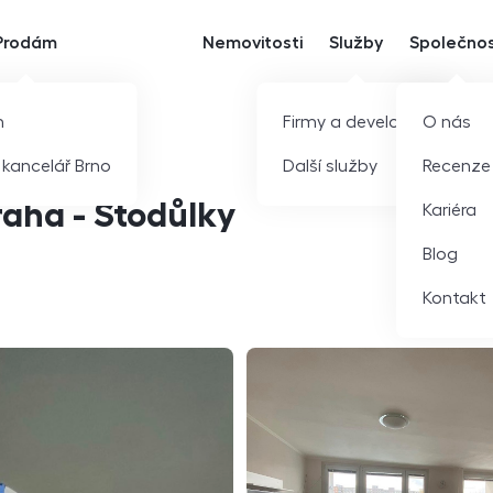
Prodám
Nemovitosti
Služby
Společno
m
Firmy a developeři
O nás
í kancelář Brno
Další služby
Recenze
raha - Stodůlky
Kariéra
Blog
Kontakt