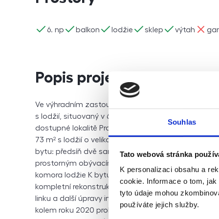
ano
ano
ano
ano
ano
ne
6. np
balkon
lodžie
sklep
výtah
ga
Popis projektu
Ve výhradním zastoupení majitele nabízíme ke koup
s lodžií, situovaný v 6. podlaží revitalizovaného 
Souhlas
dostupné lokalitě Prahy 5 – Stodůlky, ulice Bellušo
73 m² s lodžií o velikosti 7 m², která nabízí příjemný
bytu: předsíň dvě samostatné ložnice (13 m² a 14 m
Tato webová stránka použív
prostorným obývacím pokojem (celkem 31 m²) koupe
K personalizaci obsahu a re
komora lodžie K bytu náleží sklepní kóje o velikosti 
cookie. Informace o tom, jak
kompletní rekonstrukcí, která zahrnovala nové pod
tyto údaje mohou zkombinovat
linku a další úpravy interiéru. Samotný dům je ve 
používáte jejich služby.
kolem roku 2020 proběhla jeho revitalizace (nový vý