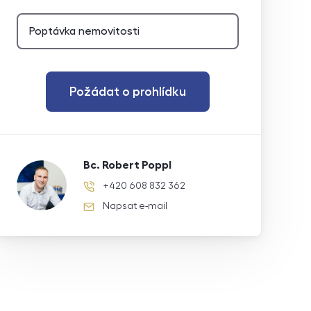
Požádat o prohlídku
Bc. Robert Poppl
+420 608 832 362
telefonní číslo
Napsat e-mail
e-mail