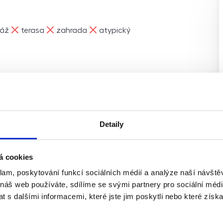
ne
ne
ne
ráž
terasa
zahrada
atypický
i zrekonstruovaný byt 3+kk
panelového domu v perfektně
Detaily
va. Byt má celkovou plochu
 výhled do okolí. Dispozice
²) kuchyň propojená s
á cookies
lna s toaletou praktická
klam, poskytování funkcí sociálních médií a analýze naší návšt
2 m². Byt prošel v roce 2012
 náš web používáte, sdílíme se svými partnery pro sociální média
lahy, koupelnu, kuchyňskou
 s dalšími informacemi, které jste jim poskytli nebo které získa
výborném technickém stavu –
tah, zateplení, oprava