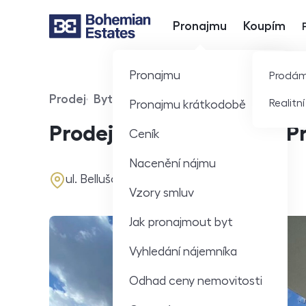
Pronajmu
Koupím
Hlavní nabídka
Pronajmu
Prodá
Prodej
Byt
Realitn
Pronajmu krátkodobě
Typ nabídky
Typ nemovitosti
Prodej bytu 3+kk 81 m², P
Ceník
Nacenění nájmu
adresa
ul. Bellušova, Praha
Vzory smluv
Jak pronajmout byt
Vyhledání nájemníka
Odhad ceny nemovitosti