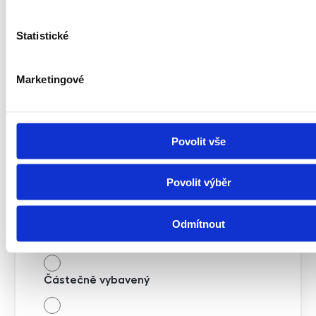
Novostavba
Statistické
Po kompletní rekonstrukci
Marketingové
Průměrný
Před rekonstrukcí
Povolit vše
Neobyvatelný
Povolit výběr
Vybavení
Odmítnout
Nevybavený
Částečně vybavený