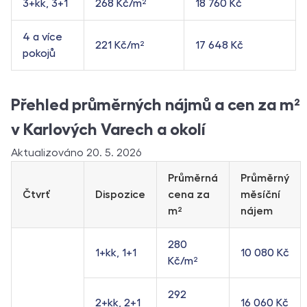
3+kk, 3+1
268 Kč/m²
18 760 Kč
4 a více
221 Kč/m²
17 648 Kč
pokojů
Přehled průměrných nájmů a cen za m²
v Karlových Varech a okolí
Aktualizováno 20. 5. 2026
Průměrná
Průměrný
Čtvrť
Dispozice
cena za
měsíční
m²
nájem
280
1+kk, 1+1
10 080 Kč
Kč/m²
292
2+kk, 2+1
16 060 Kč