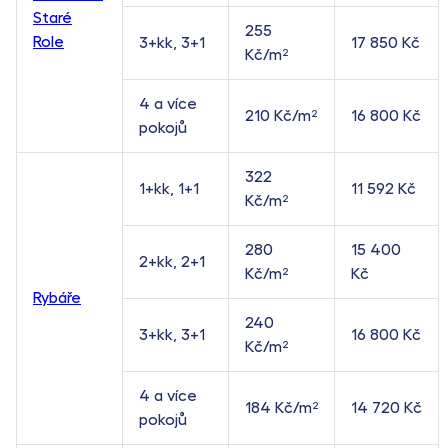
Staré
255
Role
3+kk, 3+1
17 850 Kč
Kč/m²
4 a více
210 Kč/m²
16 800 Kč
pokojů
322
1+kk, 1+1
11 592 Kč
Kč/m²
280
15 400
2+kk, 2+1
Kč/m²
Kč
Rybáře
240
3+kk, 3+1
16 800 Kč
Kč/m²
4 a více
184 Kč/m²
14 720 Kč
pokojů