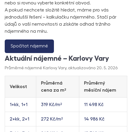
nebo si rovnou vyberte konkrétní obvod.
A pokud nechcete složitě hledat, máme pro vás
jednodušší řešení – kalkulačku nájemného. Stačí pár
údajů o vaší nemovitosti a získáte odhad tržního
nájemného na míru.
Spočítat nájemné
Aktuální nájemné – Karlovy Vary
Průměrné nájemné Karlovy Vary, aktualizováno 20. 5. 2026
Průměrná
Průměrný
Velikost
cena za m²
měsíční nájem
1+kk, 1+1
319 Kč/m²
11 498 Kč
2+kk, 2+1
272 Kč/m²
14 986 Kč