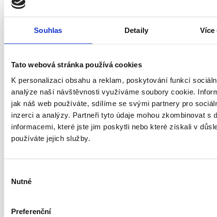
2+1 (2+kk)
Souhlas
Detaily
Více
3+1 (3+kk)
Tato webová stránka používá cookies
4+1 (4+kk)
K personalizaci obsahu a reklam, poskytování funkcí sociáln
analýze naší návštěvnosti využíváme soubory cookie. Infor
jiné
jak náš web používáte, sdílíme se svými partnery pro sociál
inzerci a analýzy. Partneři tyto údaje mohou zkombinovat s 
Výměra (m2)
informacemi, které jste jim poskytli nebo které získali v důsl
používáte jejich služby.
Stav
Výběr
Nutné
souhlasu
Luxusní
Preferenční