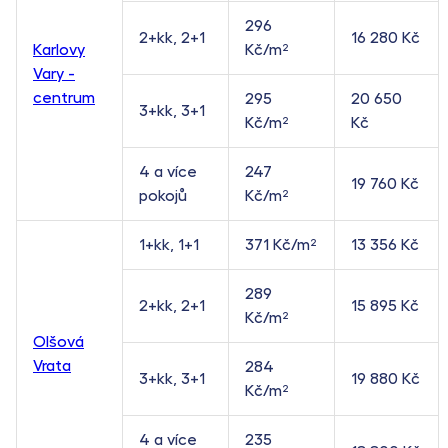
296
2+kk, 2+1
16 280 Kč
Karlovy
Kč/m²
Vary -
centrum
295
20 650
3+kk, 3+1
Kč/m²
Kč
4 a více
247
19 760 Kč
pokojů
Kč/m²
1+kk, 1+1
371 Kč/m²
13 356 Kč
289
2+kk, 2+1
15 895 Kč
Kč/m²
Olšová
Vrata
284
3+kk, 3+1
19 880 Kč
Kč/m²
4 a více
235