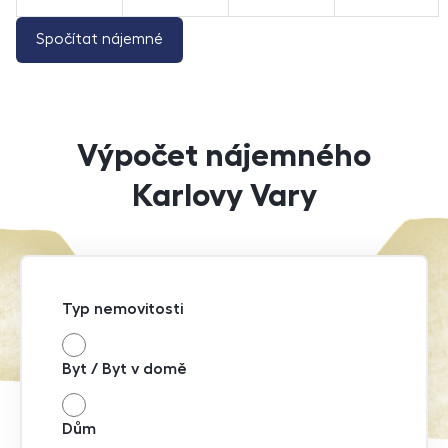
Spočítat nájemné
Výpočet nájemného
Karlovy Vary
Typ nemovitosti
Byt / Byt v domě
Dům