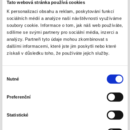
vyjednání slevy
Tato webová stránka používá cookies
K personalizaci obsahu a reklam, poskytování funkcí
Doufáme, že vám tyto rady pomohly si udělat základní
sociálních médií a analýze naší návštěvnosti využíváme
představu o tom, s čím se při nákupu nemovitosti
soubory cookie. Informace o tom, jak náš web používáte,
můžete setkat a přejeme vám, ať nákup nemovitosti
sdílíme se svými partnery pro sociální média, inzerci a
proběhne hladce a podle vašich představ.
analýzy. Partneři tyto údaje mohou zkombinovat s
dalšími informacemi, které jste jim poskytli nebo které
získali v důsledku toho, že používáte jejich služby.
Další články
Výběr
Nutné
souhlasu
Preferenční
Statistické