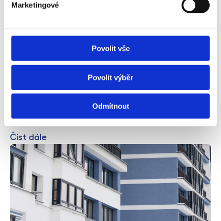
Marketingové
Byt na investici je populární metodou
zhodnocení vlastních prostředků
Povolit vše
Pořídili jste s investiční byt za výhodnou cenu a nyní si
spokojeně mnete ruce nad rentabilní koupí a očekáváte
Povolit výběr
roční výnos řádově vyšší jednotky procent. Ačkoli je
výhodný nákup nemovitosti důležitým článkem
investičního řetězce, sám o sobě pro zajímavé
Odmítnout
zhodnocení peněz do budoucna nestačí.
Číst dále