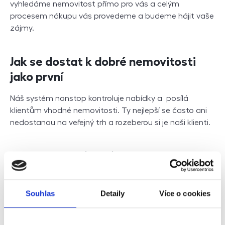
vyhledáme nemovitost přímo pro vás a celým
procesem nákupu vás provedeme a budeme hájit vaše
zájmy.
Jak se dostat k dobré nemovitosti
jako první
Náš systém nonstop kontroluje nabídky a posílá
klientům vhodné nemovitosti. Ty nejlepší se často ani
nedostanou na veřejný trh a rozeberou si je naši klienti.
Koupě nemovitosti od A do Z
Provedeme vás celým procesem koupě nemovitosti.
Od vyhledání, přes účast na prohlídkách, kontrolu
Souhlas
Detaily
Více o cookies
technického a právního stavu nemovitosti, zpracování
či kontrolu veškeré potřebné dokumentace, až po