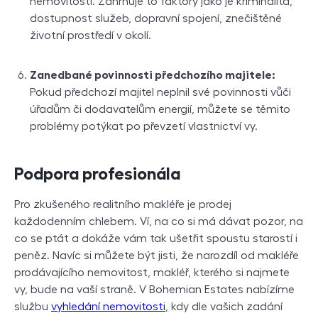
nemovitosti. Zahrnuje to faktory jako je kriminalita,
dostupnost služeb, dopravní spojení, znečištěné
životní prostředí v okolí.
Zanedbané povinnosti předchozího majitele:
Pokud předchozí majitel neplnil své povinnosti vůči
úřadům či dodavatelům energií, můžete se těmito
problémy potýkat po převzetí vlastnictví vy.
Podpora profesionála
Pro zkušeného realitního makléře je prodej
každodenním chlebem. Ví, na co si má dávat pozor, na
co se ptát a dokáže vám tak ušetřit spoustu starostí i
peněz. Navíc si můžete být jisti, že narozdíl od makléře
prodávajícího nemovitost, makléř, kterého si najmete
vy, bude na vaší straně. V Bohemian Estates nabízíme
službu
vyhledání nemovitosti
, kdy dle vašich zadání