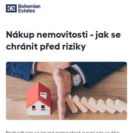
Nákup nemovitosti - jak se
chránit před riziky
Rozhodli jste se koupit nemovitost a nyní jste ve fázi