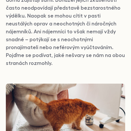
domů zajišťují sami. Bohužel jejich zkušenosti
často neodpovídají představě bezstarostného
výdělku. Naopak se mohou cítit v pasti
neustálých oprav a neochotných či náročných
nájemníků. Ani nájemníci to však nemají vždy
snadné – potýkají se s neochotnými
pronajímateli nebo neférovým vyúčtováním.
Pojďme se podívat, jaké nešvary se nám na obou
stranách rozmohly.