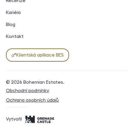
Recenze
Kariéra
Blog
Kontakt
Klientská aplikace BES
© 2026
Bohemian Estates
.
Právní dokumenty
Obchodní podmínky
Ochrana osobních údajů
Vytvořil