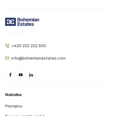
Kontakt
+420 222 222 500
Telefon
info@bohemianestates.com
E-mail
Sociální sítě
Facebook
YouTube
LinkedIn
Navigace v zápatí
Nabídka
Pronajmu