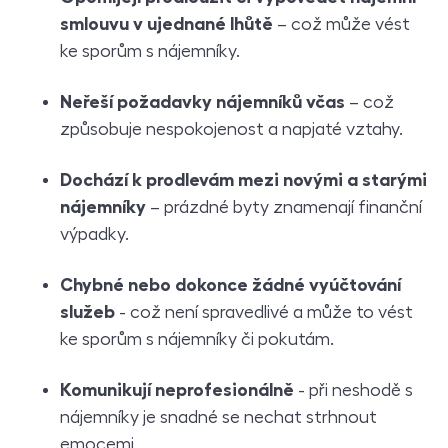
smlouvu v ujednané lhůtě
– což může vést
ke sporům s nájemníky.
Neřeší požadavky nájemníků včas
– což
způsobuje nespokojenost a napjaté vztahy.
Dochází k prodlevám mezi novými a starými
nájemníky
– prázdné byty znamenají finanční
výpadky.
Chybné nebo dokonce žádné vyúčtování
služeb
- což není spravedlivé a může to vést
ke sporům s nájemníky či pokutám.
Komunikují neprofesionálně
- při neshodě s
nájemníky je snadné se nechat strhnout
emocemi.