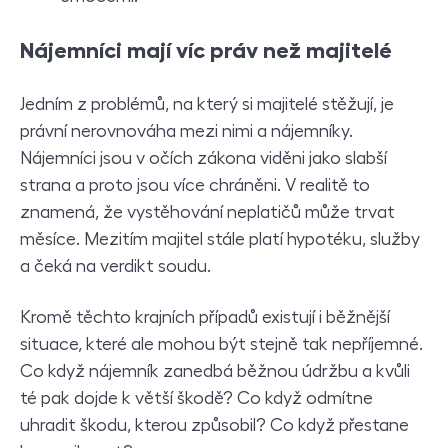
N
ájemníci mají víc práv než majitelé
Jedním z problémů, na který si majitelé stěžují, je
právní nerovnováha mezi nimi a nájemníky.
Nájemníci jsou v očích zákona viděni jako slabší
strana a proto jsou více chráněni. V realitě to
znamená, že vystěhování neplatičů může trvat
měsíce. Mezitím majitel stále platí hypotéku, služby
a čeká na verdikt soudu.
Kromě těchto krajních případů existují i běžnější
situace, které ale mohou být stejně tak nepříjemné.
Co když nájemník zanedbá běžnou údržbu a kvůli
té pak dojde k větší škodě? Co když odmítne
uhradit škodu, kterou způsobil? Co když přestane