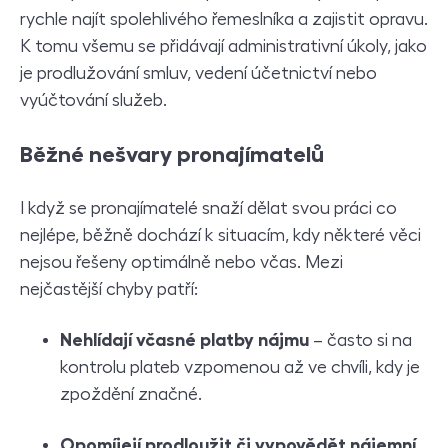
rychle najít spolehlivého řemeslníka a zajistit opravu.
K tomu všemu se přidávají administrativní úkoly, jako
je prodlužování smluv, vedení účetnictví nebo
vyúčtování služeb.
B
ěžné nešvary pronajímatelů
I když se pronajímatelé snaží dělat svou práci co
nejlépe, běžně dochází k situacím, kdy některé věci
nejsou řešeny optimálně nebo včas. Mezi
nejčastější chyby patří:
Nehlídají včasné platby nájmu
– často si na
kontrolu plateb vzpomenou až ve chvíli, kdy je
zpoždění značné.
Opomíjejí prodloužit či vypovědět nájemní