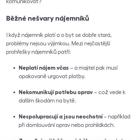
komunikovat?
B
ěžné nešvary nájemníků
I když nájemník platí a o byt se dobře stará,
problémy nejsou výjimkou. Mezi nejčastější
prohřešky nájemníků patří:
Neplatí nájem včas
– a majitel pak musí
opakovaně urgovat platby.
Nekomunikují potřebu oprav
– což vede k
dalším škodám na bytě.
Nespolupracují a jsou neochotní
– například
při domlouvání oprav nebo prohlídkách.