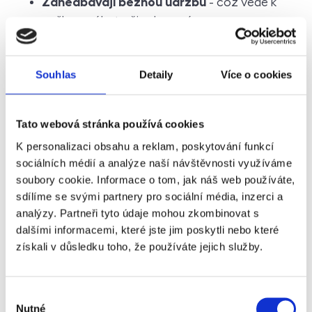
Zanedbávají běžnou údržbu
- což vede k
poškození bytu či vybavení.
Opustí byt bez řádného předání
– a
Souhlas
pronajímatel pak musí řešit nesrovnalosti.
Detaily
Více o cookies
Nezaplatí poslední nájemné
– a spoléhají na
Tato webová stránka používá cookies
to, že kauce pokryje jejich dluhy.
K personalizaci obsahu a reklam, poskytování funkcí
sociálních médií a analýze naší návštěvnosti využíváme
Zanechají byt poničený a špinavý
– což
soubory cookie. Informace o tom, jak náš web používáte,
znamená další výdaje na opravy a úklid.
sdílíme se svými partnery pro sociální média, inzerci a
analýzy. Partneři tyto údaje mohou zkombinovat s
Nevymalují
– a přenechají byt v horším stavu,
dalšími informacemi, které jste jim poskytli nebo které
než jej převzali.
získali v důsledku toho, že používáte jejich služby.
Ř
ešení: nemusíte na to být sami
Výběr
Nutné
souhlasu