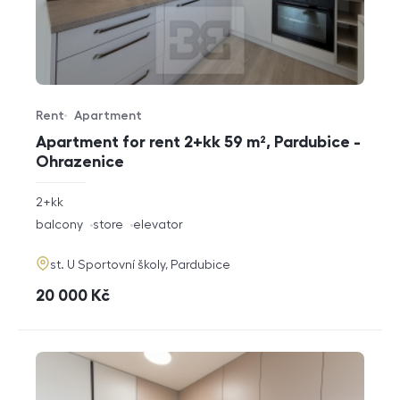
Rent
Apartment
Offer type
Property type
Apartment for rent 2+kk 59 m², Pardubice -
Ohrazenice
rozměry
2+kk
disposition
funkce
balcony
store
elevator
adresa
st. U Sportovní školy, Pardubice
cena
20 000
Kč