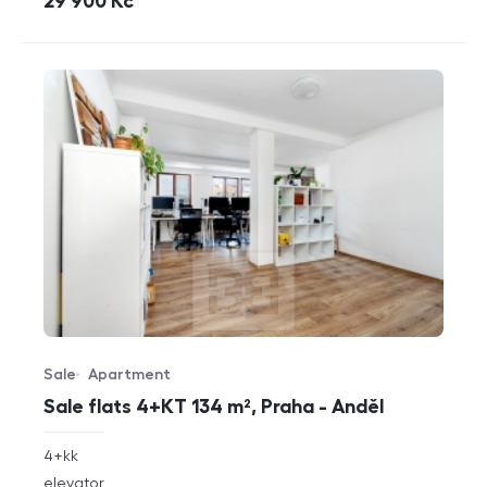
cena
29 900
Kč
Sale
Apartment
Offer type
Property type
Sale flats 4+KT 134 m², Praha - Anděl
rozměry
4+kk
disposition
funkce
elevator