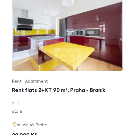
Rent
Apartment
Offer type
Property type
Rent flats 2+KT 90 m², Praha - Braník
rozměry
2+1
disposition
funkce
store
adresa
st. Vlnitá, Praha