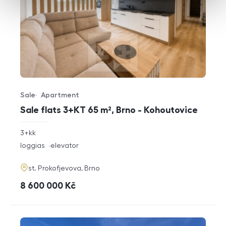
Sale
Apartment
Offer type
Property type
Sale flats 3+KT 65 m², Brno - Kohoutovice
rozměry
3+kk
disposition
funkce
loggias
elevator
adresa
st. Prokofjevova, Brno
cena
8 600 000
Kč