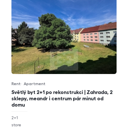
Rent
Apartment
Offer type
Property type
Světlý byt 2+1 po rekonstrukci | Zahrada, 2
sklepy, meandr i centrum pár minut od
domu
rozměry
2+1
disposition
funkce
store