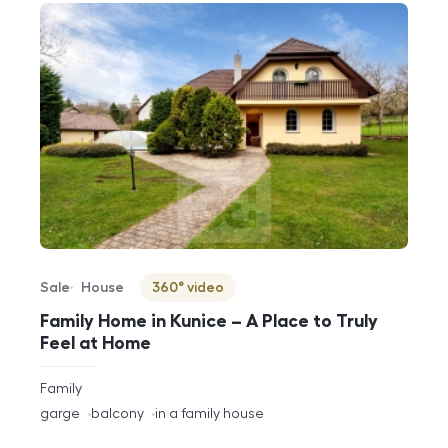
Sale
House
360° video
Offer type
Property type
Virtuální prohlídka
Family Home in Kunice – A Place to Truly
Feel at Home
rozměry
Family
disposition
funkce
garge
balcony
in a family house