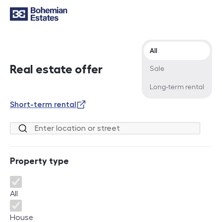
Offer type
All
Real estate offer
Sale
Long-term rental
Short-term rental
Location or street
Property type
Property type
All
House