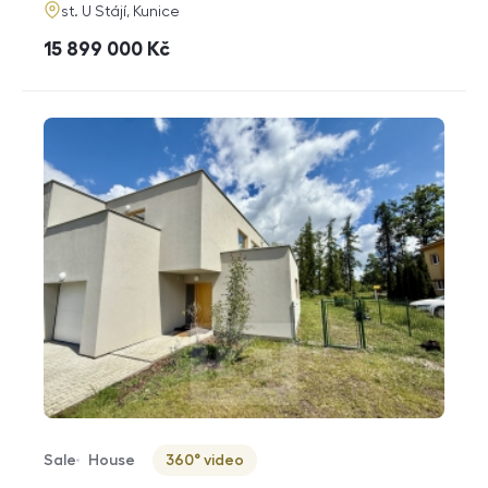
adresa
st. U Stájí, Kunice
cena
15 899 000
Kč
Sale
House
360° video
Offer type
Property type
Virtuální prohlídka