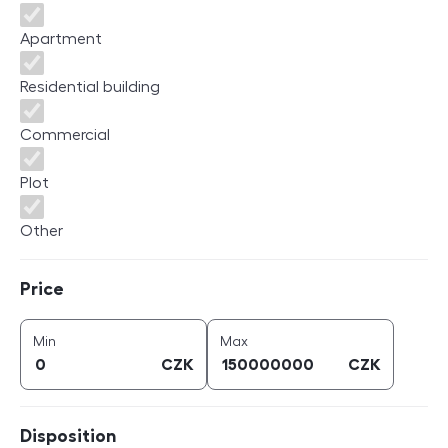
Apartment
Residential building
Commercial
Plot
Other
Price
Price
price (
CZK
)
price (
CZK
)
Min
Max
CZK
CZK
Disposition