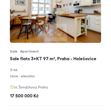
Sale
Apartment
Offer type
Property type
Sale flats 3+KT 97 m², Praha - Holešovice
rozměry
3+kk
disposition
funkce
store
elevator
adresa
st. Šimáčkova, Praha
cena
17 500 000
Kč