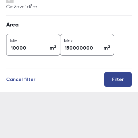
Činžovní dům
Area
Area
2
2
area (
m
)
area (
m
)
Min
Max
2
2
m
m
Cancel filter
Filter