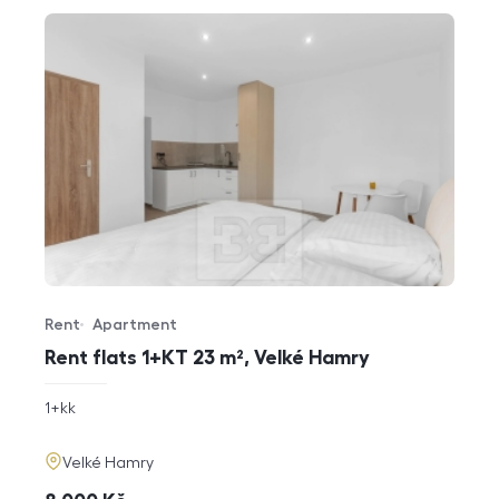
Rent
Apartment
Offer type
Property type
Rent flats 1+KT 23 m², Velké Hamry
rozměry
1+kk
disposition
funkce
adresa
Velké Hamry