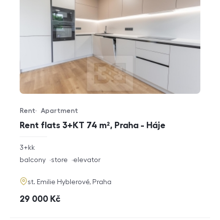
Rent
Apartment
Offer type
Property type
Rent flats 3+KT 74 m², Praha - Háje
rozměry
3+kk
disposition
funkce
balcony
store
elevator
adresa
st. Emilie Hyblerové, Praha
cena
29 000
Kč