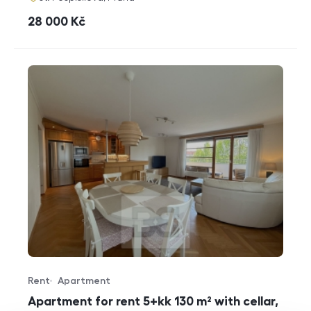
cena
28 000
Kč
Rent
Apartment
Offer type
Property type
Apartment for rent 5+kk 130 m² with cellar,