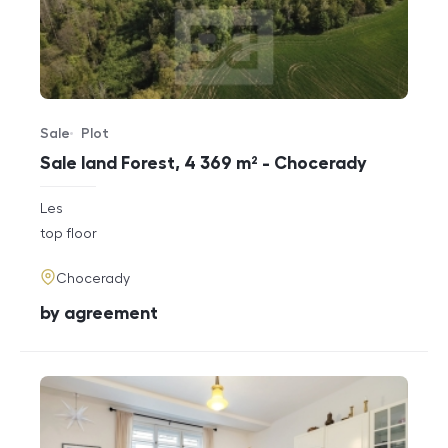
Sale
Plot
Offer type
Property type
Sale land Forest, 4 369 m² - Chocerady
rozměry
Les
disposition
funkce
top floor
adresa
Chocerady
cena
by agreement