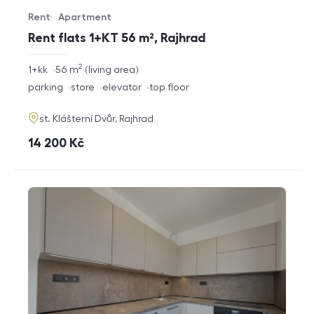
Rent
Apartment
Offer type
Property type
Rent flats 1+KT 56 m², Rajhrad
2
rozměry
1+kk
56
m
living area
disposition
funkce
parking
store
elevator
top floor
adresa
st. Klášterní Dvůr, Rajhrad
cena
14 200
Kč