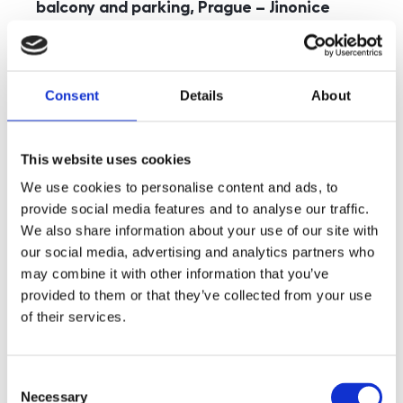
balcony and parking, Prague – Jinonice
rozměry
5+kk
disposition
funkce
parking
balcony
store
elevator
Consent
Details
About
adresa
st. Kohoutových, Praha
cena
49 000
Kč
This website uses cookies
We use cookies to personalise content and ads, to
provide social media features and to analyse our traffic.
We also share information about your use of our site with
our social media, advertising and analytics partners who
may combine it with other information that you’ve
provided to them or that they’ve collected from your use
of their services.
Consent
Necessary
Selection