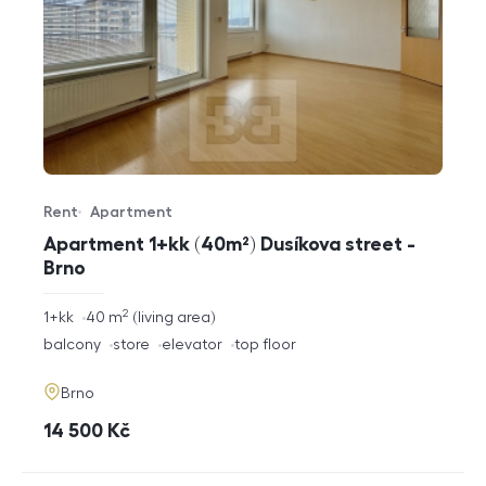
Rent
Apartment
Offer type
Property type
Apartment 1+kk (40m²) Dusíkova street -
Brno
2
rozměry
1+kk
40
m
living area
disposition
funkce
balcony
store
elevator
top floor
adresa
Brno
cena
14 500
Kč