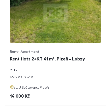
Rent
Apartment
Offer type
Property type
Rent flats 2+KT 41 m², Plzeň - Lobzy
rozměry
2+kk
disposition
funkce
garden
store
adresa
st. U Světovaru, Plzeň
cena
14 000
Kč