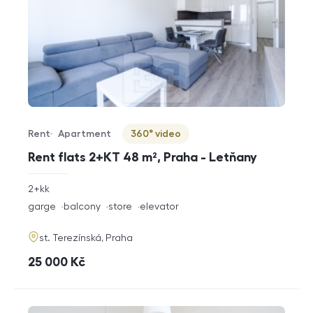
Rent
Apartment
360° video
Offer type
Property type
Virtuální prohlídka
Rent flats 2+KT 48 m², Praha - Letňany
rozměry
2+kk
disposition
funkce
garge
balcony
store
elevator
adresa
st. Terezínská, Praha
cena
25 000
Kč