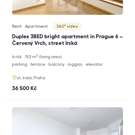
Rent
Apartment
360° video
Offer type
Property type
Virtuální prohlídka
Duplex 3BED bright apartment in Prague 6 –
Červený Vrch, street Irská
2
rozměry
4+kk
153
m
living area
disposition
funkce
parking
terrace
balcony
loggias
elevator
adresa
st. Irská, Praha
cena
36 500
Kč