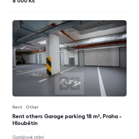
cena
8 000
Kč
Rent
Other
Offer type
Property type
Rent others Garage parking 18 m², Praha -
Hloubětín
rozměry
Garážové stání