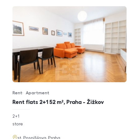
Rent
Apartment
Offer type
Property type
Rent flats 2+1 52 m², Praha - Žižkov
rozměry
2+1
disposition
funkce
store
adresa
st. Pospíšilova, Praha