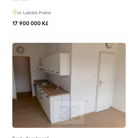
adresa
st. Lidická, Praha
cena
17 900 000
Kč