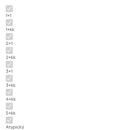
Disposition
1+1
1+kk
2+1
2+kk
3+1
3+kk
4+kk
5+kk
Atypický