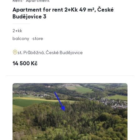
Rent
Apartment
Offer type
Property type
Apartment for rent 2+Kk 49 m², České
Budějovice 3
rozměry
2+kk
disposition
funkce
balcony
store
adresa
st. Průběžná, České Budějovice
cena
14 500
Kč