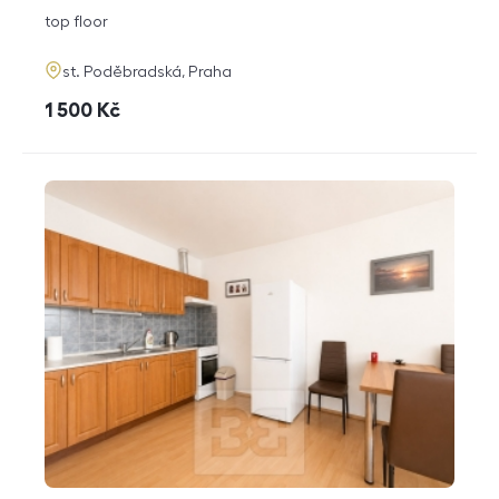
disposition
funkce
top floor
adresa
st. Poděbradská, Praha
cena
1 500
Kč