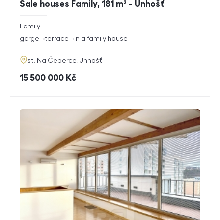
Sale houses Family, 181 m² - Unhošť
rozměry
Family
disposition
funkce
garge
terrace
in a family house
adresa
st. Na Čeperce, Unhošť
cena
15 500 000
Kč