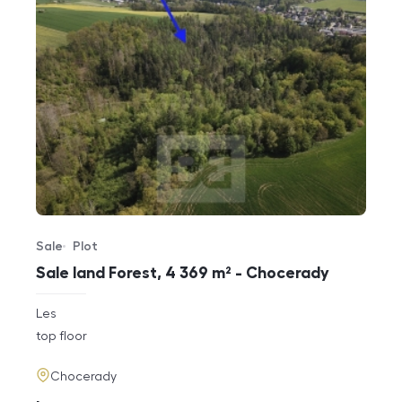
Sale
Plot
Offer type
Property type
Sale land Forest, 4 369 m² - Chocerady
rozměry
Les
disposition
funkce
top floor
adresa
Chocerady