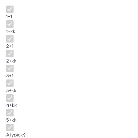
Disposition
1+1
1+kk
2+1
2+kk
3+1
3+kk
4+kk
5+kk
Atypický