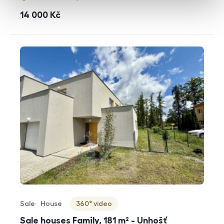
cena
14 000
Kč
Sale
House
360° video
Offer type
Property type
Virtuální prohlídka
Sale houses Family, 181 m² - Unhošť