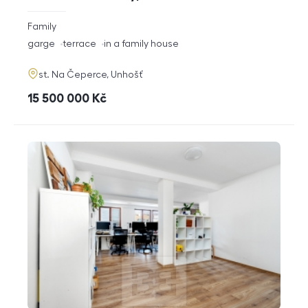
rozměry
Family
disposition
funkce
garge
terrace
in a family house
adresa
st. Na Čeperce, Unhošť
cena
15 500 000
Kč