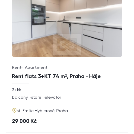
Rent
Apartment
Offer type
Property type
Rent flats 3+KT 74 m², Praha - Háje
rozměry
3+kk
disposition
funkce
balcony
store
elevator
adresa
st. Emilie Hyblerové, Praha
cena
29 000
Kč