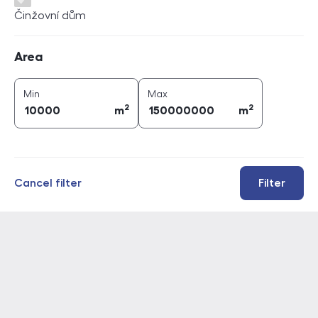
Činžovní dům
Area
Area
2
2
area (
m
)
area (
m
)
Min
Max
2
2
m
m
Cancel filter
Filter