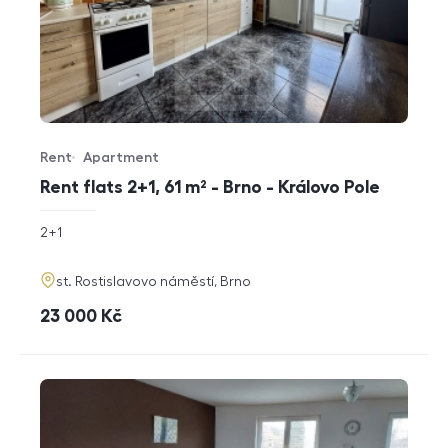
Rent
Apartment
Offer type
Property type
Rent flats 2+1, 61 m² - Brno - Královo Pole
rozměry
2+1
disposition
funkce
adresa
st. Rostislavovo náměstí, Brno
cena
23 000
Kč