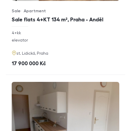
Sale
Apartment
Offer type
Property type
Sale flats 4+KT 134 m², Praha - Anděl
rozměry
4+kk
disposition
funkce
elevator
adresa
st. Lidická, Praha
cena
17 900 000
Kč