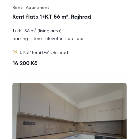
Rent
Apartment
Offer type
Property type
Rent flats 1+KT 56 m², Rajhrad
2
rozměry
1+kk
56
m
living area
disposition
funkce
parking
store
elevator
top floor
adresa
st. Klášterní Dvůr, Rajhrad
cena
14 200
Kč