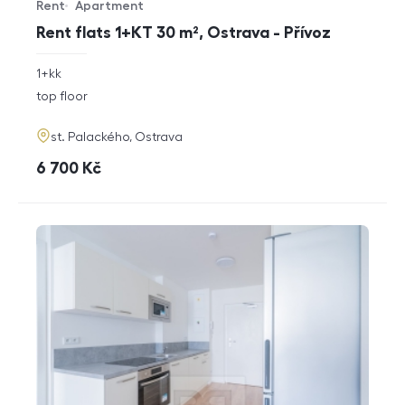
Rent
Apartment
Offer type
Property type
Rent flats 1+KT 30 m², Ostrava - Přívoz
rozměry
1+kk
disposition
funkce
top floor
adresa
st. Palackého, Ostrava
cena
6 700
Kč