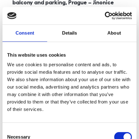
balcony and parking, Prague – Jinonice
rozměry
5+kk
disposition
funkce
parking
balcony
store
elevator
Consent
Details
About
adresa
st. Kohoutových, Praha
cena
49 000
Kč
This website uses cookies
We use cookies to personalise content and ads, to
provide social media features and to analyse our traffic.
We also share information about your use of our site with
our social media, advertising and analytics partners who
may combine it with other information that you’ve
provided to them or that they’ve collected from your use
of their services.
Consent
Necessary
Selection