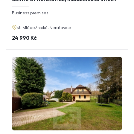
rozměry
Business premises
disposition
funkce
adresa
st. Mládežnická, Neratovice
cena
24 990
Kč