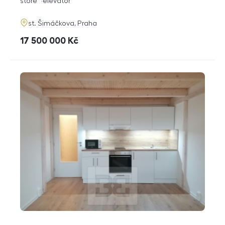
funkce
store
elevator
adresa
st. Šimáčkova, Praha
cena
17 500 000
Kč