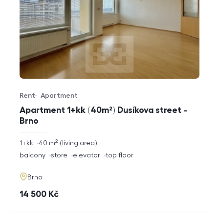
Rent
Apartment
Offer type
Property type
Apartment 1+kk (40m²) Dusíkova street -
Brno
2
rozměry
1+kk
40
m
living area
disposition
funkce
balcony
store
elevator
top floor
adresa
Brno
cena
14 500
Kč