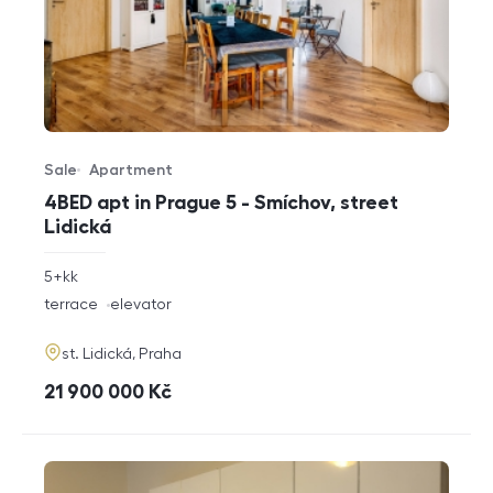
Sale
Apartment
Offer type
Property type
4BED apt in Prague 5 - Smíchov, street
Lidická
rozměry
5+kk
disposition
funkce
terrace
elevator
adresa
st. Lidická, Praha
cena
21 900 000
Kč