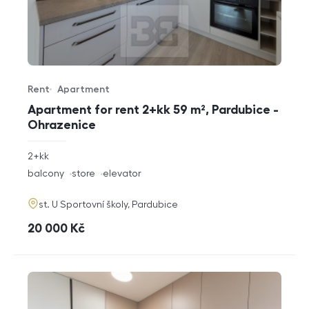
Rent
Apartment
Offer type
Property type
Apartment for rent 2+kk 59 m², Pardubice -
Ohrazenice
rozměry
2+kk
disposition
funkce
balcony
store
elevator
adresa
st. U Sportovní školy, Pardubice
cena
20 000
Kč