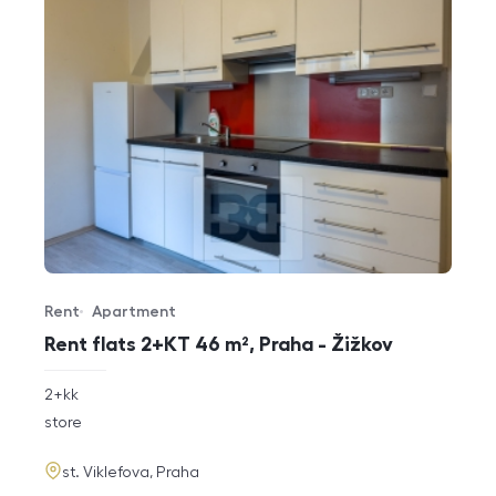
Rent
Apartment
Offer type
Property type
Rent flats 2+KT 46 m², Praha - Žižkov
rozměry
2+kk
disposition
funkce
store
adresa
st. Viklefova, Praha