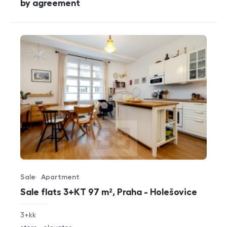
cena
by agreement
Sale
Apartment
Offer type
Property type
Sale flats 3+KT 97 m², Praha - Holešovice
rozměry
3+kk
disposition