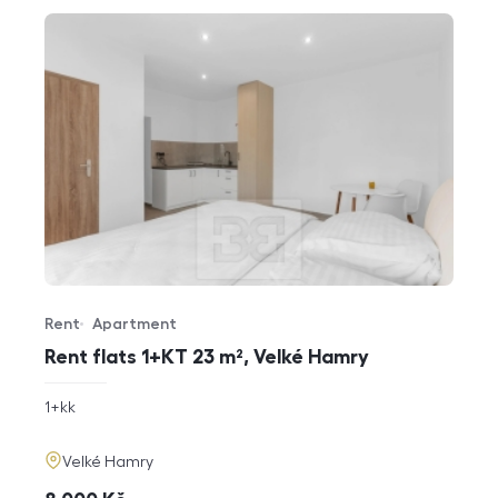
Rent
Apartment
Offer type
Property type
Rent flats 1+KT 23 m², Velké Hamry
rozměry
1+kk
disposition
funkce
adresa
Velké Hamry