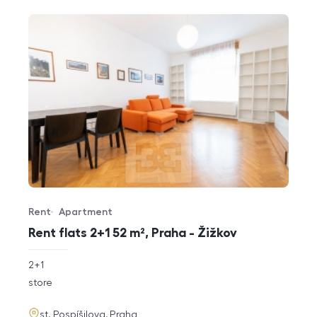
Rent
Apartment
Offer type
Property type
Rent flats 2+1 52 m², Praha - Žižkov
rozměry
2+1
disposition
funkce
store
adresa
st. Pospíšilova, Praha