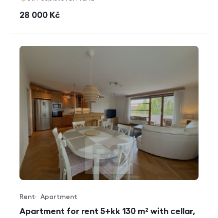
cena
28 000
Kč
Rent
Apartment
Offer type
Property type
Apartment for rent 5+kk 130 m² with cellar,