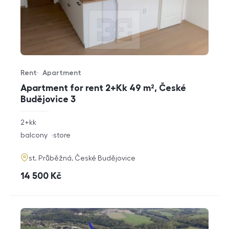
Rent
Apartment
Offer type
Property type
Apartment for rent 2+Kk 49 m², České
Budějovice 3
rozměry
2+kk
disposition
funkce
balcony
store
adresa
st. Průběžná, České Budějovice
cena
14 500
Kč