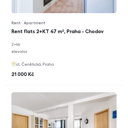
Rent
Apartment
Offer type
Property type
Rent flats 2+KT 47 m², Praha - Chodov
rozměry
2+kk
disposition
funkce
elevator
adresa
st. Čenětická, Praha
cena
21 000
Kč