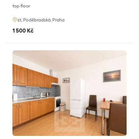
disposition
funkce
top floor
adresa
st. Poděbradská, Praha
cena
1 500
Kč