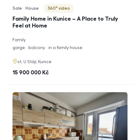
Sale
House
360° video
Offer type
Property type
Virtuální prohlídka
Family Home in Kunice – A Place to Truly
Feel at Home
rozměry
Family
disposition
funkce
garge
balcony
in a family house
adresa
st. U Stájí, Kunice
cena
15 900 000
Kč