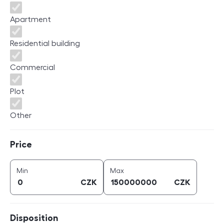
Apartment
Residential building
Commercial
Plot
Other
Price
Price
price (
CZK
)
price (
CZK
)
Min
Max
CZK
CZK
Disposition