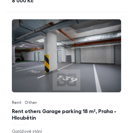
cena
8 000
Kč
Rent
Other
Offer type
Property type
Rent others Garage parking 18 m², Praha -
Hloubětín
rozměry
Garážové stání