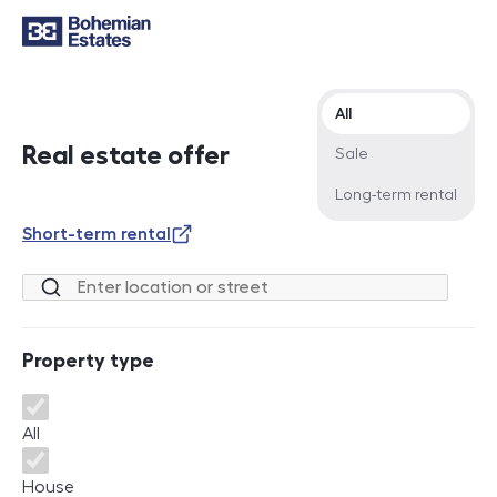
Offer type
All
Real estate offer
Sale
Long-term rental
Short-term rental
Location or street
Property type
Property type
All
House