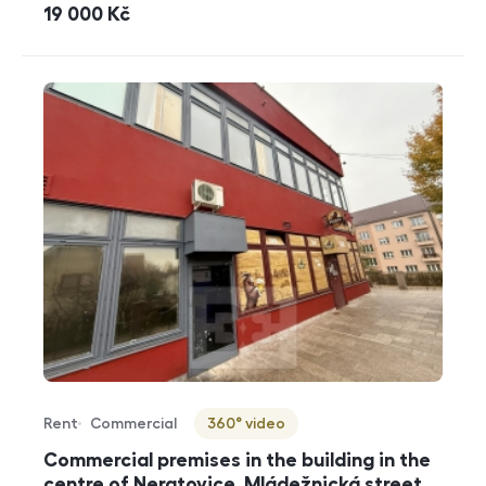
cena
19 000
Kč
Rent
Commercial
360° video
Offer type
Property type
Virtuální prohlídka
Commercial premises in the building in the
centre of Neratovice, Mládežnická street