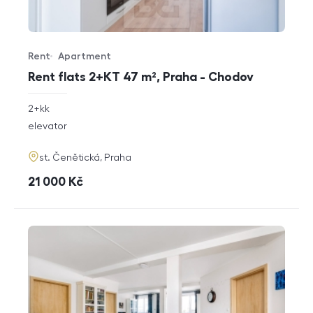
Rent
Apartment
Offer type
Property type
Rent flats 2+KT 47 m², Praha - Chodov
rozměry
2+kk
disposition
funkce
elevator
adresa
st. Čenětická, Praha
cena
21 000
Kč