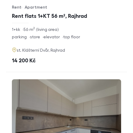
Rent
Apartment
Offer type
Property type
Rent flats 1+KT 56 m², Rajhrad
2
rozměry
1+kk
56
m
living area
disposition
funkce
parking
store
elevator
top floor
adresa
st. Klášterní Dvůr, Rajhrad
cena
14 200
Kč