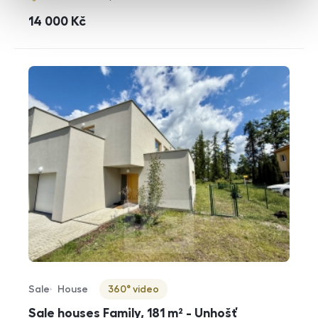
cena
14 000
Kč
Sale
House
360° video
Offer type
Property type
Virtuální prohlídka
Sale houses Family, 181 m² - Unhošť