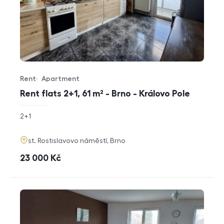
Rent
Apartment
Offer type
Property type
Rent flats 2+1, 61 m² - Brno - Královo Pole
rozměry
2+1
disposition
funkce
adresa
st. Rostislavovo náměstí, Brno
cena
23 000
Kč