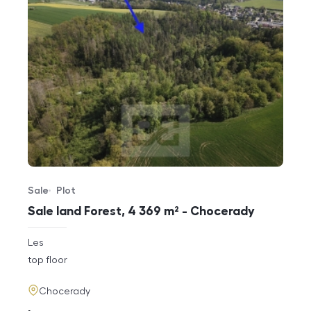
Sale
Plot
Offer type
Property type
Sale land Forest, 4 369 m² - Chocerady
rozměry
Les
disposition
funkce
top floor
adresa
Chocerady