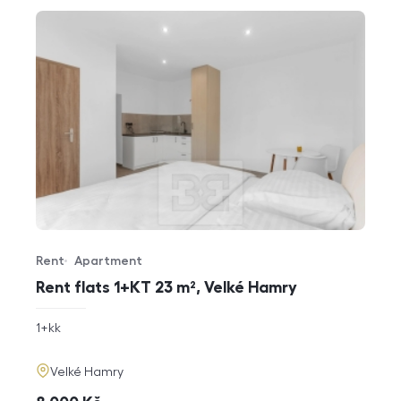
Rent
Apartment
Offer type
Property type
Rent flats 1+KT 23 m², Velké Hamry
rozměry
1+kk
disposition
funkce
adresa
Velké Hamry