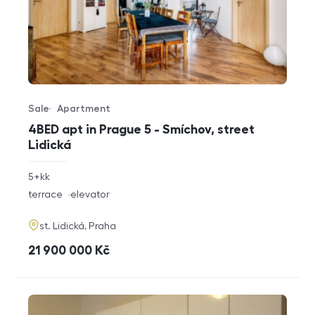
Sale
Apartment
Offer type
Property type
4BED apt in Prague 5 - Smíchov, street
Lidická
rozměry
5+kk
disposition
funkce
terrace
elevator
adresa
st. Lidická, Praha
cena
21 900 000
Kč