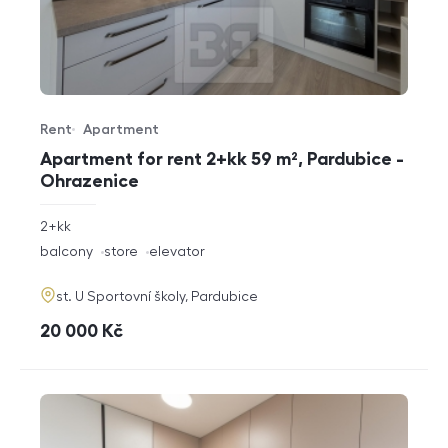
Rent
Apartment
Offer type
Property type
Apartment for rent 2+kk 59 m², Pardubice -
Ohrazenice
rozměry
2+kk
disposition
funkce
balcony
store
elevator
adresa
st. U Sportovní školy, Pardubice
cena
20 000
Kč