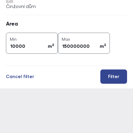
Činžovní dům
Area
Area
2
2
area (
m
)
area (
m
)
Min
Max
2
2
m
m
Cancel filter
Filter