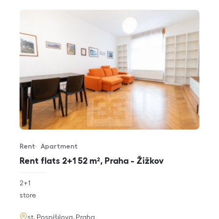
Rent
Apartment
Offer type
Property type
Rent flats 2+1 52 m², Praha - Žižkov
rozměry
2+1
disposition
funkce
store
adresa
st. Pospíšilova, Praha