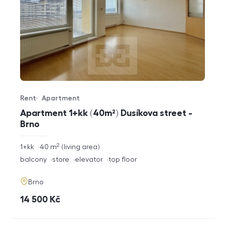
Rent
Apartment
Offer type
Property type
Apartment 1+kk (40m²) Dusíkova street -
Brno
2
rozměry
1+kk
40
m
living area
disposition
funkce
balcony
store
elevator
top floor
adresa
Brno
cena
14 500
Kč