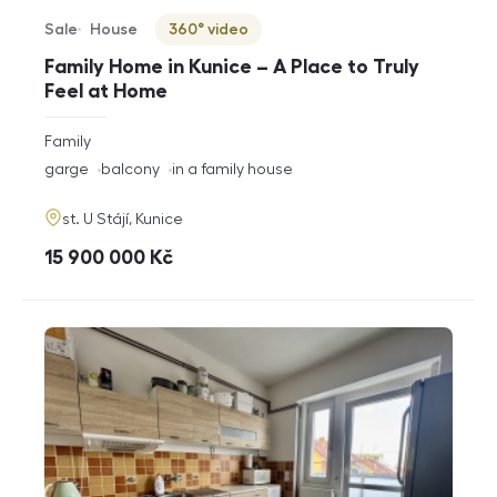
Sale
House
360° video
Offer type
Property type
Virtuální prohlídka
Family Home in Kunice – A Place to Truly
Feel at Home
rozměry
Family
disposition
funkce
garge
balcony
in a family house
adresa
st. U Stájí, Kunice
cena
15 900 000
Kč