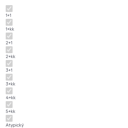
Disposition
1+1
1+kk
2+1
2+kk
3+1
3+kk
4+kk
5+kk
Atypický