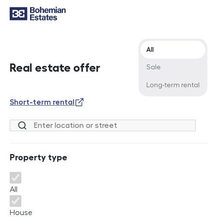
Offer type
All
Real estate offer
Sale
Long-term rental
Short-term rental
Location or street
Property type
Property type
All
House