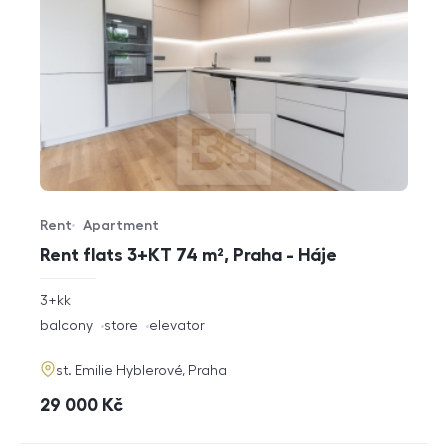
Rent
Apartment
Offer type
Property type
Rent flats 3+KT 74 m², Praha - Háje
rozměry
3+kk
disposition
funkce
balcony
store
elevator
adresa
st. Emilie Hyblerové, Praha
cena
29 000
Kč