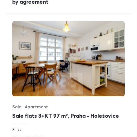
cena
by agreement
Sale
Apartment
Offer type
Property type
Sale flats 3+KT 97 m², Praha - Holešovice
rozměry
3+kk
disposition