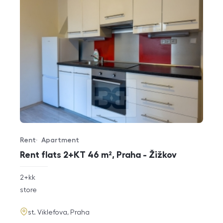
Rent
Apartment
Offer type
Property type
Rent flats 2+KT 46 m², Praha - Žižkov
rozměry
2+kk
disposition
funkce
store
adresa
st. Viklefova, Praha