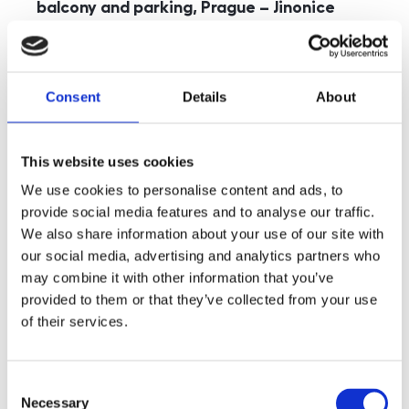
balcony and parking, Prague – Jinonice
rozměry
5+kk
disposition
funkce
parking
balcony
store
elevator
Consent
Details
About
adresa
st. Kohoutových, Praha
cena
49 000
Kč
This website uses cookies
We use cookies to personalise content and ads, to
provide social media features and to analyse our traffic.
We also share information about your use of our site with
our social media, advertising and analytics partners who
may combine it with other information that you’ve
provided to them or that they’ve collected from your use
of their services.
Consent
Necessary
Selection