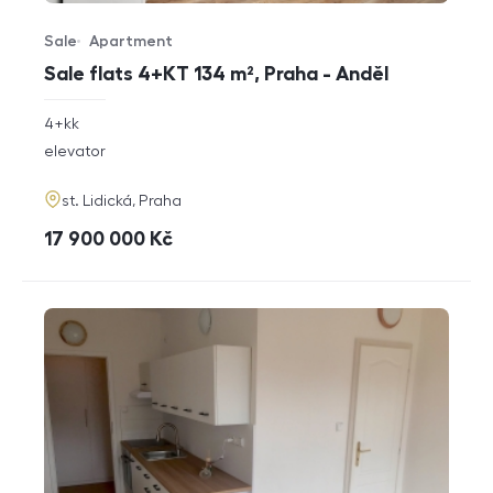
Sale
Apartment
Offer type
Property type
Sale flats 4+KT 134 m², Praha - Anděl
rozměry
4+kk
disposition
funkce
elevator
adresa
st. Lidická, Praha
cena
17 900 000
Kč