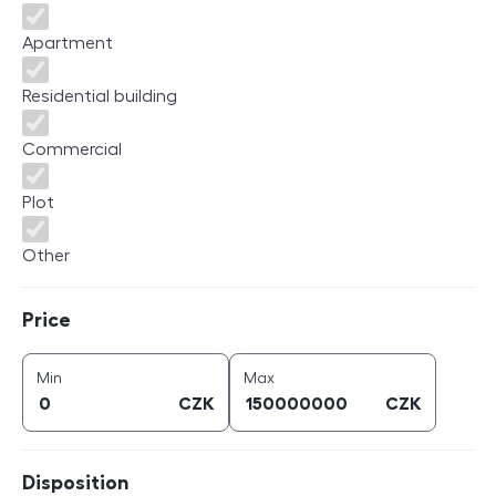
Apartment
Residential building
Commercial
Plot
Other
Price
Price
price (
CZK
)
price (
CZK
)
Min
Max
CZK
CZK
Disposition