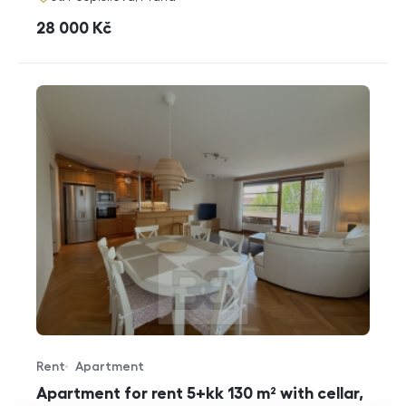
cena
28 000
Kč
Rent
Apartment
Offer type
Property type
Apartment for rent 5+kk 130 m² with cellar,