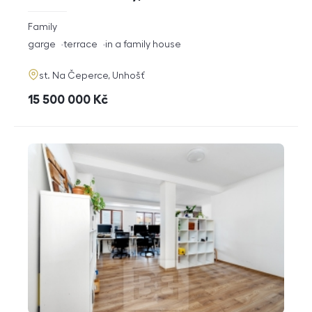
rozměry
Family
disposition
funkce
garge
terrace
in a family house
adresa
st. Na Čeperce, Unhošť
cena
15 500 000
Kč