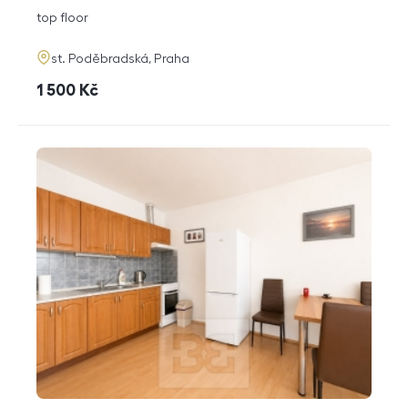
disposition
funkce
top floor
adresa
st. Poděbradská, Praha
cena
1 500
Kč