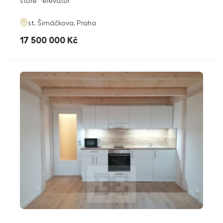
funkce
store
elevator
adresa
st. Šimáčkova, Praha
cena
17 500 000
Kč