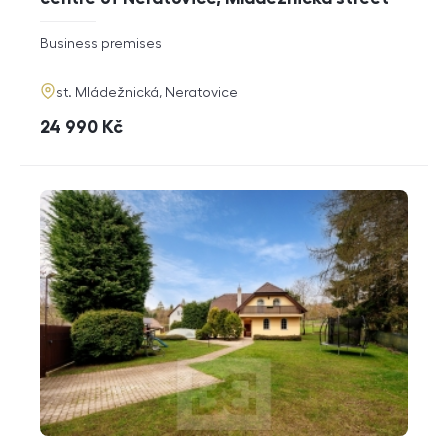
rozměry
Business premises
disposition
funkce
adresa
st. Mládežnická, Neratovice
cena
24 990
Kč