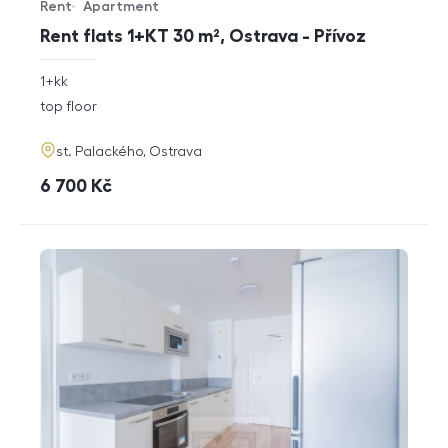
Rent
Apartment
Offer type
Property type
Rent flats 1+KT 30 m², Ostrava - Přívoz
rozměry
1+kk
disposition
funkce
top floor
adresa
st. Palackého, Ostrava
cena
6 700
Kč