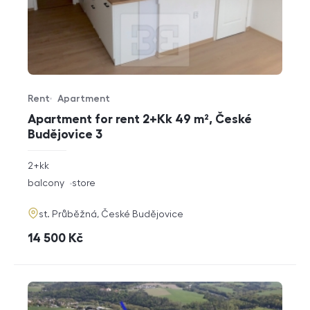
Rent
Apartment
Offer type
Property type
Apartment for rent 2+Kk 49 m², České
Budějovice 3
rozměry
2+kk
disposition
funkce
balcony
store
adresa
st. Průběžná, České Budějovice
cena
14 500
Kč