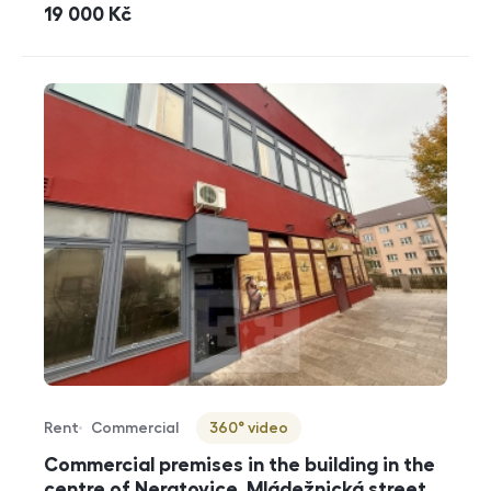
cena
19 000
Kč
Rent
Commercial
360° video
Offer type
Property type
Virtuální prohlídka
Commercial premises in the building in the
centre of Neratovice, Mládežnická street