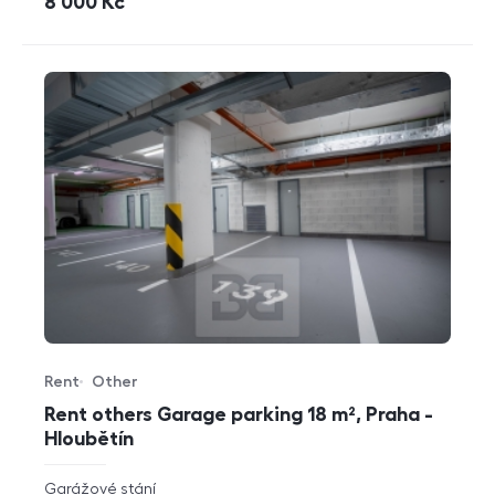
cena
8 000
Kč
Rent
Other
Offer type
Property type
Rent others Garage parking 18 m², Praha -
Hloubětín
rozměry
Garážové stání