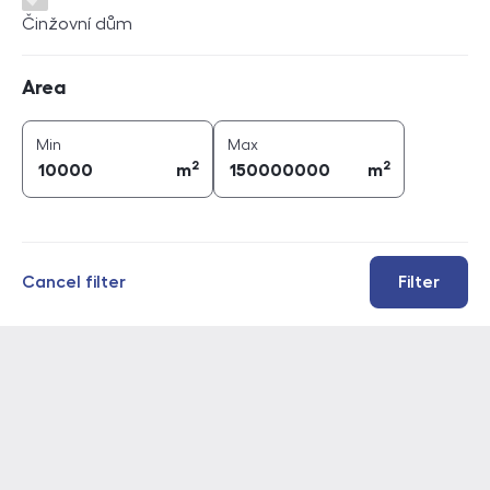
Činžovní dům
Area
Area
2
2
area (
m
)
area (
m
)
Min
Max
2
2
m
m
Cancel filter
Filter