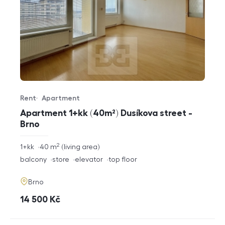
Rent
Apartment
Offer type
Property type
Apartment 1+kk (40m²) Dusíkova street -
Brno
2
rozměry
1+kk
40
m
living area
disposition
funkce
balcony
store
elevator
top floor
adresa
Brno
cena
14 500
Kč