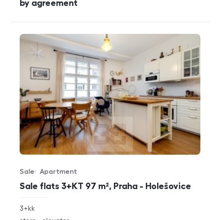
cena
by agreement
Sale
Apartment
Offer type
Property type
Sale flats 3+KT 97 m², Praha - Holešovice
rozměry
3+kk
disposition