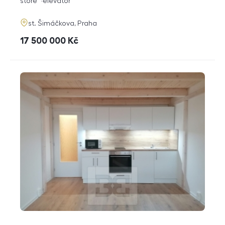
funkce
store
elevator
adresa
st. Šimáčkova, Praha
cena
17 500 000
Kč