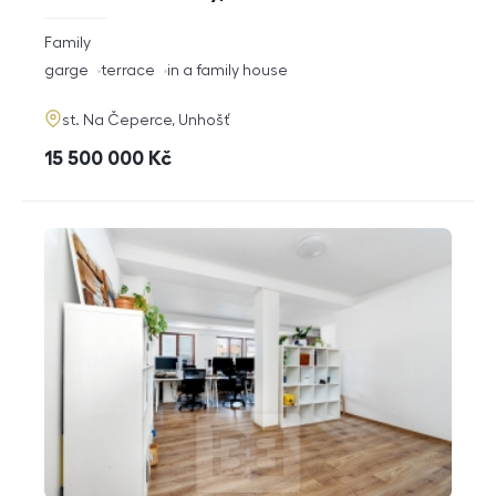
rozměry
Family
disposition
funkce
garge
terrace
in a family house
adresa
st. Na Čeperce, Unhošť
cena
15 500 000
Kč