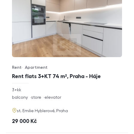
Rent
Apartment
Offer type
Property type
Rent flats 3+KT 74 m², Praha - Háje
rozměry
3+kk
disposition
funkce
balcony
store
elevator
adresa
st. Emilie Hyblerové, Praha
cena
29 000
Kč