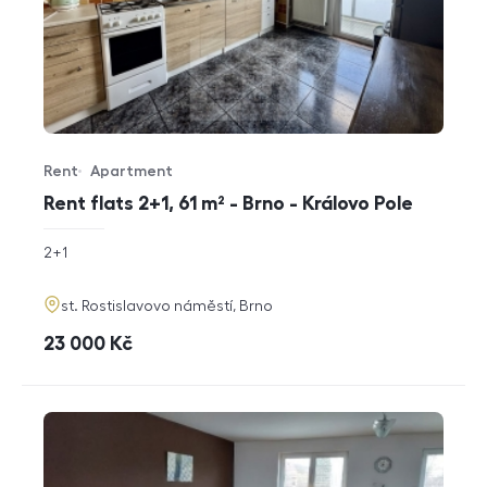
Rent
Apartment
Offer type
Property type
Rent flats 2+1, 61 m² - Brno - Královo Pole
rozměry
2+1
disposition
funkce
adresa
st. Rostislavovo náměstí, Brno
cena
23 000
Kč