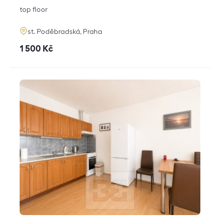
disposition
funkce
top floor
adresa
st. Poděbradská, Praha
cena
1 500
Kč