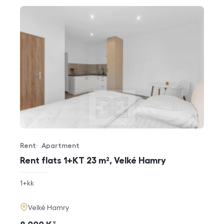
Rent
Apartment
Offer type
Property type
Rent flats 1+KT 23 m², Velké Hamry
rozměry
1+kk
disposition
funkce
adresa
Velké Hamry