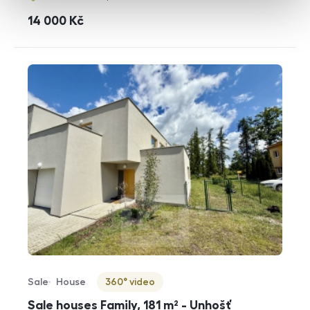
cena
14 000
Kč
Sale
House
360° video
Offer type
Property type
Virtuální prohlídka
Sale houses Family, 181 m² - Unhošť