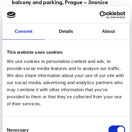
balcony and parking, Prague – Jinonice
rozměry
5+kk
disposition
funkce
parking
balcony
store
elevator
Consent
Details
About
adresa
st. Kohoutových, Praha
cena
49 000
Kč
This website uses cookies
We use cookies to personalise content and ads, to
provide social media features and to analyse our traffic.
We also share information about your use of our site with
our social media, advertising and analytics partners who
may combine it with other information that you’ve
provided to them or that they’ve collected from your use
of their services.
Consent
Necessary
Selection