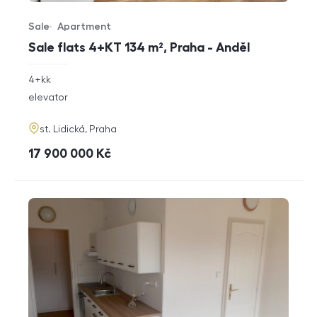
Sale
Apartment
Offer type
Property type
Sale flats 4+KT 134 m², Praha - Anděl
rozměry
4+kk
disposition
funkce
elevator
adresa
st. Lidická, Praha
cena
17 900 000
Kč