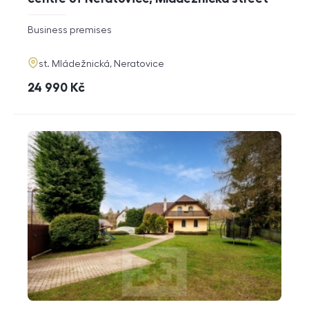
rozměry
Business premises
disposition
funkce
adresa
st. Mládežnická, Neratovice
cena
24 990
Kč