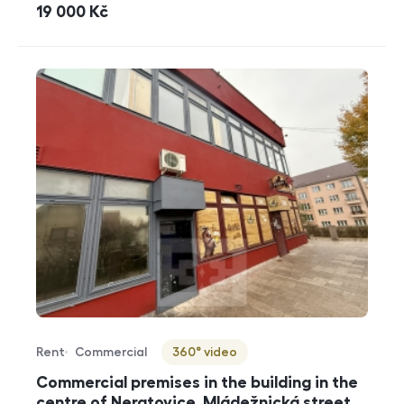
cena
19 000
Kč
Rent
Commercial
360° video
Offer type
Property type
Virtuální prohlídka
Commercial premises in the building in the
centre of Neratovice, Mládežnická street