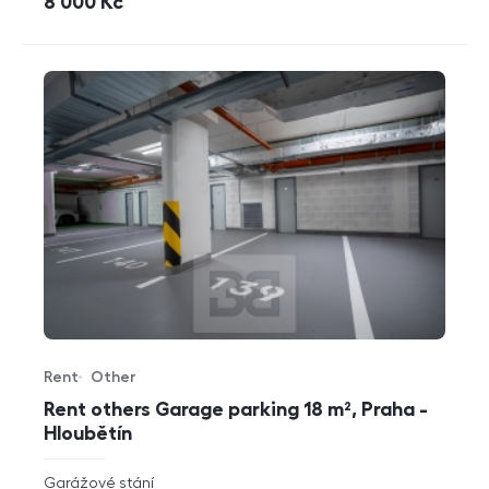
cena
8 000
Kč
Rent
Other
Offer type
Property type
Rent others Garage parking 18 m², Praha -
Hloubětín
rozměry
Garážové stání