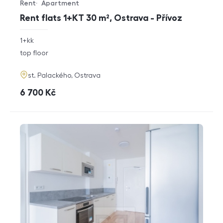
Rent
Apartment
Offer type
Property type
Rent flats 1+KT 30 m², Ostrava - Přívoz
rozměry
1+kk
disposition
funkce
top floor
adresa
st. Palackého, Ostrava
cena
6 700
Kč