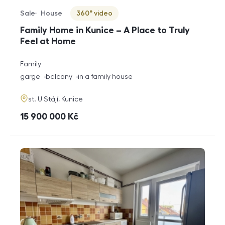
Sale
House
360° video
Offer type
Property type
Virtuální prohlídka
Family Home in Kunice – A Place to Truly
Feel at Home
rozměry
Family
disposition
funkce
garge
balcony
in a family house
adresa
st. U Stájí, Kunice
cena
15 900 000
Kč