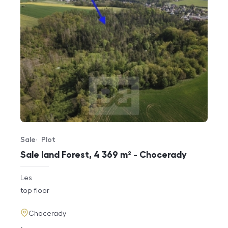
Sale
Plot
Offer type
Property type
Sale land Forest, 4 369 m² - Chocerady
rozměry
Les
disposition
funkce
top floor
adresa
Chocerady