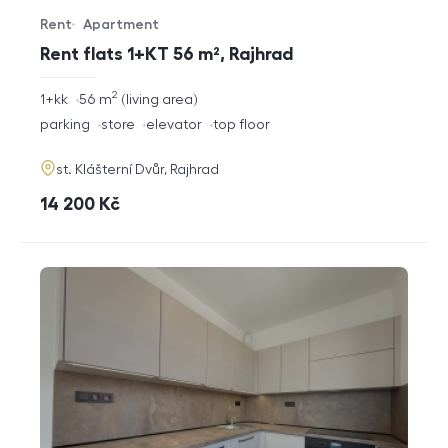
Rent
Apartment
Offer type
Property type
Rent flats 1+KT 56 m², Rajhrad
2
rozměry
1+kk
56
m
living area
disposition
funkce
parking
store
elevator
top floor
adresa
st. Klášterní Dvůr, Rajhrad
cena
14 200
Kč