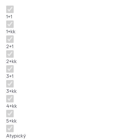
Disposition
1+1
1+kk
2+1
2+kk
3+1
3+kk
4+kk
5+kk
Atypický