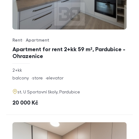
Rent
Apartment
Offer type
Property type
Apartment for rent 2+kk 59 m², Pardubice -
Ohrazenice
rozměry
2+kk
disposition
funkce
balcony
store
elevator
adresa
st. U Sportovní školy, Pardubice
cena
20 000
Kč