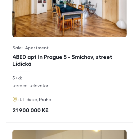
Sale
Apartment
Offer type
Property type
4BED apt in Prague 5 - Smíchov, street
Lidická
rozměry
5+kk
disposition
funkce
terrace
elevator
adresa
st. Lidická, Praha
cena
21 900 000
Kč