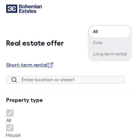
Offer type
All
Real estate offer
Sale
Long-term rental
Short-term rental
Location or street
Property type
Property type
All
House