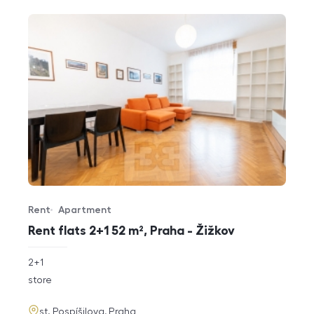
Rent
Apartment
Offer type
Property type
Rent flats 2+1 52 m², Praha - Žižkov
rozměry
2+1
disposition
funkce
store
adresa
st. Pospíšilova, Praha