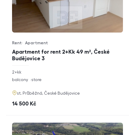
Rent
Apartment
Offer type
Property type
Apartment for rent 2+Kk 49 m², České
Budějovice 3
rozměry
2+kk
disposition
funkce
balcony
store
adresa
st. Průběžná, České Budějovice
cena
14 500
Kč