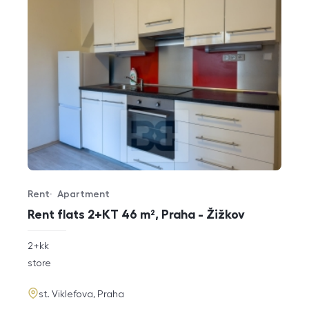
Rent
Apartment
Offer type
Property type
Rent flats 2+KT 46 m², Praha - Žižkov
rozměry
2+kk
disposition
funkce
store
adresa
st. Viklefova, Praha