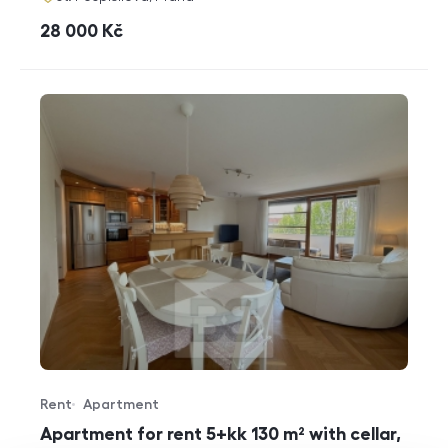
cena
28 000
Kč
Rent
Apartment
Offer type
Property type
Apartment for rent 5+kk 130 m² with cellar,