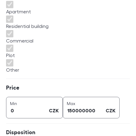
Apartment
Residential building
Commercial
Plot
Other
Price
Price
price (
CZK
)
price (
CZK
)
Min
Max
CZK
CZK
Disposition