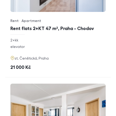
Rent
Apartment
Offer type
Property type
Rent flats 2+KT 47 m², Praha - Chodov
rozměry
2+kk
disposition
funkce
elevator
adresa
st. Čenětická, Praha
cena
21 000
Kč