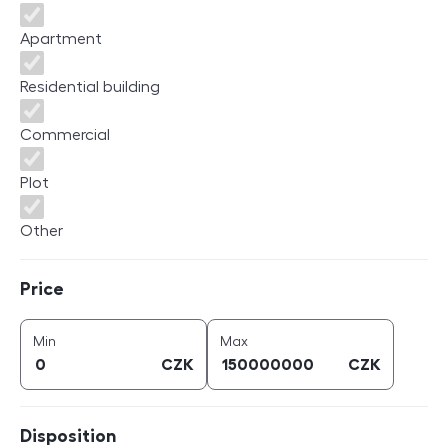
Apartment
Residential building
Commercial
Plot
Other
Price
Price
price (
CZK
)
price (
CZK
)
Min
Max
CZK
CZK
Disposition