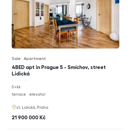
Sale
Apartment
Offer type
Property type
4BED apt in Prague 5 - Smíchov, street
Lidická
rozměry
5+kk
disposition
funkce
terrace
elevator
adresa
st. Lidická, Praha
cena
21 900 000
Kč