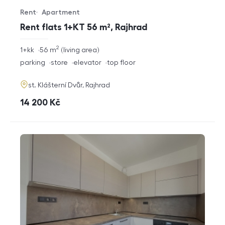
Rent
Apartment
Offer type
Property type
Rent flats 1+KT 56 m², Rajhrad
2
rozměry
1+kk
56
m
living area
disposition
funkce
parking
store
elevator
top floor
adresa
st. Klášterní Dvůr, Rajhrad
cena
14 200
Kč