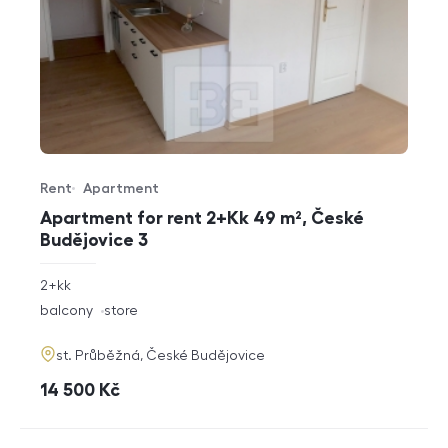
Rent
Apartment
Offer type
Property type
Apartment for rent 2+Kk 49 m², České
Budějovice 3
rozměry
2+kk
disposition
funkce
balcony
store
adresa
st. Průběžná, České Budějovice
cena
14 500
Kč