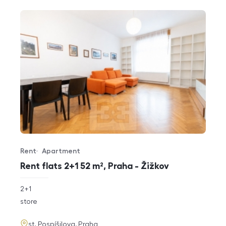
Rent
Apartment
Offer type
Property type
Rent flats 2+1 52 m², Praha - Žižkov
rozměry
2+1
disposition
funkce
store
adresa
st. Pospíšilova, Praha