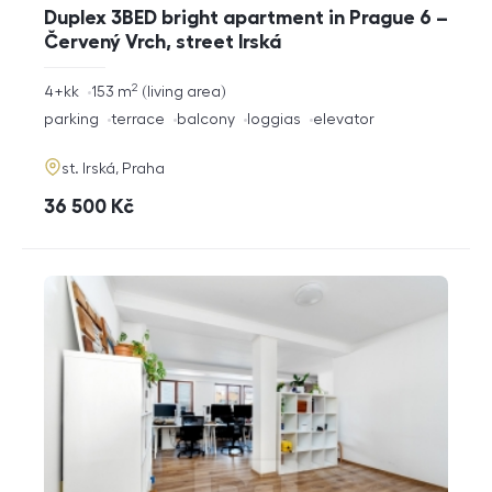
Duplex 3BED bright apartment in Prague 6 –
Červený Vrch, street Irská
2
rozměry
4+kk
153
m
living area
disposition
funkce
parking
terrace
balcony
loggias
elevator
adresa
st. Irská, Praha
cena
36 500
Kč