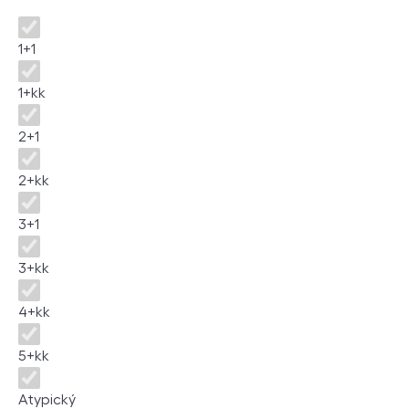
Disposition
1+1
1+kk
2+1
2+kk
3+1
3+kk
4+kk
5+kk
Atypický