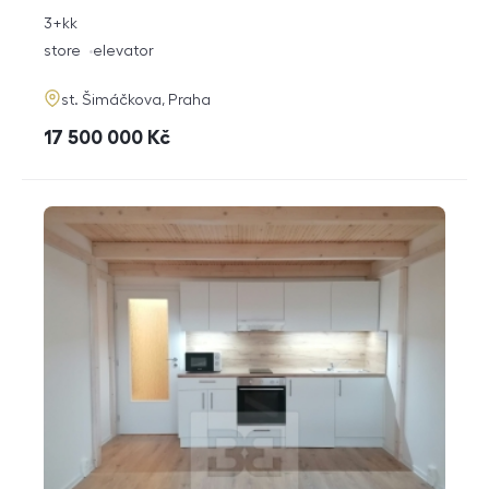
rozměry
3+kk
disposition
funkce
store
elevator
adresa
st. Šimáčkova, Praha
cena
17 500 000
Kč