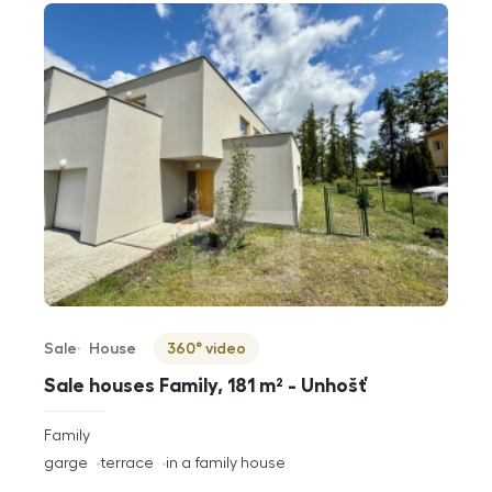
Sale
House
360° video
Offer type
Property type
Virtuální prohlídka
Sale houses Family, 181 m² - Unhošť
rozměry
Family
disposition
funkce
garge
terrace
in a family house