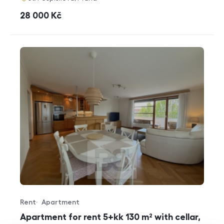
cena
28 000
Kč
Rent
Apartment
Offer type
Property type
Apartment for rent 5+kk 130 m² with cellar,