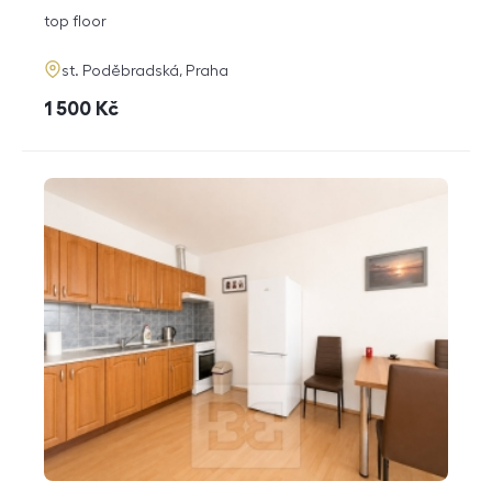
disposition
funkce
top floor
adresa
st. Poděbradská, Praha
cena
1 500
Kč