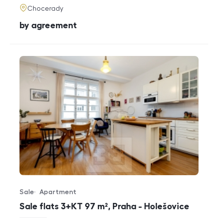
adresa
Chocerady
cena
by agreement
Sale
Apartment
Offer type
Property type
Sale flats 3+KT 97 m², Praha - Holešovice