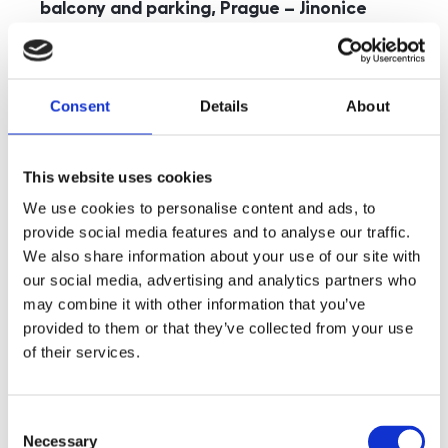
balcony and parking, Prague – Jinonice
rozměry
5+kk
disposition
funkce
parking
balcony
store
elevator
Consent
Details
About
adresa
st. Kohoutových, Praha
cena
49 000
Kč
This website uses cookies
We use cookies to personalise content and ads, to
provide social media features and to analyse our traffic.
We also share information about your use of our site with
our social media, advertising and analytics partners who
may combine it with other information that you’ve
provided to them or that they’ve collected from your use
of their services.
Consent
Necessary
Selection