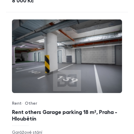
cena
8 000
Kč
Rent
Other
Offer type
Property type
Rent others Garage parking 18 m², Praha -
Hloubětín
rozměry
Garážové stání