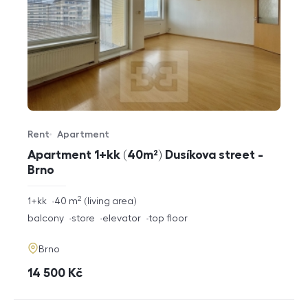
Rent
Apartment
Offer type
Property type
Apartment 1+kk (40m²) Dusíkova street -
Brno
2
rozměry
1+kk
40
m
living area
disposition
funkce
balcony
store
elevator
top floor
adresa
Brno
cena
14 500
Kč