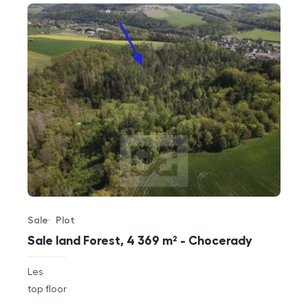
Sale
Plot
Offer type
Property type
Sale land Forest, 4 369 m² - Chocerady
rozměry
Les
disposition
funkce
top floor