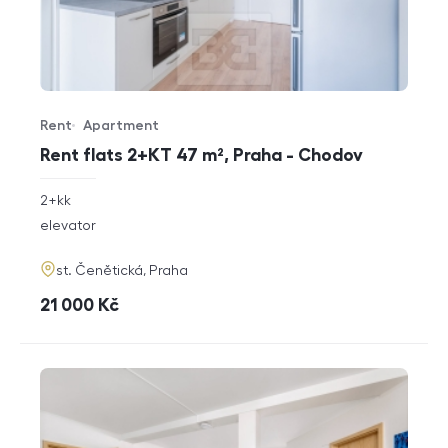
Rent
Apartment
Offer type
Property type
Rent flats 2+KT 47 m², Praha - Chodov
rozměry
2+kk
disposition
funkce
elevator
adresa
st. Čenětická, Praha
cena
21 000
Kč