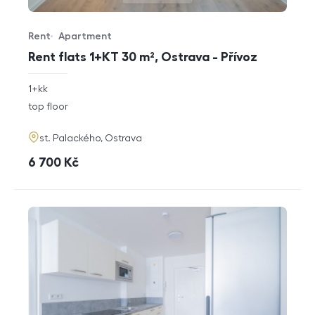
Rent
Apartment
Offer type
Property type
Rent flats 1+KT 30 m², Ostrava - Přívoz
rozměry
1+kk
disposition
funkce
top floor
adresa
st. Palackého, Ostrava
cena
6 700
Kč