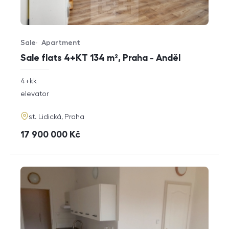
Sale
Apartment
Offer type
Property type
Sale flats 4+KT 134 m², Praha - Anděl
rozměry
4+kk
disposition
funkce
elevator
adresa
st. Lidická, Praha
cena
17 900 000
Kč