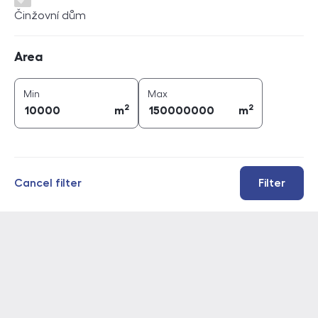
Činžovní dům
Area
Area
2
2
area (
m
)
area (
m
)
Min
Max
2
2
m
m
Cancel filter
Filter