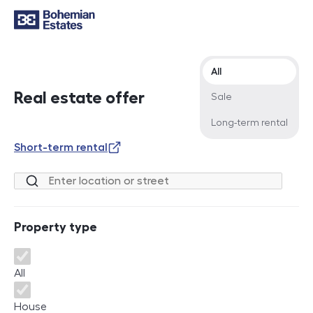
Offer type
All
Real estate offer
Sale
Long-term rental
Short-term rental
Location or street
Property type
Property type
All
House