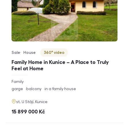
Sale
House
360° video
Offer type
Property type
Virtuální prohlídka
Family Home in Kunice – A Place to Truly
Feel at Home
rozměry
Family
disposition
funkce
garge
balcony
in a family house
adresa
st. U Stájí, Kunice
cena
15 899 000
Kč