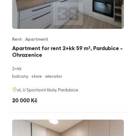
Rent
Apartment
Offer type
Property type
Apartment for rent 2+kk 59 m², Pardubice -
Ohrazenice
rozměry
2+kk
disposition
funkce
balcony
store
elevator
adresa
st. U Sportovní školy, Pardubice
cena
20 000
Kč