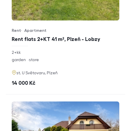
Rent
Apartment
Offer type
Property type
Rent flats 2+KT 41 m², Plzeň - Lobzy
rozměry
2+kk
disposition
funkce
garden
store
adresa
st. U Světovaru, Plzeň
cena
14 000
Kč