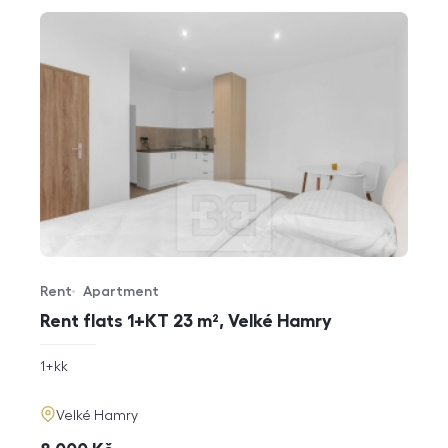
Rent
Apartment
Offer type
Property type
Rent flats 1+KT 23 m², Velké Hamry
rozměry
1+kk
disposition
funkce
adresa
Velké Hamry