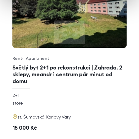
Rent
Apartment
Offer type
Property type
Světlý byt 2+1 po rekonstrukci | Zahrada, 2
sklepy, meandr i centrum pár minut od
domu
rozměry
2+1
disposition
funkce
store
adresa
st. Šumavská, Karlovy Vary
cena
15 000
Kč