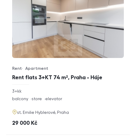
Rent
Apartment
Offer type
Property type
Rent flats 3+KT 74 m², Praha - Háje
rozměry
3+kk
disposition
funkce
balcony
store
elevator
adresa
st. Emilie Hyblerové, Praha
cena
29 000
Kč