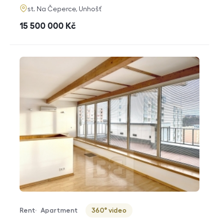
adresa
st. Na Čeperce, Unhošť
cena
15 500 000
Kč
Rent
Apartment
360° video
Offer type
Property type
Virtuální prohlídka