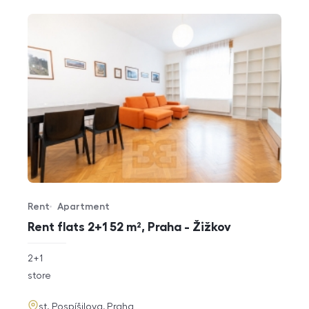
Rent
Apartment
Offer type
Property type
Rent flats 2+1 52 m², Praha - Žižkov
rozměry
2+1
disposition
funkce
store
adresa
st. Pospíšilova, Praha