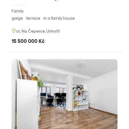
rozměry
Family
disposition
funkce
garge
terrace
in a family house
adresa
st. Na Čeperce, Unhošť
cena
15 500 000
Kč