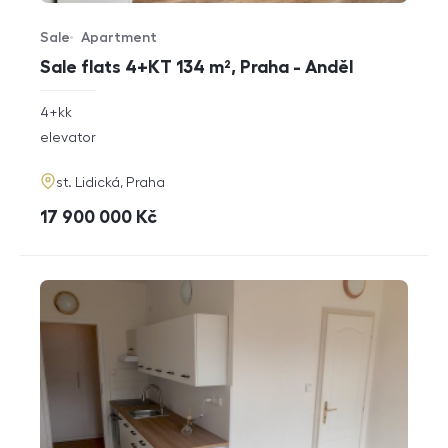
Sale
Apartment
Offer type
Property type
Sale flats 4+KT 134 m², Praha - Anděl
rozměry
4+kk
disposition
funkce
elevator
adresa
st. Lidická, Praha
cena
17 900 000
Kč