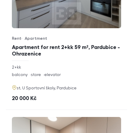
Rent
Apartment
Offer type
Property type
Apartment for rent 2+kk 59 m², Pardubice -
Ohrazenice
rozměry
2+kk
disposition
funkce
balcony
store
elevator
adresa
st. U Sportovní školy, Pardubice
cena
20 000
Kč