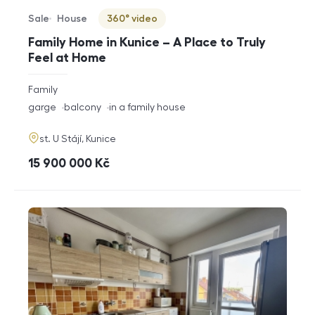
Sale
House
360° video
Offer type
Property type
Virtuální prohlídka
Family Home in Kunice – A Place to Truly
Feel at Home
rozměry
Family
disposition
funkce
garge
balcony
in a family house
adresa
st. U Stájí, Kunice
cena
15 900 000
Kč