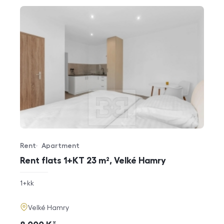
Rent
Apartment
Offer type
Property type
Rent flats 1+KT 23 m², Velké Hamry
rozměry
1+kk
disposition
funkce
adresa
Velké Hamry