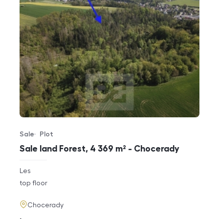
Sale
Plot
Offer type
Property type
Sale land Forest, 4 369 m² - Chocerady
rozměry
Les
disposition
funkce
top floor
adresa
Chocerady