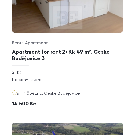
Rent
Apartment
Offer type
Property type
Apartment for rent 2+Kk 49 m², České
Budějovice 3
rozměry
2+kk
disposition
funkce
balcony
store
adresa
st. Průběžná, České Budějovice
cena
14 500
Kč