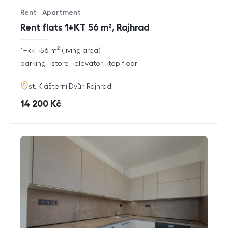
Rent
Apartment
Offer type
Property type
Rent flats 1+KT 56 m², Rajhrad
2
rozměry
1+kk
56
m
living area
disposition
funkce
parking
store
elevator
top floor
adresa
st. Klášterní Dvůr, Rajhrad
cena
14 200
Kč