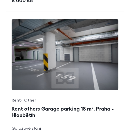
cena
8 000
Kč
Rent
Other
Offer type
Property type
Rent others Garage parking 18 m², Praha -
Hloubětín
rozměry
Garážové stání