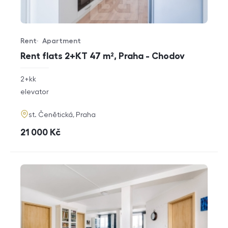
Rent
Apartment
Offer type
Property type
Rent flats 2+KT 47 m², Praha - Chodov
rozměry
2+kk
disposition
funkce
elevator
adresa
st. Čenětická, Praha
cena
21 000
Kč