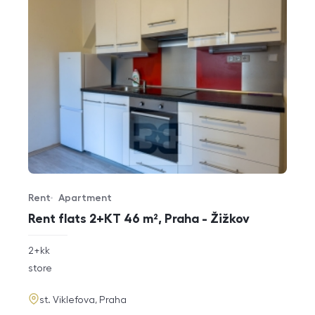
Rent
Apartment
Offer type
Property type
Rent flats 2+KT 46 m², Praha - Žižkov
rozměry
2+kk
disposition
funkce
store
adresa
st. Viklefova, Praha