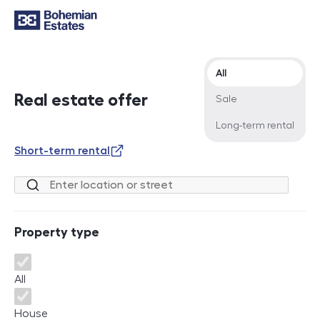
Offer type
All
Real estate offer
Sale
Long-term rental
Short-term rental
Location or street
Property type
Property type
All
House