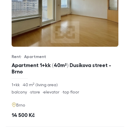
Rent
Apartment
Offer type
Property type
Apartment 1+kk (40m²) Dusíkova street -
Brno
2
rozměry
1+kk
40
m
living area
disposition
funkce
balcony
store
elevator
top floor
adresa
Brno
cena
14 500
Kč