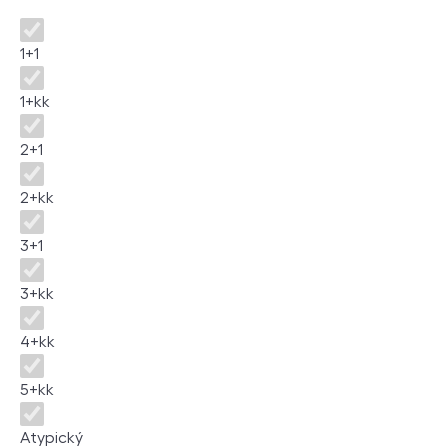
Disposition
1+1
1+kk
2+1
2+kk
3+1
3+kk
4+kk
5+kk
Atypický