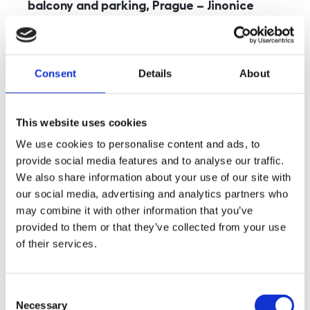
balcony and parking, Prague – Jinonice
rozměry
5+kk
disposition
funkce
parking
balcony
store
elevator
Consent
Details
About
adresa
st. Kohoutových, Praha
cena
49 000
Kč
This website uses cookies
We use cookies to personalise content and ads, to
provide social media features and to analyse our traffic.
We also share information about your use of our site with
our social media, advertising and analytics partners who
may combine it with other information that you’ve
provided to them or that they’ve collected from your use
of their services.
Consent
Necessary
Selection