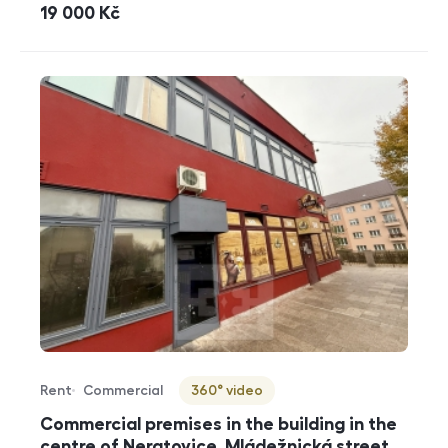
cena
19 000
Kč
Rent
Commercial
360° video
Offer type
Property type
Virtuální prohlídka
Commercial premises in the building in the
centre of Neratovice, Mládežnická street