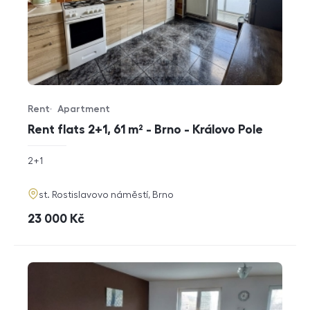
Rent
Apartment
Offer type
Property type
Rent flats 2+1, 61 m² - Brno - Královo Pole
rozměry
2+1
disposition
funkce
adresa
st. Rostislavovo náměstí, Brno
cena
23 000
Kč