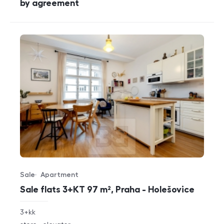
cena
by agreement
Sale
Apartment
Offer type
Property type
Sale flats 3+KT 97 m², Praha - Holešovice
rozměry
3+kk
disposition