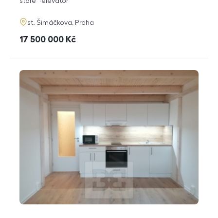
funkce
store
elevator
adresa
st. Šimáčkova, Praha
cena
17 500 000
Kč