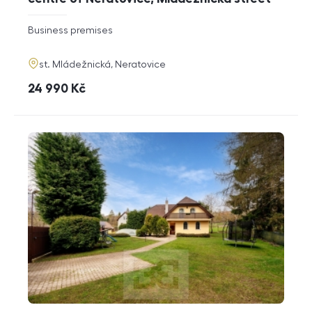
rozměry
Business premises
disposition
funkce
adresa
st. Mládežnická, Neratovice
cena
24 990
Kč