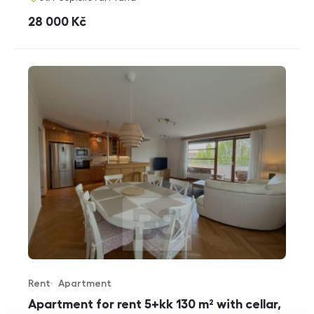
cena
28 000
Kč
Rent
Apartment
Offer type
Property type
Apartment for rent 5+kk 130 m² with cellar,