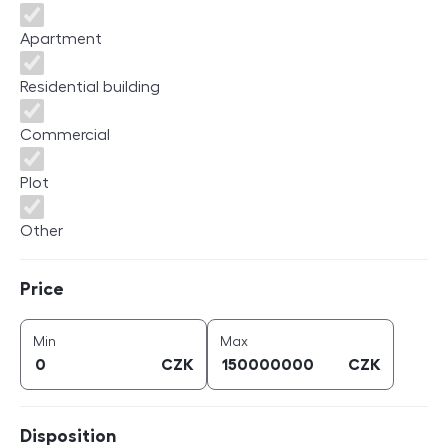
Apartment
Residential building
Commercial
Plot
Other
Price
Price
price (
CZK
)
price (
CZK
)
Min
Max
CZK
CZK
Disposition