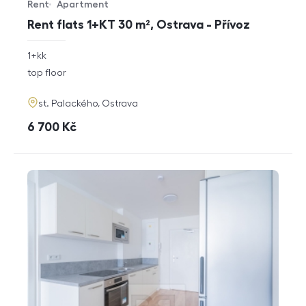
Rent
Apartment
Offer type
Property type
Rent flats 1+KT 30 m², Ostrava - Přívoz
rozměry
1+kk
disposition
funkce
top floor
adresa
st. Palackého, Ostrava
cena
6 700
Kč