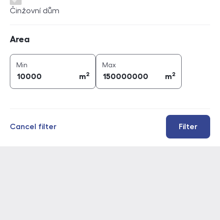
Činžovní dům
Area
Area
2
2
area (
m
)
area (
m
)
Min
Max
2
2
m
m
Cancel filter
Filter