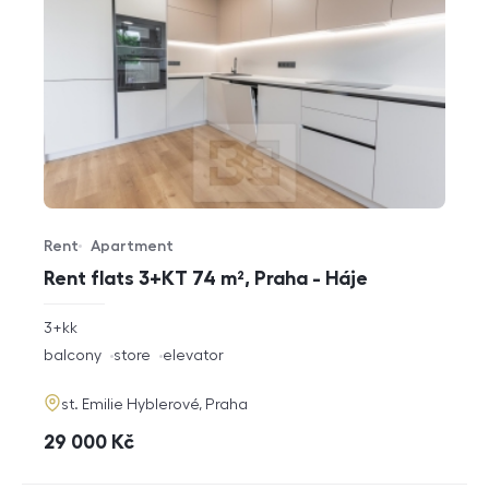
Rent
Apartment
Offer type
Property type
Rent flats 3+KT 74 m², Praha - Háje
rozměry
3+kk
disposition
funkce
balcony
store
elevator
adresa
st. Emilie Hyblerové, Praha
cena
29 000
Kč