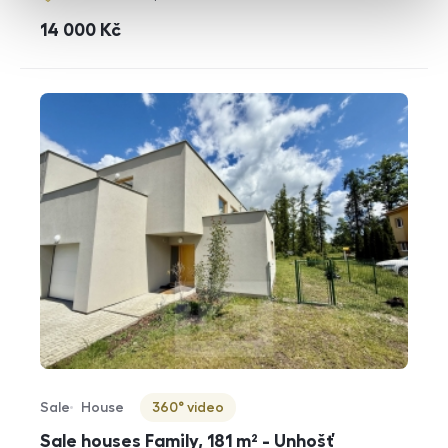
cena
14 000
Kč
Sale
House
360° video
Offer type
Property type
Virtuální prohlídka
Sale houses Family, 181 m² - Unhošť