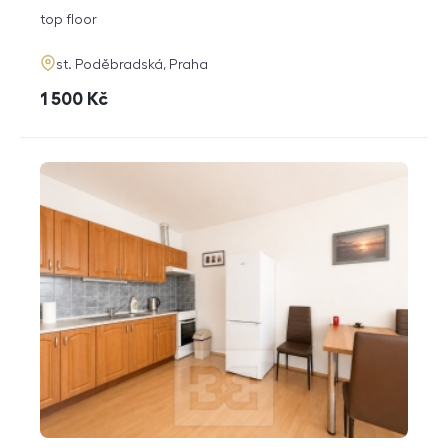
disposition
funkce
top floor
adresa
st. Poděbradská, Praha
cena
1 500
Kč