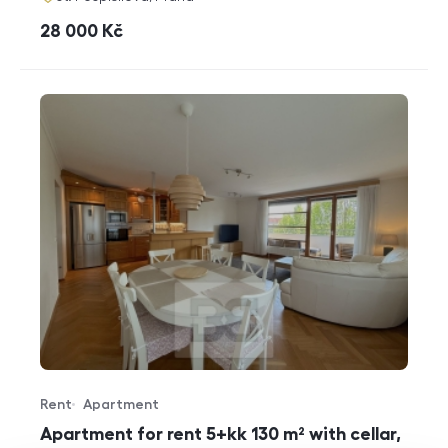
cena
28 000
Kč
Rent
Apartment
Offer type
Property type
Apartment for rent 5+kk 130 m² with cellar,