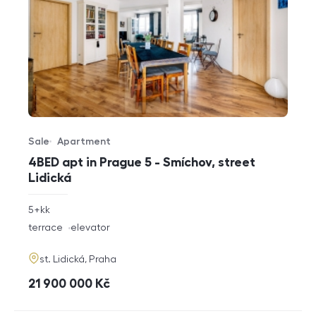
Sale
Apartment
Offer type
Property type
4BED apt in Prague 5 - Smíchov, street
Lidická
rozměry
5+kk
disposition
funkce
terrace
elevator
adresa
st. Lidická, Praha
cena
21 900 000
Kč