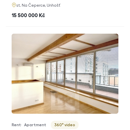
adresa
st. Na Čeperce, Unhošť
cena
15 500 000
Kč
Rent
Apartment
360° video
Offer type
Property type
Virtuální prohlídka