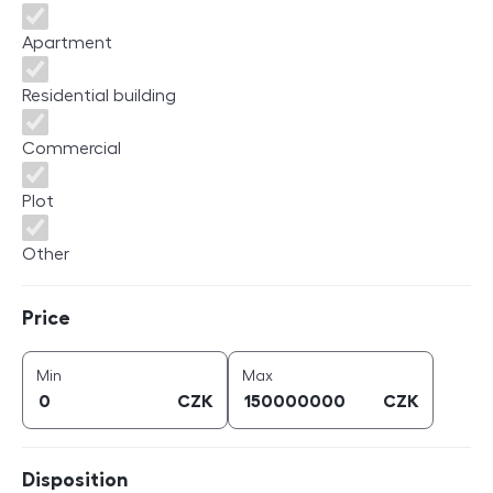
Apartment
Residential building
Commercial
Plot
Other
Price
Price
price (
CZK
)
price (
CZK
)
Min
Max
CZK
CZK
Disposition