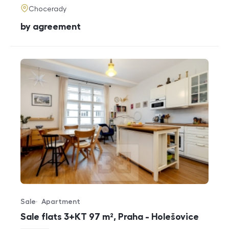
adresa
Chocerady
cena
by agreement
Sale
Apartment
Offer type
Property type
Sale flats 3+KT 97 m², Praha - Holešovice