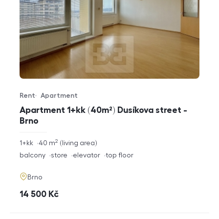
Rent
Apartment
Offer type
Property type
Apartment 1+kk (40m²) Dusíkova street -
Brno
2
rozměry
1+kk
40
m
living area
disposition
funkce
balcony
store
elevator
top floor
adresa
Brno
cena
14 500
Kč