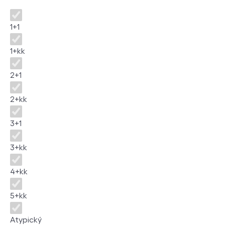
Disposition
1+1
1+kk
2+1
2+kk
3+1
3+kk
4+kk
5+kk
Atypický