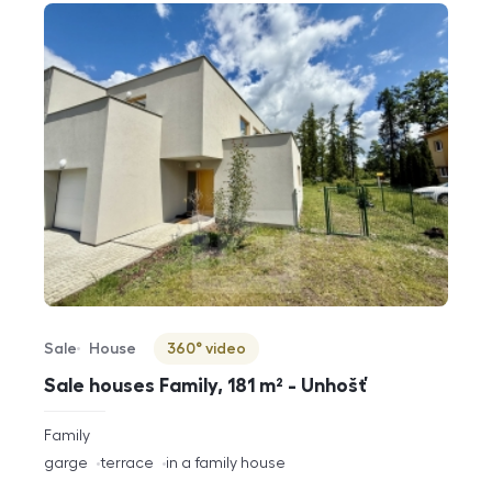
Sale
House
360° video
Offer type
Property type
Virtuální prohlídka
Sale houses Family, 181 m² - Unhošť
rozměry
Family
disposition
funkce
garge
terrace
in a family house