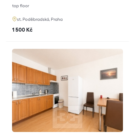
disposition
funkce
top floor
adresa
st. Poděbradská, Praha
cena
1 500
Kč