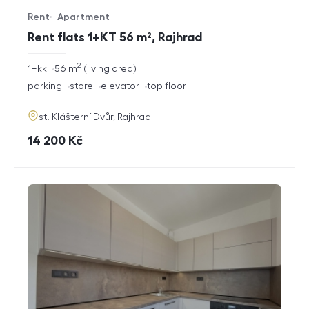
Rent
Apartment
Offer type
Property type
Rent flats 1+KT 56 m², Rajhrad
2
rozměry
1+kk
56
m
living area
disposition
funkce
parking
store
elevator
top floor
adresa
st. Klášterní Dvůr, Rajhrad
cena
14 200
Kč