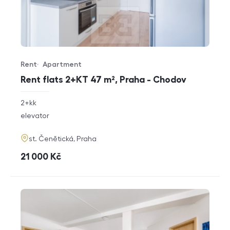
Rent
Apartment
Offer type
Property type
Rent flats 2+KT 47 m², Praha - Chodov
rozměry
2+kk
disposition
funkce
elevator
adresa
st. Čenětická, Praha
cena
21 000
Kč