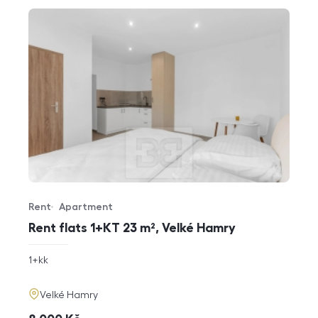
Rent
Apartment
Offer type
Property type
Rent flats 1+KT 23 m², Velké Hamry
rozměry
1+kk
disposition
funkce
adresa
Velké Hamry