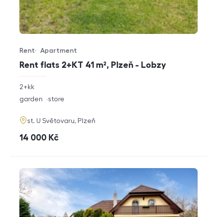
Rent
Apartment
Offer type
Property type
Rent flats 2+KT 41 m², Plzeň - Lobzy
rozměry
2+kk
disposition
funkce
garden
store
adresa
st. U Světovaru, Plzeň
cena
14 000
Kč