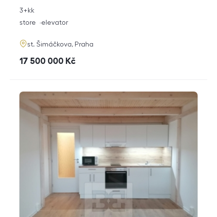
rozměry
3+kk
disposition
funkce
store
elevator
adresa
st. Šimáčkova, Praha
cena
17 500 000
Kč