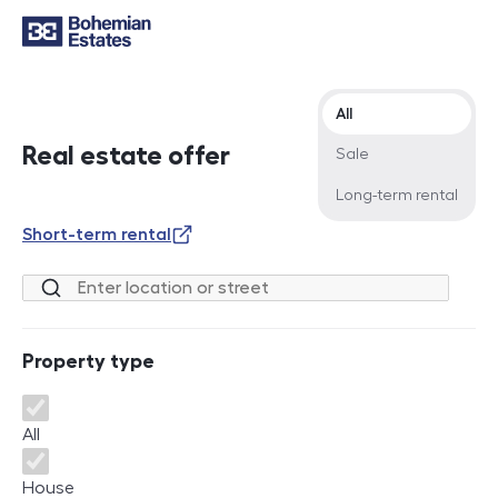
Offer type
All
Real estate offer
Sale
Long-term rental
Short-term rental
Location or street
Property type
Property type
All
House