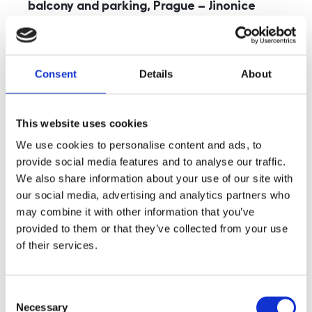
balcony and parking, Prague – Jinonice
rozměry
5+kk
disposition
funkce
parking
balcony
store
elevator
Consent
Details
About
adresa
st. Kohoutových, Praha
cena
49 000
Kč
This website uses cookies
We use cookies to personalise content and ads, to
provide social media features and to analyse our traffic.
We also share information about your use of our site with
our social media, advertising and analytics partners who
may combine it with other information that you’ve
provided to them or that they’ve collected from your use
of their services.
Consent
Necessary
Selection