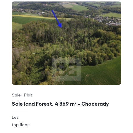
Sale
Plot
Offer type
Property type
Sale land Forest, 4 369 m² - Chocerady
rozměry
Les
disposition
funkce
top floor