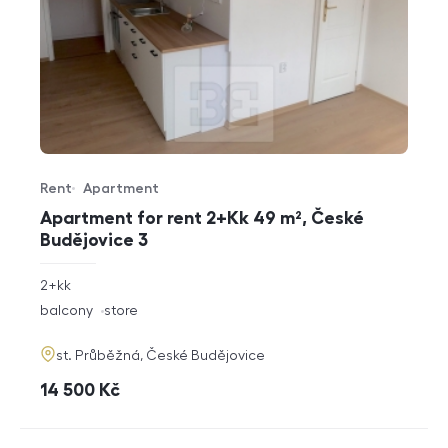
Rent
Apartment
Offer type
Property type
Apartment for rent 2+Kk 49 m², České
Budějovice 3
rozměry
2+kk
disposition
funkce
balcony
store
adresa
st. Průběžná, České Budějovice
cena
14 500
Kč