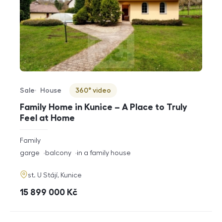
Sale
House
360° video
Offer type
Property type
Virtuální prohlídka
Family Home in Kunice – A Place to Truly
Feel at Home
rozměry
Family
disposition
funkce
garge
balcony
in a family house
adresa
st. U Stájí, Kunice
cena
15 899 000
Kč