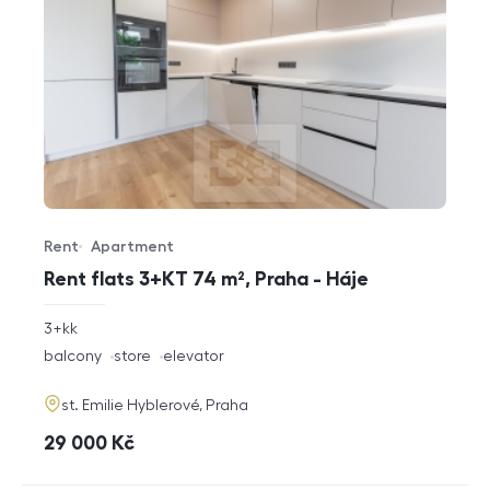
Rent
Apartment
Offer type
Property type
Rent flats 3+KT 74 m², Praha - Háje
rozměry
3+kk
disposition
funkce
balcony
store
elevator
adresa
st. Emilie Hyblerové, Praha
cena
29 000
Kč