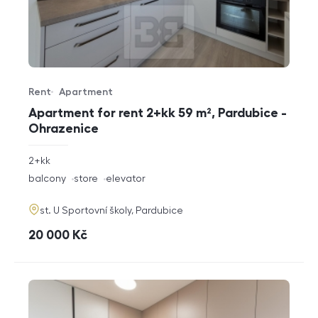
Rent
Apartment
Offer type
Property type
Apartment for rent 2+kk 59 m², Pardubice -
Ohrazenice
rozměry
2+kk
disposition
funkce
balcony
store
elevator
adresa
st. U Sportovní školy, Pardubice
cena
20 000
Kč