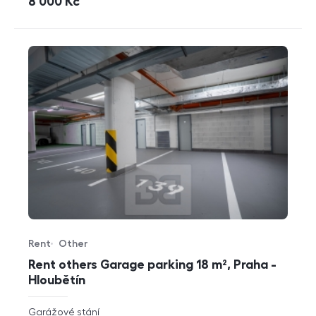
cena
8 000
Kč
Rent
Other
Offer type
Property type
Rent others Garage parking 18 m², Praha -
Hloubětín
rozměry
Garážové stání