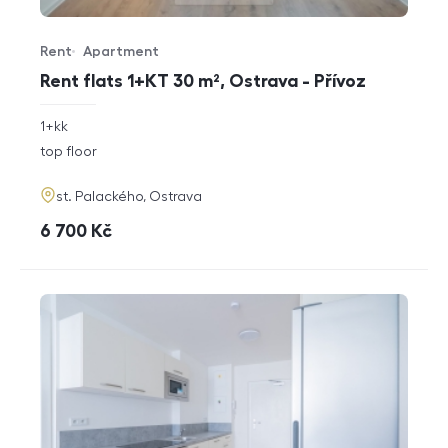
Rent
Apartment
Offer type
Property type
Rent flats 1+KT 30 m², Ostrava - Přívoz
rozměry
1+kk
disposition
funkce
top floor
adresa
st. Palackého, Ostrava
cena
6 700
Kč