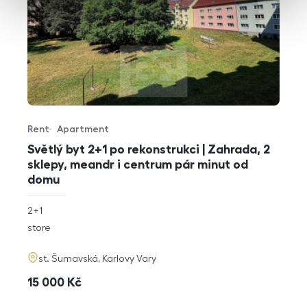
Rent
Apartment
Offer type
Property type
Světlý byt 2+1 po rekonstrukci | Zahrada, 2
sklepy, meandr i centrum pár minut od
domu
rozměry
2+1
disposition
funkce
store
adresa
st. Šumavská, Karlovy Vary
cena
15 000
Kč