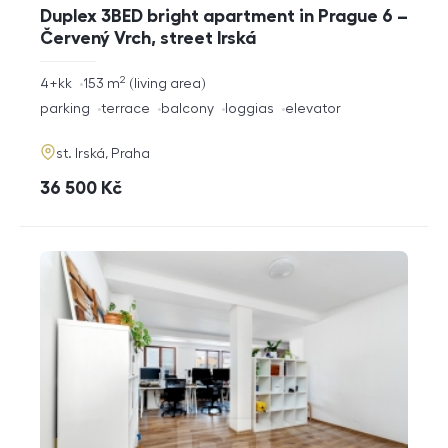
Duplex 3BED bright apartment in Prague 6 –
Červený Vrch, street Irská
2
rozměry
4+kk
153
m
living area
disposition
funkce
parking
terrace
balcony
loggias
elevator
adresa
st. Irská, Praha
cena
36 500
Kč