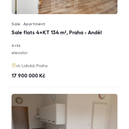
Sale
Apartment
Offer type
Property type
Sale flats 4+KT 134 m², Praha - Anděl
rozměry
4+kk
disposition
funkce
elevator
adresa
st. Lidická, Praha
cena
17 900 000
Kč