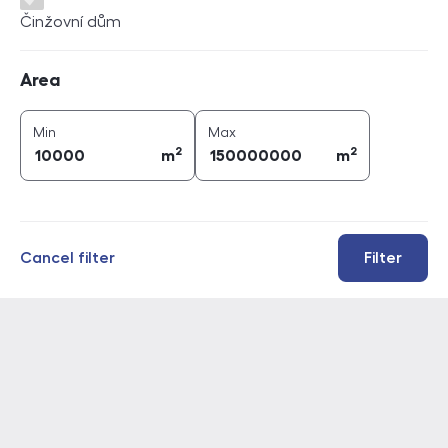
Činžovní dům
Area
Area
2
2
area (
m
)
area (
m
)
Min
Max
2
2
m
m
Cancel filter
Filter