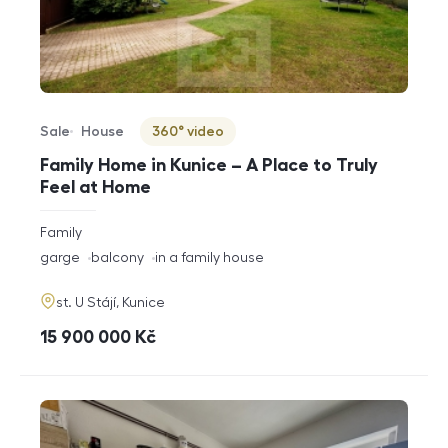
Sale
House
360° video
Offer type
Property type
Virtuální prohlídka
Family Home in Kunice – A Place to Truly
Feel at Home
rozměry
Family
disposition
funkce
garge
balcony
in a family house
adresa
st. U Stájí, Kunice
cena
15 900 000
Kč