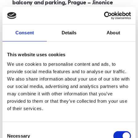
balcony and parking, Prague – Jinonice
rozměry
5+kk
disposition
funkce
parking
balcony
store
elevator
Consent
Details
About
adresa
st. Kohoutových, Praha
cena
49 000
Kč
This website uses cookies
We use cookies to personalise content and ads, to
provide social media features and to analyse our traffic.
We also share information about your use of our site with
our social media, advertising and analytics partners who
may combine it with other information that you’ve
provided to them or that they’ve collected from your use
of their services.
Consent
Necessary
Selection