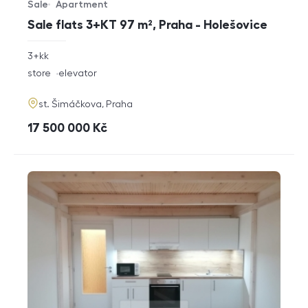
Sale
Apartment
Offer type
Property type
Sale flats 3+KT 97 m², Praha - Holešovice
rozměry
3+kk
disposition
funkce
store
elevator
adresa
st. Šimáčkova, Praha
cena
17 500 000
Kč