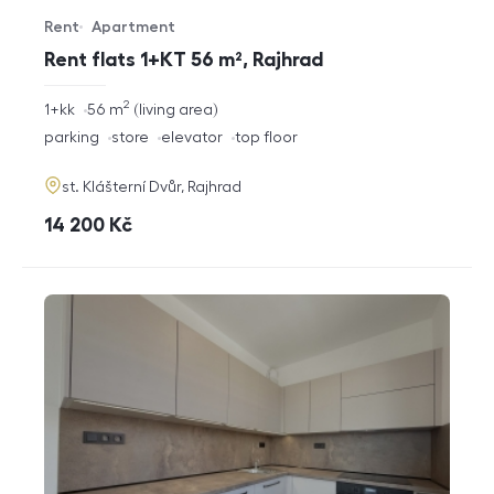
Rent
Apartment
Offer type
Property type
Rent flats 1+KT 56 m², Rajhrad
2
rozměry
1+kk
56
m
living area
disposition
funkce
parking
store
elevator
top floor
adresa
st. Klášterní Dvůr, Rajhrad
cena
14 200
Kč