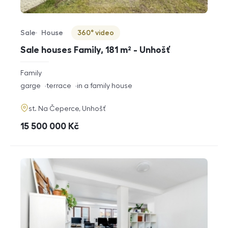
Sale
House
360° video
Offer type
Property type
Virtuální prohlídka
Sale houses Family, 181 m² - Unhošť
rozměry
Family
disposition
funkce
garge
terrace
in a family house
adresa
st. Na Čeperce, Unhošť
cena
15 500 000
Kč