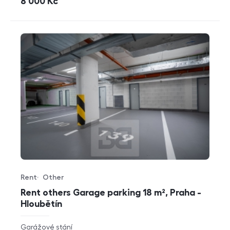
cena
8 000
Kč
Rent
Other
Offer type
Property type
Rent others Garage parking 18 m², Praha -
Hloubětín
rozměry
Garážové stání