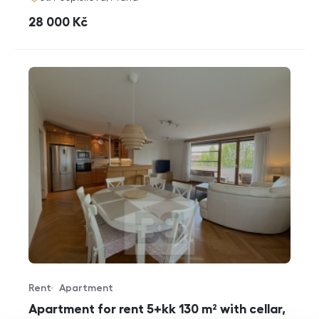
cena
28 000
Kč
Rent
Apartment
Offer type
Property type
Apartment for rent 5+kk 130 m² with cellar,