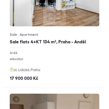
Sale
Apartment
Offer type
Property type
Sale flats 4+KT 134 m², Praha - Anděl
rozměry
4+kk
disposition
funkce
elevator
adresa
st. Lidická, Praha
cena
17 900 000
Kč