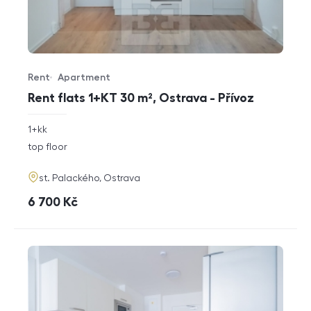
Rent
Apartment
Offer type
Property type
Rent flats 1+KT 30 m², Ostrava - Přívoz
rozměry
1+kk
disposition
funkce
top floor
adresa
st. Palackého, Ostrava
cena
6 700
Kč