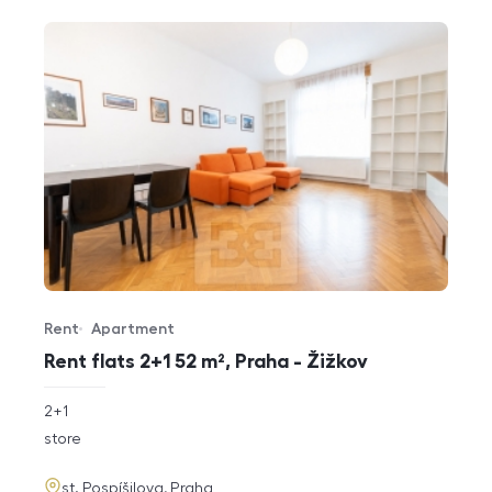
Rent
Apartment
Offer type
Property type
Rent flats 2+1 52 m², Praha - Žižkov
rozměry
2+1
disposition
funkce
store
adresa
st. Pospíšilova, Praha