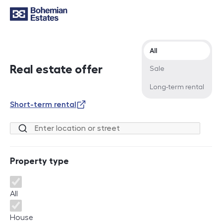
Offer type
All
Real estate offer
Sale
Long-term rental
Short-term rental
Location or street
Property type
Property type
All
House