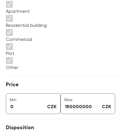
Apartment
Residential building
Commercial
Plot
Other
Price
Price
price (
CZK
)
price (
CZK
)
Min
Max
CZK
CZK
Disposition