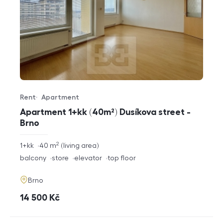
Rent
Apartment
Offer type
Property type
Apartment 1+kk (40m²) Dusíkova street -
Brno
2
rozměry
1+kk
40
m
living area
disposition
funkce
balcony
store
elevator
top floor
adresa
Brno
cena
14 500
Kč