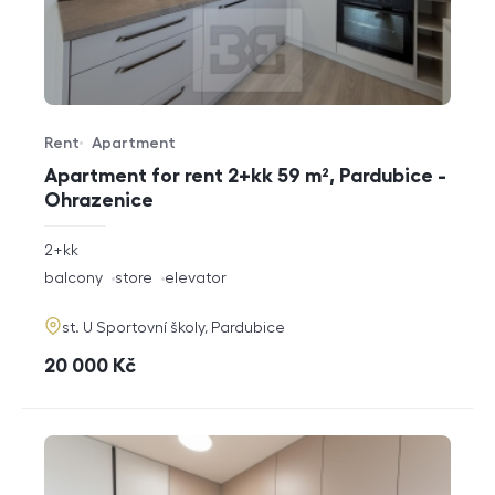
Rent
Apartment
Offer type
Property type
Apartment for rent 2+kk 59 m², Pardubice -
Ohrazenice
rozměry
2+kk
disposition
funkce
balcony
store
elevator
adresa
st. U Sportovní školy, Pardubice
cena
20 000
Kč