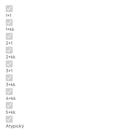
Disposition
1+1
1+kk
2+1
2+kk
3+1
3+kk
4+kk
5+kk
Atypický