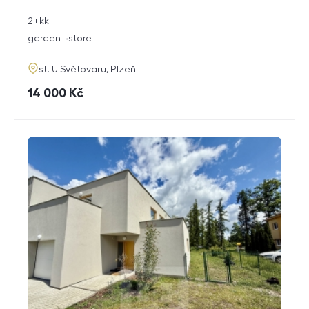
rozměry
2+kk
disposition
funkce
garden
store
adresa
st. U Světovaru, Plzeň
cena
14 000
Kč