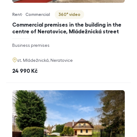
Rent
Commercial
360° video
Offer type
Property type
Virtuální prohlídka
Commercial premises in the building in the
centre of Neratovice, Mládežnická street
rozměry
Business premises
disposition
funkce
adresa
st. Mládežnická, Neratovice
cena
24 990
Kč