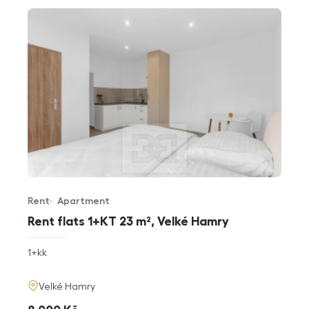
Rent
Apartment
Offer type
Property type
Rent flats 1+KT 23 m², Velké Hamry
rozměry
1+kk
disposition
funkce
adresa
Velké Hamry