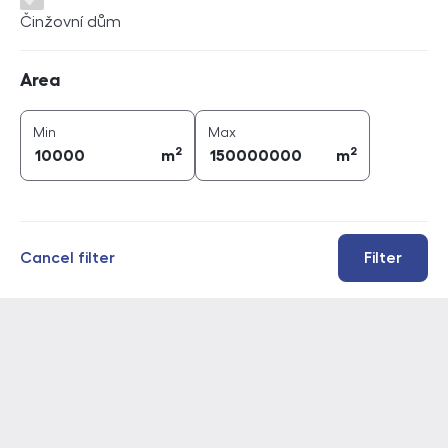
Činžovní dům
Area
Area
2
2
area (
m
)
area (
m
)
Min
Max
2
2
m
m
Cancel filter
Filter