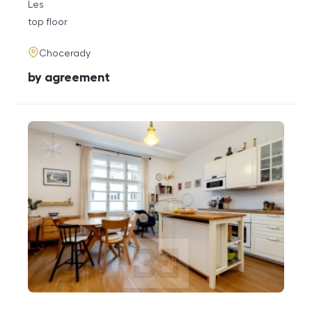
rozměry
Les
disposition
funkce
top floor
adresa
Chocerady
cena
by agreement