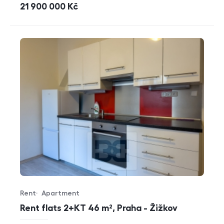
cena
21 900 000
Kč
Rent
Apartment
Offer type
Property type
Rent flats 2+KT 46 m², Praha - Žižkov