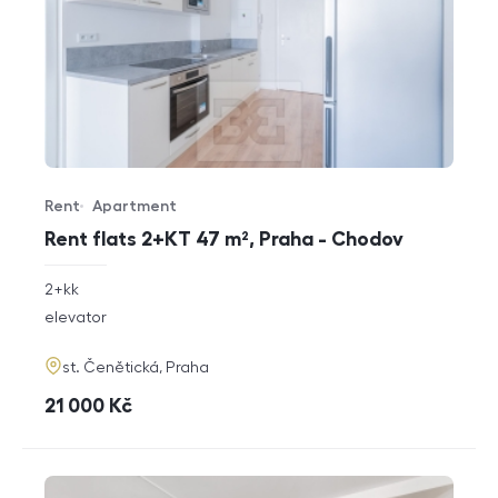
Rent
Apartment
Offer type
Property type
Rent flats 2+KT 47 m², Praha - Chodov
rozměry
2+kk
disposition
funkce
elevator
adresa
st. Čenětická, Praha
cena
21 000
Kč