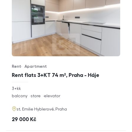
Rent
Apartment
Offer type
Property type
Rent flats 3+KT 74 m², Praha - Háje
rozměry
3+kk
disposition
funkce
balcony
store
elevator
adresa
st. Emilie Hyblerové, Praha
cena
29 000
Kč