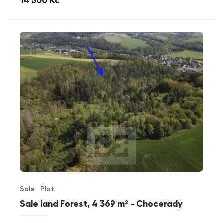
cena
14 500
Kč
Sale
Plot
Offer type
Property type
Sale land Forest, 4 369 m² - Chocerady