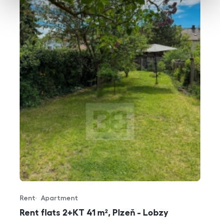
Rent
Apartment
Offer type
Property type
Rent flats 2+KT 41 m², Plzeň - Lobzy