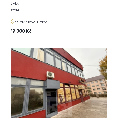
rozměry
2+kk
disposition
funkce
store
adresa
st. Viklefova, Praha
cena
19 000
Kč