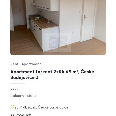
Rent
Apartment
Offer type
Property type
Apartment for rent 2+Kk 49 m², České
Budějovice 3
rozměry
2+kk
disposition
funkce
balcony
store
adresa
st. Průběžná, České Budějovice