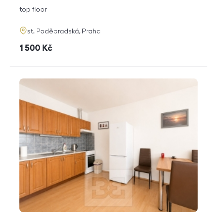
disposition
funkce
top floor
adresa
st. Poděbradská, Praha
cena
1 500
Kč