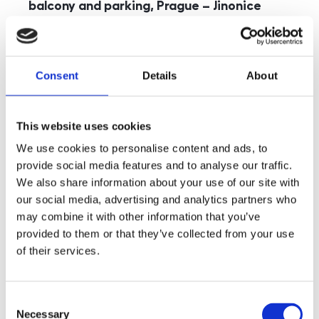
balcony and parking, Prague – Jinonice
rozměry
5+kk
disposition
funkce
parking
balcony
store
elevator
Consent
Details
About
adresa
st. Kohoutových, Praha
cena
49 000
Kč
This website uses cookies
We use cookies to personalise content and ads, to
provide social media features and to analyse our traffic.
We also share information about your use of our site with
our social media, advertising and analytics partners who
may combine it with other information that you’ve
provided to them or that they’ve collected from your use
of their services.
Consent
Necessary
Selection