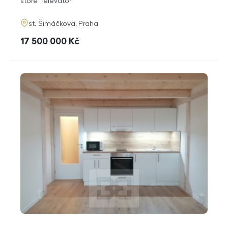
funkce
store
elevator
adresa
st. Šimáčkova, Praha
cena
17 500 000
Kč