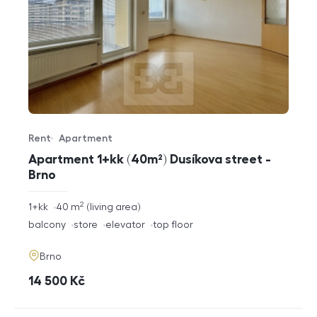
Rent
Apartment
Offer type
Property type
Apartment 1+kk (40m²) Dusíkova street -
Brno
2
rozměry
1+kk
40
m
living area
disposition
funkce
balcony
store
elevator
top floor
adresa
Brno
cena
14 500
Kč