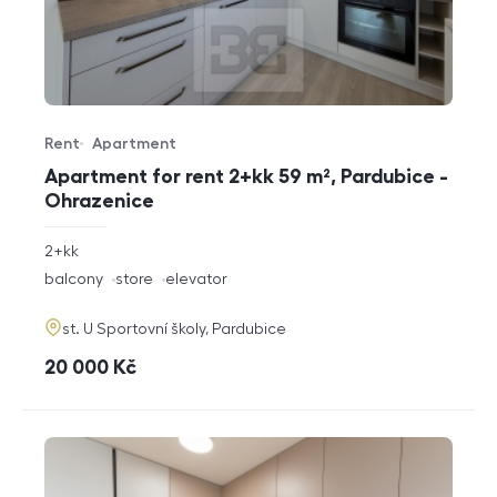
Rent
Apartment
Offer type
Property type
Apartment for rent 2+kk 59 m², Pardubice -
Ohrazenice
rozměry
2+kk
disposition
funkce
balcony
store
elevator
adresa
st. U Sportovní školy, Pardubice
cena
20 000
Kč