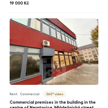
cena
19 000
Kč
Rent
Commercial
360° video
Offer type
Property type
Virtuální prohlídka
Commercial premises in the building in the
centre of Neratovice, Mládežnická street