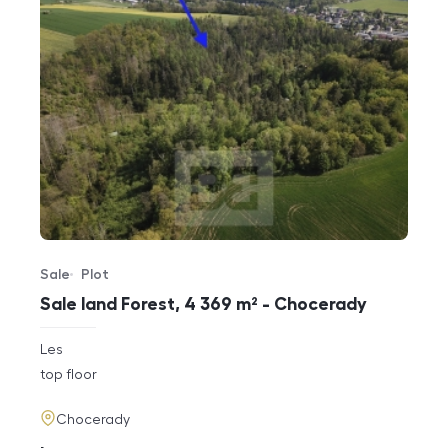
Sale
Plot
Offer type
Property type
Sale land Forest, 4 369 m² - Chocerady
rozměry
Les
disposition
funkce
top floor
adresa
Chocerady