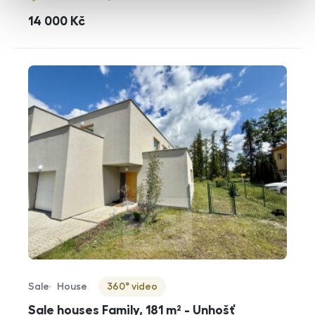
cena
14 000
Kč
Sale
House
360° video
Offer type
Property type
Virtuální prohlídka
Sale houses Family, 181 m² - Unhošť