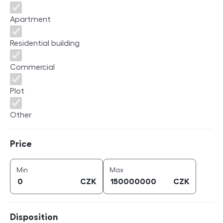
Apartment
Residential building
Commercial
Plot
Other
Price
Price
price (
CZK
)
price (
CZK
)
Min
Max
CZK
CZK
Disposition