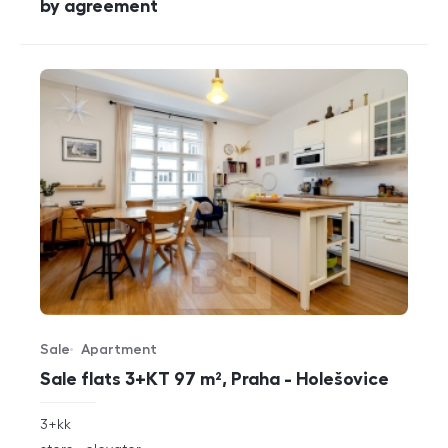
cena
by agreement
Sale
Apartment
Offer type
Property type
Sale flats 3+KT 97 m², Praha - Holešovice
rozměry
3+kk
disposition