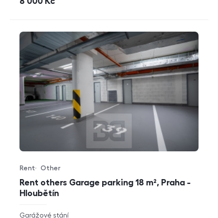
cena
8 000
Kč
Rent
Other
Offer type
Property type
Rent others Garage parking 18 m², Praha -
Hloubětín
rozměry
Garážové stání