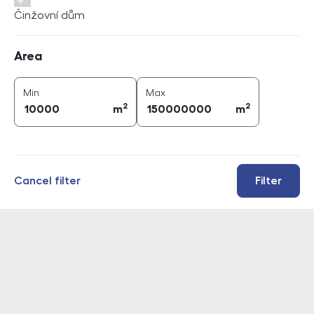
Činžovní dům
Area
Area
2
2
area (
m
)
area (
m
)
Min
Max
2
2
m
m
Cancel filter
Filter