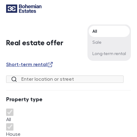
Offer type
All
Real estate offer
Sale
Long-term rental
Short-term rental
Location or street
Property type
Property type
All
House