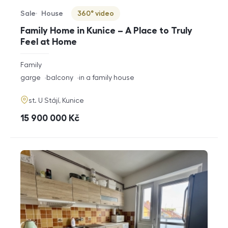
Sale
House
360° video
Offer type
Property type
Virtuální prohlídka
Family Home in Kunice – A Place to Truly
Feel at Home
rozměry
Family
disposition
funkce
garge
balcony
in a family house
adresa
st. U Stájí, Kunice
cena
15 900 000
Kč