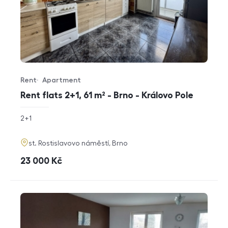
Rent
Apartment
Offer type
Property type
Rent flats 2+1, 61 m² - Brno - Královo Pole
rozměry
2+1
disposition
funkce
adresa
st. Rostislavovo náměstí, Brno
cena
23 000
Kč