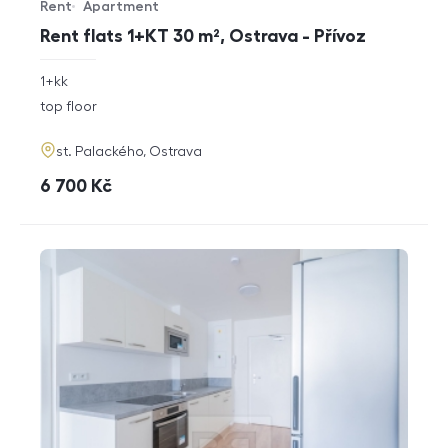
Rent
Apartment
Offer type
Property type
Rent flats 1+KT 30 m², Ostrava - Přívoz
rozměry
1+kk
disposition
funkce
top floor
adresa
st. Palackého, Ostrava
cena
6 700
Kč