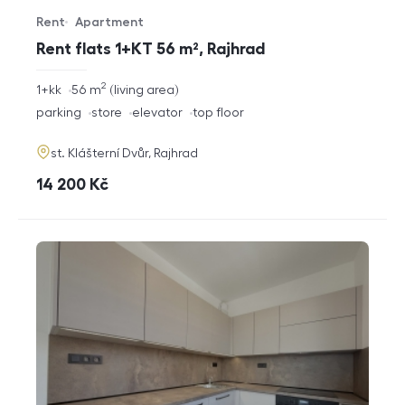
Rent
Apartment
Offer type
Property type
Rent flats 1+KT 56 m², Rajhrad
2
rozměry
1+kk
56
m
living area
disposition
funkce
parking
store
elevator
top floor
adresa
st. Klášterní Dvůr, Rajhrad
cena
14 200
Kč