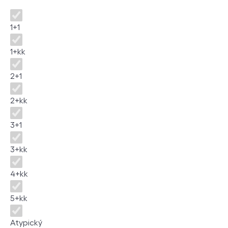
Disposition
1+1
1+kk
2+1
2+kk
3+1
3+kk
4+kk
5+kk
Atypický