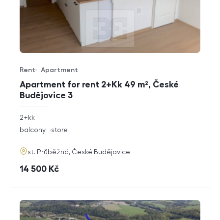
Rent
Apartment
Offer type
Property type
Apartment for rent 2+Kk 49 m², České
Budějovice 3
rozměry
2+kk
disposition
funkce
balcony
store
adresa
st. Průběžná, České Budějovice
cena
14 500
Kč