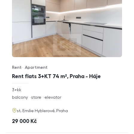
Rent
Apartment
Offer type
Property type
Rent flats 3+KT 74 m², Praha - Háje
rozměry
3+kk
disposition
funkce
balcony
store
elevator
adresa
st. Emilie Hyblerové, Praha
cena
29 000
Kč