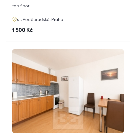
disposition
funkce
top floor
adresa
st. Poděbradská, Praha
cena
1 500
Kč