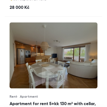
cena
28 000
Kč
Rent
Apartment
Offer type
Property type
Apartment for rent 5+kk 130 m² with cellar,