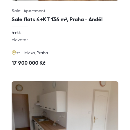
Sale
Apartment
Offer type
Property type
Sale flats 4+KT 134 m², Praha - Anděl
rozměry
4+kk
disposition
funkce
elevator
adresa
st. Lidická, Praha
cena
17 900 000
Kč