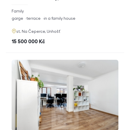
rozměry
Family
disposition
funkce
garge
terrace
in a family house
adresa
st. Na Čeperce, Unhošť
cena
15 500 000
Kč