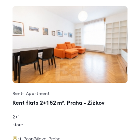
Rent
Apartment
Offer type
Property type
Rent flats 2+1 52 m², Praha - Žižkov
rozměry
2+1
disposition
funkce
store
adresa
st. Pospíšilova, Praha