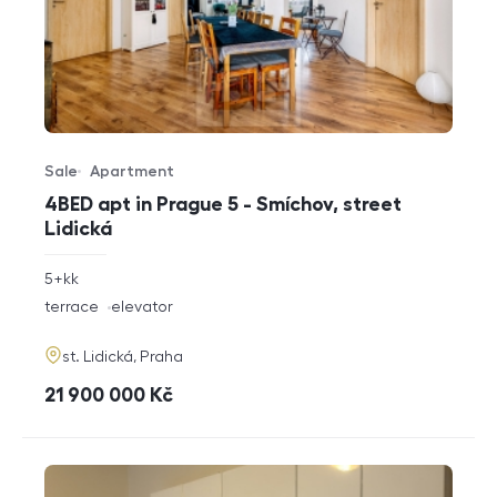
Sale
Apartment
Offer type
Property type
4BED apt in Prague 5 - Smíchov, street
Lidická
rozměry
5+kk
disposition
funkce
terrace
elevator
adresa
st. Lidická, Praha
cena
21 900 000
Kč