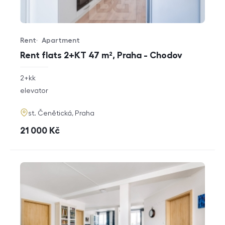
Rent
Apartment
Offer type
Property type
Rent flats 2+KT 47 m², Praha - Chodov
rozměry
2+kk
disposition
funkce
elevator
adresa
st. Čenětická, Praha
cena
21 000
Kč