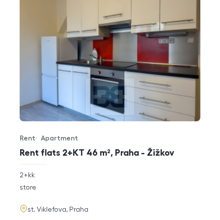
Rent
Apartment
Offer type
Property type
Rent flats 2+KT 46 m², Praha - Žižkov
rozměry
2+kk
disposition
funkce
store
adresa
st. Viklefova, Praha