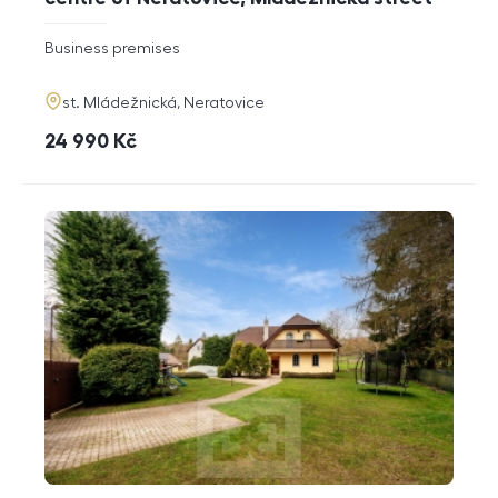
rozměry
Business premises
disposition
funkce
adresa
st. Mládežnická, Neratovice
cena
24 990
Kč