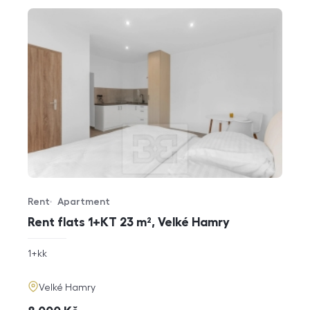
Rent
Apartment
Offer type
Property type
Rent flats 1+KT 23 m², Velké Hamry
rozměry
1+kk
disposition
funkce
adresa
Velké Hamry