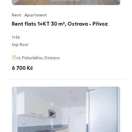
Rent
Apartment
Offer type
Property type
Rent flats 1+KT 30 m², Ostrava - Přívoz
rozměry
1+kk
disposition
funkce
top floor
adresa
st. Palackého, Ostrava
cena
6 700
Kč