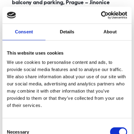
balcony and parking, Prague – Jinonice
rozměry
5+kk
disposition
funkce
parking
balcony
store
elevator
Consent
Details
About
adresa
st. Kohoutových, Praha
cena
49 000
Kč
This website uses cookies
We use cookies to personalise content and ads, to
provide social media features and to analyse our traffic.
We also share information about your use of our site with
our social media, advertising and analytics partners who
may combine it with other information that you’ve
provided to them or that they’ve collected from your use
of their services.
Consent
Necessary
Selection