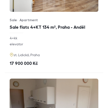
Sale
Apartment
Offer type
Property type
Sale flats 4+KT 134 m², Praha - Anděl
rozměry
4+kk
disposition
funkce
elevator
adresa
st. Lidická, Praha
cena
17 900 000
Kč