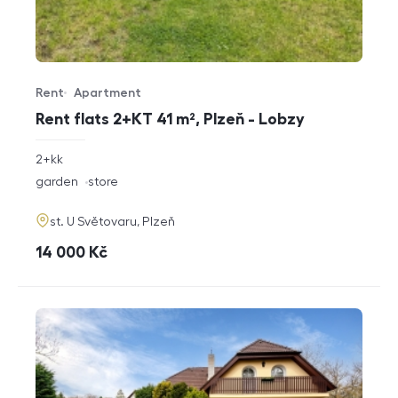
Rent
Apartment
Offer type
Property type
Rent flats 2+KT 41 m², Plzeň - Lobzy
rozměry
2+kk
disposition
funkce
garden
store
adresa
st. U Světovaru, Plzeň
cena
14 000
Kč