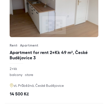
Rent
Apartment
Offer type
Property type
Apartment for rent 2+Kk 49 m², České
Budějovice 3
rozměry
2+kk
disposition
funkce
balcony
store
adresa
st. Průběžná, České Budějovice
cena
14 500
Kč