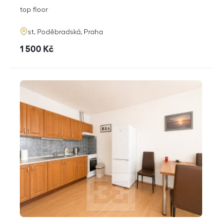
disposition
funkce
top floor
adresa
st. Poděbradská, Praha
cena
1 500
Kč