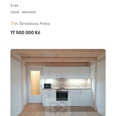
rozměry
3+kk
disposition
funkce
store
elevator
adresa
st. Šimáčkova, Praha
cena
17 500 000
Kč