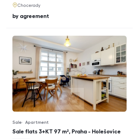
adresa
Chocerady
cena
by agreement
Sale
Apartment
Offer type
Property type
Sale flats 3+KT 97 m², Praha - Holešovice