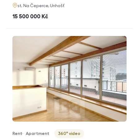
adresa
st. Na Čeperce, Unhošť
cena
15 500 000
Kč
Rent
Apartment
360° video
Offer type
Property type
Virtuální prohlídka