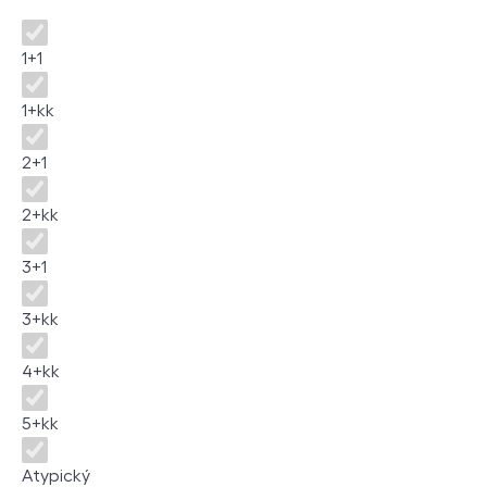
Disposition
1+1
1+kk
2+1
2+kk
3+1
3+kk
4+kk
5+kk
Atypický