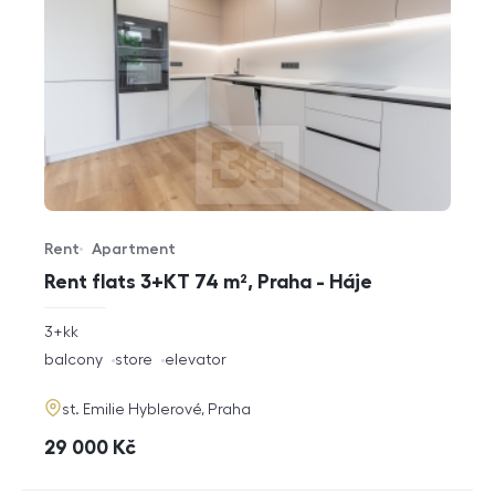
Rent
Apartment
Offer type
Property type
Rent flats 3+KT 74 m², Praha - Háje
rozměry
3+kk
disposition
funkce
balcony
store
elevator
adresa
st. Emilie Hyblerové, Praha
cena
29 000
Kč