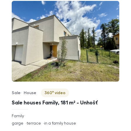
Sale
House
360° video
Offer type
Property type
Virtuální prohlídka
Sale houses Family, 181 m² - Unhošť
rozměry
Family
disposition
funkce
garge
terrace
in a family house