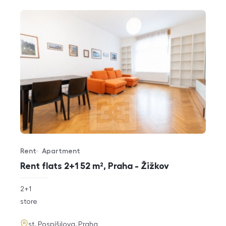
Rent
Apartment
Offer type
Property type
Rent flats 2+1 52 m², Praha - Žižkov
rozměry
2+1
disposition
funkce
store
adresa
st. Pospíšilova, Praha