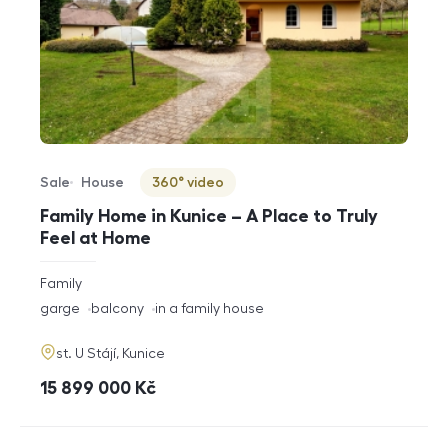
Sale
House
360° video
Offer type
Property type
Virtuální prohlídka
Family Home in Kunice – A Place to Truly
Feel at Home
rozměry
Family
disposition
funkce
garge
balcony
in a family house
adresa
st. U Stájí, Kunice
cena
15 899 000
Kč