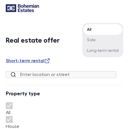
Offer type
All
Real estate offer
Sale
Long-term rental
Short-term rental
Location or street
Property type
Property type
All
House