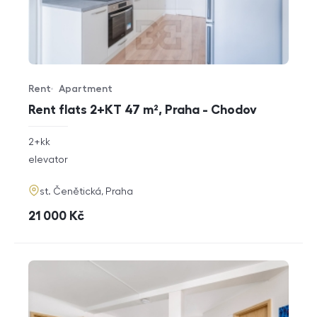
Rent
Apartment
Offer type
Property type
Rent flats 2+KT 47 m², Praha - Chodov
rozměry
2+kk
disposition
funkce
elevator
adresa
st. Čenětická, Praha
cena
21 000
Kč