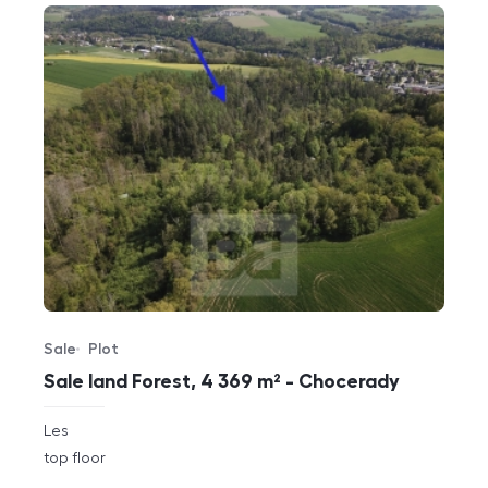
Sale
Plot
Offer type
Property type
Sale land Forest, 4 369 m² - Chocerady
rozměry
Les
disposition
funkce
top floor