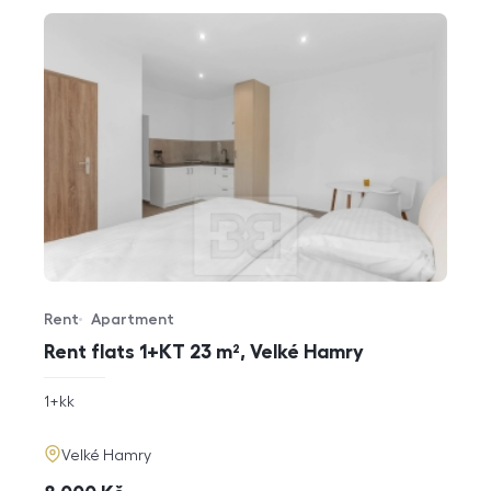
Rent
Apartment
Offer type
Property type
Rent flats 1+KT 23 m², Velké Hamry
rozměry
1+kk
disposition
funkce
adresa
Velké Hamry