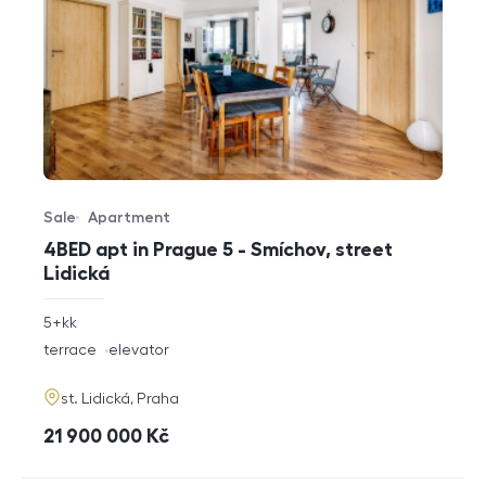
Sale
Apartment
Offer type
Property type
4BED apt in Prague 5 - Smíchov, street
Lidická
rozměry
5+kk
disposition
funkce
terrace
elevator
adresa
st. Lidická, Praha
cena
21 900 000
Kč