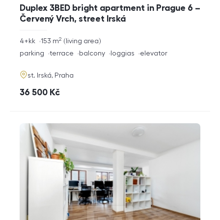
Duplex 3BED bright apartment in Prague 6 –
Červený Vrch, street Irská
2
rozměry
4+kk
153
m
living area
disposition
funkce
parking
terrace
balcony
loggias
elevator
adresa
st. Irská, Praha
cena
36 500
Kč