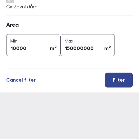
Činžovní dům
Area
Area
2
2
area (
m
)
area (
m
)
Min
Max
2
2
m
m
Cancel filter
Filter