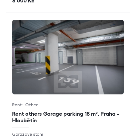
cena
8 000
Kč
Rent
Other
Offer type
Property type
Rent others Garage parking 18 m², Praha -
Hloubětín
rozměry
Garážové stání