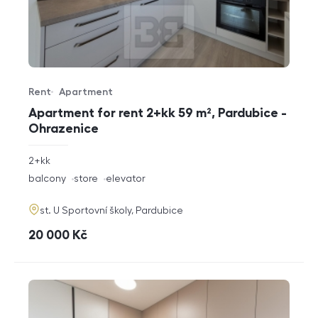
Rent
Apartment
Offer type
Property type
Apartment for rent 2+kk 59 m², Pardubice -
Ohrazenice
rozměry
2+kk
disposition
funkce
balcony
store
elevator
adresa
st. U Sportovní školy, Pardubice
cena
20 000
Kč