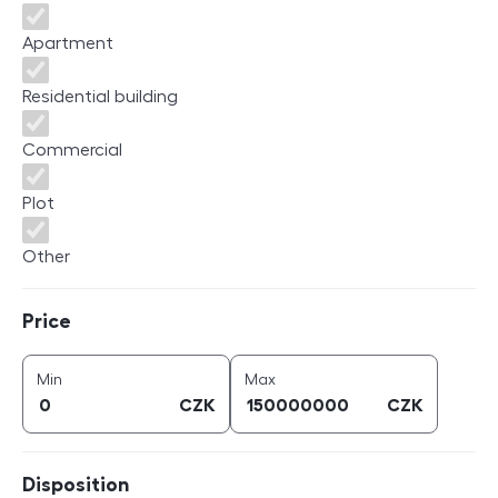
Apartment
Residential building
Commercial
Plot
Other
Price
Price
price (
CZK
)
price (
CZK
)
Min
Max
CZK
CZK
Disposition