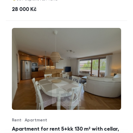
cena
28 000
Kč
Rent
Apartment
Offer type
Property type
Apartment for rent 5+kk 130 m² with cellar,