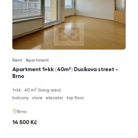
Rent
Apartment
Offer type
Property type
Apartment 1+kk (40m²) Dusíkova street -
Brno
2
rozměry
1+kk
40
m
living area
disposition
funkce
balcony
store
elevator
top floor
adresa
Brno
cena
14 500
Kč