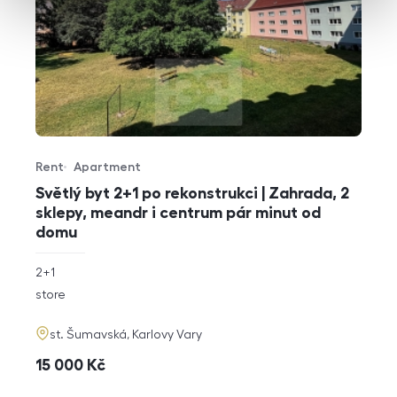
Rent
Apartment
Offer type
Property type
Světlý byt 2+1 po rekonstrukci | Zahrada, 2
sklepy, meandr i centrum pár minut od
domu
rozměry
2+1
disposition
funkce
store
adresa
st. Šumavská, Karlovy Vary
cena
15 000
Kč