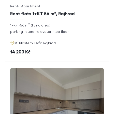
Rent
Apartment
Offer type
Property type
Rent flats 1+KT 56 m², Rajhrad
2
rozměry
1+kk
56
m
living area
disposition
funkce
parking
store
elevator
top floor
adresa
st. Klášterní Dvůr, Rajhrad
cena
14 200
Kč