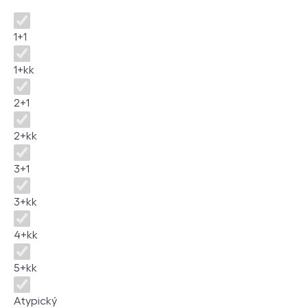
Disposition
1+1
1+kk
2+1
2+kk
3+1
3+kk
4+kk
5+kk
Atypický