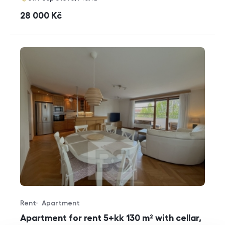
cena
28 000
Kč
Rent
Apartment
Offer type
Property type
Apartment for rent 5+kk 130 m² with cellar,