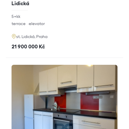
Lidická
rozměry
5+kk
disposition
funkce
terrace
elevator
adresa
st. Lidická, Praha
cena
21 900 000
Kč