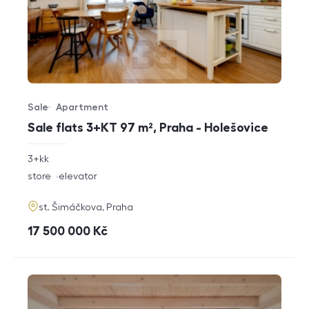
Sale
Apartment
Offer type
Property type
Sale flats 3+KT 97 m², Praha - Holešovice
rozměry
3+kk
disposition
funkce
store
elevator
adresa
st. Šimáčkova, Praha
cena
17 500 000
Kč