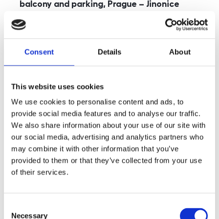
balcony and parking, Prague – Jinonice
rozměry
5+kk
disposition
funkce
parking
balcony
store
elevator
Consent
Details
About
adresa
st. Kohoutových, Praha
cena
49 000
Kč
This website uses cookies
We use cookies to personalise content and ads, to
provide social media features and to analyse our traffic.
We also share information about your use of our site with
our social media, advertising and analytics partners who
may combine it with other information that you’ve
provided to them or that they’ve collected from your use
of their services.
Consent
Necessary
Selection