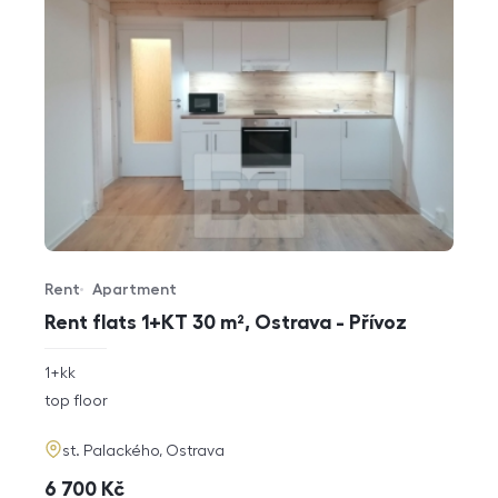
Rent
Apartment
Offer type
Property type
Rent flats 1+KT 30 m², Ostrava - Přívoz
rozměry
1+kk
disposition
funkce
top floor
adresa
st. Palackého, Ostrava
cena
6 700
Kč