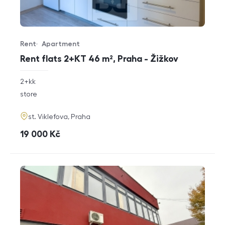
Rent
Apartment
Offer type
Property type
Rent flats 2+KT 46 m², Praha - Žižkov
rozměry
2+kk
disposition
funkce
store
adresa
st. Viklefova, Praha
cena
19 000
Kč