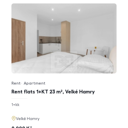
Rent
Apartment
Offer type
Property type
Rent flats 1+KT 23 m², Velké Hamry
rozměry
1+kk
disposition
funkce
adresa
Velké Hamry