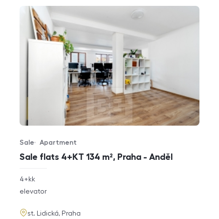
Sale
Apartment
Offer type
Property type
Sale flats 4+KT 134 m², Praha - Anděl
rozměry
4+kk
disposition
funkce
elevator
adresa
st. Lidická, Praha