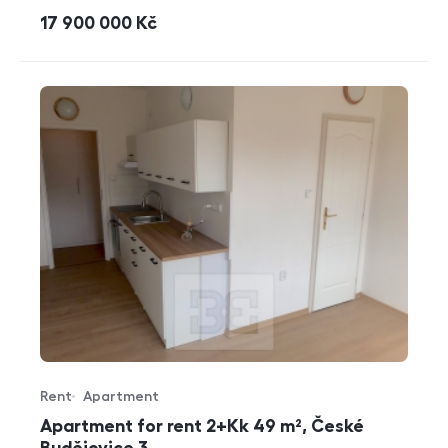
cena
17 900 000
Kč
Rent
Apartment
Offer type
Property type
Apartment for rent 2+Kk 49 m², České