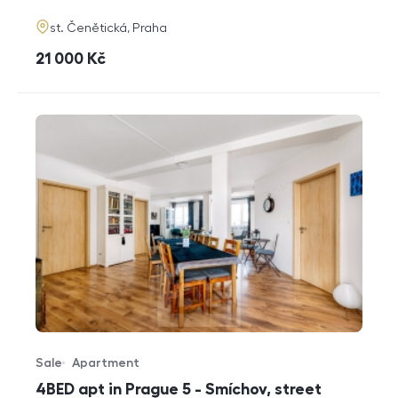
adresa
st. Čenětická, Praha
cena
21 000
Kč
Sale
Apartment
Offer type
Property type
4BED apt in Prague 5 - Smíchov, street