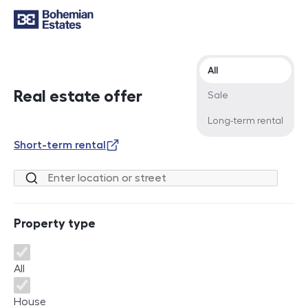
Offer type
All
Real estate offer
Sale
Long-term rental
Short-term rental
Location or street
Property type
Property type
All
House