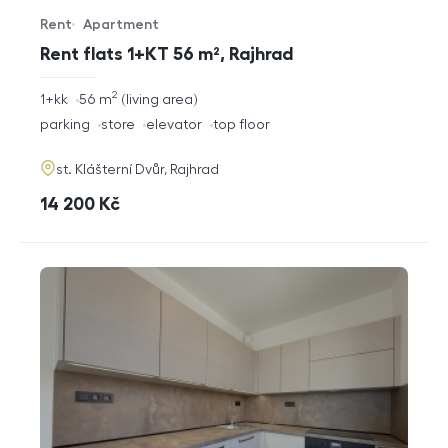
Rent
Apartment
Offer type
Property type
Rent flats 1+KT 56 m², Rajhrad
2
rozměry
1+kk
56
m
living area
disposition
funkce
parking
store
elevator
top floor
adresa
st. Klášterní Dvůr, Rajhrad
cena
14 200
Kč