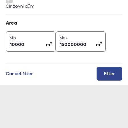
Činžovní dům
Area
Area
2
2
area (
m
)
area (
m
)
Min
Max
2
2
m
m
Cancel filter
Filter