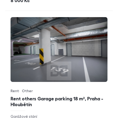
cena
8 000
Kč
Rent
Other
Offer type
Property type
Rent others Garage parking 18 m², Praha -
Hloubětín
rozměry
Garážové stání