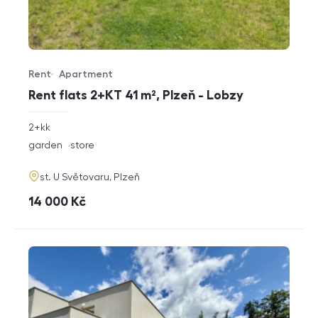
Rent
Apartment
Offer type
Property type
Rent flats 2+KT 41 m², Plzeň - Lobzy
rozměry
2+kk
disposition
funkce
garden
store
adresa
st. U Světovaru, Plzeň
cena
14 000
Kč