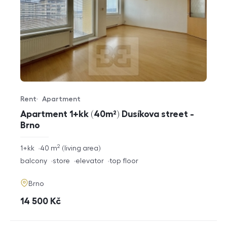
Rent
Apartment
Offer type
Property type
Apartment 1+kk (40m²) Dusíkova street -
Brno
2
rozměry
1+kk
40
m
living area
disposition
funkce
balcony
store
elevator
top floor
adresa
Brno
cena
14 500
Kč