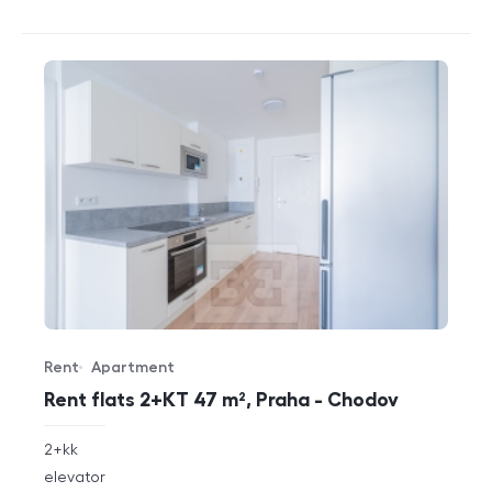
Rent
Apartment
Offer type
Property type
Rent flats 2+KT 47 m², Praha - Chodov
rozměry
2+kk
disposition
funkce
elevator