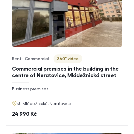
Rent
Commercial
360° video
Offer type
Property type
Virtuální prohlídka
Commercial premises in the building in the
centre of Neratovice, Mládežnická street
rozměry
Business premises
disposition
funkce
adresa
st. Mládežnická, Neratovice
cena
24 990
Kč