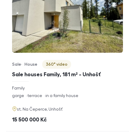
Sale
House
360° video
Offer type
Property type
Virtuální prohlídka
Sale houses Family, 181 m² - Unhošť
rozměry
Family
disposition
funkce
garge
terrace
in a family house
adresa
st. Na Čeperce, Unhošť
cena
15 500 000
Kč