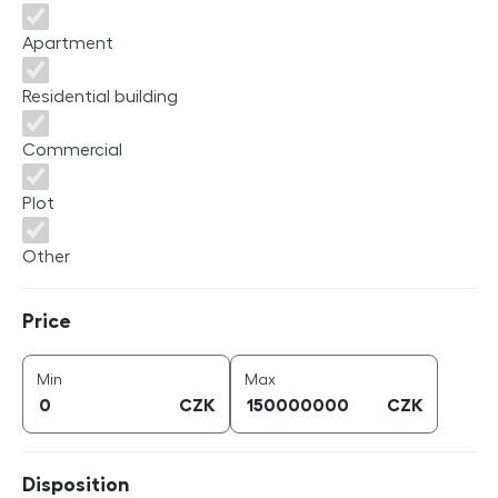
Apartment
Residential building
Commercial
Plot
Other
Price
Price
price (
CZK
)
price (
CZK
)
Min
Max
CZK
CZK
Disposition