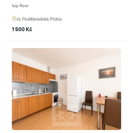
disposition
funkce
top floor
adresa
st. Poděbradská, Praha
cena
1 500
Kč