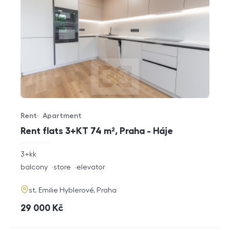
Rent
Apartment
Offer type
Property type
Rent flats 3+KT 74 m², Praha - Háje
rozměry
3+kk
disposition
funkce
balcony
store
elevator
adresa
st. Emilie Hyblerové, Praha
cena
29 000
Kč