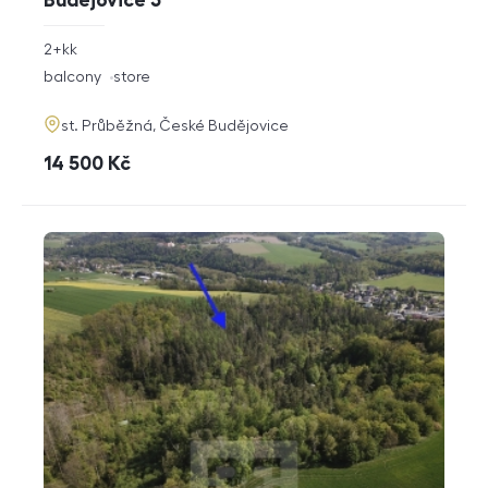
Budějovice 3
rozměry
2+kk
disposition
funkce
balcony
store
adresa
st. Průběžná, České Budějovice
cena
14 500
Kč