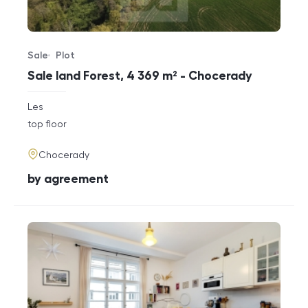
Sale
Plot
Offer type
Property type
Sale land Forest, 4 369 m² - Chocerady
rozměry
Les
disposition
funkce
top floor
adresa
Chocerady
cena
by agreement