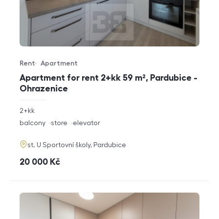
Rent
Apartment
Offer type
Property type
Apartment for rent 2+kk 59 m², Pardubice -
Ohrazenice
rozměry
2+kk
disposition
funkce
balcony
store
elevator
adresa
st. U Sportovní školy, Pardubice
cena
20 000
Kč