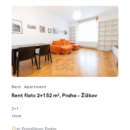
Rent
Apartment
Offer type
Property type
Rent flats 2+1 52 m², Praha - Žižkov
rozměry
2+1
disposition
funkce
store
adresa
st. Pospíšilova, Praha