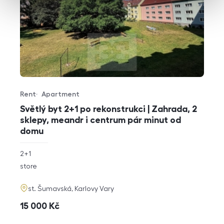
Rent
Apartment
Offer type
Property type
Světlý byt 2+1 po rekonstrukci | Zahrada, 2
sklepy, meandr i centrum pár minut od
domu
rozměry
2+1
disposition
funkce
store
adresa
st. Šumavská, Karlovy Vary
cena
15 000
Kč