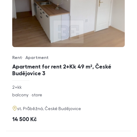
Rent
Apartment
Offer type
Property type
Apartment for rent 2+Kk 49 m², České
Budějovice 3
rozměry
2+kk
disposition
funkce
balcony
store
adresa
st. Průběžná, České Budějovice
cena
14 500
Kč