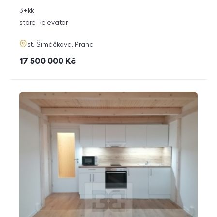
rozměry
3+kk
disposition
funkce
store
elevator
adresa
st. Šimáčkova, Praha
cena
17 500 000
Kč