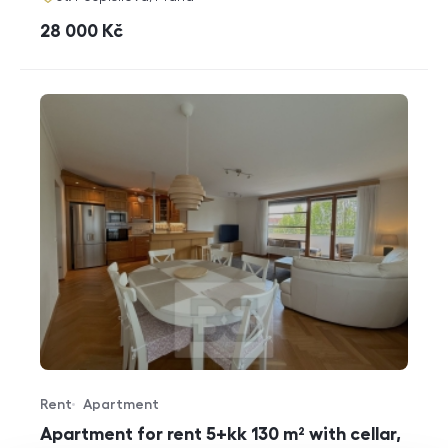
cena
28 000
Kč
Rent
Apartment
Offer type
Property type
Apartment for rent 5+kk 130 m² with cellar,