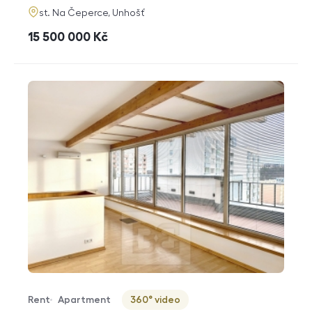
adresa
st. Na Čeperce, Unhošť
cena
15 500 000
Kč
Rent
Apartment
360° video
Offer type
Property type
Virtuální prohlídka