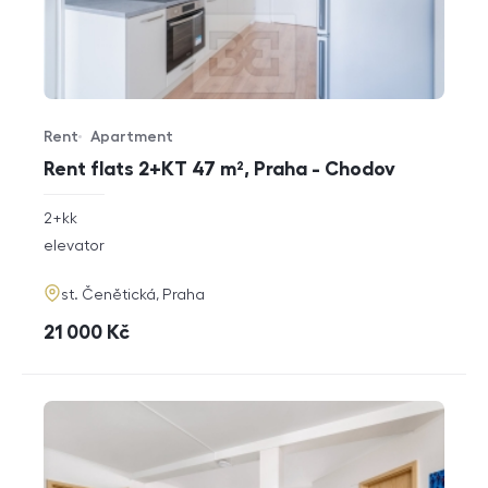
Rent
Apartment
Offer type
Property type
Rent flats 2+KT 47 m², Praha - Chodov
rozměry
2+kk
disposition
funkce
elevator
adresa
st. Čenětická, Praha
cena
21 000
Kč