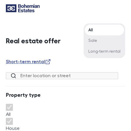
Offer type
All
Real estate offer
Sale
Long-term rental
Short-term rental
Location or street
Property type
Property type
All
House