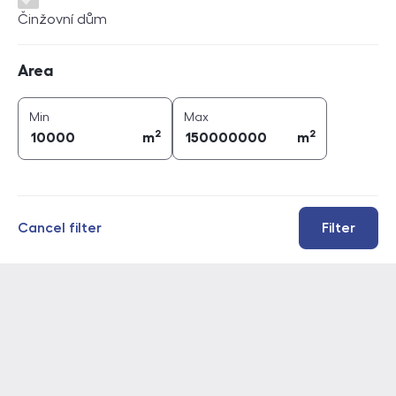
Činžovní dům
Area
Area
2
2
area (
m
)
area (
m
)
Min
Max
2
2
m
m
Cancel filter
Filter