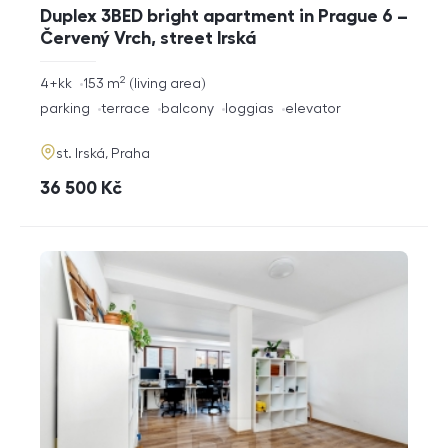
Duplex 3BED bright apartment in Prague 6 –
Červený Vrch, street Irská
2
rozměry
4+kk
153
m
living area
disposition
funkce
parking
terrace
balcony
loggias
elevator
adresa
st. Irská, Praha
cena
36 500
Kč