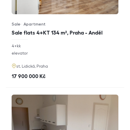
Sale
Apartment
Offer type
Property type
Sale flats 4+KT 134 m², Praha - Anděl
rozměry
4+kk
disposition
funkce
elevator
adresa
st. Lidická, Praha
cena
17 900 000
Kč