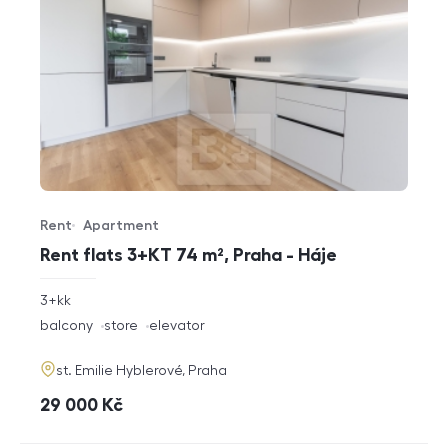
Rent
Apartment
Offer type
Property type
Rent flats 3+KT 74 m², Praha - Háje
rozměry
3+kk
disposition
funkce
balcony
store
elevator
adresa
st. Emilie Hyblerové, Praha
cena
29 000
Kč