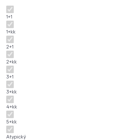
Disposition
1+1
1+kk
2+1
2+kk
3+1
3+kk
4+kk
5+kk
Atypický