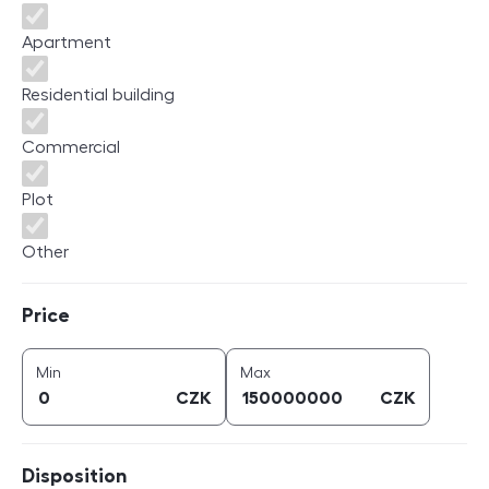
Apartment
Residential building
Commercial
Plot
Other
Price
Price
price (
CZK
)
price (
CZK
)
Min
Max
CZK
CZK
Disposition