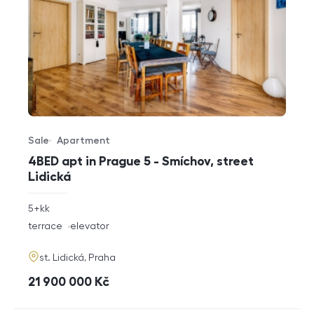
Sale
Apartment
Offer type
Property type
4BED apt in Prague 5 - Smíchov, street
Lidická
rozměry
5+kk
disposition
funkce
terrace
elevator
adresa
st. Lidická, Praha
cena
21 900 000
Kč