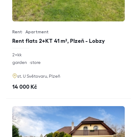
Rent
Apartment
Offer type
Property type
Rent flats 2+KT 41 m², Plzeň - Lobzy
rozměry
2+kk
disposition
funkce
garden
store
adresa
st. U Světovaru, Plzeň
cena
14 000
Kč