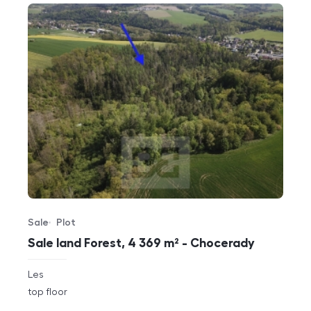
Sale
Plot
Offer type
Property type
Sale land Forest, 4 369 m² - Chocerady
rozměry
Les
disposition
funkce
top floor