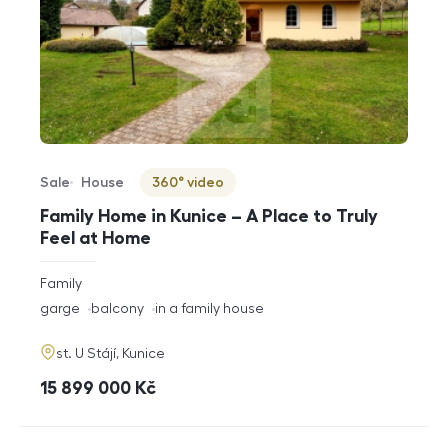
Sale
House
360° video
Offer type
Property type
Virtuální prohlídka
Family Home in Kunice – A Place to Truly
Feel at Home
rozměry
Family
disposition
funkce
garge
balcony
in a family house
adresa
st. U Stájí, Kunice
cena
15 899 000
Kč