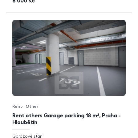
cena
8 000
Kč
Rent
Other
Offer type
Property type
Rent others Garage parking 18 m², Praha -
Hloubětín
rozměry
Garážové stání