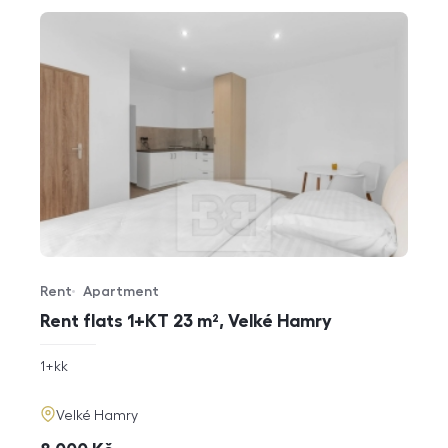
Rent
Apartment
Offer type
Property type
Rent flats 1+KT 23 m², Velké Hamry
rozměry
1+kk
disposition
funkce
adresa
Velké Hamry