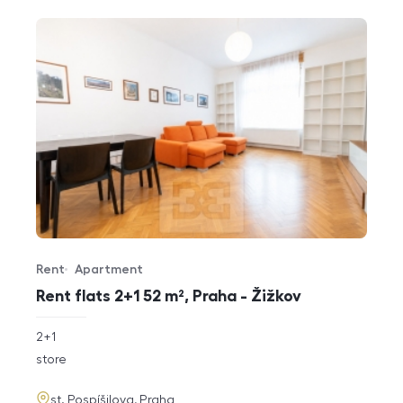
Rent
Apartment
Offer type
Property type
Rent flats 2+1 52 m², Praha - Žižkov
rozměry
2+1
disposition
funkce
store
adresa
st. Pospíšilova, Praha