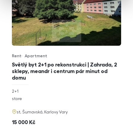
Rent
Apartment
Offer type
Property type
Světlý byt 2+1 po rekonstrukci | Zahrada, 2
sklepy, meandr i centrum pár minut od
domu
rozměry
2+1
disposition
funkce
store
adresa
st. Šumavská, Karlovy Vary
cena
15 000
Kč