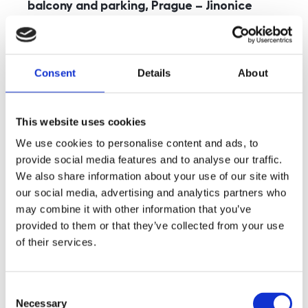
balcony and parking, Prague – Jinonice
rozměry
5+kk
disposition
funkce
parking
balcony
store
elevator
Consent
Details
About
adresa
st. Kohoutových, Praha
cena
49 000
Kč
This website uses cookies
We use cookies to personalise content and ads, to
provide social media features and to analyse our traffic.
We also share information about your use of our site with
our social media, advertising and analytics partners who
may combine it with other information that you’ve
provided to them or that they’ve collected from your use
of their services.
Consent
Necessary
Selection