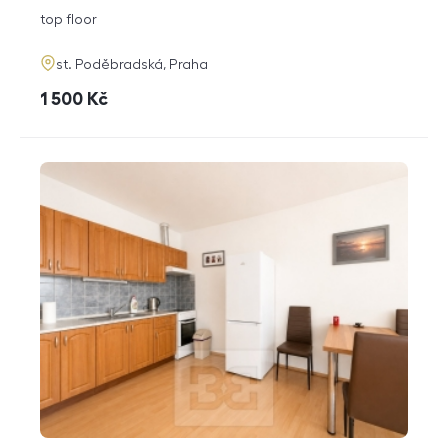
disposition
funkce
top floor
adresa
st. Poděbradská, Praha
cena
1 500
Kč