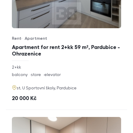
Rent
Apartment
Offer type
Property type
Apartment for rent 2+kk 59 m², Pardubice -
Ohrazenice
rozměry
2+kk
disposition
funkce
balcony
store
elevator
adresa
st. U Sportovní školy, Pardubice
cena
20 000
Kč