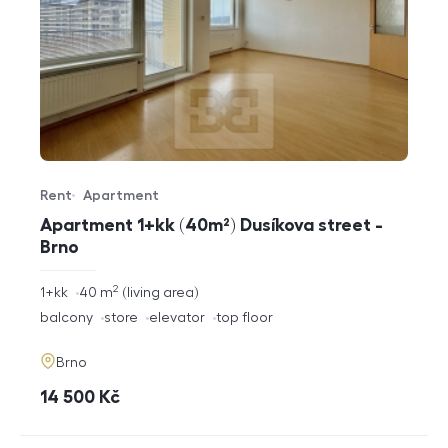
Rent
Apartment
Offer type
Property type
Apartment 1+kk (40m²) Dusíkova street -
Brno
2
rozměry
1+kk
40
m
living area
disposition
funkce
balcony
store
elevator
top floor
adresa
Brno
cena
14 500
Kč