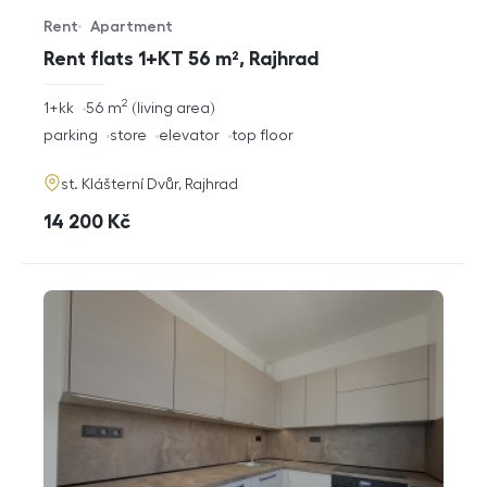
Rent
Apartment
Offer type
Property type
Rent flats 1+KT 56 m², Rajhrad
2
rozměry
1+kk
56
m
living area
disposition
funkce
parking
store
elevator
top floor
adresa
st. Klášterní Dvůr, Rajhrad
cena
14 200
Kč