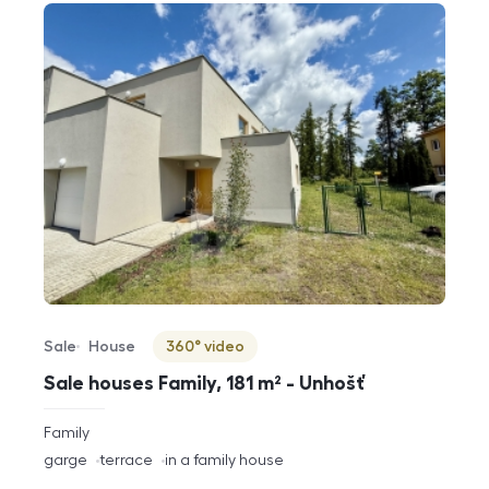
Sale
House
360° video
Offer type
Property type
Virtuální prohlídka
Sale houses Family, 181 m² - Unhošť
rozměry
Family
disposition
funkce
garge
terrace
in a family house