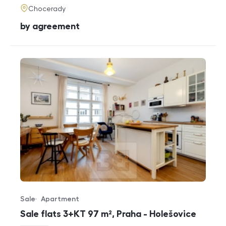
adresa
Chocerady
cena
by agreement
Sale
Apartment
Offer type
Property type
Sale flats 3+KT 97 m², Praha - Holešovice