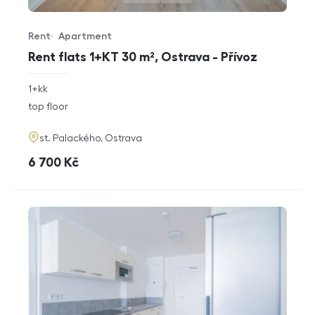
Rent
Apartment
Offer type
Property type
Rent flats 1+KT 30 m², Ostrava - Přívoz
rozměry
1+kk
disposition
funkce
top floor
adresa
st. Palackého, Ostrava
cena
6 700
Kč