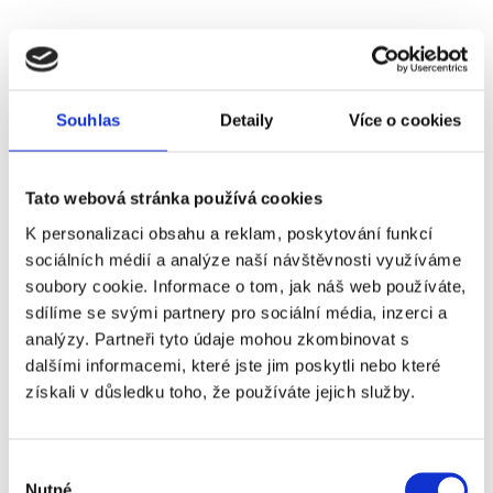
Souhlas
Detaily
Více o cookies
Tato webová stránka používá cookies
K personalizaci obsahu a reklam, poskytování funkcí
sociálních médií a analýze naší návštěvnosti využíváme
soubory cookie. Informace o tom, jak náš web používáte,
Kauce: Co to je a jaká má specifika?
sdílíme se svými partnery pro sociální média, inzerci a
Kauce, známá také jako jistota, je důležitým prvkem při
analýzy. Partneři tyto údaje mohou zkombinovat s
uzavírání nájemní smlouvy. Představuje finanční záruku
dalšími informacemi, které jste jim poskytli nebo které
pro pronajímatele v případě neplacení nájmu nebo
získali v důsledku toho, že používáte jejich služby.
poškození majetku nájemníkem.
Číst dále
Výběr
Nutné