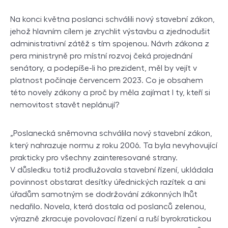
Na konci května poslanci schválili nový stavební zákon,
jehož hlavním cílem je zrychlit výstavbu a zjednodušit
administrativní zátěž s tím spojenou. Návrh zákona z
pera ministryně pro místní rozvoj čeká projednání
senátory, a podepíše-li ho prezident, měl by vejít v
platnost počínaje červencem 2023. Co je obsahem
této novely zákony a proč by měla zajímat I ty, kteří si
nemovitost stavět neplánují?
„Poslanecká sněmovna schválila nový stavební zákon,
který nahrazuje normu z roku 2006. Ta byla nevyhovující
prakticky pro všechny zainteresované strany.
V důsledku totiž prodlužovala stavební řízení, ukládala
povinnost obstarat desítky úřednických razítek a ani
úřadům samotným se dodržování zákonných lhůt
nedařilo. Novela, která dostala od poslanců zelenou,
výrazně zkracuje povolovací řízení a ruší byrokratickou