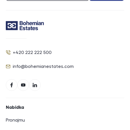
Kontakt
+420 222 222 500
Telefon
info@bohemianestates.com
E-mail
Sociální sítě
Facebook
YouTube
LinkedIn
Navigace v zápatí
Nabídka
Pronajmu