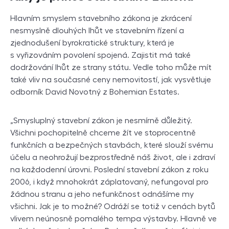
Hlavním smyslem stavebního zákona je zkrácení
nesmyslně dlouhých lhůt ve stavebním řízení a
zjednodušení byrokratické struktury, která je
s vyřizováním povolení spojená. Zajistit má také
dodržování lhůt ze strany státu. Vedle toho může mít
také vliv na současné ceny nemovitostí, jak vysvětluje
odborník David Novotný z Bohemian Estates.
„Smysluplný stavební zákon je nesmírně důležitý.
Všichni pochopitelně chceme žít ve stoprocentně
funkčních a bezpečných stavbách, které slouží svému
účelu a neohrožují bezprostředně náš život, ale i zdraví
na každodenní úrovni. Poslední stavební zákon z roku
2006, i když mnohokrát záplatovaný, nefungoval pro
žádnou stranu a jeho nefunkčnost odnášíme my
všichni. Jak je to možné? Odráží se totiž v cenách bytů
vlivem neúnosně pomalého tempa výstavby. Hlavně ve