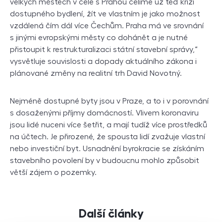
velkých městech v čele s Prahou čelíme už teď krizi
dostupného bydlení, žít ve vlastním je jako možnost
vzdálená čím dál více Čechům. Praha má ve srovnání
s jinými evropskými městy co dohánět a je nutné
přistoupit k restrukturalizaci státní stavební správy,“
vysvětluje souvislosti a dopady aktuálního zákona i
plánované změny na realitní trh David Novotný.
Nejméně dostupné byty jsou v Praze, a to i v porovnání
s dosaženými příjmy domácností. Vlivem koronaviru
jsou lidé nuceni více šetřit, a mají tudíž více prostředků
na účtech. Je přirozené, že spousta lidí zvažuje vlastní
nebo investiční byt. Usnadnění byrokracie se získáním
stavebního povolení by v budoucnu mohlo způsobit
větší zájem o pozemky.
Další články