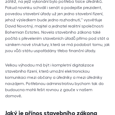
zátěž, na jejíž vykonání bylo potřeba tisíce úředníků.
Pokud novinku schválí i senát a podepíše prezident,
povedou stavební úřady už jen jedno stavební řízení,
jehož výsledkem bude jedno rozhodnutí,“ vysvětluje
David Novotný, majitel a jednatel realitní společnosti
Bohemian Estates. Novela stavebního zákona také
počítá s převelením stavebních úřadů přímo pod stát a
vznikem nové struktury, která se má podobat tomu, jak
jsou vůči státu uspořádány třeba finanční úřady.
Velkou výhodou má být i kompletní digitalizace
stavebního řízení, která umožní elektronickou
komunikaci mezi občany a úředníky a mezi úředníky
navzájem. Potřebnou administrativu bychom tak do
budoucna mohli řešit rovnou z gauče v našem
domově.
Jaký je přínos stavebního zákona