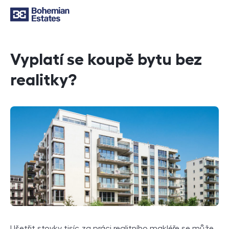
Vyplatí se koupě bytu bez
realitky?
Ušetřit stovky tisíc za práci realitního makléře se může