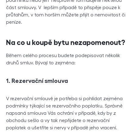
podmínku nebo jen nesprávně formulujete některou
část smlouvy. V lepším případě to přispěje pouze k
průtahům, v tom horším můžete přijít o nemovitost či
peníze.
Na co u koupě bytu nezapomenout?
Během celého procesu budete podepisovat několik
druhů smluv. Bývají to zejména:
1. Rezervační smlouva
V rezervační smlouvě je potřeba si pohlídat zejména
podmínky týkající se rezervačního poplatku. Správně
napsaná smlouva Vás ochrání v případě, kdy by z
obchodu sešlo a vy tak nepřijdete o rezervační
poplatek a ušetříte si nervy v případě jeho vracení.