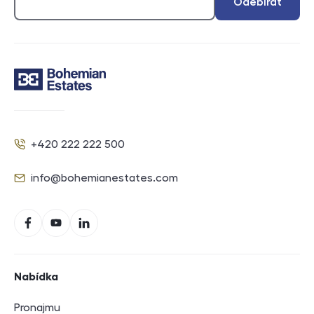
Odebírat
Kontakt
+420 222 222 500
Telefon
info@bohemianestates.com
E-mail
Sociální sítě
Facebook
YouTube
LinkedIn
Navigace v zápatí
Nabídka
Pronajmu