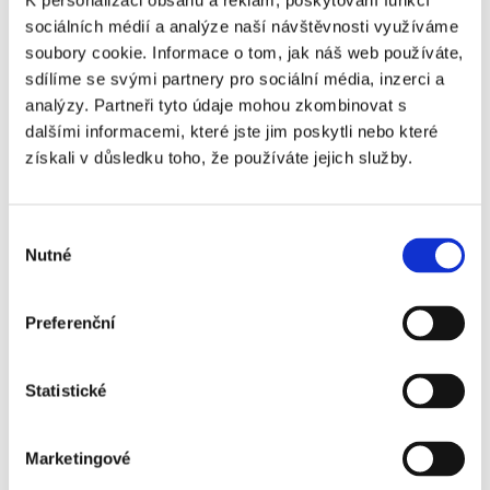
K personalizaci obsahu a reklam, poskytování funkcí
sociálních médií a analýze naší návštěvnosti využíváme
soubory cookie. Informace o tom, jak náš web používáte,
sdílíme se svými partnery pro sociální média, inzerci a
analýzy. Partneři tyto údaje mohou zkombinovat s
Na co si dát pozor při investici do
dalšími informacemi, které jste jim poskytli nebo které
nemovitostí
získali v důsledku toho, že používáte jejich služby.
V době (post)koronavirové témata jako zdraví a
bezpečnost vystřídala otázka ekonomického dopadu
Výběr
a vlivu na veřejný a společenský život. I v oblasti
Nutné
souhlasu
byznysu se sčítají škody a dávají se dohromady
prognózy na další vývoj s ohledem na očekávaný
příchod další vlny šíření nákazy. Jak koronavirus promění
Preferenční
investice do nemovitostí a co byste měli mít na
paměti, rozhodnete-li se investovat do realit? Zeptali
Statistické
jsme Davida Novotného, odborníka ze společnosti
Bohemian Estates.
Marketingové
Číst dále