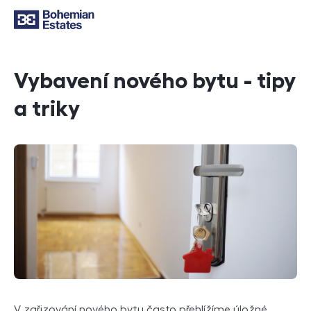
Vybavení nového bytu - tipy
a triky
V zařizování nového bytu často přehlížíme úložné