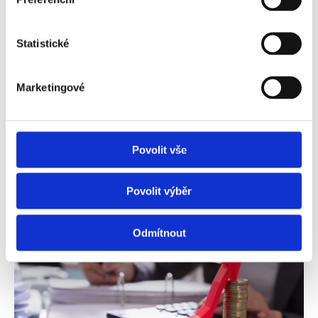
Jak se výsledky voleb podepíšou na
Statistické
realitním trhu? Bude dostupnější vlastní
bydlení?
Marketingové
Česká republika má po volbách do Poslanecké
sněmovny a přestože ještě není jasné, jak bude nová
vláda vypadat, není sporu o tom, že se na další čtyři
Povolit vše
roky ke slovu více dostanou strany, které se svém
volebním programu zevrubně věnovaly otázce
dostupnějšího bydlení. Co to ale reálně znamená pro
Povolit výběr
realitní trh? A praskne konečně realitní bublina?
Odmítnout
Číst dále