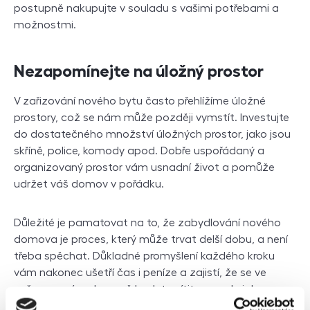
postupně nakupujte v souladu s vašimi potřebami a
možnostmi.
Nezapomínejte na úložný prostor
V
zařizování nového bytu často přehlížíme úložné
prostory, což se nám může později vymstít. Investujte
do dostatečného množství úložných prostor, jako jsou
skříně, police, komody apod. Dobře uspořádaný a
organizovaný prostor vám usnadní život a pomůže
udržet váš domov v pořádku.
Důležité je pamatovat na to, že zabydlování nového
domova je proces, který může trvat delší dobu, a není
třeba spěchat. Důkladné promyšlení každého kroku
vám nakonec ušetří čas i peníze a zajistí, že se ve
vašem novém domově budete cítit opravdu jako
doma.