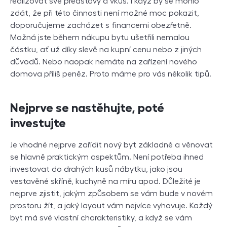
realizovat své představy a vkus. I když by se mohlo
zdát, že při této činnosti není možné moc pokazit,
doporučujeme zacházet s financemi obezřetně.
Možná jste během nákupu bytu ušetřili nemalou
částku, ať už díky slevě na kupní cenu nebo z jiných
důvodů. Nebo naopak nemáte na zařízení nového
domova příliš peněz. Proto máme pro vás několik tipů.
Nejprve se nastěhujte, poté
investujte
Je vhodné nejprve zařídit nový byt základně a věnovat
se hlavně praktickým aspektům. Není potřeba ihned
investovat do drahých kusů nábytku, jako jsou
vestavěné skříně, kuchyně na míru apod. Důležité je
nejprve zjistit, jakým způsobem se vám bude v novém
prostoru žít, a jaký layout vám nejvíce vyhovuje. Každý
byt má své vlastní charakteristiky, a když se vám