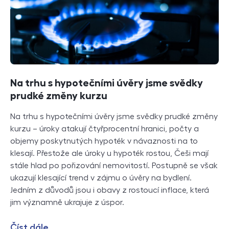
Na trhu s hypotečními úvěry jsme svědky
prudké změny kurzu
Na trhu s hypotečními úvěry jsme svědky prudké změny
kurzu – úroky atakují čtyřprocentní hranici, počty a
objemy poskytnutých hypoték v návaznosti na to
klesají. Přestože ale úroky u hypoték rostou, Češi mají
stále hlad po pořizování nemovitostí. Postupně se však
ukazují klesající trend v zájmu o úvěry na bydlení.
Jedním z důvodů jsou i obavy z rostoucí inflace, která
jim významně ukrajuje z úspor.
Číst dále