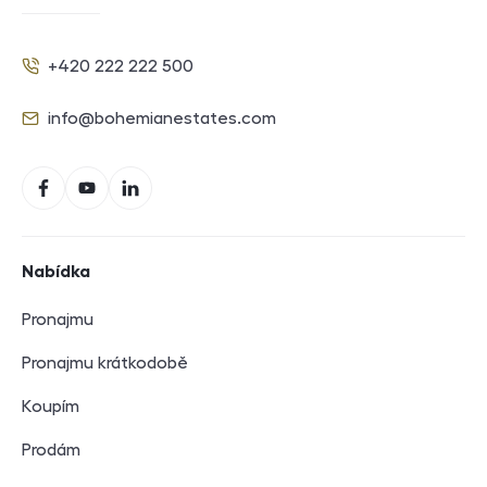
+420 222 222 500
Telefon
info@bohemianestates.com
E-mail
Sociální sítě
Facebook
YouTube
LinkedIn
Navigace v zápatí
Nabídka
Pronajmu
Pronajmu krátkodobě
Koupím
Prodám