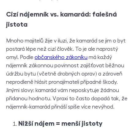
Cizí nájemník vs. kamarád: falešná
jistota
Mnoho majitelů žije v iluzi, že kamarád se jim o byt
postará lépe než cizí člověk. To je ale naprostý
omyl. Podle
občanského zákoníku
má každý
nájemník zákonnou povinnost zajišťovat běžnou
údržbu bytu (včetně drobných oprav) a zároveň
neprodleně hlásit pronajímateli případné škody.
Jinými slovy: kamarád vám neposkytuje žádnou
přidanou hodnotu. V praxi to často dopadá tak, že
nájemník-kamarád přináší spíše více nevýhod.
Nižší nájem = menší jistoty