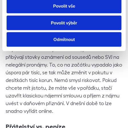
000 Kč.
Povolit vše
Úspora na daních?
Povolit výběr
Někteří pronajímatelé mají pocit, že pokud
Odmítnout
pronajímají kamarádovi, nemusí nájem danit. Jenže
to je hazard. Kontrol je čím dál víc, jen v Praze ročně
přibývají stovky oznámení od sousedů nebo SVJ na
nelegální pronájmy. To, co na začátku vypadalo jako
úspora pár tisíc, se tak může změnit v pokutu v
desítkách tisíc korun. Nemá smysl riskovat. Pokud
chcete mít jistotu, že máte vše v pořádku, stačí
uzavřít klasickou nájemní smlouvu a příjem z nájmu
uvést v daňovém přiznání. V dnešní době to lze
snadno vyřídit online.
Přátelství vs. peníze