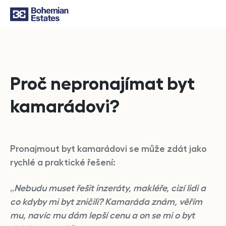
Proč nepronajímat byt
kamarádovi?
Pronajmout byt kamarádovi se může zdát jako
rychlé a praktické řešení:
„
Nebudu muset řešit inzeráty, makléře, cizí lidi a
co kdyby mi byt zničili? Kamaráda znám, věřím
mu, navíc mu dám lepší cenu a on se mi o byt