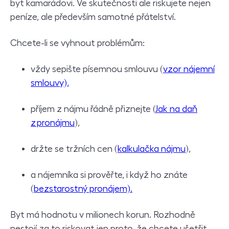
byt kamarádovi. Ve skutečnosti ale riskujete nejen
peníze, ale především samotné přátelství.
Chcete-li se vyhnout problémům:
vždy sepište písemnou smlouvu (
vzor nájemní
smlouvy),
příjem z nájmu řádně přiznejte (
Jak na daň
z pronájmu
),
držte se tržních cen (
kalkulačka nájmu
),
a nájemníka si prověřte, i když ho znáte
(
bezstarostný pronájem).
Byt má hodnotu v milionech korun. Rozhodně
nestojí za to riskovat jen proto, že chcete ušetřit