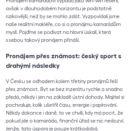
Pronájem kamarádovi vypadá jako win-win řešení,
avšak v dlouhodobém horizontu je podstatně
rizikovější, než by se mohlo zdát. Vyzpovídali jsme
naše realitní makléře, co si o pronájmu kamarádům
myslí. Pojďme se podívat na hlavní úskalí, která
s sebou takový pronájem přináší.
Pronájem přes známost: český sport s
drahými následky
V Česku se odhadem kolem třetiny pronájmů řeší
přes známost. Byt se bez inzerátu rychle a snadno
předá, někdy i jen na základě ústní dohody. Majitel si
pochvaluje, kolik ušetřil času, energie i papírování.
Někdy dokonce i daně, to ve chvíli, kdy má pocit, že
pokud jde o kamaráda, finanční úřad se nic nedozví.
Jenže, tato úspora je pouze krátkodobá.