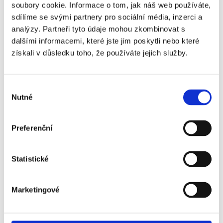
Příklad z praxe:
soubory cookie. Informace o tom, jak náš web používáte,
Kamarád slíbil, že opraví rozbitý sprchový kout.
sdílíme se svými partnery pro sociální média, inzerci a
analýzy. Partneři tyto údaje mohou zkombinovat s
Jenže oprava se odkládala, kout se dál rozpadal, a
dalšími informacemi, které jste jim poskytli nebo které
nakonec museli majitelé volat instalatéra. Účet?
získali v důsledku toho, že používáte jejich služby.
8500 Kč. Kamarád se sice tvářil provinile, ale peníze
nezaplatil.
Výběr
A co výpovědní lhůta? Cizí nájemník ji s větší
Nutné
souhlasu
pravděpodobností dodrží. Kamarádovi ale často
dovolíte odejít hned. Výsledek? Tři měsíce
Preferenční
prázdného bytu a ztráta desítek tisíc.
Statistické
Příklad z praxe:
Nájemník-kamarád dostal práci v zahraničí a
oznámil: „
Hele, odjíždím už příští týden, snad to
Marketingové
nevadí
.“ Majitelka kývla, vždyť je to přece kamarád.
Výsledek? Tři měsíce prázdného bytu a ztráta 45