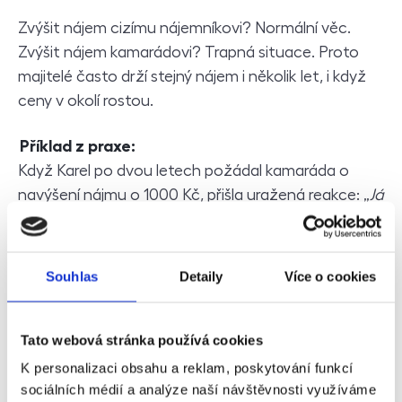
Zvýšit nájem cizímu nájemníkovi? Normální věc.
Zvýšit nájem kamarádovi? Trapná situace. Proto
majitelé často drží stejný nájem i několik let, i když
ceny v okolí rostou.
Příklad z praxe:
Když Karel po dvou letech požádal kamaráda o
navýšení nájmu o 1000 Kč, přišla uražená reakce: „
Já
se ti o byt starám, všechno tu opravuju, a ty na mě
takhle
?“ Přátelství ochladlo, a když kamarád
nakonec odešel, přestali spolu mluvit úplně.
Souhlas
Detaily
Více o cookies
Podobně problematické bývají opravy. U cizího
nájemníka jasně řeknete, co má jít za ním. U
Tato webová stránka používá cookies
kamaráda často raději přimhouříte oko a platíte vy.
K personalizaci obsahu a reklam, poskytování funkcí
sociálních médií a analýze naší návštěvnosti využíváme