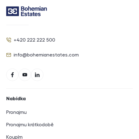
Kontakt
+420 222 222 500
Telefon
info@bohemianestates.com
E-mail
Sociální sítě
Facebook
YouTube
LinkedIn
Navigace v zápatí
Nabídka
Pronajmu
Pronajmu krátkodobě
Koupím