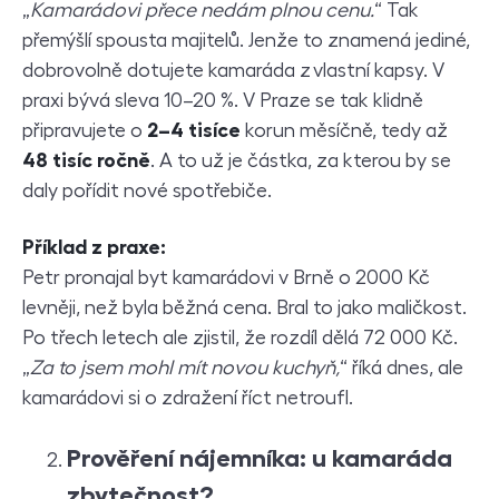
„
Kamarádovi přece nedám plnou cenu.
“ Tak
přemýšlí spousta majitelů. Jenže to znamená jediné,
dobrovolně dotujete kamaráda z vlastní kapsy. V
praxi bývá sleva 10–20 %. V Praze se tak klidně
připravujete o
2–4 tisíce
korun měsíčně, tedy až
48 tisíc ročně
. A to už je částka, za kterou by se
daly pořídit nové spotřebiče.
Příklad z praxe:
Petr pronajal byt kamarádovi v Brně o 2000 Kč
levněji, než byla běžná cena. Bral to jako maličkost.
Po třech letech ale zjistil, že rozdíl dělá 72 000 Kč.
„
Za to jsem mohl mít novou kuchyň,
“ říká dnes, ale
kamarádovi si o zdražení říct netroufl.
Prověření nájemníka: u kamaráda
zbytečnost?