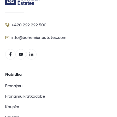
Kontakt
+420 222 222 500
Telefon
info@bohemianestates.com
E-mail
Sociální sítě
Facebook
YouTube
LinkedIn
Navigace v zápatí
Nabídka
Pronajmu
Pronajmu krátkodobě
Koupím