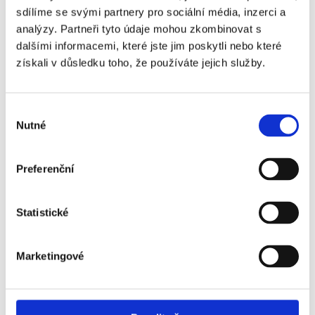
Stavba:
sdílíme se svými partnery pro sociální média, inzerci a
analýzy. Partneři tyto údaje mohou zkombinovat s
Výhody:
dalšími informacemi, které jste jim poskytli nebo které
získali v důsledku toho, že používáte jejich služby.
Projekt je již ve fázi realizace, což snižuje riziko
spojené s nedokončením.
Výběr
Nutné
souhlasu
Stále ještě dostupné dobré nabídky jednotek, ale
s menší konkurencí oproti fázi předprodeje.
Preferenční
Možnost sledovat pokrok stavby a případně
Statistické
zasáhnout do některých aspektů výstavby.
Nevýhody:
Marketingové
Možnost, že na vás nezbyde jednotka s
preferovanou dispozicí, orientací nebo výhledem.