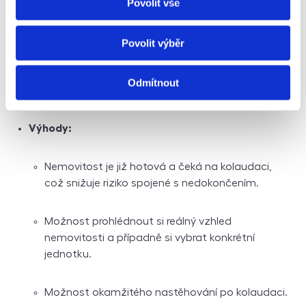
Povolit vše
Může docházet ke zpožděním ve stavbě, což
Povolit výběr
může prodloužit čekání na předání nemovitosti.
Odmítnout
Dokončená novostavba:
Výhody:
Nemovitost je již hotová a čeká na kolaudaci,
což snižuje riziko spojené s nedokončením.
Možnost prohlédnout si reálný vzhled
nemovitosti a případně si vybrat konkrétní
jednotku.
Možnost okamžitého nastěhování po kolaudaci.