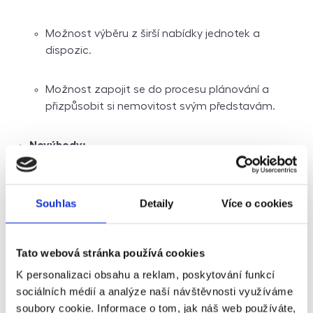
Možnost výběru z širší nabídky jednotek a
dispozic.
Možnost zapojit se do procesu plánování a
přizpůsobit si nemovitost svým představám.
Nevýhody:
Vyšší riziko, že se projekt nepodaří dokončit nebo
že nedojde k realizaci plánovaných funkcí nebo
Souhlas
Detaily
Více o cookies
vybavení.
Tato webová stránka používá cookies
Delší doba čekání na dokončení a předání
nemovitosti.
K personalizaci obsahu a reklam, poskytování funkcí
sociálních médií a analýze naší návštěvnosti využíváme
soubory cookie. Informace o tom, jak náš web používáte,