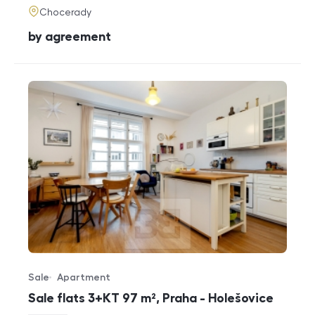
adresa
Chocerady
cena
by agreement
Sale
Apartment
Offer type
Property type
Sale flats 3+KT 97 m², Praha - Holešovice