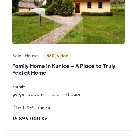
Sale
House
360° video
Offer type
Property type
Virtuální prohlídka
Family Home in Kunice – A Place to Truly
Feel at Home
rozměry
Family
disposition
funkce
garge
balcony
in a family house
adresa
st. U Stájí, Kunice
cena
15 899 000
Kč