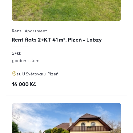
Rent
Apartment
Offer type
Property type
Rent flats 2+KT 41 m², Plzeň - Lobzy
rozměry
2+kk
disposition
funkce
garden
store
adresa
st. U Světovaru, Plzeň
cena
14 000
Kč