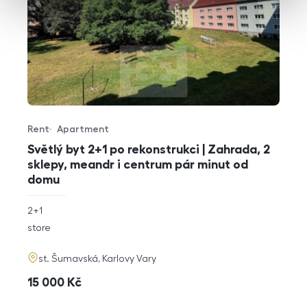
Rent
Apartment
Offer type
Property type
Světlý byt 2+1 po rekonstrukci | Zahrada, 2
sklepy, meandr i centrum pár minut od
domu
rozměry
2+1
disposition
funkce
store
adresa
st. Šumavská, Karlovy Vary
cena
15 000
Kč