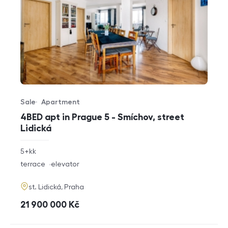
Sale
Apartment
Offer type
Property type
4BED apt in Prague 5 - Smíchov, street
Lidická
rozměry
5+kk
disposition
funkce
terrace
elevator
adresa
st. Lidická, Praha
cena
21 900 000
Kč