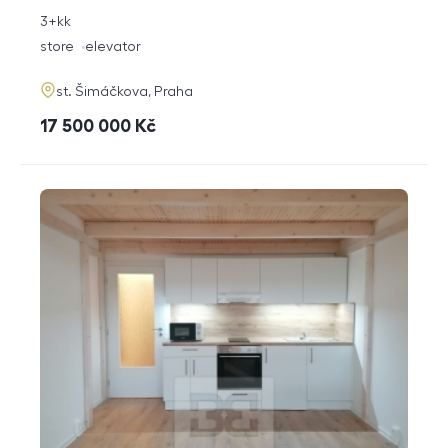
rozměry
3+kk
disposition
funkce
store
elevator
adresa
st. Šimáčkova, Praha
cena
17 500 000
Kč