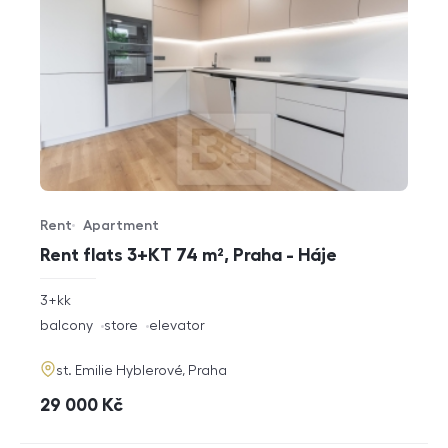
Rent
Apartment
Offer type
Property type
Rent flats 3+KT 74 m², Praha - Háje
rozměry
3+kk
disposition
funkce
balcony
store
elevator
adresa
st. Emilie Hyblerové, Praha
cena
29 000
Kč