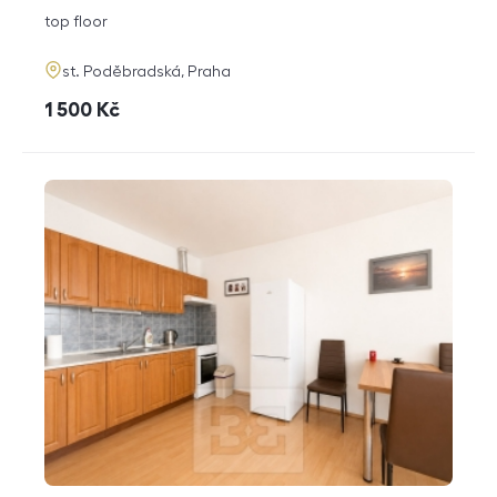
disposition
funkce
top floor
adresa
st. Poděbradská, Praha
cena
1 500
Kč