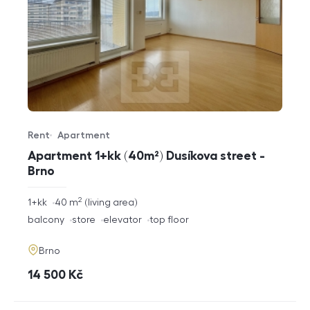
Rent
Apartment
Offer type
Property type
Apartment 1+kk (40m²) Dusíkova street -
Brno
2
rozměry
1+kk
40
m
living area
disposition
funkce
balcony
store
elevator
top floor
adresa
Brno
cena
14 500
Kč