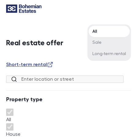
Offer type
All
Real estate offer
Sale
Long-term rental
Short-term rental
Location or street
Property type
Property type
All
House