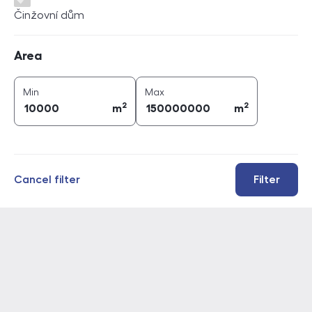
Činžovní dům
Area
Area
2
2
area (
m
)
area (
m
)
Min
Max
2
2
m
m
Cancel filter
Filter