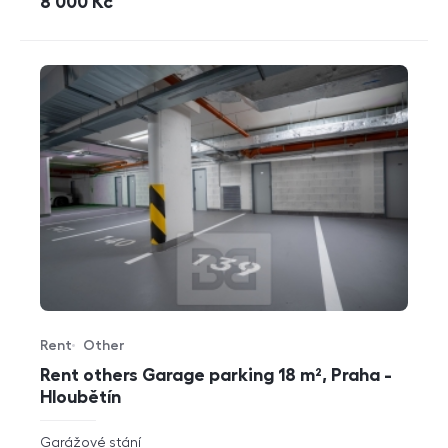
cena
8 000
Kč
Rent
Other
Offer type
Property type
Rent others Garage parking 18 m², Praha -
Hloubětín
rozměry
Garážové stání