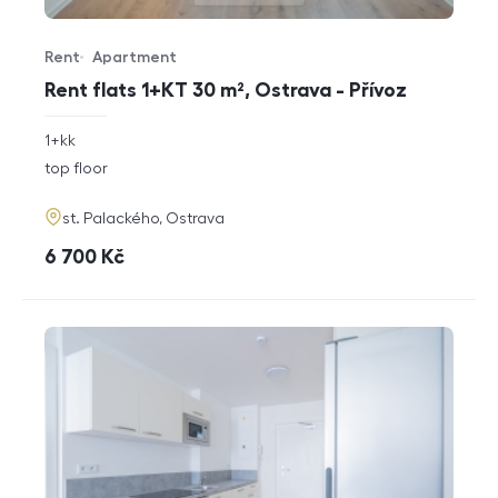
Rent
Apartment
Offer type
Property type
Rent flats 1+KT 30 m², Ostrava - Přívoz
rozměry
1+kk
disposition
funkce
top floor
adresa
st. Palackého, Ostrava
cena
6 700
Kč