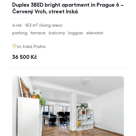
Duplex 3BED bright apartment in Prague 6 –
Červený Vrch, street Irská
2
rozměry
4+kk
153
m
living area
disposition
funkce
parking
terrace
balcony
loggias
elevator
adresa
st. Irská, Praha
cena
36 500
Kč