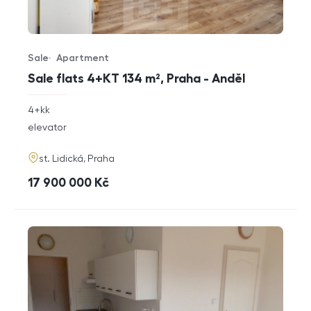
Sale
Apartment
Offer type
Property type
Sale flats 4+KT 134 m², Praha - Anděl
rozměry
4+kk
disposition
funkce
elevator
adresa
st. Lidická, Praha
cena
17 900 000
Kč