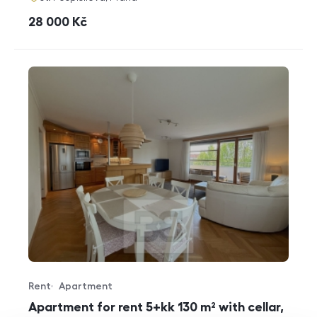
cena
28 000
Kč
Rent
Apartment
Offer type
Property type
Apartment for rent 5+kk 130 m² with cellar,