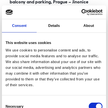
balcony and parking, Prague – Jinonice
rozměry
5+kk
disposition
funkce
parking
balcony
store
elevator
Consent
Details
About
adresa
st. Kohoutových, Praha
cena
49 000
Kč
This website uses cookies
We use cookies to personalise content and ads, to
provide social media features and to analyse our traffic.
We also share information about your use of our site with
our social media, advertising and analytics partners who
may combine it with other information that you’ve
provided to them or that they’ve collected from your use
of their services.
Consent
Necessary
Selection