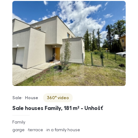
Sale
House
360° video
Offer type
Property type
Virtuální prohlídka
Sale houses Family, 181 m² - Unhošť
rozměry
Family
disposition
funkce
garge
terrace
in a family house