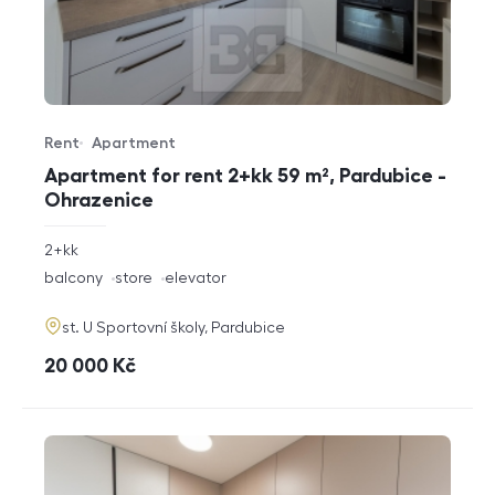
Rent
Apartment
Offer type
Property type
Apartment for rent 2+kk 59 m², Pardubice -
Ohrazenice
rozměry
2+kk
disposition
funkce
balcony
store
elevator
adresa
st. U Sportovní školy, Pardubice
cena
20 000
Kč