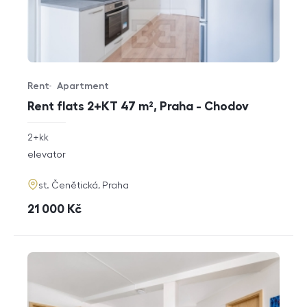
Rent
Apartment
Offer type
Property type
Rent flats 2+KT 47 m², Praha - Chodov
rozměry
2+kk
disposition
funkce
elevator
adresa
st. Čenětická, Praha
cena
21 000
Kč