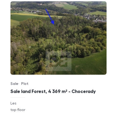
Sale
Plot
Offer type
Property type
Sale land Forest, 4 369 m² - Chocerady
rozměry
Les
disposition
funkce
top floor