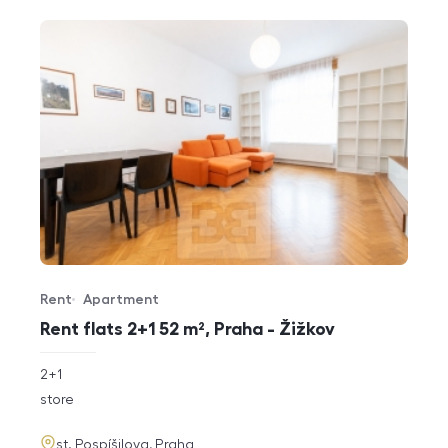
Rent
Apartment
Offer type
Property type
Rent flats 2+1 52 m², Praha - Žižkov
rozměry
2+1
disposition
funkce
store
adresa
st. Pospíšilova, Praha