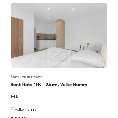
Rent
Apartment
Offer type
Property type
Rent flats 1+KT 23 m², Velké Hamry
rozměry
1+kk
disposition
funkce
adresa
Velké Hamry