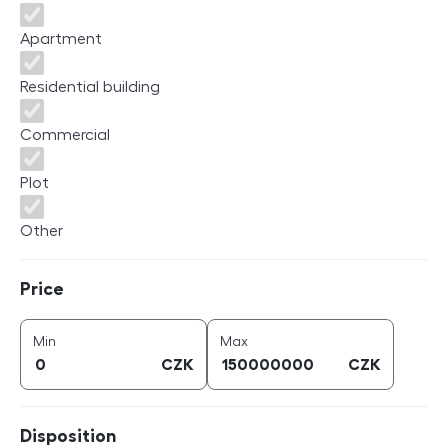
Apartment
Residential building
Commercial
Plot
Other
Price
Price
price (
CZK
)
price (
CZK
)
Min
Max
CZK
CZK
Disposition