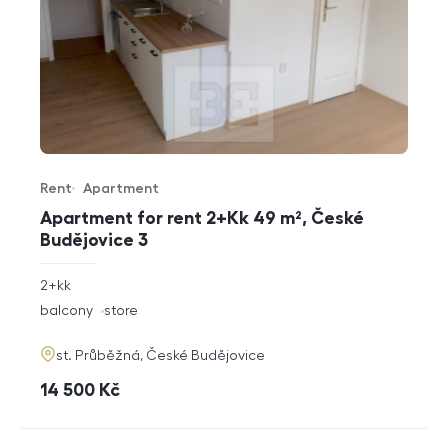
Rent
Apartment
Offer type
Property type
Apartment for rent 2+Kk 49 m², České
Budějovice 3
rozměry
2+kk
disposition
funkce
balcony
store
adresa
st. Průběžná, České Budějovice
cena
14 500
Kč