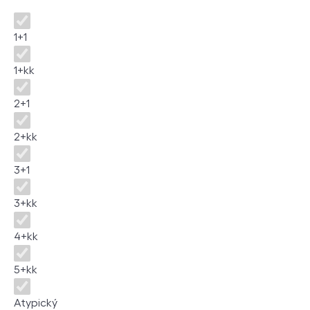
Disposition
1+1
1+kk
2+1
2+kk
3+1
3+kk
4+kk
5+kk
Atypický