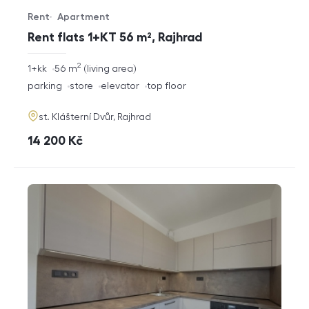
Rent
Apartment
Offer type
Property type
Rent flats 1+KT 56 m², Rajhrad
2
rozměry
1+kk
56
m
living area
disposition
funkce
parking
store
elevator
top floor
adresa
st. Klášterní Dvůr, Rajhrad
cena
14 200
Kč