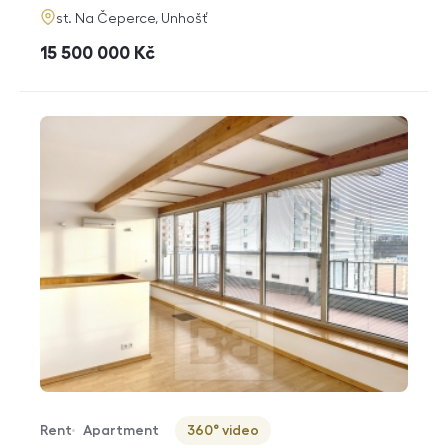
adresa
st. Na Čeperce, Unhošť
cena
15 500 000
Kč
Rent
Apartment
360° video
Offer type
Property type
Virtuální prohlídka