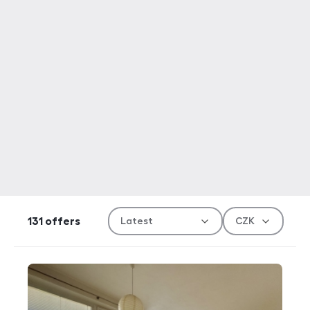
Sort 
Curr
131
offers