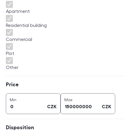
Apartment
Residential building
Commercial
Plot
Other
Price
Price
price (
CZK
)
price (
CZK
)
Min
Max
CZK
CZK
Disposition