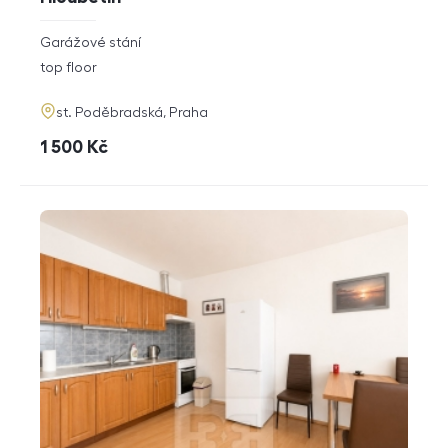
rozměry
Garážové stání
disposition
funkce
top floor
adresa
st. Poděbradská, Praha
cena
1 500
Kč