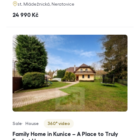
adresa
st. Mládežnická, Neratovice
cena
24 990
Kč
Sale
House
360° video
Offer type
Property type
Virtuální prohlídka
Family Home in Kunice – A Place to Truly