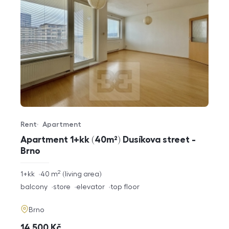
Rent
Apartment
Offer type
Property type
Apartment 1+kk (40m²) Dusíkova street -
Brno
2
rozměry
1+kk
40
m
living area
disposition
funkce
balcony
store
elevator
top floor
adresa
Brno
cena
14 500
Kč