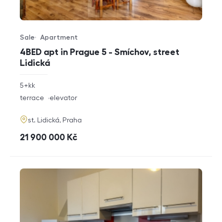
Sale
Apartment
Offer type
Property type
4BED apt in Prague 5 - Smíchov, street
Lidická
rozměry
5+kk
disposition
funkce
terrace
elevator
adresa
st. Lidická, Praha
cena
21 900 000
Kč