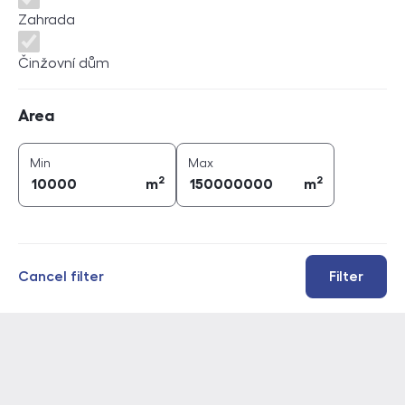
Zahrada
Činžovní dům
Area
Area
2
2
area (
m
)
area (
m
)
Min
Max
2
2
m
m
Cancel filter
Filter