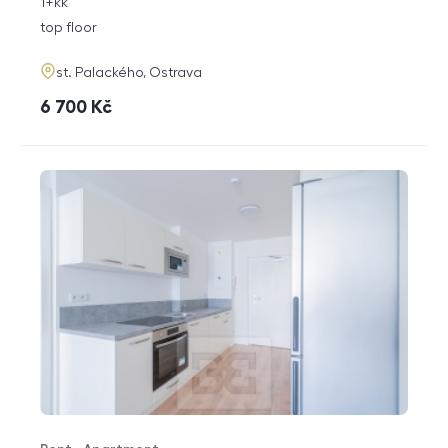
rozměry
1+kk
disposition
funkce
top floor
adresa
st. Palackého, Ostrava
cena
6 700
Kč