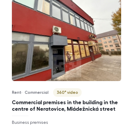
Rent
Commercial
360° video
Offer type
Property type
Virtuální prohlídka
Commercial premises in the building in the
centre of Neratovice, Mládežnická street
rozměry
Business premises
disposition
funkce