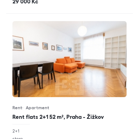
cena
29 000
Kč
Rent
Apartment
Offer type
Property type
Rent flats 2+1 52 m², Praha - Žižkov
rozměry
2+1
disposition
funkce