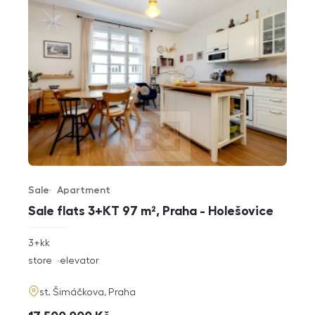
Sale
Apartment
Offer type
Property type
Sale flats 3+KT 97 m², Praha - Holešovice
rozměry
3+kk
disposition
funkce
store
elevator
adresa
st. Šimáčkova, Praha