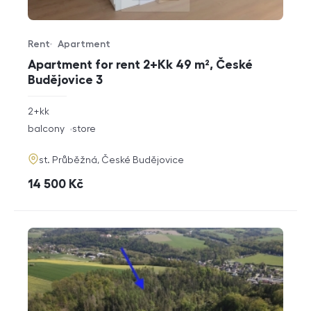
Rent
Apartment
Offer type
Property type
Apartment for rent 2+Kk 49 m², České
Budějovice 3
rozměry
2+kk
disposition
funkce
balcony
store
adresa
st. Průběžná, České Budějovice
cena
14 500
Kč