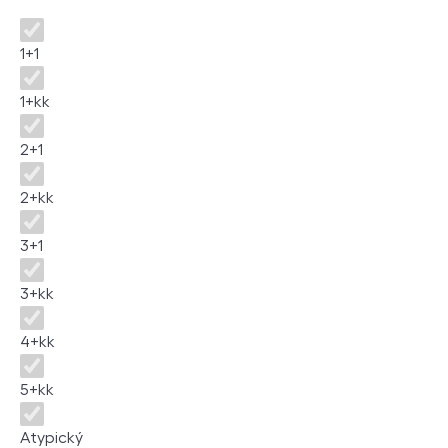
Disposition
1+1
1+kk
2+1
2+kk
3+1
3+kk
4+kk
5+kk
Atypický