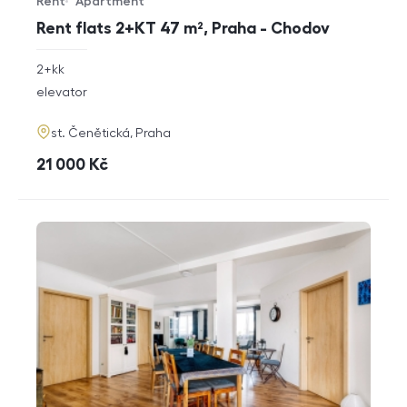
Rent
Apartment
Offer type
Property type
Rent flats 2+KT 47 m², Praha - Chodov
rozměry
2+kk
disposition
funkce
elevator
adresa
st. Čenětická, Praha
cena
21 000
Kč