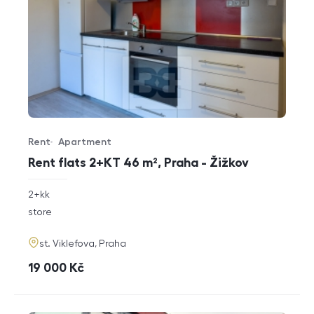
Rent
Apartment
Offer type
Property type
Rent flats 2+KT 46 m², Praha - Žižkov
rozměry
2+kk
disposition
funkce
store
adresa
st. Viklefova, Praha
cena
19 000
Kč