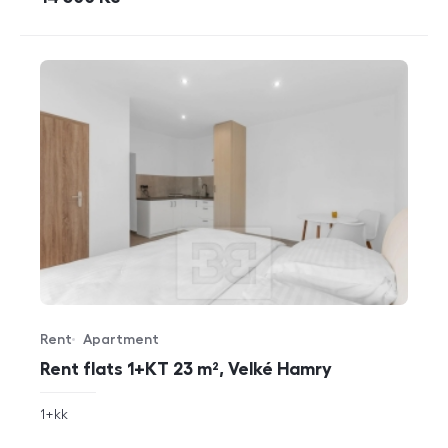
Rent
Apartment
Offer type
Property type
Rent flats 1+KT 23 m², Velké Hamry
rozměry
1+kk
disposition
funkce