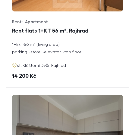
Rent
Apartment
Offer type
Property type
Rent flats 1+KT 56 m², Rajhrad
2
rozměry
1+kk
56
m
living area
disposition
funkce
parking
store
elevator
top floor
adresa
st. Klášterní Dvůr, Rajhrad
cena
14 200
Kč