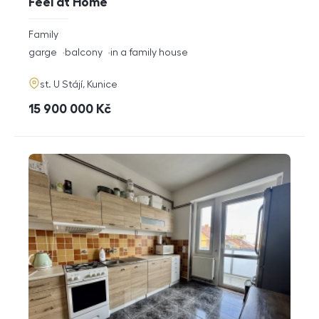
Feel at Home
rozměry
Family
disposition
funkce
garge
balcony
in a family house
adresa
st. U Stájí, Kunice
cena
15 900 000
Kč