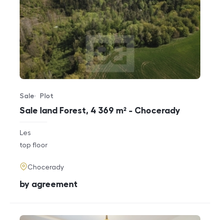
Sale
Plot
Offer type
Property type
Sale land Forest, 4 369 m² - Chocerady
rozměry
Les
disposition
funkce
top floor
adresa
Chocerady
cena
by agreement