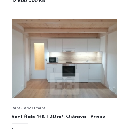
cena
17 500 000
Kč
Rent
Apartment
Offer type
Property type
Rent flats 1+KT 30 m², Ostrava - Přívoz