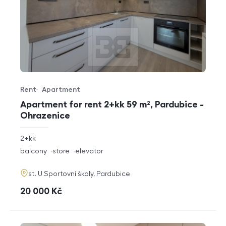
Rent
Apartment
Offer type
Property type
Apartment for rent 2+kk 59 m², Pardubice -
Ohrazenice
rozměry
2+kk
disposition
funkce
balcony
store
elevator
adresa
st. U Sportovní školy, Pardubice
cena
20 000
Kč