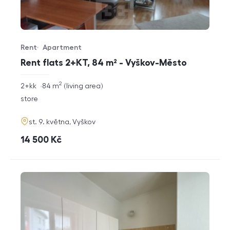
Rent
Apartment
Offer type
Property type
Rent flats 2+KT, 84 m² - Vyškov-Město
2
rozměry
2+kk
84
m
living area
disposition
funkce
store
adresa
st. 9. května, Vyškov
cena
14 500
Kč