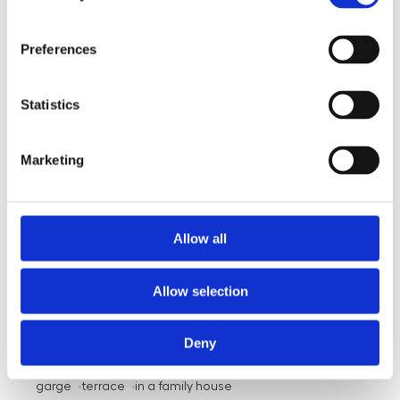
Preferences
Statistics
Marketing
Allow all
Allow selection
Sale
House
360° video
Offer type
Property type
Virtuální prohlídka
Sale houses Family, 181 m² - Unhošť
Deny
rozměry
Family
disposition
funkce
garge
terrace
in a family house