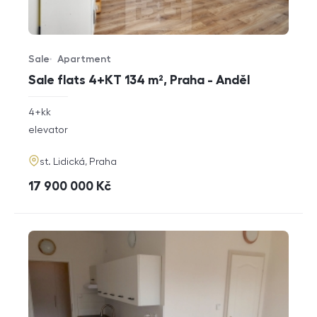
Sale
Apartment
Offer type
Property type
Sale flats 4+KT 134 m², Praha - Anděl
rozměry
4+kk
disposition
funkce
elevator
adresa
st. Lidická, Praha
cena
17 900 000
Kč