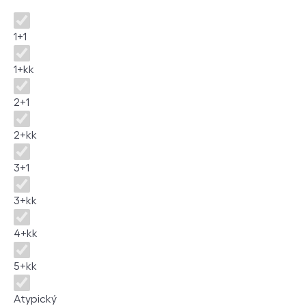
Disposition
1+1
1+kk
2+1
2+kk
3+1
3+kk
4+kk
5+kk
Atypický