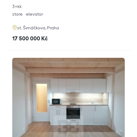
rozměry
3+kk
disposition
funkce
store
elevator
adresa
st. Šimáčkova, Praha
cena
17 500 000
Kč