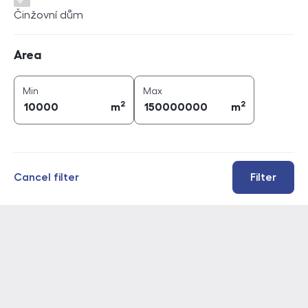
Činžovní dům
Area
Area
2
2
area (
m
)
area (
m
)
Min
Max
2
2
m
m
Cancel filter
Filter