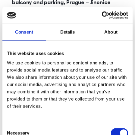
balcony and parking, Prague – Jinonice
rozměry
5+kk
disposition
funkce
parking
balcony
store
elevator
Consent
Details
About
adresa
st. Kohoutových, Praha
cena
49 000
Kč
This website uses cookies
We use cookies to personalise content and ads, to
provide social media features and to analyse our traffic.
We also share information about your use of our site with
our social media, advertising and analytics partners who
may combine it with other information that you’ve
provided to them or that they’ve collected from your use
of their services.
Consent
Necessary
Selection