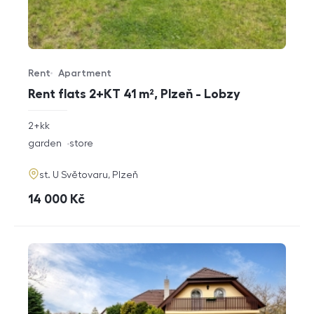
Rent
Apartment
Offer type
Property type
Rent flats 2+KT 41 m², Plzeň - Lobzy
rozměry
2+kk
disposition
funkce
garden
store
adresa
st. U Světovaru, Plzeň
cena
14 000
Kč