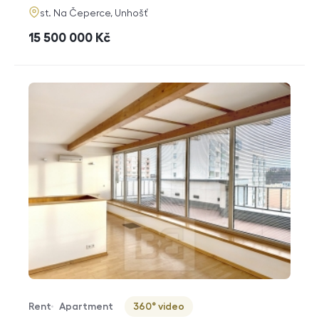
adresa
st. Na Čeperce, Unhošť
cena
15 500 000
Kč
Rent
Apartment
360° video
Offer type
Property type
Virtuální prohlídka