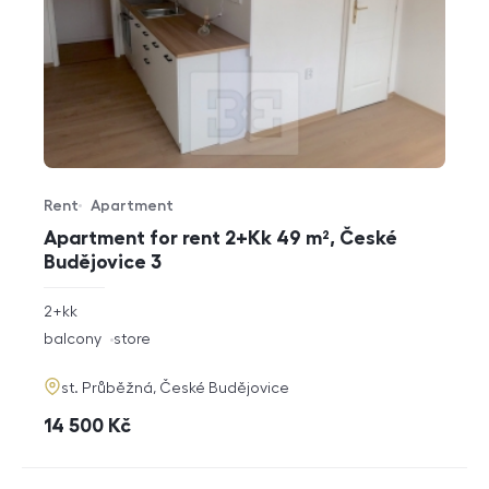
Rent
Apartment
Offer type
Property type
Apartment for rent 2+Kk 49 m², České
Budějovice 3
rozměry
2+kk
disposition
funkce
balcony
store
adresa
st. Průběžná, České Budějovice
cena
14 500
Kč