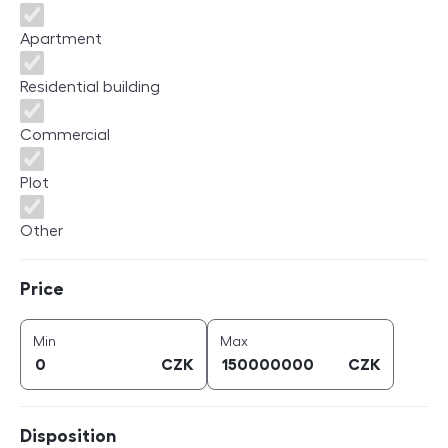
Apartment
Residential building
Commercial
Plot
Other
Price
Price
price (
CZK
)
price (
CZK
)
Min
Max
CZK
CZK
Disposition