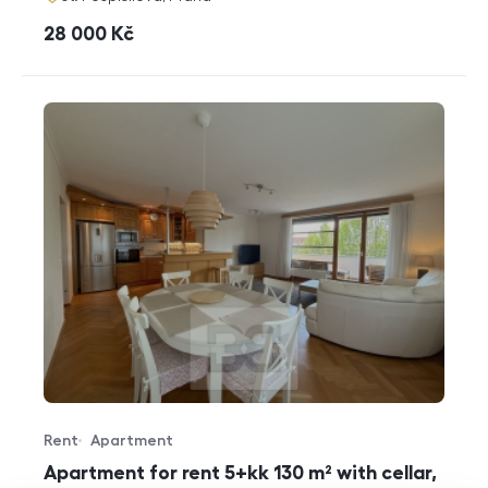
cena
28 000
Kč
Rent
Apartment
Offer type
Property type
Apartment for rent 5+kk 130 m² with cellar,