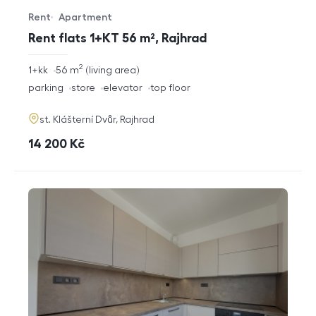
Rent
Apartment
Offer type
Property type
Rent flats 1+KT 56 m², Rajhrad
2
rozměry
1+kk
56
m
living area
disposition
funkce
parking
store
elevator
top floor
adresa
st. Klášterní Dvůr, Rajhrad
cena
14 200
Kč