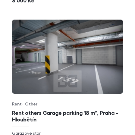
cena
8 000
Kč
Rent
Other
Offer type
Property type
Rent others Garage parking 18 m², Praha -
Hloubětín
rozměry
Garážové stání