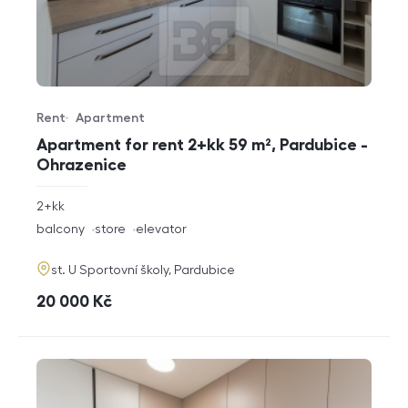
Rent
Apartment
Offer type
Property type
Apartment for rent 2+kk 59 m², Pardubice -
Ohrazenice
rozměry
2+kk
disposition
funkce
balcony
store
elevator
adresa
st. U Sportovní školy, Pardubice
cena
20 000
Kč