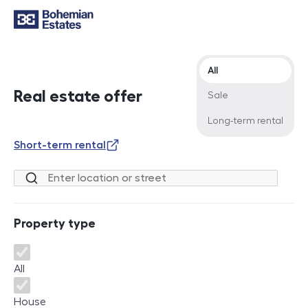
Offer type
All
Real estate offer
Sale
Long-term rental
Short-term rental
Location or street
Property type
Property type
All
House