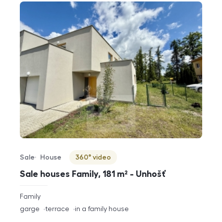
Sale
House
360° video
Offer type
Property type
Virtuální prohlídka
Sale houses Family, 181 m² - Unhošť
rozměry
Family
disposition
funkce
garge
terrace
in a family house