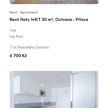
Rent
Apartment
Offer type
Property type
Rent flats 1+KT 30 m², Ostrava - Přívoz
rozměry
1+kk
disposition
funkce
top floor
adresa
st. Palackého, Ostrava
cena
6 700
Kč