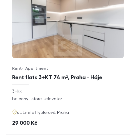
Rent
Apartment
Offer type
Property type
Rent flats 3+KT 74 m², Praha - Háje
rozměry
3+kk
disposition
funkce
balcony
store
elevator
adresa
st. Emilie Hyblerové, Praha
cena
29 000
Kč