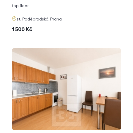
disposition
funkce
top floor
adresa
st. Poděbradská, Praha
cena
1 500
Kč