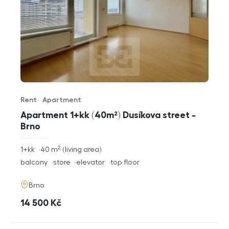
Rent
Apartment
Offer type
Property type
Apartment 1+kk (40m²) Dusíkova street -
Brno
2
rozměry
1+kk
40
m
living area
disposition
funkce
balcony
store
elevator
top floor
adresa
Brno
cena
14 500
Kč