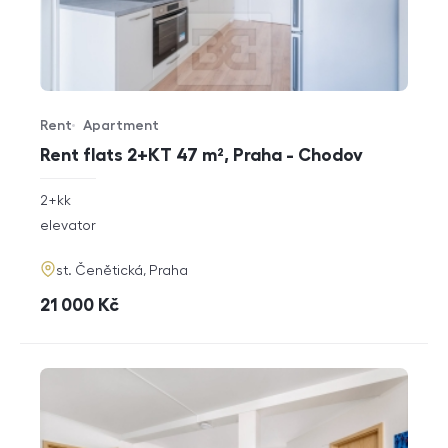
Rent
Apartment
Offer type
Property type
Rent flats 2+KT 47 m², Praha - Chodov
rozměry
2+kk
disposition
funkce
elevator
adresa
st. Čenětická, Praha
cena
21 000
Kč