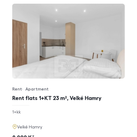
Rent
Apartment
Offer type
Property type
Rent flats 1+KT 23 m², Velké Hamry
rozměry
1+kk
disposition
funkce
adresa
Velké Hamry