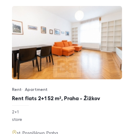
Rent
Apartment
Offer type
Property type
Rent flats 2+1 52 m², Praha - Žižkov
rozměry
2+1
disposition
funkce
store
adresa
st. Pospíšilova, Praha