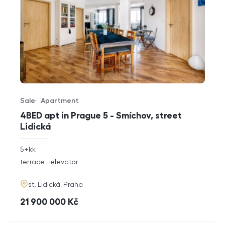
Sale
Apartment
Offer type
Property type
4BED apt in Prague 5 - Smíchov, street
Lidická
rozměry
5+kk
disposition
funkce
terrace
elevator
adresa
st. Lidická, Praha
cena
21 900 000
Kč