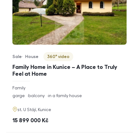
Sale
House
360° video
Offer type
Property type
Virtuální prohlídka
Family Home in Kunice – A Place to Truly
Feel at Home
rozměry
Family
disposition
funkce
garge
balcony
in a family house
adresa
st. U Stájí, Kunice
cena
15 899 000
Kč