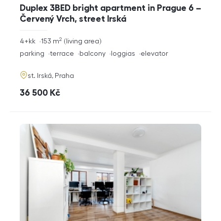
Duplex 3BED bright apartment in Prague 6 –
Červený Vrch, street Irská
2
rozměry
4+kk
153
m
living area
disposition
funkce
parking
terrace
balcony
loggias
elevator
adresa
st. Irská, Praha
cena
36 500
Kč