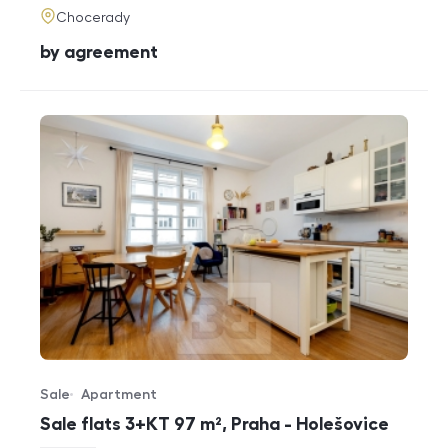
adresa
Chocerady
cena
by agreement
Sale
Apartment
Offer type
Property type
Sale flats 3+KT 97 m², Praha - Holešovice