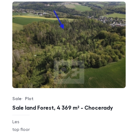
Sale
Plot
Offer type
Property type
Sale land Forest, 4 369 m² - Chocerady
rozměry
Les
disposition
funkce
top floor