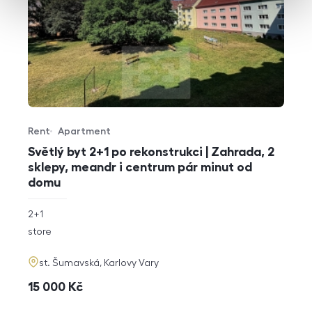
Rent
Apartment
Offer type
Property type
Světlý byt 2+1 po rekonstrukci | Zahrada, 2
sklepy, meandr i centrum pár minut od
domu
rozměry
2+1
disposition
funkce
store
adresa
st. Šumavská, Karlovy Vary
cena
15 000
Kč