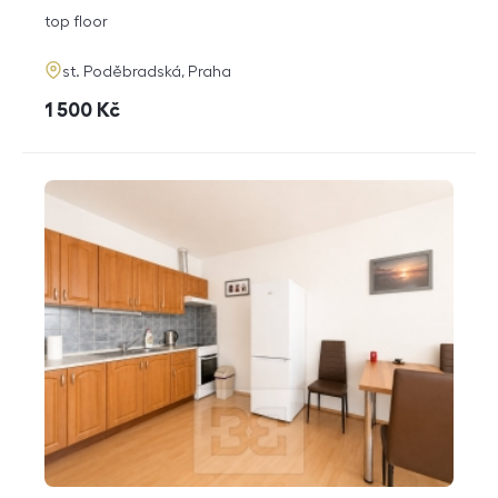
disposition
funkce
top floor
adresa
st. Poděbradská, Praha
cena
1 500
Kč