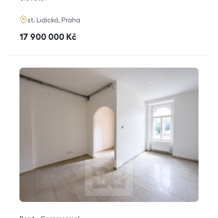
adresa
st. Lidická, Praha
cena
17 900 000
Kč