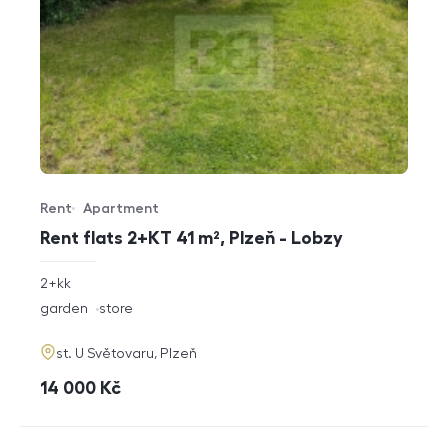
Rent
Apartment
Offer type
Property type
Rent flats 2+KT 41 m², Plzeň - Lobzy
rozměry
2+kk
disposition
funkce
garden
store
adresa
st. U Světovaru, Plzeň
cena
14 000
Kč