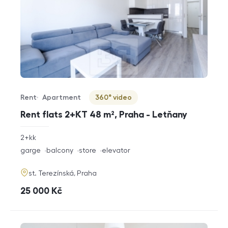
Rent
Apartment
360° video
Offer type
Property type
Virtuální prohlídka
Rent flats 2+KT 48 m², Praha - Letňany
rozměry
2+kk
disposition
funkce
garge
balcony
store
elevator
adresa
st. Terezínská, Praha
cena
25 000
Kč