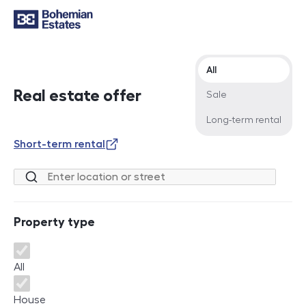
Offer type
All
Real estate offer
Sale
Long-term rental
Short-term rental
Location or street
Property type
Property type
All
House