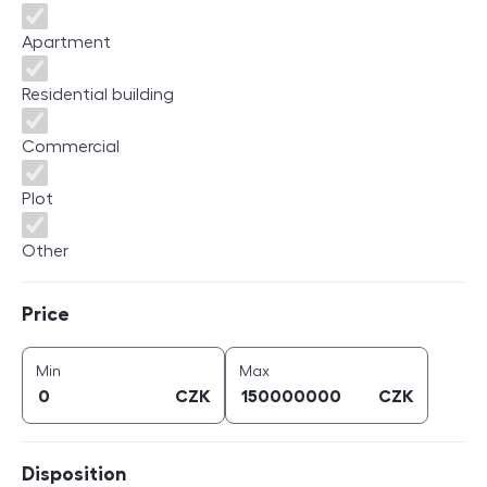
Apartment
Residential building
Commercial
Plot
Other
Price
Price
price (
CZK
)
price (
CZK
)
Min
Max
CZK
CZK
Disposition