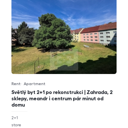
Rent
Apartment
Offer type
Property type
Světlý byt 2+1 po rekonstrukci | Zahrada, 2
sklepy, meandr i centrum pár minut od
domu
rozměry
2+1
disposition
funkce
store