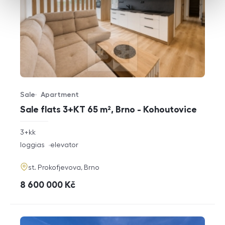
Sale
Apartment
Offer type
Property type
Sale flats 3+KT 65 m², Brno - Kohoutovice
rozměry
3+kk
disposition
funkce
loggias
elevator
adresa
st. Prokofjevova, Brno
cena
8 600 000
Kč