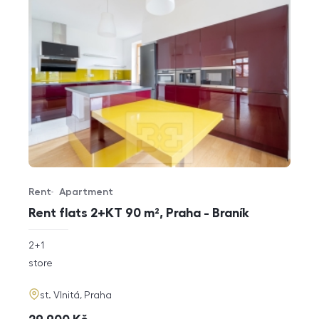
Rent
Apartment
Offer type
Property type
Rent flats 2+KT 90 m², Praha - Braník
rozměry
2+1
disposition
funkce
store
adresa
st. Vlnitá, Praha