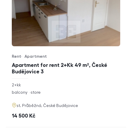
Rent
Apartment
Offer type
Property type
Apartment for rent 2+Kk 49 m², České
Budějovice 3
rozměry
2+kk
disposition
funkce
balcony
store
adresa
st. Průběžná, České Budějovice
cena
14 500
Kč