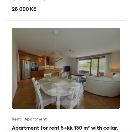
cena
28 000
Kč
Rent
Apartment
Offer type
Property type
Apartment for rent 5+kk 130 m² with cellar,