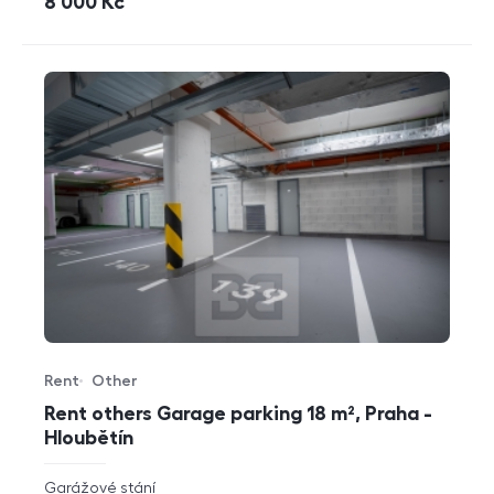
cena
8 000
Kč
Rent
Other
Offer type
Property type
Rent others Garage parking 18 m², Praha -
Hloubětín
rozměry
Garážové stání