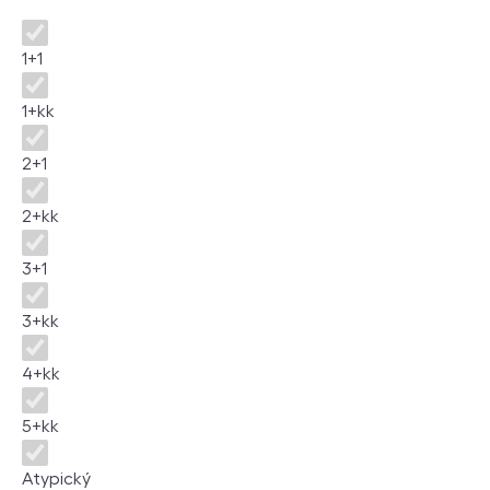
Disposition
1+1
1+kk
2+1
2+kk
3+1
3+kk
4+kk
5+kk
Atypický