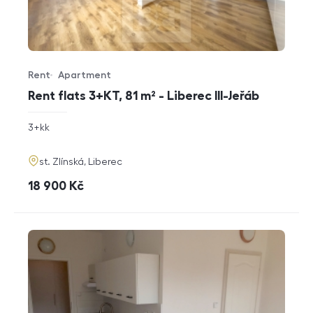
Rent
Apartment
Offer type
Property type
Rent flats 3+KT, 81 m² - Liberec III-Jeřáb
rozměry
3+kk
disposition
funkce
adresa
st. Zlínská, Liberec
cena
18 900
Kč