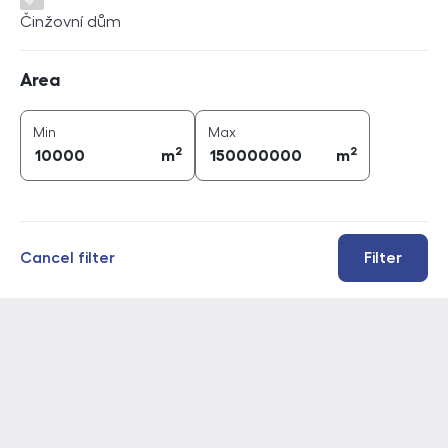
Činžovní dům
Area
Area
2
2
area (
m
)
area (
m
)
Min
Max
2
2
m
m
Cancel filter
Filter