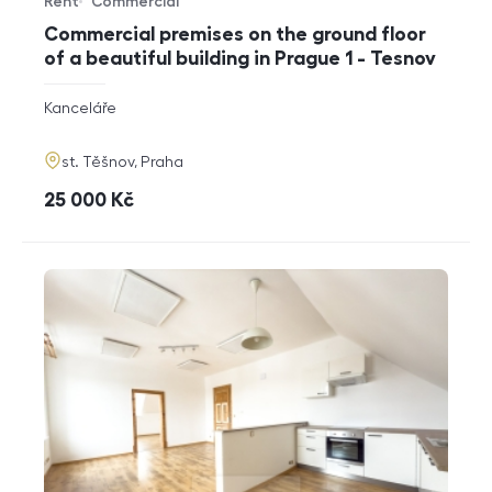
Rent
Commercial
Offer type
Property type
Commercial premises on the ground floor
of a beautiful building in Prague 1 - Tesnov
rozměry
Kanceláře
disposition
funkce
adresa
st. Těšnov, Praha
cena
25 000
Kč