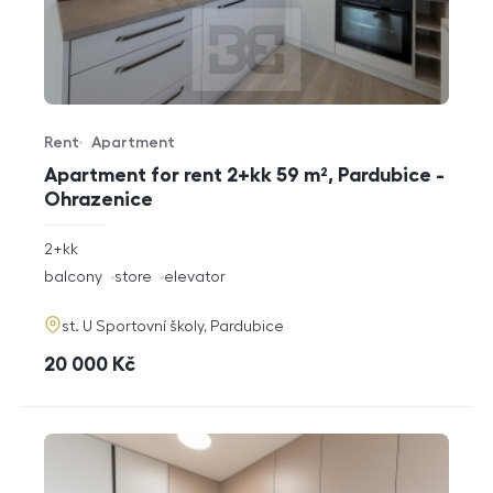
Rent
Apartment
Offer type
Property type
Apartment for rent 2+kk 59 m², Pardubice -
Ohrazenice
rozměry
2+kk
disposition
funkce
balcony
store
elevator
adresa
st. U Sportovní školy, Pardubice
cena
20 000
Kč