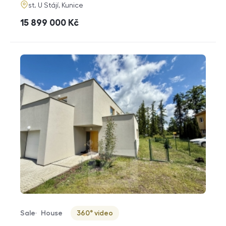
adresa
st. U Stájí, Kunice
cena
15 899 000
Kč
Sale
House
360° video
Offer type
Property type
Virtuální prohlídka