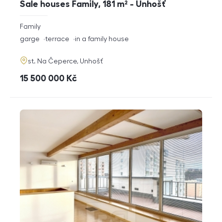
Sale houses Family, 181 m² - Unhošť
rozměry
Family
disposition
funkce
garge
terrace
in a family house
adresa
st. Na Čeperce, Unhošť
cena
15 500 000
Kč