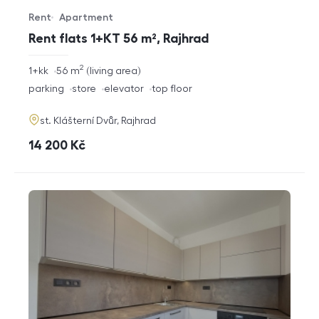
Rent
Apartment
Offer type
Property type
Rent flats 1+KT 56 m², Rajhrad
2
rozměry
1+kk
56
m
living area
disposition
funkce
parking
store
elevator
top floor
adresa
st. Klášterní Dvůr, Rajhrad
cena
14 200
Kč