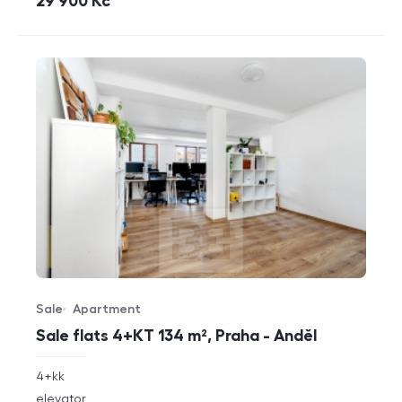
cena
29 900
Kč
Sale
Apartment
Offer type
Property type
Sale flats 4+KT 134 m², Praha - Anděl
rozměry
4+kk
disposition
funkce
elevator