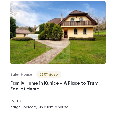
Sale
House
360° video
Offer type
Property type
Virtuální prohlídka
Family Home in Kunice – A Place to Truly
Feel at Home
rozměry
Family
disposition
funkce
garge
balcony
in a family house