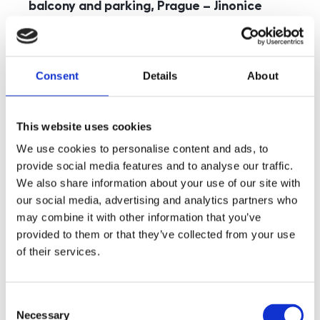
balcony and parking, Prague – Jinonice
rozměry
5+kk
disposition
funkce
parking
balcony
store
elevator
Consent
Details
About
adresa
st. Kohoutových, Praha
cena
49 000
Kč
This website uses cookies
We use cookies to personalise content and ads, to
provide social media features and to analyse our traffic.
We also share information about your use of our site with
our social media, advertising and analytics partners who
may combine it with other information that you’ve
provided to them or that they’ve collected from your use
of their services.
Consent
Necessary
Selection