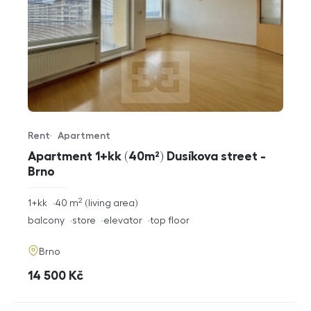
Rent
Apartment
Offer type
Property type
Apartment 1+kk (40m²) Dusíkova street -
Brno
2
rozměry
1+kk
40
m
living area
disposition
funkce
balcony
store
elevator
top floor
adresa
Brno
cena
14 500
Kč