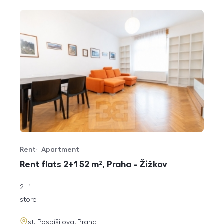
Rent
Apartment
Offer type
Property type
Rent flats 2+1 52 m², Praha - Žižkov
rozměry
2+1
disposition
funkce
store
adresa
st. Pospíšilova, Praha