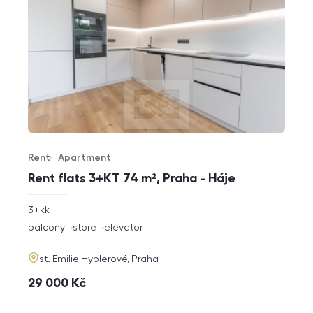
Rent
Apartment
Offer type
Property type
Rent flats 3+KT 74 m², Praha - Háje
rozměry
3+kk
disposition
funkce
balcony
store
elevator
adresa
st. Emilie Hyblerové, Praha
cena
29 000
Kč