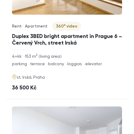
Rent
Apartment
360° video
Offer type
Property type
Virtuální prohlídka
Duplex 3BED bright apartment in Prague 6 –
Červený Vrch, street Irská
2
rozměry
4+kk
153
m
living area
disposition
funkce
parking
terrace
balcony
loggias
elevator
adresa
st. Irská, Praha
cena
36 500
Kč