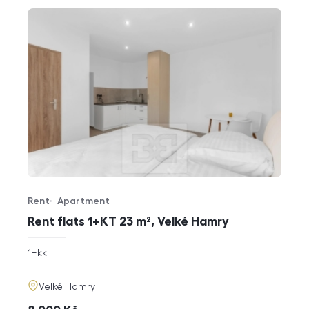
Rent
Apartment
Offer type
Property type
Rent flats 1+KT 23 m², Velké Hamry
rozměry
1+kk
disposition
funkce
adresa
Velké Hamry