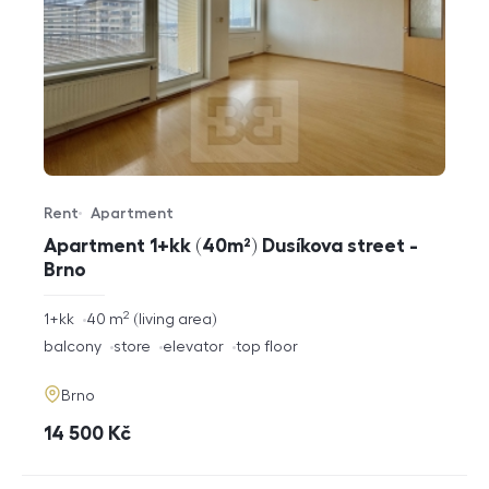
Rent
Apartment
Offer type
Property type
Apartment 1+kk (40m²) Dusíkova street -
Brno
2
rozměry
1+kk
40
m
living area
disposition
funkce
balcony
store
elevator
top floor
adresa
Brno
cena
14 500
Kč