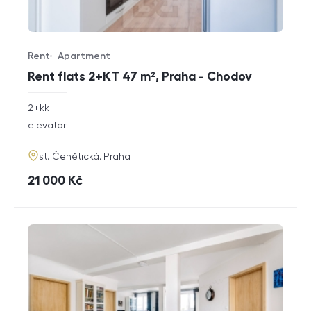
Rent
Apartment
Offer type
Property type
Rent flats 2+KT 47 m², Praha - Chodov
rozměry
2+kk
disposition
funkce
elevator
adresa
st. Čenětická, Praha
cena
21 000
Kč