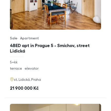
Sale
Apartment
Offer type
Property type
4BED apt in Prague 5 - Smíchov, street
Lidická
rozměry
5+kk
disposition
funkce
terrace
elevator
adresa
st. Lidická, Praha
cena
21 900 000
Kč