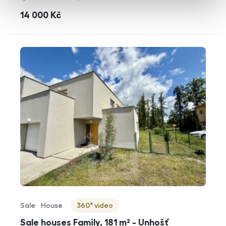
cena
14 000
Kč
Sale
House
360° video
Offer type
Property type
Virtuální prohlídka
Sale houses Family, 181 m² - Unhošť