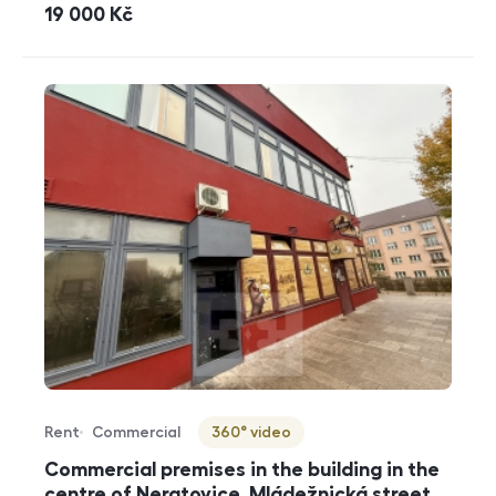
cena
19 000
Kč
Rent
Commercial
360° video
Offer type
Property type
Virtuální prohlídka
Commercial premises in the building in the
centre of Neratovice, Mládežnická street