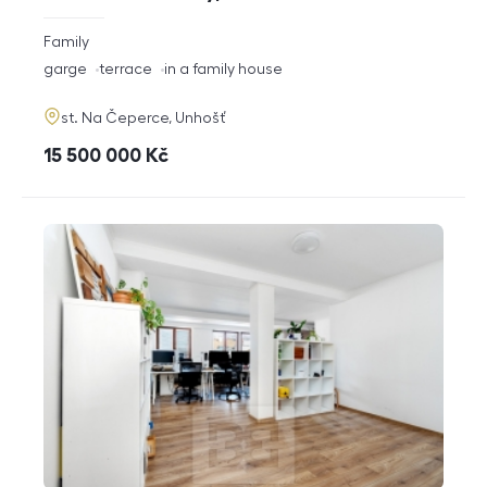
rozměry
Family
disposition
funkce
garge
terrace
in a family house
adresa
st. Na Čeperce, Unhošť
cena
15 500 000
Kč