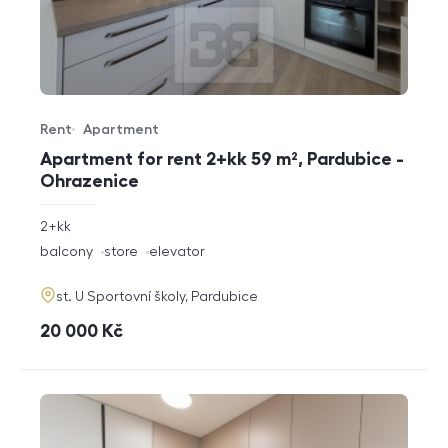
Rent
Apartment
Offer type
Property type
Apartment for rent 2+kk 59 m², Pardubice -
Ohrazenice
rozměry
2+kk
disposition
funkce
balcony
store
elevator
adresa
st. U Sportovní školy, Pardubice
cena
20 000
Kč