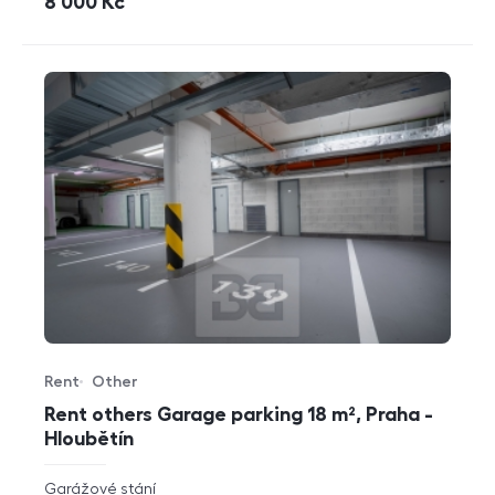
cena
8 000
Kč
Rent
Other
Offer type
Property type
Rent others Garage parking 18 m², Praha -
Hloubětín
rozměry
Garážové stání