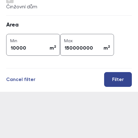
Činžovní dům
Area
Area
2
2
area (
m
)
area (
m
)
Min
Max
2
2
m
m
Cancel filter
Filter