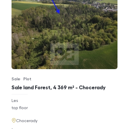
Sale
Plot
Offer type
Property type
Sale land Forest, 4 369 m² - Chocerady
rozměry
Les
disposition
funkce
top floor
adresa
Chocerady