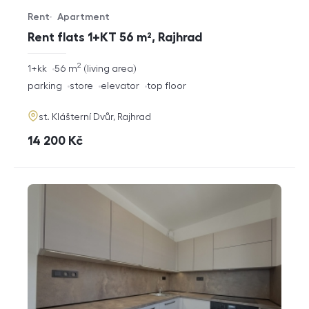
Rent
Apartment
Offer type
Property type
Rent flats 1+KT 56 m², Rajhrad
2
rozměry
1+kk
56
m
living area
disposition
funkce
parking
store
elevator
top floor
adresa
st. Klášterní Dvůr, Rajhrad
cena
14 200
Kč