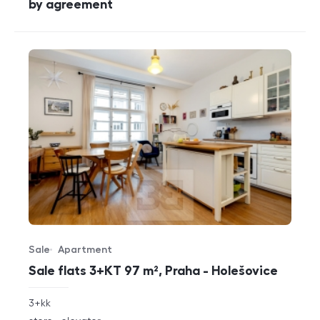
cena
by agreement
Sale
Apartment
Offer type
Property type
Sale flats 3+KT 97 m², Praha - Holešovice
rozměry
3+kk
disposition