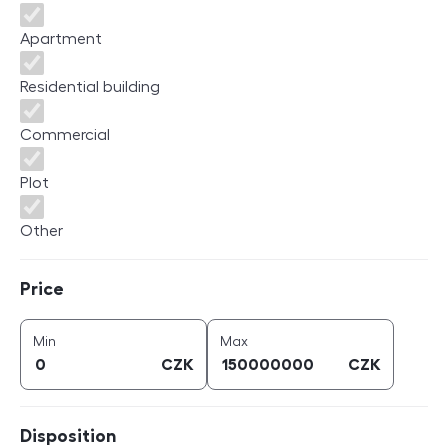
Apartment
Residential building
Commercial
Plot
Other
Price
Price
price (
CZK
)
price (
CZK
)
Min
Max
CZK
CZK
Disposition