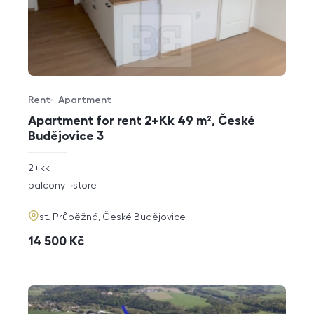
Rent
Apartment
Offer type
Property type
Apartment for rent 2+Kk 49 m², České
Budějovice 3
rozměry
2+kk
disposition
funkce
balcony
store
adresa
st. Průběžná, České Budějovice
cena
14 500
Kč