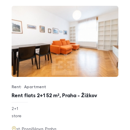
Rent
Apartment
Offer type
Property type
Rent flats 2+1 52 m², Praha - Žižkov
rozměry
2+1
disposition
funkce
store
adresa
st. Pospíšilova, Praha