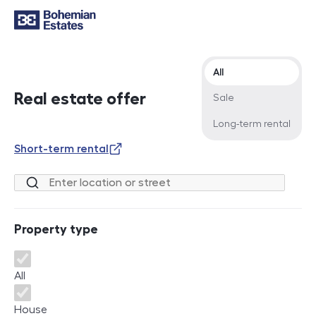
Offer type
All
Real estate offer
Sale
Long-term rental
Short-term rental
Location or street
Property type
Property type
All
House