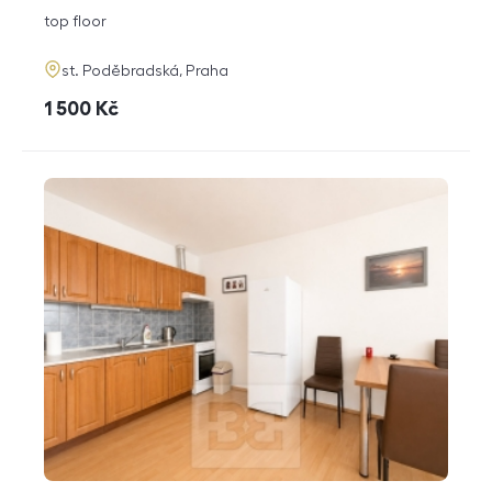
disposition
funkce
top floor
adresa
st. Poděbradská, Praha
cena
1 500
Kč