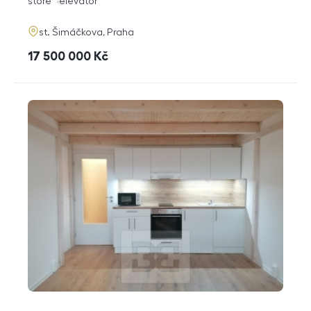
funkce
store
elevator
adresa
st. Šimáčkova, Praha
cena
17 500 000
Kč