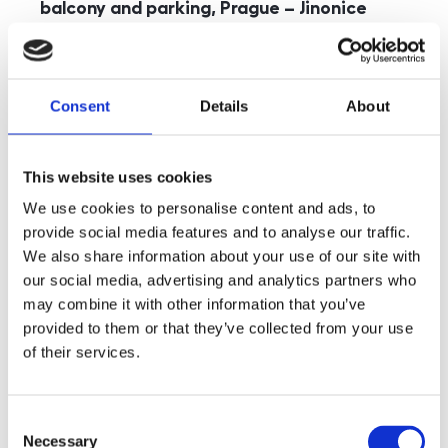
balcony and parking, Prague – Jinonice
rozměry
5+kk
disposition
funkce
parking
balcony
store
elevator
Consent
Details
About
adresa
st. Kohoutových, Praha
cena
49 000
Kč
This website uses cookies
We use cookies to personalise content and ads, to
provide social media features and to analyse our traffic.
We also share information about your use of our site with
our social media, advertising and analytics partners who
may combine it with other information that you’ve
provided to them or that they’ve collected from your use
of their services.
Consent
Necessary
Selection