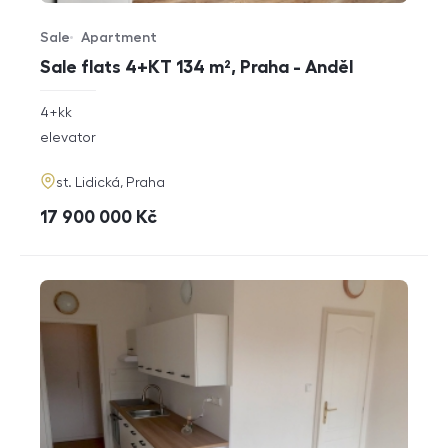
Sale
Apartment
Offer type
Property type
Sale flats 4+KT 134 m², Praha - Anděl
rozměry
4+kk
disposition
funkce
elevator
adresa
st. Lidická, Praha
cena
17 900 000
Kč