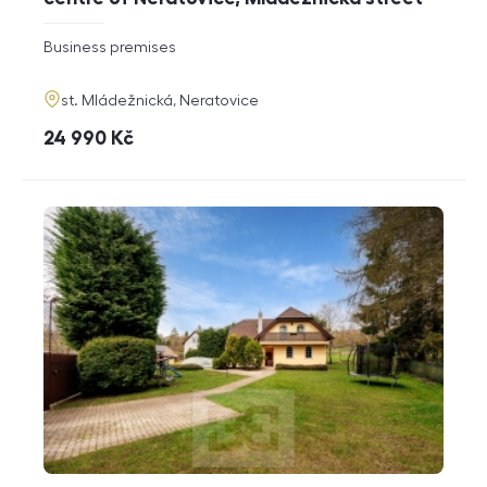
rozměry
Business premises
disposition
funkce
adresa
st. Mládežnická, Neratovice
cena
24 990
Kč