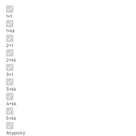
Disposition
1+1
1+kk
2+1
2+kk
3+1
3+kk
4+kk
5+kk
Atypický