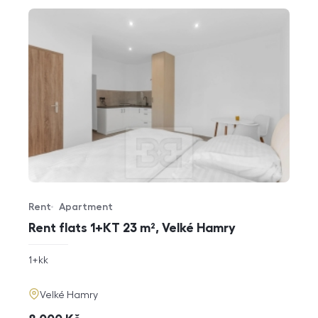
Rent
Apartment
Offer type
Property type
Rent flats 1+KT 23 m², Velké Hamry
rozměry
1+kk
disposition
funkce
adresa
Velké Hamry