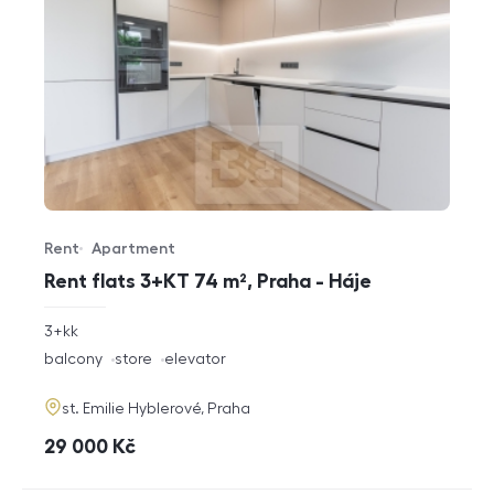
Rent
Apartment
Offer type
Property type
Rent flats 3+KT 74 m², Praha - Háje
rozměry
3+kk
disposition
funkce
balcony
store
elevator
adresa
st. Emilie Hyblerové, Praha
cena
29 000
Kč