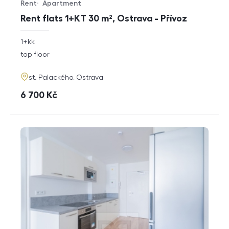
Rent
Apartment
Offer type
Property type
Rent flats 1+KT 30 m², Ostrava - Přívoz
rozměry
1+kk
disposition
funkce
top floor
adresa
st. Palackého, Ostrava
cena
6 700
Kč