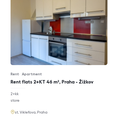
Rent
Apartment
Offer type
Property type
Rent flats 2+KT 46 m², Praha - Žižkov
rozměry
2+kk
disposition
funkce
store
adresa
st. Viklefova, Praha