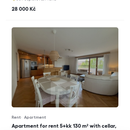
cena
28 000
Kč
Rent
Apartment
Offer type
Property type
Apartment for rent 5+kk 130 m² with cellar,