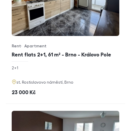
Rent
Apartment
Offer type
Property type
Rent flats 2+1, 61 m² - Brno - Královo Pole
rozměry
2+1
disposition
funkce
adresa
st. Rostislavovo náměstí, Brno
cena
23 000
Kč