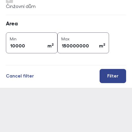
Činžovní dům
Area
Area
2
2
area (
m
)
area (
m
)
Min
Max
2
2
m
m
Cancel filter
Filter