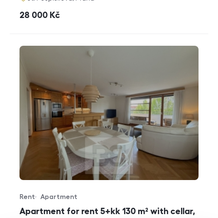
cena
28 000
Kč
Rent
Apartment
Offer type
Property type
Apartment for rent 5+kk 130 m² with cellar,