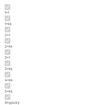
Disposition
1+1
1+kk
2+1
2+kk
3+1
3+kk
4+kk
5+kk
Atypický