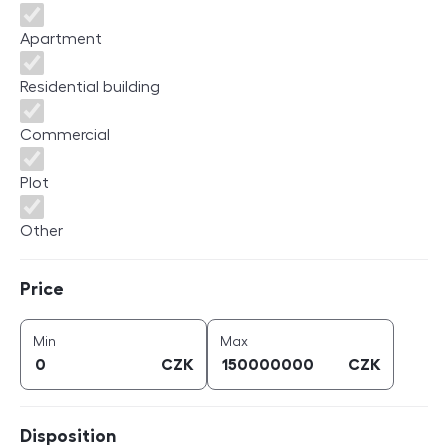
Apartment
Residential building
Commercial
Plot
Other
Price
Price
price (
CZK
)
price (
CZK
)
Min
Max
CZK
CZK
Disposition