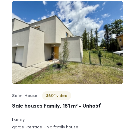
Sale
House
360° video
Offer type
Property type
Virtuální prohlídka
Sale houses Family, 181 m² - Unhošť
rozměry
Family
disposition
funkce
garge
terrace
in a family house