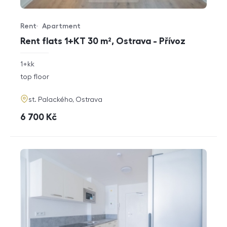
Rent
Apartment
Offer type
Property type
Rent flats 1+KT 30 m², Ostrava - Přívoz
rozměry
1+kk
disposition
funkce
top floor
adresa
st. Palackého, Ostrava
cena
6 700
Kč