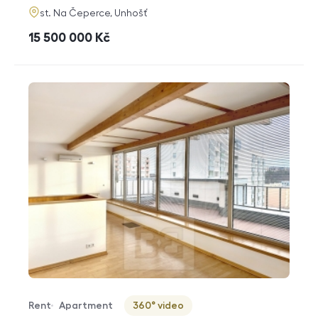
adresa
st. Na Čeperce, Unhošť
cena
15 500 000
Kč
Rent
Apartment
360° video
Offer type
Property type
Virtuální prohlídka