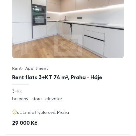
Rent
Apartment
Offer type
Property type
Rent flats 3+KT 74 m², Praha - Háje
rozměry
3+kk
disposition
funkce
balcony
store
elevator
adresa
st. Emilie Hyblerové, Praha
cena
29 000
Kč