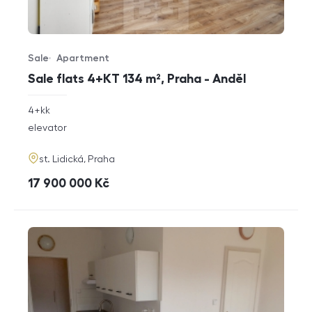
Sale
Apartment
Offer type
Property type
Sale flats 4+KT 134 m², Praha - Anděl
rozměry
4+kk
disposition
funkce
elevator
adresa
st. Lidická, Praha
cena
17 900 000
Kč