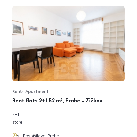
Rent
Apartment
Offer type
Property type
Rent flats 2+1 52 m², Praha - Žižkov
rozměry
2+1
disposition
funkce
store
adresa
st. Pospíšilova, Praha