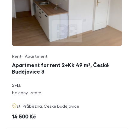
Rent
Apartment
Offer type
Property type
Apartment for rent 2+Kk 49 m², České
Budějovice 3
rozměry
2+kk
disposition
funkce
balcony
store
adresa
st. Průběžná, České Budějovice
cena
14 500
Kč