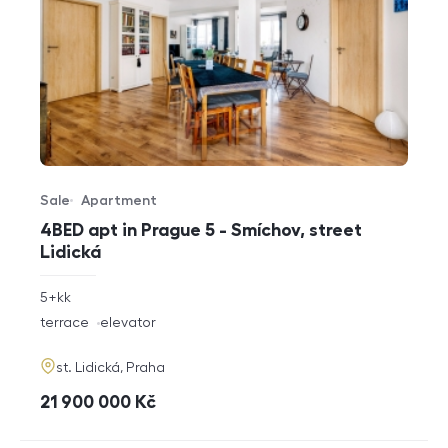
Sale
Apartment
Offer type
Property type
4BED apt in Prague 5 - Smíchov, street
Lidická
rozměry
5+kk
disposition
funkce
terrace
elevator
adresa
st. Lidická, Praha
cena
21 900 000
Kč