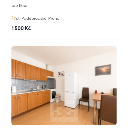
disposition
funkce
top floor
adresa
st. Poděbradská, Praha
cena
1 500
Kč