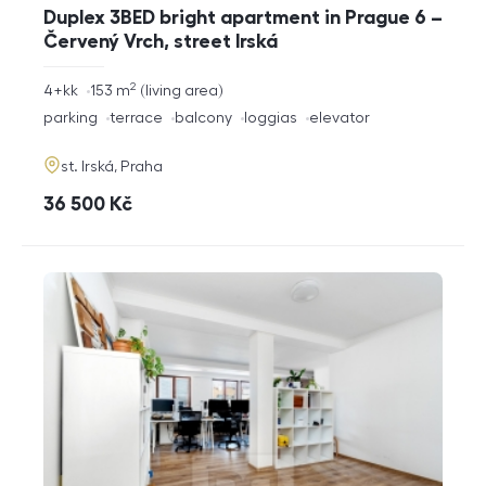
Duplex 3BED bright apartment in Prague 6 –
Červený Vrch, street Irská
2
rozměry
4+kk
153
m
living area
disposition
funkce
parking
terrace
balcony
loggias
elevator
adresa
st. Irská, Praha
cena
36 500
Kč