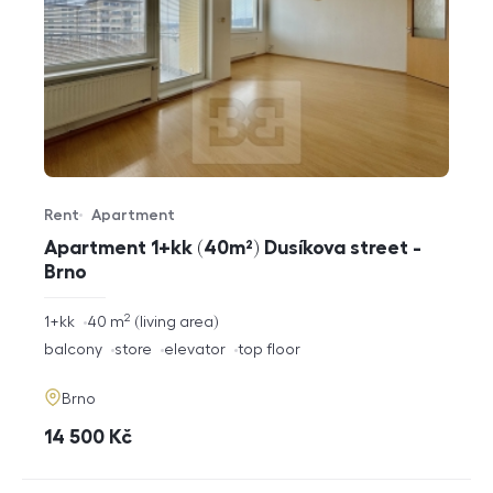
Rent
Apartment
Offer type
Property type
Apartment 1+kk (40m²) Dusíkova street -
Brno
2
rozměry
1+kk
40
m
living area
disposition
funkce
balcony
store
elevator
top floor
adresa
Brno
cena
14 500
Kč