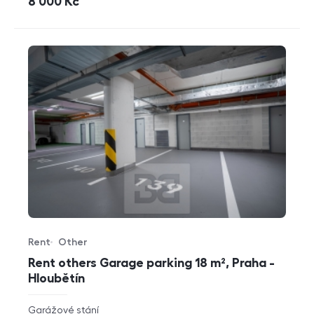
cena
8 000
Kč
Rent
Other
Offer type
Property type
Rent others Garage parking 18 m², Praha -
Hloubětín
rozměry
Garážové stání