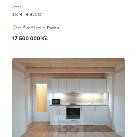
rozměry
3+kk
disposition
funkce
store
elevator
adresa
st. Šimáčkova, Praha
cena
17 500 000
Kč