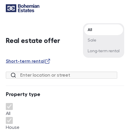
Offer type
All
Real estate offer
Sale
Long-term rental
Short-term rental
Location or street
Property type
Property type
All
House