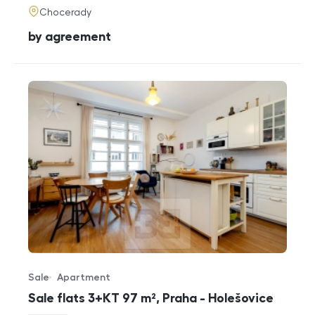
adresa
Chocerady
cena
by agreement
Sale
Apartment
Offer type
Property type
Sale flats 3+KT 97 m², Praha - Holešovice