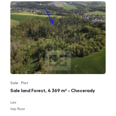
Sale
Plot
Offer type
Property type
Sale land Forest, 4 369 m² - Chocerady
rozměry
Les
disposition
funkce
top floor