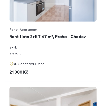
Rent
Apartment
Offer type
Property type
Rent flats 2+KT 47 m², Praha - Chodov
rozměry
2+kk
disposition
funkce
elevator
adresa
st. Čenětická, Praha
cena
21 000
Kč