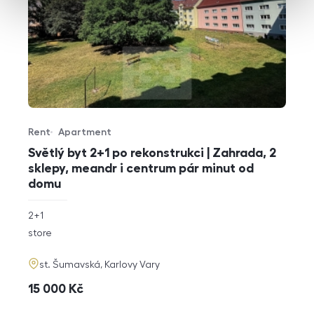
Rent
Apartment
Offer type
Property type
Světlý byt 2+1 po rekonstrukci | Zahrada, 2
sklepy, meandr i centrum pár minut od
domu
rozměry
2+1
disposition
funkce
store
adresa
st. Šumavská, Karlovy Vary
cena
15 000
Kč