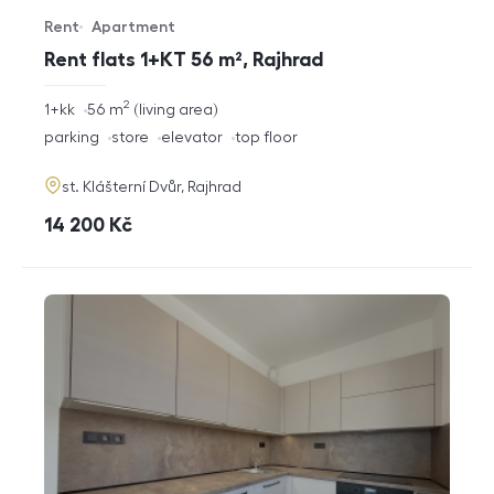
Rent
Apartment
Offer type
Property type
Rent flats 1+KT 56 m², Rajhrad
2
rozměry
1+kk
56
m
living area
disposition
funkce
parking
store
elevator
top floor
adresa
st. Klášterní Dvůr, Rajhrad
cena
14 200
Kč