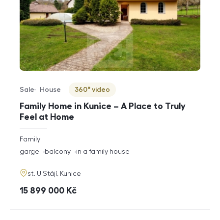
Sale
House
360° video
Offer type
Property type
Virtuální prohlídka
Family Home in Kunice – A Place to Truly
Feel at Home
rozměry
Family
disposition
funkce
garge
balcony
in a family house
adresa
st. U Stájí, Kunice
cena
15 899 000
Kč