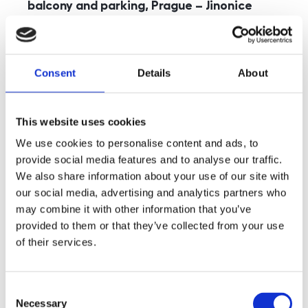
balcony and parking, Prague – Jinonice
rozměry
5+kk
disposition
funkce
parking
balcony
store
elevator
Consent
Details
About
adresa
st. Kohoutových, Praha
cena
49 000
Kč
This website uses cookies
We use cookies to personalise content and ads, to
provide social media features and to analyse our traffic.
We also share information about your use of our site with
our social media, advertising and analytics partners who
may combine it with other information that you’ve
provided to them or that they’ve collected from your use
of their services.
Consent
Necessary
Selection