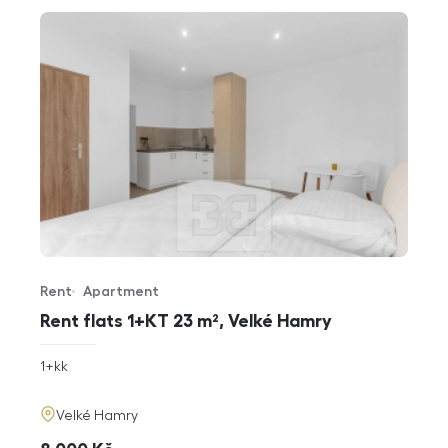
Rent
Apartment
Offer type
Property type
Rent flats 1+KT 23 m², Velké Hamry
rozměry
1+kk
disposition
funkce
adresa
Velké Hamry