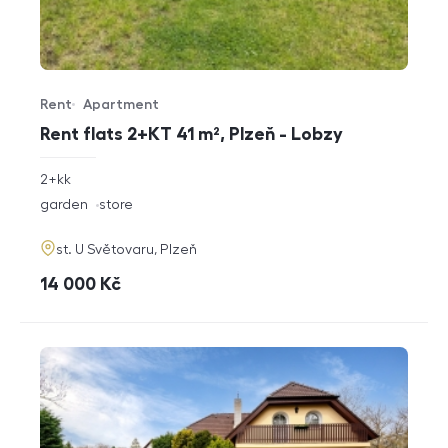
Rent
Apartment
Offer type
Property type
Rent flats 2+KT 41 m², Plzeň - Lobzy
rozměry
2+kk
disposition
funkce
garden
store
adresa
st. U Světovaru, Plzeň
cena
14 000
Kč