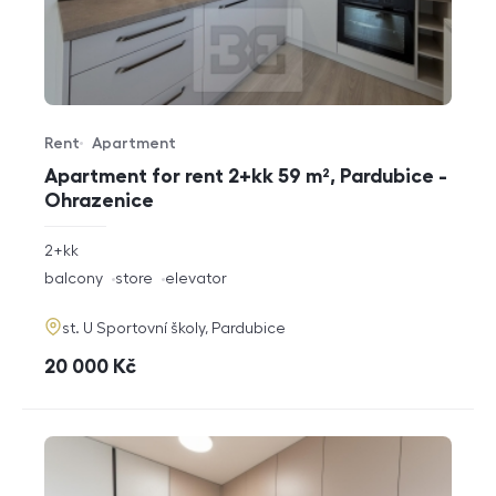
Rent
Apartment
Offer type
Property type
Apartment for rent 2+kk 59 m², Pardubice -
Ohrazenice
rozměry
2+kk
disposition
funkce
balcony
store
elevator
adresa
st. U Sportovní školy, Pardubice
cena
20 000
Kč