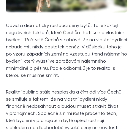
Covid a dramaticky rostoucí ceny bytů. To je koktejl
negativních faktorů, které Čechům hatí sen o vlastním
bydlení. Tři čtvrtě Čechů se obává, že na vlastní bydlení
nebude mít nikdy dostatek peněz. V důsledku toho je
po vzoru západních zemí na vzestupu trend nájemního
bydlení, který vyústí ve zdražování nájemného
minimálně o pětinu. Podle odborníků je to realita, s
kterou se musíme smířit.
Realitní bublina stále nesplaskla a čím dál více Čechů
se smiřuje s faktem, že na vlastní bydlení nikdy
finančně nedosáhnout a budou muset strávit život
v pronájmech. Společně s nimi roste procento těch,
kteří bydlení v pronajatém bytě upřednostňují
s ohledem na dlouhodobě vysoké ceny nemovitostí.