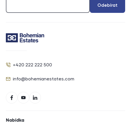
Odebírat
Kontakt
+420 222 222 500
Telefon
info@bohemianestates.com
E-mail
Sociální sítě
Facebook
YouTube
LinkedIn
Navigace v zápatí
Nabídka