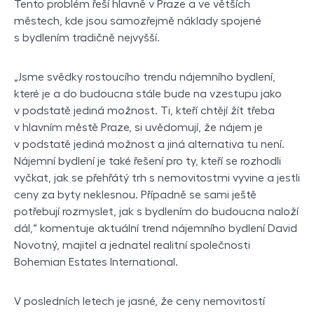
Tento problém řeší hlavně v Praze a ve větších
městech, kde jsou samozřejmě náklady spojené
s bydlením tradičně nejvyšší.
„Jsme svědky rostoucího trendu nájemního bydlení,
které je a do budoucna stále bude na vzestupu jako
v podstatě jediná možnost. Ti, kteří chtějí žít třeba
v hlavním městě Praze, si uvědomují, že nájem je
v podstatě jediná možnost a jiná alternativa tu není.
Nájemní bydlení je také řešení pro ty, kteří se rozhodli
vyčkat, jak se přehřátý trh s nemovitostmi vyvine a jestli
ceny za byty neklesnou. Případně se sami ještě
potřebují rozmyslet, jak s bydlením do budoucna naloží
dál,“ komentuje aktuální trend nájemního bydlení David
Novotný, majitel a jednatel realitní společnosti
Bohemian Estates International.
V posledních letech je jasné, že ceny nemovitostí