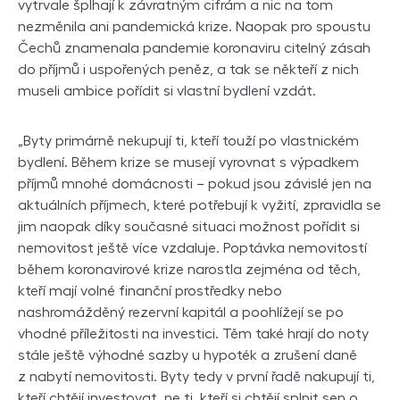
vytrvale šplhají k závratným cifrám a nic na tom
nezměnila ani pandemická krize. Naopak pro spoustu
Čechů znamenala pandemie koronaviru citelný zásah
do příjmů i uspořených peněz, a tak se někteří z nich
museli ambice pořídit si vlastní bydlení vzdát.
„Byty primárně nekupují ti, kteří touží po vlastnickém
bydlení. Během krize se musejí vyrovnat s výpadkem
příjmů mnohé domácnosti – pokud jsou závislé jen na
aktuálních příjmech, které potřebují k vyžití, zpravidla se
jim naopak díky současné situaci možnost pořídit si
nemovitost ještě více vzdaluje. Poptávka nemovitostí
během koronavirové krize narostla zejména od těch,
kteří mají volné finanční prostředky nebo
nashromážděný rezervní kapitál a poohlížejí se po
vhodné příležitosti na investici. Těm také hrají do noty
stále ještě výhodné sazby u hypoték a zrušení daně
z nabytí nemovitosti. Byty tedy v první řadě nakupují ti,
kteří chtějí investovat, ne ti, kteří si chtějí splnit sen o