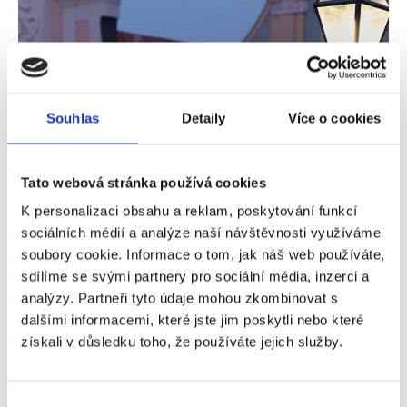
Souhlas
Detaily
Více o cookies
Koronavirus ničí ekonomiku, byty ale
zdražují dál
Tato webová stránka používá cookies
Podobně jako je samotný virus předmětem zkoumání
K personalizaci obsahu a reklam, poskytování funkcí
mnoha vědců a lékařů, tak se v jeho dopadech a
sociálních médií a analýze naší návštěvnosti využíváme
vlivech na hospodářství a trhy snaží zorientovat
soubory cookie. Informace o tom, jak náš web používáte,
ekonomičtí a realitní experti. A není to nic
sdílíme se svými partnery pro sociální média, inzerci a
jednoduchého. Aktuální pandemie sice drtí národní
analýzy. Partneři tyto údaje mohou zkombinovat s
ekonomiky i tu globální, ale na ceny bytů vliv nemá. Ba
dalšími informacemi, které jste jim poskytli nebo které
naopak, ceny bytů ve vyspělých státech dále vytrvale
získali v důsledku toho, že používáte jejich služby.
rostou. Na to, čím je situace způsobená, jsme se
zeptali realitního odborníka Davida Novotného z
Bohemian Estates.
Výběr