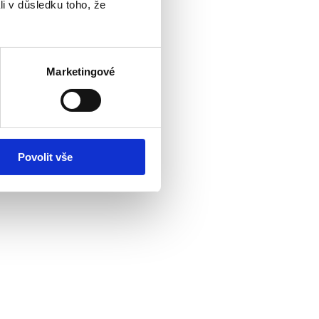
li v důsledku toho, že
jmy a zároveň
 reagovat na
Marketingové
ežitosti,
a stará se o
vanou na
í nemovitosti,
Povolit vše