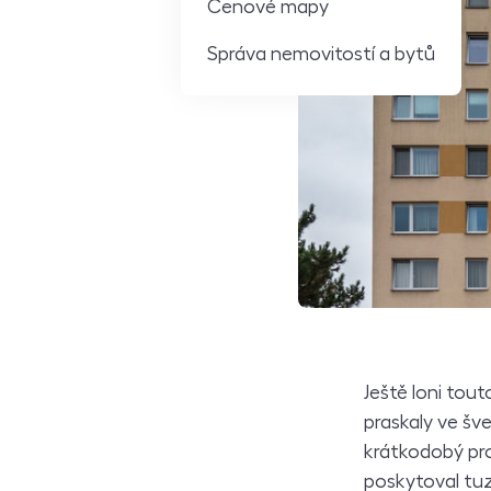
Cenové mapy
Správa nemovitostí a bytů
Ještě loni tout
praskaly ve šv
krátkodobý pro
poskytoval tu