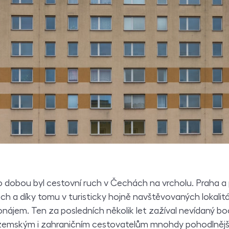
o dobou byl cestovní ruch v Čechách na vrcholu. Praha a př
ech a díky tomu v turisticky hojně navštěvovaných lokalitá
nájem. Ten za posledních několik let zažíval nevídaný b
zemským i zahraničním cestovatelům mnohdy pohodlnější