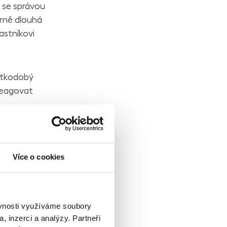
é se správou
rně dlouhá
astníkovi
átkodobý
reagovat
 aktuální
í prázdnotou.
Více o cookies
eré z rovnice
ní společnosti
ěvnosti využíváme soubory
, inzerci a analýzy. Partneři
ovou strategii