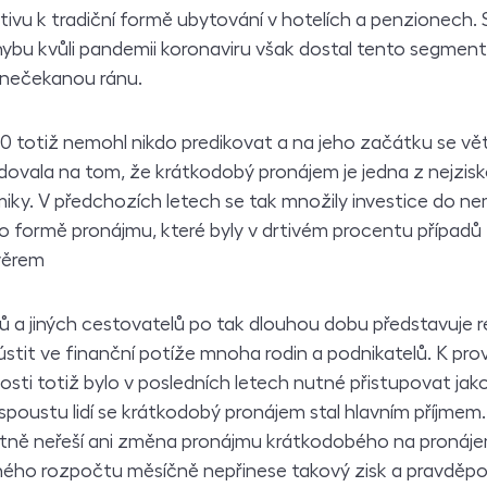
ativu k tradiční formě ubytování v hotelích a penzionech. 
bu kvůli pandemii koronaviru však dostal tento segmen
u nečekanou ránu.
0 totiž nemohl nikdo predikovat a na jeho začátku se vě
ovala na tom, že krátkodobý pronájem je jedna z nejzisk
iky. V předchozích letech se tak množily investice do ne
o formě pronájmu, které byly v drtivém procentu případů
věrem
ů a jiných cestovatelů po tak dlouhou dobu představuje r
stit ve finanční potíže mnoha rodin a podnikatelů. K pr
sti totiž bylo v posledních letech nutné přistupovat jako k
o spoustu lidí se krátkodobý pronájem stal hlavním příjmem
utně neřeší ani změna pronájmu krátkodobého na pronáj
nného rozpočtu měsíčně nepřinese takový zisk a pravděp