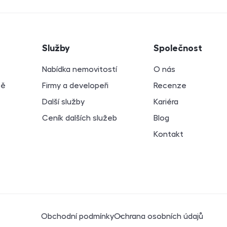
atí
Služby
Společnost
Nabídka nemovitostí
O nás
bě
Firmy a developeři
Recenze
Další služby
Kariéra
Ceník dalších služeb
Blog
Kontakt
Právní dokumenty
Obchodní podmínky
Ochrana osobních údajů