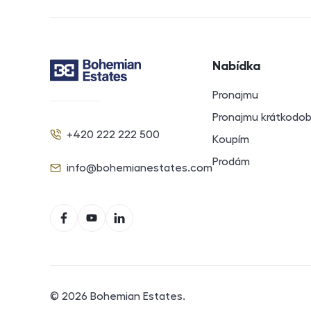
Navigace v záp
Nabídka
Kontakt
Pronajmu
Pronajmu krátkodo
+420 222 222 500
Koupím
Telefon
Prodám
info@bohemianestates.com
E-mail
Sociální sítě
Facebook
YouTube
LinkedIn
© 2026
Bohemian Estates
.