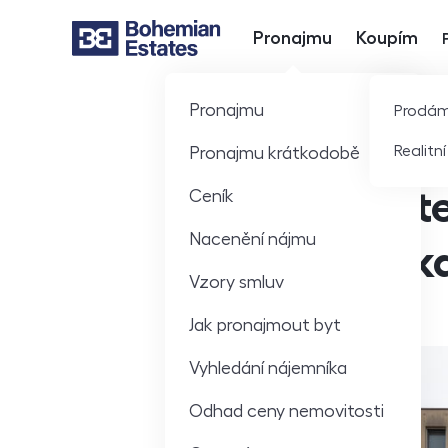
Pronajmu
Koupím
Hlavní nabídka
Pronajmu
Prodá
Realitn
Pronajmu krátkodobě
Co s byt
Ceník
Nacenění nájmu
hypoték
Vzory smluv
Jak pronajmout byt
Vyhledání nájemníka
Odhad ceny nemovitosti