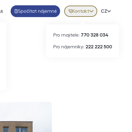
Spočítat nájemné
Kontakt
Volba jazy
CZ
st
Pro majitele:
770 328 034
Pro nájemníky:
222 222 500