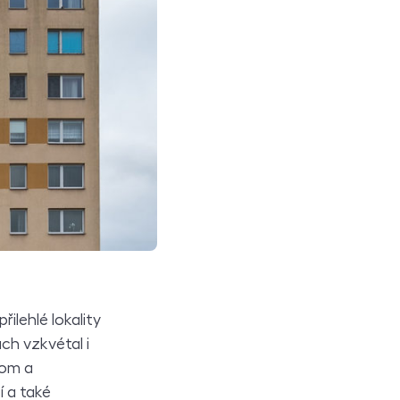
ilehlé lokality
ch vzkvétal i
oom a
 a také