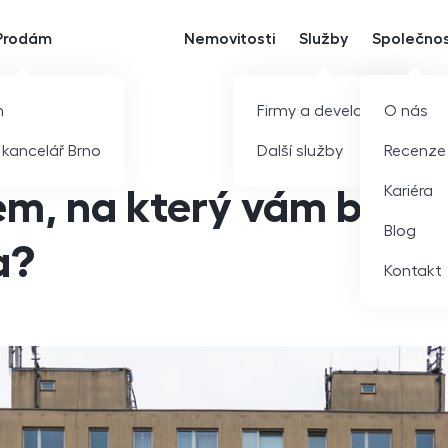
Prodám
Nemovitosti
Služby
Společno
m
Firmy a developeři
O nás
í kancelář Brno
Další služby
Recenze
Kariéra
em, na který vám běží
Blog
a?
Kontakt