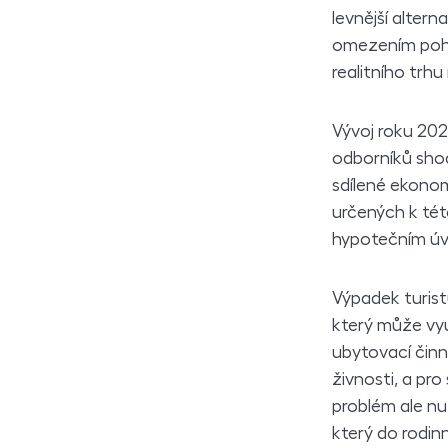
levnější altern
omezením pohy
realitního trh
Vývoj roku 202
odborníků shod
sdílené ekonom
určených k tét
hypotečním ú
Výpadek turist
který může vyú
ubytovací činno
živnosti, a pr
problém ale n
který do rodi