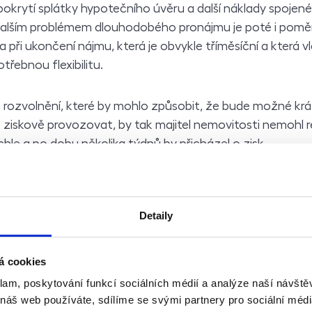
pokrytí splátky hypotečního úvěru a další náklady spojen
Dalším problémem dlouhodobého pronájmu je poté i pomě
 při ukončení nájmu, která je obvykle tříměsíční a která vl
třebnou flexibilitu.
 rozvolnění, které by mohlo způsobit, že bude možné kr
ziskově provozovat, by tak majitel nemovitosti nemohl 
hle a po dobu několika týdnů by přicházel o zisk.
 následujících týdnů se ovšem takový scénář vzhledem k
kává a byty určené ke krátkodobému pronájmu nadále zej
Detaily
itostí, na kterou vám běží hypotéka? Elegantní řešení, kt
 zmiňovaný dlouhodobý pronájem, nabízí nezávislá realit
es International.
á cookies
klam, poskytování funkcí sociálních médií a analýze naší návšt
 náš web používáte, sdílíme se svými partnery pro sociální média
ktivně věnuje správě nemovitostí a svým klientům přináší n