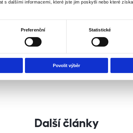
 s dalšími informacemi, které jste jim poskytli nebo které získa
á umožňuje vlastníkům nemovitostí, aby nepřišli o své pří
váni dlouhou výpovědní lhůtou. Mohou díky tomu promptně
om je o pronájem postaráno.
Preferenční
Statistické
es totiž kromě shánění nájemníků řeší i veškeré právní nál
rativu či přepis energií. Také ale komunikuje s nájemníky 
vy a údržbu. Společnost novou nájemní strategií adapto
ci podává pomocnou ruku všem, kteří zvolili cestu nájemn
Povolit výběr
 hypotékou a nyní se ocitli v tíživé finanční situaci.
Další články