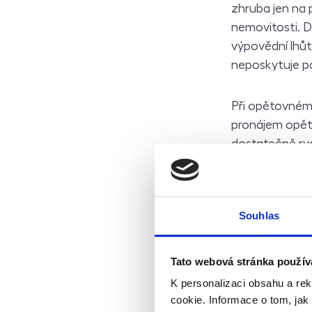
zhruba jen na 
nemovitosti. 
výpovědní lhůta
neposkytuje po
Při opětovném
pronájem opět 
dostatečně ryc
Během několika
situaci neoče
Souhlas
Co ale s nemov
vynechává výše
Bohemian Estat
Tato webová stránka použív
K personalizaci obsahu a re
cookie. Informace o tom, jak
Ta se i nyní a