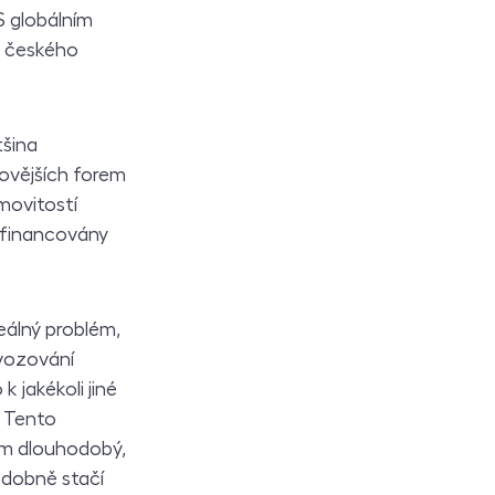
S globálním
t českého
tšina
ovějších forem
movitostí
 financovány
eálný problém,
ovozování
 jakékoli jiné
. Tento
em dlouhodobý,
odobně stačí