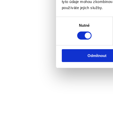
tyto údaje mohou zkombinovat
pronájmů, kter
používáte jejich služby.
nebyli limito
situaci a přit
Výběr
Nutné
souhlasu
Bohemian Estat
nutnou administ
případné opra
nastalou situa
Odmítnout
zafinancovali ji