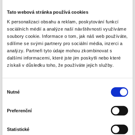
Blíží se termín pro zaplacení daně z
nemovitostí. Víte všechny potřebné
Tato webová stránka používá cookies
informace?
K personalizaci obsahu a reklam, poskytování funkcí
sociálních médií a analýze naší návštěvnosti využíváme
Pokud jste v uplynulém roce nabyli, darovali či prodali
soubory cookie. Informace o tom, jak náš web používáte,
nemovitost, nevyhnete se letos povinnému papírování
sdílíme se svými partnery pro sociální média, inzerci a
a řešení daní. Jímá vás už teď hrůza z nesrozumitelných
analýzy. Partneři tyto údaje mohou zkombinovat s
pokynů psaných úřednickou řečí? Přečtěte si naše rady
dalšími informacemi, které jste jim poskytli nebo které
a tipy, jak na daň z nemovitosti vyzrát a projít celým
získali v důsledku toho, že používáte jejich služby.
procesem hladce a bez zbytečných chyb, které celou
záležitost ještě nesložití. Termín pro zaplacení daně se
totiž nezadržitelně blíží – čas je na to do konce května.
Výběr
Nutné
souhlasu
Číst dále
Preferenční
Statistické