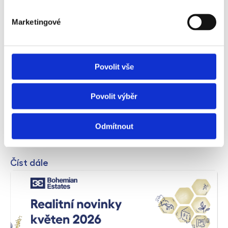
Marketingové
Správa investiční nemovitosti potřebuje
Povolit vše
pevnou ruku profesionálů
Zainvestovali jste do nemovitosti určené výhradně k
Povolit výběr
pronájmu a těšíte se na pravidelný příjem, který výrazně
navýší rodinný rozpočet a zajistí stabilní budoucnost
Odmítnout
vašich potomků? Takový cíl je zcela určitě reálný, na
poli realit se ovšem musíte umět pohybovat.
Číst dále