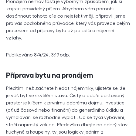
Pronájem nemovitosti je výborným způsobem, jak si
zajistit pravidelný příjem. Abychom vám pomohli
dosáhnout tohoto cíle co nejefektivněji, připravili jsme
pro vás podrobného průvodce, který vás provede celým
procesem od přípravy bytu až po péči o nájemní
vztahy.
Publikováno 8/4/24, 3:19 odp.
P
říprava bytu na pronájem
Předtím, než začnete hledat nájemníky, ujistěte se, že
je váš byt ve skvělém stavu. Čistý a dobře udržovaný
prostor je klíčem k prvnímu dobrému dojmu. Investice
(ať už časová nebo finanční) do generálního úklidu a
vymalování se rozhodně vyplatí. Co se týká vybavení,
stačí naprostý základ. Především dbejte na dobrý stav
kuchyně a koupelny, ty jsou logicky jedním z