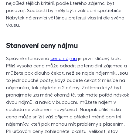
nejdůležitějších kritérií, podle kterého zájemci byt
posuzují. Součástí by měly být i základní spotřebiče.
Nábytek nájemníci většinou preferují vlastní dle svého
vkusu.
Stanovení ceny nájmu
Správně stanovená
cena nájmu
je první klíčový krok.
Příliš vysoká cena může odradit potenciální zájemce a
můžete pak dlouho čekat, než se najde nájemník. Jsou
to jednoduché počty, když budete čekat 2 měsíce na
nájemníka, tak přijdete o 2 nájmy. Zatímco když byt
pronajmete za méně okamžitě, tak máte pořád náskok
dvou nájmů, a navíc v budoucnu můžete nájem v
souladu se zákonem navyšovat. Naopak příliš nízká
cena může snížit váš příjem a přilákat méně bonitní
nájemníky, kteří pak mohou mít problémy s placením.
Při určování ceny zohledněte lokalitu, velikost, stav