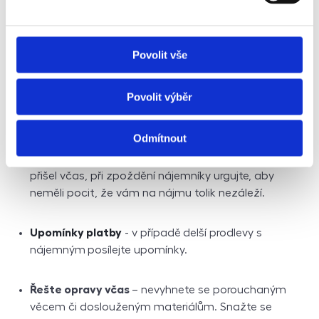
pravidelně nájem, tak už máte napůl vyhráno. Neusněte
ale na vavřínech, zde je pár tipů, na co si dát pozor:
Povolit vše
Přepište energie na nájemníky
– nemusíte se pak
dohadovat při placení za vysokou spotřebu, navíc
Povolit výběr
poskytovatel energií má právo nájemníky při
neplacení odpojit, vy si to dovolit nemůžete.
Odmítnout
Pravidelná kontrola nájmu
– hlídejte, zda nájem
přišel včas, při zpoždění nájemníky urgujte, aby
neměli pocit, že vám na nájmu tolik nezáleží.
Upomínky platby
- v případě
delší prodlevy s
nájemným
posílejte upomínky.
Řešte opravy včas
– nevyhnete se porouchaným
věcem či doslouženým materiálům. Snažte se