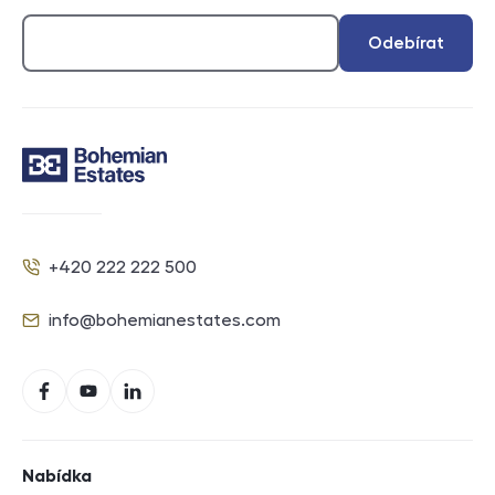
Odebírat
Kontakt
+420 222 222 500
Telefon
info@bohemianestates.com
E-mail
Sociální sítě
Facebook
YouTube
LinkedIn
Navigace v zápatí
Nabídka