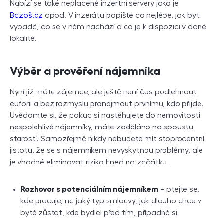
Nabízí se také neplacené inzertní servery jako je
Bazoš.cz
apod. V inzerátu popište co nejlépe, jak byt
vypadá, co se v něm nachází a co je k dispozici v dané
lokalitě.
Výběr a prověření nájemníka
Nyní již máte zájemce, ale ještě není čas podlehnout
euforii a bez rozmyslu pronajmout prvnímu, kdo přijde.
Uvědomte si, že pokud si nastěhujete do nemovitosti
nespolehlivé nájemníky, máte zaděláno na spoustu
starostí. Samozřejmě nikdy nebudete mít stoprocentní
jistotu, že se s nájemníkem nevyskytnou problémy, ale
je vhodné eliminovat riziko hned na začátku.
Rozhovor s potenciálním nájemníkem
– ptejte se,
kde pracuje, na jaký typ smlouvy, jak dlouho chce v
bytě zůstat, kde bydlel před tím, případně si