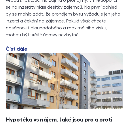
vedou k rostoucímu zájmu o pronájmy. V metropolích
se na inzeráty hlásí desítky zájemců. Na první pohled
by se mohlo zdát, že pronájem bytu vyžaduje jen jeho
inzerci a čekání na zájemce. Pokud však chcete
dosáhnout dlouhodobého a maximálního zisku,
mohou být určité úpravy nezbytné.
Číst dále
Hypotéka vs nájem. Jaké jsou pro a proti