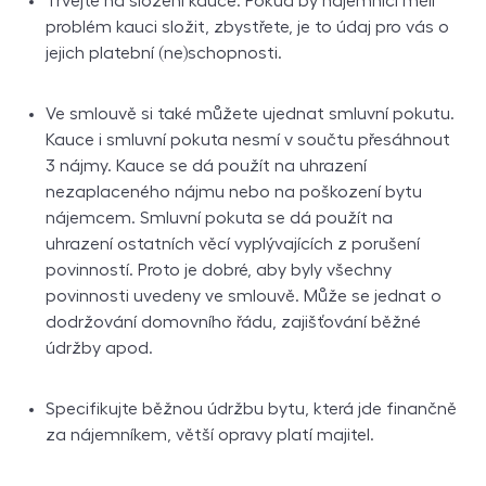
Trvejte na složení kauce. Pokud by nájemníci měli
problém kauci složit, zbystřete, je to údaj pro vás o
jejich platební (ne)schopnosti.
Ve smlouvě si také můžete ujednat smluvní pokutu.
Kauce i smluvní pokuta nesmí v součtu přesáhnout
3 nájmy. Kauce se dá použít na uhrazení
nezaplaceného nájmu nebo na poškození bytu
nájemcem. Smluvní pokuta se dá použít na
uhrazení ostatních věcí vyplývajících z porušení
povinností. Proto je dobré, aby byly všechny
povinnosti uvedeny ve smlouvě. Může se jednat o
dodržování domovního řádu, zajišťování běžné
údržby apod.
Specifikujte běžnou údržbu bytu, která jde finančně
za nájemníkem, větší opravy platí majitel.