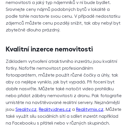
nemovitosti a jaký typ nájemníků v ní bude bydlet.
Srovnejte ceny nájmů podobných bytů v lokalitě a
podle tohle nastavte svou cenu. V případě nedostatku
zájemců můžete cenu později snížit, tak aby nebyl byt
zbytečně dlouho prázdný.
Kvalitní inzerce nemovitosti
Základem vytvoření atraktivního inzerátu jsou kvalitní
fotky. Nafoťte nemovitost profesionálním
fotoaparátem, můžete použít různé čočky a úhly, tak
aby co nejlépe vyniklo, jak byt vypadá. Při focení byt
dobře nasviťte. Můžete také natočit video prohlídku
nebo přidat záběry nemovitosti z dronu. Pak fotografie
umístěte na navštěvované realitní servery. Nejznámější
jsou
Sreality.cz
,
Reality.idnes.cz
a
Realitymix.cz
. Můžete
také využít sílu sociálních sítí a sdílet inzerát například
na Facebooku s přáteli nebo v různých skupinách.