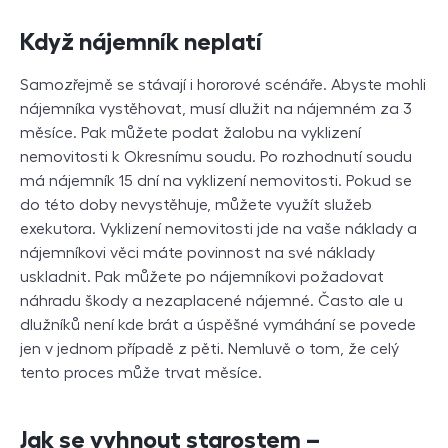
Když nájemník neplatí
Samozřejmě se stávají i hororové scénáře. Abyste mohli
nájemníka vystěhovat, musí dlužit na nájemném za 3
měsíce. Pak můžete podat žalobu na vyklizení
nemovitosti k Okresnímu soudu. Po rozhodnutí soudu
má nájemník 15 dní na vyklizení nemovitosti. Pokud se
do této doby nevystěhuje, můžete využít služeb
exekutora. Vyklizení nemovitosti jde na vaše náklady a
nájemníkovi věci máte povinnost na své náklady
uskladnit. Pak můžete po nájemníkovi požadovat
náhradu škody a nezaplacené nájemné. Často ale u
dlužníků není kde brát a úspěšné vymáhání se povede
jen v jednom případě z pěti. Nemluvě o tom, že celý
tento proces může trvat měsíce.
Jak se vyhnout starostem –