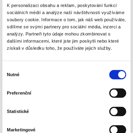
K personalizaci obsahu a reklam, poskytování funkcí
sociálních médií a analýze naší návštěvnosti využíváme
soubory cookie. Informace o tom, jak náš web používáte,
sdílíme se svými partnery pro sociální média, inzerci a
analýzy. Partneři tyto údaje mohou zkombinovat s
Délka nájmu
dalšími informacemi, které jste jim poskytli nebo které
Na jak dlouho nájem uzavřít? Běžně se uzavírá na dobu
získali v důsledku toho, že používáte jejich služby.
určitou na jeden rok s možností prodloužení. Doba
neurčitá se nedoporučuje, může být pak velmi těžké
Výběr
nájemníky vystěhovat. Pokud máte nemovitost
Nutné
souhlasu
vhodnou na rekreační pronájem, můžete ji pronajímat
turistům. Pak se jedná o ubytovací službu v rámci
podnikání a musíte mít zřízenou živnost a dodržovat z
Preferenční
ní vyplývající povinnosti.
Statistické
Péče o nájemníky
Marketingové
V této fázi, kdy již máte nájemníky, kteří vám platí