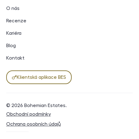
O nás
Recenze
Kariéra
Blog
Kontakt
Klientská aplikace BES
© 2026
Bohemian Estates
.
Právní dokumenty
Obchodní podmínky
Ochrana osobních údajů