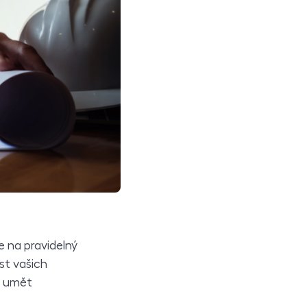
e na pravidelný
st vašich
te umět