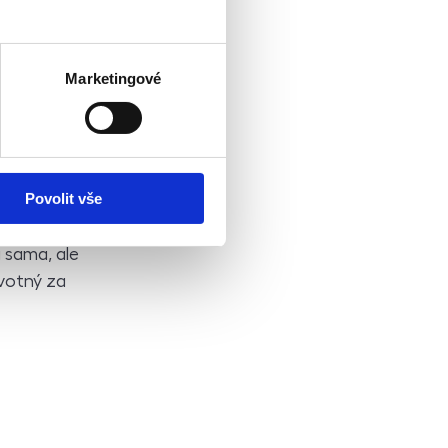
lku se tak
. Proto jsme
dodává
Marketingové
lně
obém měřítku
Povolit vše
braného
mů dosahujeme
 sama, ale
ovotný za