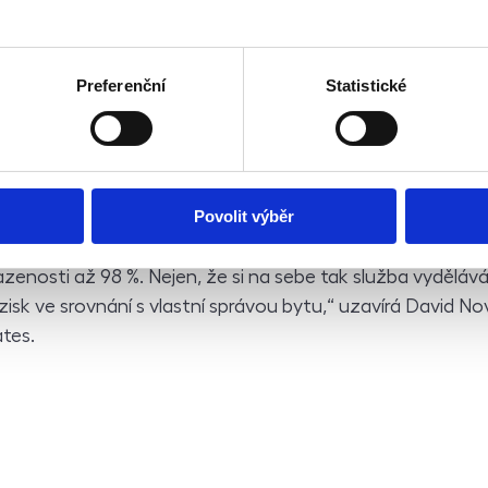
nebaví a ve které se ani neorientuje. Z lákavého přivýdě
 plný úvazek, to už ovšem neodpovídá původní představě
 obstarali veškeré záležitosti související s pronájmem,“ 
Preferenční
Statistické
ň zdůraznit i fakt, že podle statistik dosahují profesioná
ovitosti vyšší obsazenosti, a tak si na sebe v dlouhod
Povolit výběr
dělává prakticky sama. „Za službu si účtujeme 10 % z vy
emného, ale čísla hovoří jasně a u dlouhodobých pronáj
enosti až 98 %. Nejen, že si na sebe tak služba vydělává
ý zisk ve srovnání s vlastní správou bytu,“ uzavírá David N
tes.