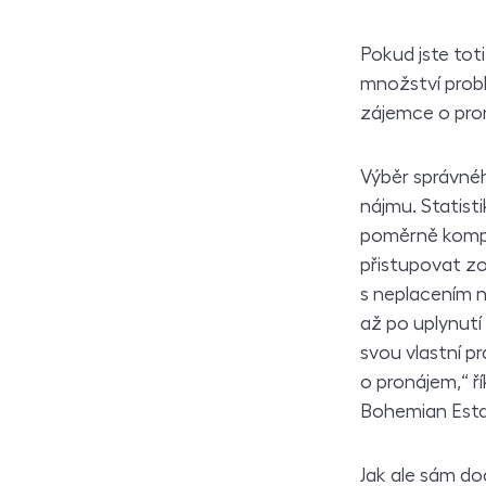
Pokud jste tot
množství probl
zájemce o pron
Výběr správnéh
nájmu. Statist
poměrně kompl
přistupovat zo
s neplacením 
až po uplynut
svou vlastní p
o pronájem,“ ří
Bohemian Estat
Jak ale sám do