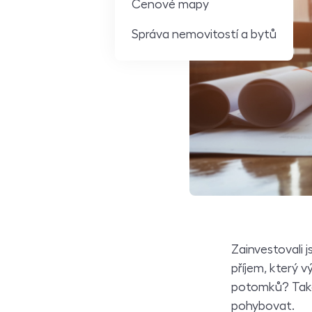
Cenové mapy
Správa nemovitostí a bytů
Zainvestovali 
příjem, který v
potomků? Takov
pohybovat.