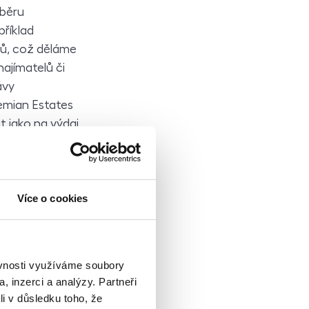
ýběru
příklad
ků, což děláme
ajímatelů či
ávy
emian Estates
t jako na výdaj
 problémů, se
Více o cookies
 vybírání
lnou údržbu.
nedají
vání plateb za
ěvnosti využíváme soubory
daňového
, inzerci a analýzy. Partneři
která ho
li v důsledku toho, že