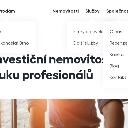
Prodám
Nemovitosti
Služby
Společno
m
Firmy a developeři
O nás
í kancelář Brno
Další služby
Recenze
Kariéra
nvestiční nemovitosti p
Blog
uku profesionálů
Kontakt