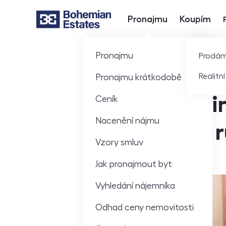
Pronajmu
Koupím
Hlavní nabídka
Pronajmu
Prodá
Realitn
Pronajmu krátkodobě
Správa i
Ceník
Nacenění nájmu
pevnou r
Vzory smluv
Jak pronajmout byt
Vyhledání nájemníka
Odhad ceny nemovitosti