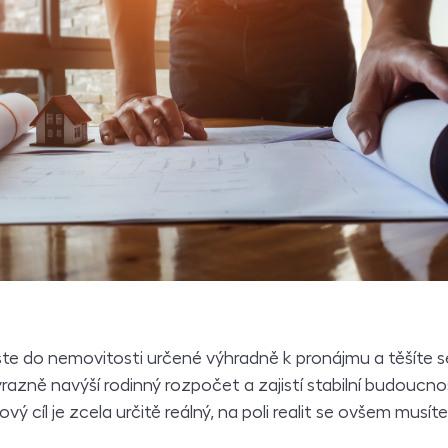
jste do nemovitosti určené výhradně k pronájmu a těšíte s
ýrazně navýší rodinný rozpočet a zajistí stabilní budoucno
ý cíl je zcela určitě reálný, na poli realit se ovšem musí