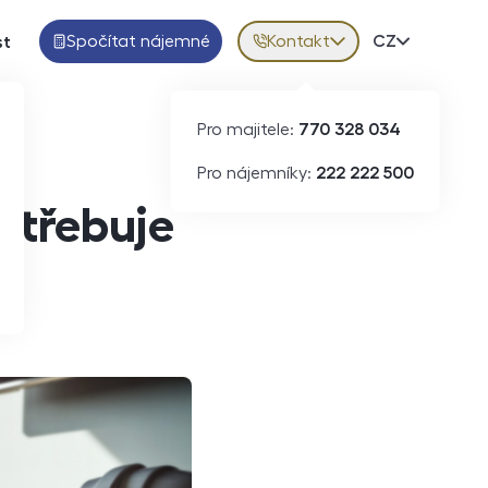
Spočítat nájemné
Kontakt
Volba jazy
CZ
st
Pro majitele:
770 328 034
Pro nájemníky:
222 222 500
otřebuje