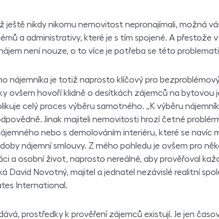
iž ještě nikdy nikomu nemovitost nepronajímali, možná vá
émů a administrativy, které je s tím spojené. A přestože 
ájem není nouze, o to více je potřeba se této problemat
o nájemníka je totiž naprosto klíčový pro bezproblémov
iky ovšem hovoří klidně o desítkách zájemců na bytovou 
ikuje celý proces výběru samotného. „K výběru nájemník
dpovědně. Jinak majiteli nemovitosti hrozí četné problémy
nájemného nebo s demolováním interiéru, které se navíc
í doby nájemní smlouvy. Z mého pohledu je ovšem pro ně
ráci a osobní život, naprosto nereálné, aby prověřoval k
ká David Novotný, majitel a jednatel nezávislé realitní spo
es International.
dává, prostředky k prověření zájemců existují. Je jen časo