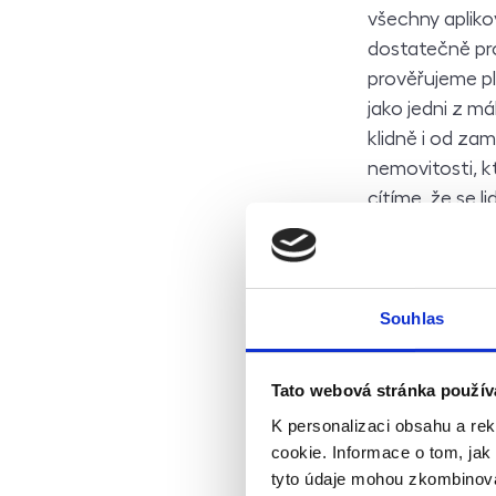
všechny apliko
dostatečně pro
prověřujeme pl
jako jedni z m
klidně i od za
nemovitosti, 
cítíme, že se 
navíc, ale vidí
Díky profesion
Souhlas
kterými se vla
nájemného, zas
„Inkasovat náj
Tato webová stránka použív
výpověď nebo s
K personalizaci obsahu a re
služby a za en
cookie. Informace o tom, jak
přiznání, s poj
tyto údaje mohou zkombinovat