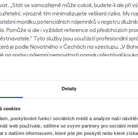
vat. „Stát se samozřejmě může cokoli, budete-li ale při v
zřetelní, výrazně tím minimalizujete veškerá rizika. My na
atební morálku potenciálních nájemníků v registru dlužní
ála. Pomůže si ale i vyžádat reference od předchozích pron
městnavatele.“ Tyto služby jsou součástí profesionální spr
která je podle Novotného v Čechách na vzestupu. „V Boh
lidé na správu nájemní nemovitosti pomalu přestávají kouka
 ji spíše jako investici do budoucna,“ říká Novotný.
ální správě nemovitosti je totiž pronajímatel oproštěn od
Detaily
stníci nájemních nemovitostí běžně setkávají. Nemusí řešit
ílání upomínek, hledání nájemníků a dokonce ani pravide
emné je prima, dokud se něco nerozbije, dokud nájemníci 
á cookies
e z nich nevyklubou neplatiči, dokud se neozve rozúčto
klam, poskytování funkcí sociálních médií a analýze naší návšt
ergie. Počítat je také třeba se schůzemi SVJ, s podáním 
 náš web používáte, sdílíme se svými partnery pro sociální média
ištěním, atd. V těchto chvílích má vlastník spoustu práce, 
 s dalšími informacemi, které jste jim poskytli nebo které získa