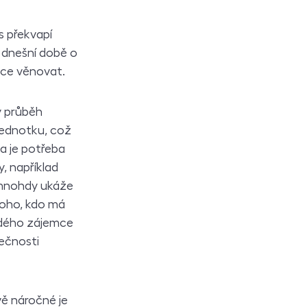
s překvapí
v dnešní době o
ice věnovat.
ý průběh
jednotku, což
a je potřeba
, například
 mnohdy ukáže
koho, kdo má
aždého zájemce
lečnosti
vě náročné je