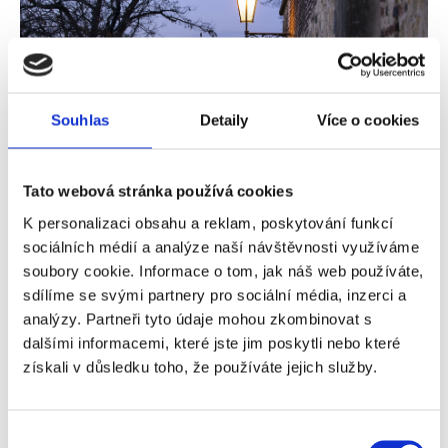
Souhlas
Detaily
Více o cookies
Tato webová stránka používá cookies
Úpravy nového stavebního zákona
K personalizaci obsahu a reklam, poskytování funkcí
zkomplikují situaci na realitním trhu
sociálních médií a analýze naší návštěvnosti využíváme
soubory cookie. Informace o tom, jak náš web používáte,
Nový stavební zákon, jehož přípravy a finalizace trvaly
sdílíme se svými partnery pro sociální média, inzerci a
přes čtyři roky a který měl vzejít v platnost v polovině
analýzy. Partneři tyto údaje mohou zkombinovat s
roku 2023, se bude s největším pravděpodobností
dalšími informacemi, které jste jim poskytli nebo které
upravovat nebo alespoň odkládat. Nikdo však nezná
získali v důsledku toho, že používáte jejich služby.
konkrétní podobu těchto úprav a realitní trh je včetně
developerů v mlze. Co bude dál a jak to ovlivní ceny
nemovitostí?
Výběr