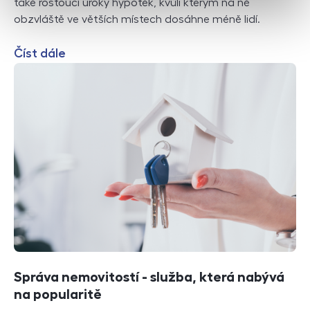
také rostoucí úroky hypoték, kvůli kterým na ně
obzvláště ve větších místech dosáhne méně lidí.
Číst dále
Správa nemovitostí - služba, která nabývá
na popularitě