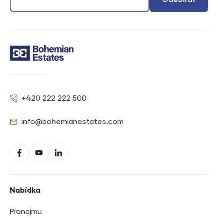
Kontakt
+420 222 222 500
Telefon
info@bohemianestates.com
E-mail
Sociální sítě
Facebook
YouTube
LinkedIn
Navigace v zápatí
Nabídka
Pronajmu