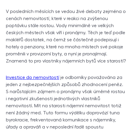
V posledních měsících se vedou živé debaty zejména o
cenách nemovitostí, které v reakci na zvýšenou
poptávku stále rostou. Vody minimálně ve velkých
českých městech však víří i pronájmy. Těch je teď podle
makléřů dostatek, na čemž se částečně podepisují i
hotely a penziony, které na mnoha místech své pokoje
proměnili v provizorní byty, a nyní je pronajímají.
Znamená to pro vlastníky nájemních bytů více starostí?
Investice do nemovitostí
je odborníky považována za
jeden z nejbezpečnějších způsobů zhodnocení peněz.
S narůstajícím zájmem o pronájmy však úměrně rostou
i negativní zkušenosti jednotlivých vlastníků
nemovitostí. Mít na starosti nájemní nemovitost totiž
není žádný med. Tuto formu výdělku doprovází tuna
byrokracie, frekventovaná komunikace s nájemníky,
úřady a opraváři a v neposlední řadě spoustu