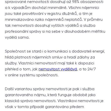
spravované nemovitosti dosahují až 98% obsazenosti
a k výpadkům dochází minimálně. Všichni nájemníci
jsou také prověřování v registru dlužníků, a tím je
minimalizováno riziko nájemníků neplatičů. V průměru
tak nemovitosti dosahují vyšších výdělků a služba
profesionální správy si na sebe v dlouhodobém měřítku
vydělá sama.
Společnost se stará i o komunikaci s dodavateli energií,
hlídá platnosti nájemních smluv a hradí zálohy za
služby. Vlastníci nemovitostí mají také k dispozici
přehled o tom, jak
nemovitost vydělává
, a to 24/7
v online systému společnosti.
Další variantou správy nemovitosti je pak i služba
garantovaného nájmu, která funguje obdobě jako
klasická správa nemovitosti. Vlastníkovi nemovitosti je
však v tomto případě garantováno předem