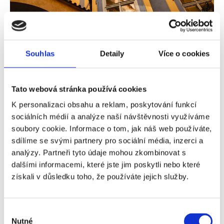
Souhlas
Detaily
Více o cookies
Tempo výstavby v Praze se zrychlilo, přesto
ceny rostou
Tato webová stránka používá cookies
Podle posledních dat zažívá Praha nejrychlejší tempo
výstavby za poslední desetiletí, přesto na realitním trhu
K personalizaci obsahu a reklam, poskytování funkcí
stále vládne převis poptávky nad nabídkou. Ceny bytů
sociálních médií a analýze naší návštěvnosti využíváme
v hlavním městě se stále zvyšují a běžný obyvatel
soubory cookie. Informace o tom, jak náš web používáte,
metropole na vlastní byt jen těžko dosáhne. Průměrná
sdílíme se svými partnery pro sociální média, inzerci a
cena volného bytu za metr čtvereční se pohybuje
analýzy. Partneři tyto údaje mohou zkombinovat s
kolem bezmála 96 000 Kč, což je v meziročním
dalšími informacemi, které jste jim poskytli nebo které
srovnání o 10 tisíc více. Cena je přitom jedním z hlavních
získali v důsledku toho, že používáte jejich služby.
faktorů, které ovlivňují rozhodnutí o nákupu.
Číst dále
Výběr
Nutné
souhlasu