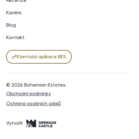
Recenze
Kariéra
Blog
Kontakt
Klientská aplikace BES
© 2026
Bohemian Estates
.
Právní dokumenty
Obchodní podmínky
Ochrana osobních údajů
Vytvořil