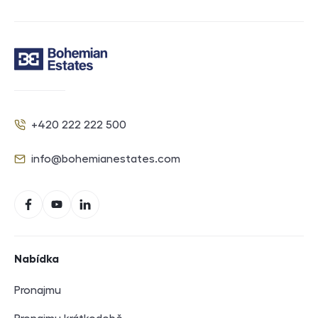
Kontakt
+420 222 222 500
Telefon
info@bohemianestates.com
E-mail
Sociální sítě
Facebook
YouTube
LinkedIn
Navigace v zápatí
Nabídka
Pronajmu