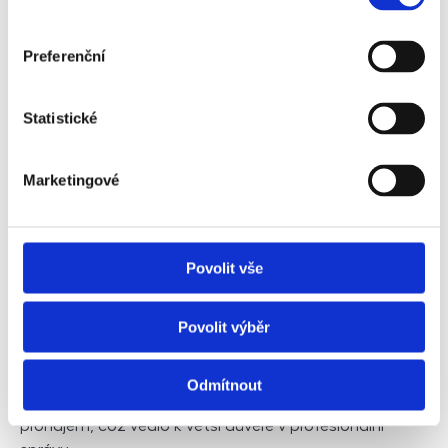
Preferenční
Statistické
Marketingové
Jaké jsou výhody profesionální správy
nemovitostí?
Povolit vše
Profesionální správa nemovitostí se v České republice
nabývá na popularitě nejen mezi majiteli nájemních
Povolit výběr
bytů. Ačkoli to ještě před pár lety bylo pro mnoho
majitelů nemovitostí nemyslitelné, nyní využívají tuto
službu čím dál více. S rozvojem investičních
Odmítnout
nemovitostí a růstem cen bytů stoupl zájem o
pronájem, což vedlo k větší důvěře v profesionální