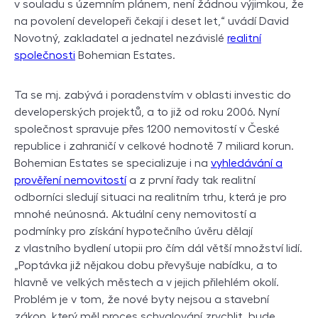
v souladu s územním plánem, není žádnou výjimkou, že
na povolení developeři čekají i deset let,“ uvádí David
Novotný, zakladatel a jednatel nezávislé
realitní
společnosti
Bohemian Estates.
Ta se mj. zabývá i poradenstvím v oblasti investic do
developerských projektů, a to již od roku 2006. Nyní
společnost spravuje přes 1200 nemovitostí v České
republice i zahraničí v celkové hodnotě 7 miliard korun.
Bohemian Estates se specializuje i na
vyhledávání a
prověření nemovitostí
a z první řady tak realitní
odborníci sledují situaci na realitním trhu, která je pro
mnohé neúnosná. Aktuální ceny nemovitostí a
podmínky pro získání hypotečního úvěru dělají
z vlastního bydlení utopii pro čím dál větší množství lidí.
„Poptávka již nějakou dobu převyšuje nabídku, a to
hlavně ve velkých městech a v jejich přilehlém okolí.
Problém je v tom, že nové byty nejsou a stavební
zákon, který měl proces schvalování zrychlit, bude