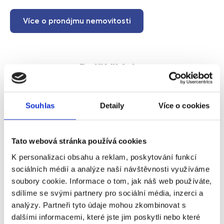
Více o pronájmu nemovitosti
Další články
Souhlas
Detaily
Více o cookies
Tato webová stránka používá cookies
K personalizaci obsahu a reklam, poskytování funkcí
sociálních médií a analýze naší návštěvnosti využíváme
soubory cookie. Informace o tom, jak náš web používáte,
sdílíme se svými partnery pro sociální média, inzerci a
analýzy. Partneři tyto údaje mohou zkombinovat s
Turismus v Čechách pomalu ožívá. Pomůže
dalšími informacemi, které jste jim poskytli nebo které
to krátkodobým pronájmům?