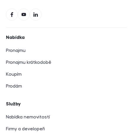
Sociální sítě
Facebook
YouTube
LinkedIn
Navigace v zápatí
Nabídka
Pronajmu
Pronajmu krátkodobě
Koupím
Prodám
Služby
Nabídka nemovitostí
Firmy a developeři