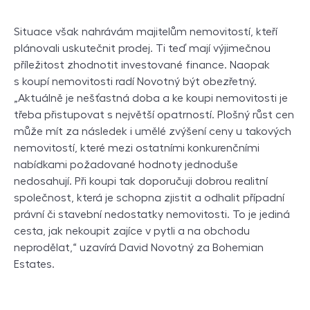
Situace však nahrávám majitelům nemovitostí, kteří
plánovali uskutečnit prodej. Ti teď mají výjimečnou
příležitost zhodnotit investované finance. Naopak
s koupí nemovitosti radí Novotný být obezřetný.
„Aktuálně je nešťastná doba a ke koupi nemovitosti je
třeba přistupovat s největší opatrností. Plošný růst cen
může mít za následek i umělé zvýšení ceny u takových
nemovitostí, které mezi ostatními konkurenčními
nabídkami požadované hodnoty jednoduše
nedosahují. Při koupi tak doporučuji dobrou realitní
společnost, která je schopna zjistit a odhalit případní
právní či stavební nedostatky nemovitosti. To je jediná
cesta, jak nekoupit zajíce v pytli a na obchodu
neprodělat,“ uzavírá David Novotný za Bohemian
Estates.