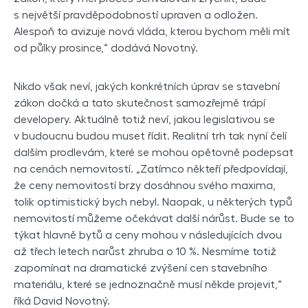
s největší pravděpodobností upraven a odložen.
Alespoň to avizuje nová vláda, kterou bychom měli mít
od půlky prosince,“ dodává Novotný.
Nikdo však neví, jakých konkrétních úprav se stavební
zákon dočká a tato skutečnost samozřejmě trápí
developery. Aktuálně totiž neví, jakou legislativou se
v budoucnu budou muset řídit. Realitní trh tak nyní čelí
dalším prodlevám, které se mohou opětovně podepsat
na cenách nemovitostí. „Zatímco někteří předpovídají,
že ceny nemovitostí brzy dosáhnou svého maxima,
tolik optimistický bych nebyl. Naopak, u některých typů
nemovitostí můžeme očekávat další nárůst. Bude se to
týkat hlavně bytů a ceny mohou v následujících dvou
až třech letech narůst zhruba o 10 %. Nesmíme totiž
zapomínat na dramatické zvýšení cen stavebního
materiálu, které se jednoznačně musí někde projevit,“
říká David Novotný.