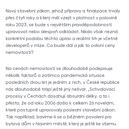
Nový stavební zákon, jehož přípravy a finalizace trvaly
přes čtyři roky a který měl vzejít v platnost v polovině
roku 2023, se bude s největším pravděpodobností
upravovat nebo alespoň odkládat. Nikdo však nezná
konkrétní podobu těchto úprav a realitní trh je včetně
developerů v mlze. Co bude dál a jak to ovlivní ceny
nemovitostí?
Na cenách nemovitostí se dlouhodobě podepisuje
několik faktorů a zatímco pandemická situace
posledních dvou let je jedním z nich, v České republice
nás dlouhodobě trápí ještě jiný nešvar. „Schvalovací
procesy v Čechách dosahují absurdní délky, a to i
přesto, že od roku 2006 došlo k celkem 26 novelám,
které postupně upravovaly poslední stavební zákon.
Tak například, bavíme-li se o běžném povolení pro
bytový dům v hlavním městě, který je ještě ke všemu