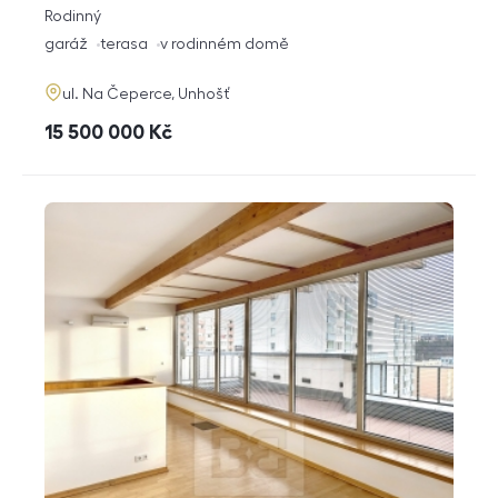
rozměry
Rodinný
dispozice
funkce
garáž
terasa
v rodinném domě
adresa
ul. Na Čeperce, Unhošť
cena
15 500 000
Kč