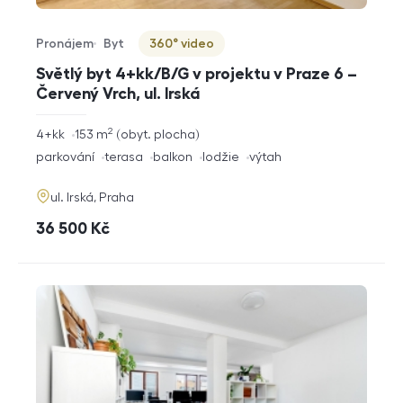
Pronájem
Byt
360° video
Typ nabídky
Typ nemovitosti
Virtuální prohlídka
Světlý byt 4+kk/B/G v projektu v Praze 6 –
Červený Vrch, ul. Irská
2
rozměry
4+kk
153
m
obyt. plocha
dispozice
funkce
parkování
terasa
balkon
lodžie
výtah
adresa
ul. Irská, Praha
cena
36 500
Kč