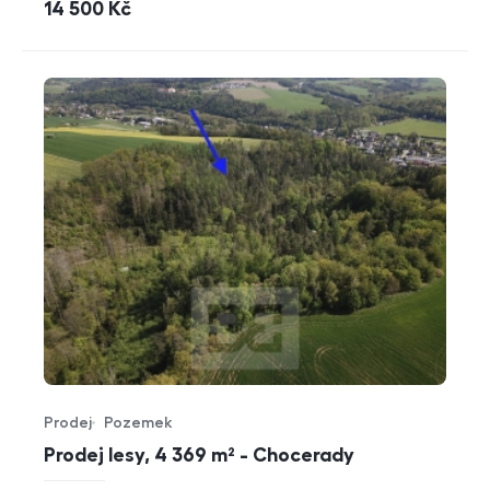
cena
14 500
Kč
Prodej
Pozemek
Typ nabídky
Typ nemovitosti
Prodej lesy, 4 369 m² - Chocerady