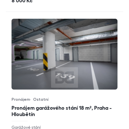
cena
8 000
Kč
Pronájem
Ostatní
Typ nabídky
Typ nemovitosti
Pronájem garážového stání 18 m², Praha -
Hloubětín
rozměry
Garážové stání