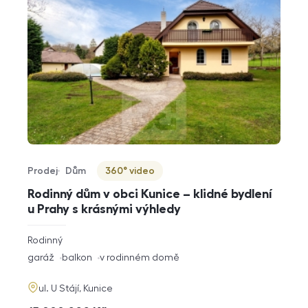
Prodej
Dům
360° video
Typ nabídky
Typ nemovitosti
Virtuální prohlídka
Rodinný dům v obci Kunice – klidné bydlení
u Prahy s krásnými výhledy
rozměry
Rodinný
dispozice
funkce
garáž
balkon
v rodinném domě
adresa
ul. U Stájí, Kunice