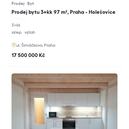
Prodej
Byt
Typ nabídky
Typ nemovitosti
Prodej bytu 3+kk 97 m², Praha - Holešovice
rozměry
3+kk
dispozice
funkce
sklep
výtah
adresa
ul. Šimáčkova, Praha
cena
17 500 000
Kč