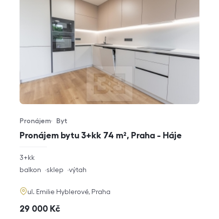
Pronájem
Byt
Typ nabídky
Typ nemovitosti
Pronájem bytu 3+kk 74 m², Praha - Háje
rozměry
3+kk
dispozice
funkce
balkon
sklep
výtah
adresa
ul. Emilie Hyblerové, Praha
cena
29 000
Kč