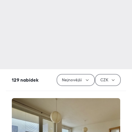
Řazen
Měn
129
nabídek