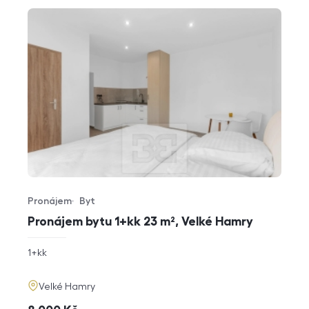
Pronájem
Byt
Typ nabídky
Typ nemovitosti
Pronájem bytu 1+kk 23 m², Velké Hamry
rozměry
1+kk
dispozice
funkce
adresa
Velké Hamry