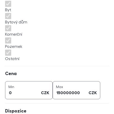
Byt
Bytový dům
Komerční
Pozemek
Ostatní
Cena
Cena
cena (
CZK
)
cena (
CZK
)
Min
Max
CZK
CZK
Dispozice