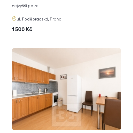
dispozice
funkce
nejvyšší patro
adresa
ul. Poděbradská, Praha
cena
1 500
Kč