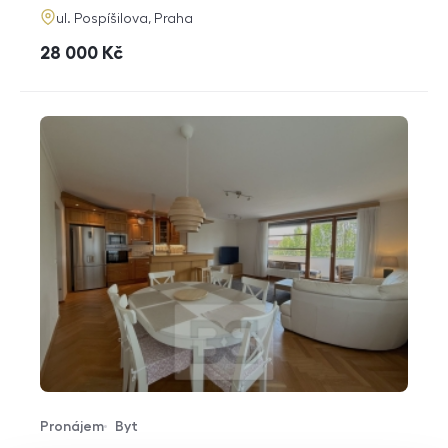
adresa
ul. Pospíšilova, Praha
cena
28 000
Kč
Pronájem
Byt
Typ nabídky
Typ nemovitosti