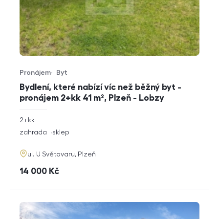
Pronájem
Byt
Typ nabídky
Typ nemovitosti
Bydlení, které nabízí víc než běžný byt -
pronájem 2+kk 41 m², Plzeň - Lobzy
rozměry
2+kk
dispozice
funkce
zahrada
sklep
adresa
ul. U Světovaru, Plzeň
cena
14 000
Kč