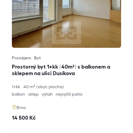
Pronájem
Byt
Typ nabídky
Typ nemovitosti
Prostorný byt 1+kk (40m²) s balkonem a
sklepem na ulici Dusíkova
2
rozměry
1+kk
40
m
obyt. plocha
dispozice
funkce
balkon
sklep
výtah
nejvyšší patro
adresa
Brno
cena
14 500
Kč