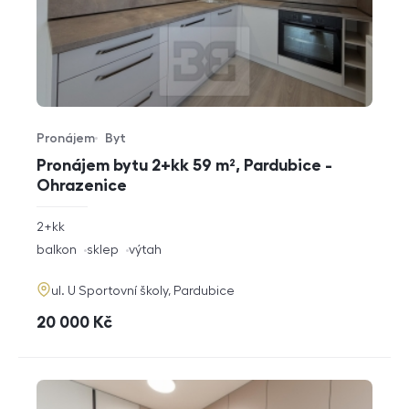
Pronájem
Byt
Typ nabídky
Typ nemovitosti
Pronájem bytu 2+kk 59 m², Pardubice -
Ohrazenice
rozměry
2+kk
dispozice
funkce
balkon
sklep
výtah
adresa
ul. U Sportovní školy, Pardubice
cena
20 000
Kč