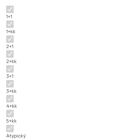
Dispozice
1+1
1+kk
2+1
2+kk
3+1
3+kk
4+kk
5+kk
Atypický