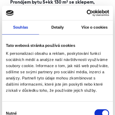
Pronájem bytu 5+kk 130 m² se sklepem,
balkonem a parkováním, Praha - Jinonice
rozměry
5+kk
dispozice
funkce
parkování
balkon
sklep
výtah
Souhlas
Detaily
Více o cookies
adresa
ul. Kohoutových, Praha
Tato webová stránka používá cookies
cena
49 000
Kč
K personalizaci obsahu a reklam, poskytování funkcí
sociálních médií a analýze naší návštěvnosti využíváme
soubory cookie. Informace o tom, jak náš web používáte,
sdílíme se svými partnery pro sociální média, inzerci a
analýzy. Partneři tyto údaje mohou zkombinovat s
dalšími informacemi, které jste jim poskytli nebo které
získali v důsledku toho, že používáte jejich služby.
Výběr
Nutné
souhlasu