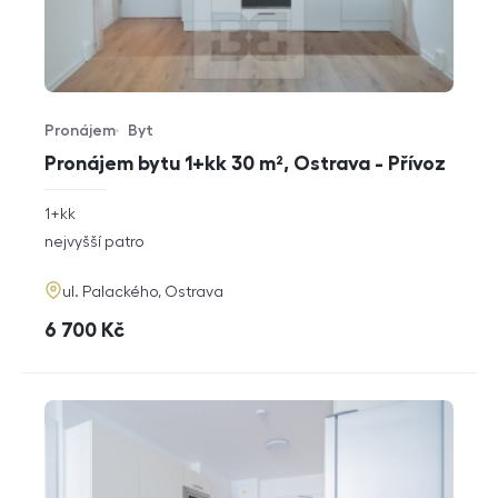
Pronájem
Byt
Typ nabídky
Typ nemovitosti
Pronájem bytu 1+kk 30 m², Ostrava - Přívoz
rozměry
1+kk
dispozice
funkce
nejvyšší patro
adresa
ul. Palackého, Ostrava
cena
6 700
Kč