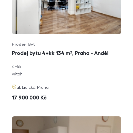
Prodej
Byt
Typ nabídky
Typ nemovitosti
Prodej bytu 4+kk 134 m², Praha - Anděl
rozměry
4+kk
dispozice
funkce
výtah
adresa
ul. Lidická, Praha
cena
17 900 000
Kč