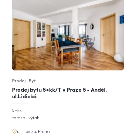
Prodej
Byt
Typ nabídky
Typ nemovitosti
Prodej bytu 5+kk/T v Praze 5 - Anděl,
ul.Lidická
rozměry
5+kk
dispozice
funkce
terasa
výtah
adresa
ul. Lidická, Praha