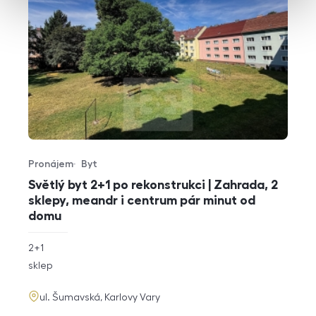
Pronájem
Byt
Typ nabídky
Typ nemovitosti
Světlý byt 2+1 po rekonstrukci | Zahrada, 2
sklepy, meandr i centrum pár minut od
domu
rozměry
2+1
dispozice
funkce
sklep
adresa
ul. Šumavská, Karlovy Vary