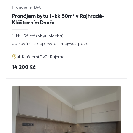
Pronájem
Byt
Typ nabídky
Typ nemovitosti
Pronájem bytu 1+kk 50m² v Rajhradě-
Klášterním Dvoře
2
rozměry
1+kk
56
m
obyt. plocha
dispozice
funkce
parkování
sklep
výtah
nejvyšší patro
adresa
ul. Klášterní Dvůr, Rajhrad
cena
14 200
Kč