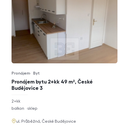
Pronájem
Byt
Typ nabídky
Typ nemovitosti
Pronájem bytu 2+kk 49 m², České
Budějovice 3
rozměry
2+kk
dispozice
funkce
balkon
sklep
adresa
ul. Průběžná, České Budějovice