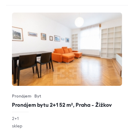
Pronájem
Byt
Typ nabídky
Typ nemovitosti
Pronájem bytu 2+1 52 m², Praha - Žižkov
rozměry
2+1
dispozice
funkce
sklep