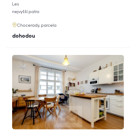
rozměry
Les
dispozice
funkce
nejvyšší patro
adresa
Chocerady, parcela
cena
dohodou