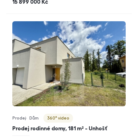
cena
15 899 000
Kč
Prodej
Dům
360° video
Typ nabídky
Typ nemovitosti
Virtuální prohlídka
Prodej rodinné domy, 181 m² - Unhošť