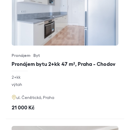
Pronájem
Byt
Typ nabídky
Typ nemovitosti
Pronájem bytu 2+kk 47 m², Praha - Chodov
rozměry
2+kk
dispozice
funkce
výtah
adresa
ul. Čenětická, Praha
cena
21 000
Kč