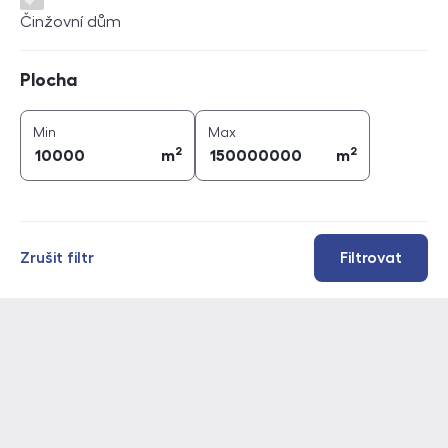
Činžovní dům
Plocha
Plocha
2
2
plocha (
m
)
plocha (
m
)
Min
Max
2
2
m
m
Zrušit filtr
Filtrovat