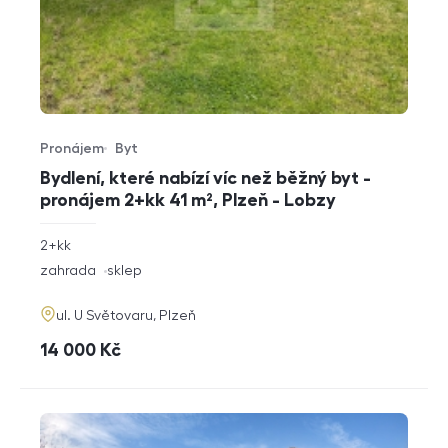
Pronájem
Byt
Typ nabídky
Typ nemovitosti
Bydlení, které nabízí víc než běžný byt -
pronájem 2+kk 41 m², Plzeň - Lobzy
rozměry
2+kk
dispozice
funkce
zahrada
sklep
adresa
ul. U Světovaru, Plzeň
cena
14 000
Kč