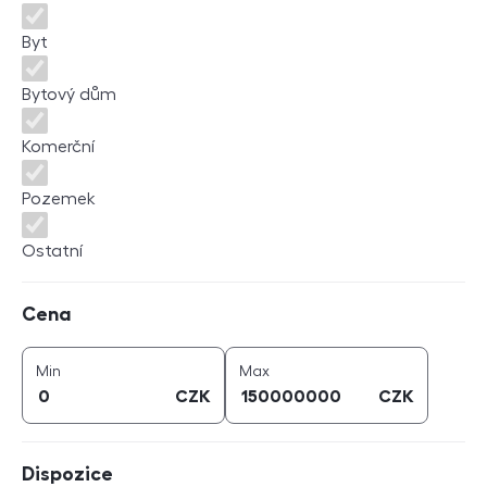
Byt
Bytový dům
Komerční
Pozemek
Ostatní
Cena
Cena
cena (
CZK
)
cena (
CZK
)
Min
Max
CZK
CZK
Dispozice