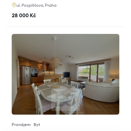
adresa
ul. Pospíšilova, Praha
cena
28 000
Kč
Pronájem
Byt
Typ nabídky
Typ nemovitosti