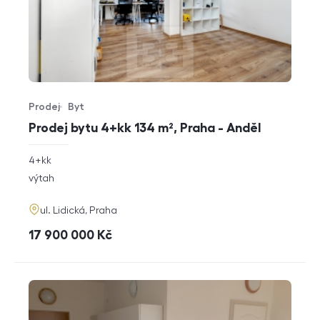
Prodej
Byt
Typ nabídky
Typ nemovitosti
Prodej bytu 4+kk 134 m², Praha - Anděl
rozměry
4+kk
dispozice
funkce
výtah
adresa
ul. Lidická, Praha
cena
17 900 000
Kč