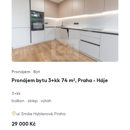
Pronájem
Byt
Typ nabídky
Typ nemovitosti
Pronájem bytu 3+kk 74 m², Praha - Háje
rozměry
3+kk
dispozice
funkce
balkon
sklep
výtah
adresa
ul. Emilie Hyblerové, Praha
cena
29 000
Kč