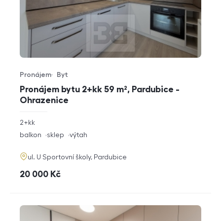
Pronájem
Byt
Typ nabídky
Typ nemovitosti
Pronájem bytu 2+kk 59 m², Pardubice -
Ohrazenice
rozměry
2+kk
dispozice
funkce
balkon
sklep
výtah
adresa
ul. U Sportovní školy, Pardubice
cena
20 000
Kč