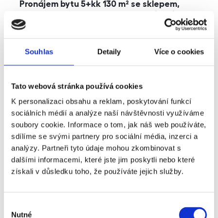
Pronájem bytu 5+kk 130 m² se sklepem,
balkonem a parkováním, Praha - Jinonice
rozměry
5+kk
dispozice
funkce
parkování
balkon
sklep
výtah
Souhlas
Detaily
Více o cookies
adresa
ul. Kohoutových, Praha
Tato webová stránka používá cookies
cena
49 000
Kč
K personalizaci obsahu a reklam, poskytování funkcí
sociálních médií a analýze naší návštěvnosti využíváme
soubory cookie. Informace o tom, jak náš web používáte,
sdílíme se svými partnery pro sociální média, inzerci a
analýzy. Partneři tyto údaje mohou zkombinovat s
dalšími informacemi, které jste jim poskytli nebo které
získali v důsledku toho, že používáte jejich služby.
Výběr
Nutné
souhlasu