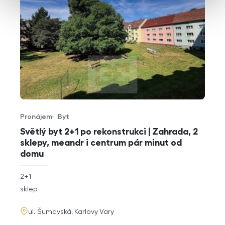
Pronájem
Byt
Typ nabídky
Typ nemovitosti
Světlý byt 2+1 po rekonstrukci | Zahrada, 2
sklepy, meandr i centrum pár minut od
domu
rozměry
2+1
dispozice
funkce
sklep
adresa
ul. Šumavská, Karlovy Vary