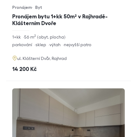
Pronájem
Byt
Typ nabídky
Typ nemovitosti
Pronájem bytu 1+kk 50m² v Rajhradě-
Klášterním Dvoře
2
rozměry
1+kk
56
m
obyt. plocha
dispozice
funkce
parkování
sklep
výtah
nejvyšší patro
adresa
ul. Klášterní Dvůr, Rajhrad
cena
14 200
Kč