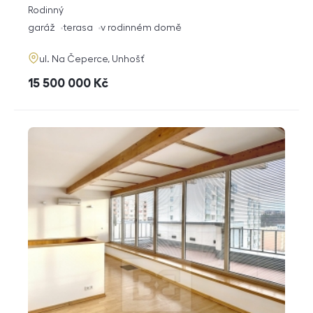
rozměry
Rodinný
dispozice
funkce
garáž
terasa
v rodinném domě
adresa
ul. Na Čeperce, Unhošť
cena
15 500 000
Kč