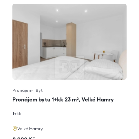
Pronájem
Byt
Typ nabídky
Typ nemovitosti
Pronájem bytu 1+kk 23 m², Velké Hamry
rozměry
1+kk
dispozice
funkce
adresa
Velké Hamry