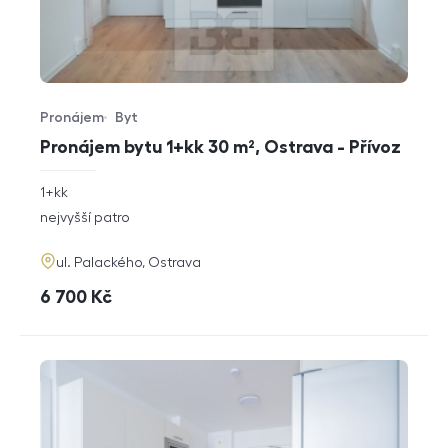
Pronájem
Byt
Typ nabídky
Typ nemovitosti
Pronájem bytu 1+kk 30 m², Ostrava - Přívoz
rozměry
1+kk
dispozice
funkce
nejvyšší patro
adresa
ul. Palackého, Ostrava
cena
6 700
Kč