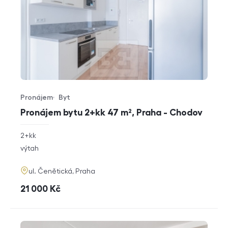
Pronájem
Byt
Typ nabídky
Typ nemovitosti
Pronájem bytu 2+kk 47 m², Praha - Chodov
rozměry
2+kk
dispozice
funkce
výtah
adresa
ul. Čenětická, Praha
cena
21 000
Kč