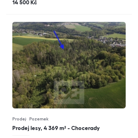
cena
14 500
Kč
Prodej
Pozemek
Typ nabídky
Typ nemovitosti
Prodej lesy, 4 369 m² - Chocerady