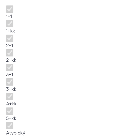
Dispozice
1+1
1+kk
2+1
2+kk
3+1
3+kk
4+kk
5+kk
Atypický