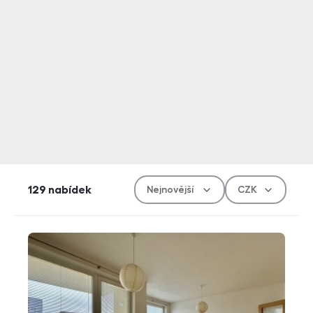
Řazen
Měn
129
nabídek