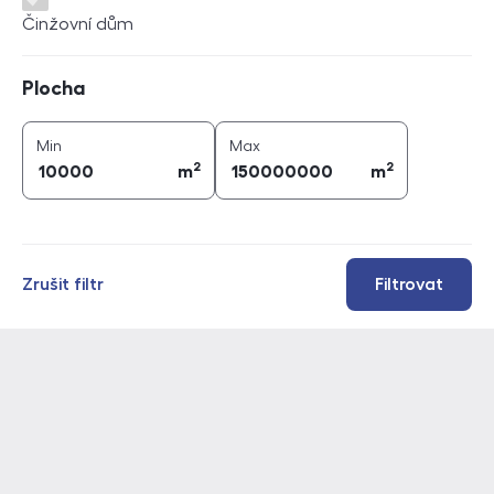
Činžovní dům
Plocha
Plocha
2
2
plocha (
m
)
plocha (
m
)
Min
Max
2
2
m
m
Zrušit filtr
Filtrovat