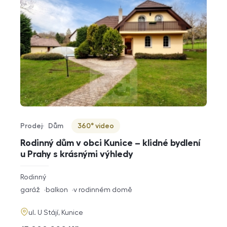
Prodej
Dům
360° video
Typ nabídky
Typ nemovitosti
Virtuální prohlídka
Rodinný dům v obci Kunice – klidné bydlení
u Prahy s krásnými výhledy
rozměry
Rodinný
dispozice
funkce
garáž
balkon
v rodinném domě
adresa
ul. U Stájí, Kunice