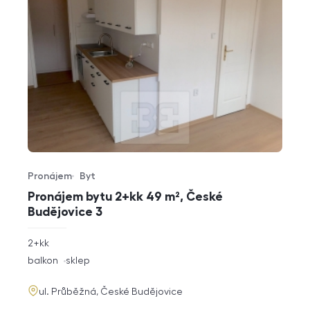
Pronájem
Byt
Typ nabídky
Typ nemovitosti
Pronájem bytu 2+kk 49 m², České
Budějovice 3
rozměry
2+kk
dispozice
funkce
balkon
sklep
adresa
ul. Průběžná, České Budějovice