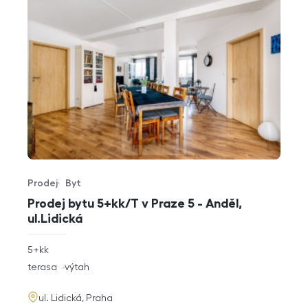
Prodej
Byt
Typ nabídky
Typ nemovitosti
Prodej bytu 5+kk/T v Praze 5 - Anděl,
ul.Lidická
rozměry
5+kk
dispozice
funkce
terasa
výtah
adresa
ul. Lidická, Praha