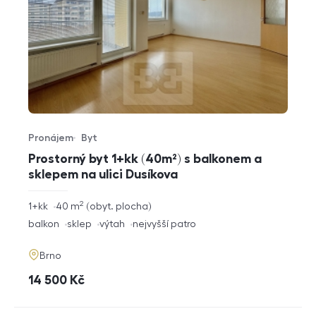
Pronájem
Byt
Typ nabídky
Typ nemovitosti
Prostorný byt 1+kk (40m²) s balkonem a
sklepem na ulici Dusíkova
2
rozměry
1+kk
40
m
obyt. plocha
dispozice
funkce
balkon
sklep
výtah
nejvyšší patro
adresa
Brno
cena
14 500
Kč