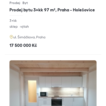
Prodej
Byt
Typ nabídky
Typ nemovitosti
Prodej bytu 3+kk 97 m², Praha - Holešovice
rozměry
3+kk
dispozice
funkce
sklep
výtah
adresa
ul. Šimáčkova, Praha
cena
17 500 000
Kč