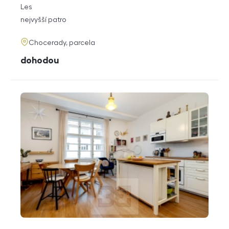
rozměry
Les
dispozice
funkce
nejvyšší patro
adresa
Chocerady, parcela
cena
dohodou