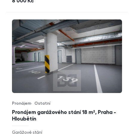
cena
8 000
Kč
Pronájem
Ostatní
Typ nabídky
Typ nemovitosti
Pronájem garážového stání 18 m², Praha -
Hloubětín
rozměry
Garážové stání