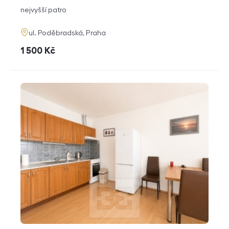
dispozice
funkce
nejvyšší patro
adresa
ul. Poděbradská, Praha
cena
1 500
Kč