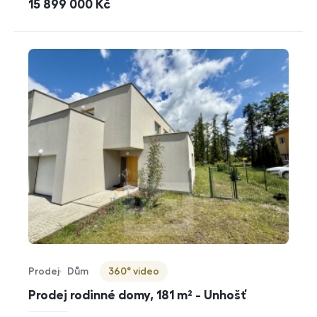
cena
15 899 000
Kč
Prodej
Dům
360° video
Typ nabídky
Typ nemovitosti
Virtuální prohlídka
Prodej rodinné domy, 181 m² - Unhošť