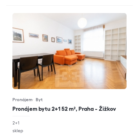
Pronájem
Byt
Typ nabídky
Typ nemovitosti
Pronájem bytu 2+1 52 m², Praha - Žižkov
rozměry
2+1
dispozice
funkce
sklep