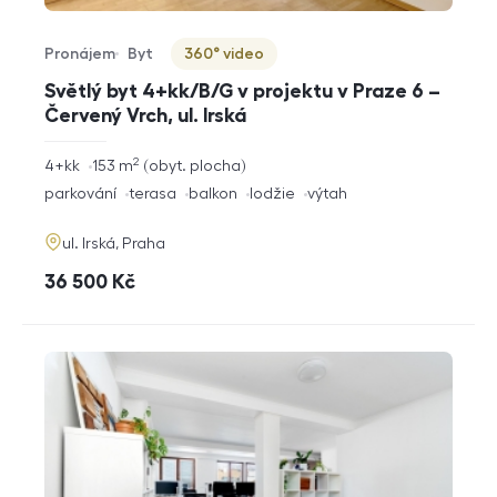
Pronájem
Byt
360° video
Typ nabídky
Typ nemovitosti
Virtuální prohlídka
Světlý byt 4+kk/B/G v projektu v Praze 6 –
Červený Vrch, ul. Irská
2
rozměry
4+kk
153
m
obyt. plocha
dispozice
funkce
parkování
terasa
balkon
lodžie
výtah
adresa
ul. Irská, Praha
cena
36 500
Kč